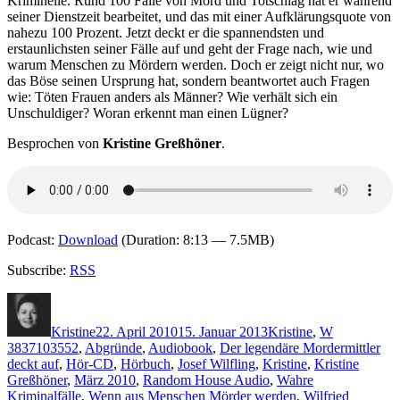
Kriminelle. Rund 100 Fälle von Mord und Totschlag hat er während
seiner Dienstzeit bearbeitet, und das mit einer Aufklärungsquote von
nahezu 100 Prozent. Jetzt deckt er die spannendsten und
erstaunlichsten seiner Fälle auf und geht der Frage nach, wie und
warum Menschen zu Mördern werden. Doch er zeigt nicht nur, wo
das Böse seinen Ursprung hat, sondern beantwortet auch Fragen
wie: Töten Frauen anders als Männer? Wie verhält sich ein
Unschuldiger? Woran erkennt man einen Lügner?
Besprochen von
Kristine Greßhöner
.
Podcast:
Download
(Duration: 8:13 — 7.5MB)
Subscribe:
RSS
Autor
Veröffentlicht
Kategorien
Schlagwört
am
Kristine
22. April 2010
15. Januar 2013
Kristine
,
W
3837103552
,
Abgründe
,
Audiobook
,
Der legendäre Mordermittler
deckt auf
,
Hör-CD
,
Hörbuch
,
Josef Wilfling
,
Kristine
,
Kristine
Greßhöner
,
März 2010
,
Random House Audio
,
Wahre
Kriminalfälle
,
Wenn aus Menschen Mörder werden
,
Wilfried