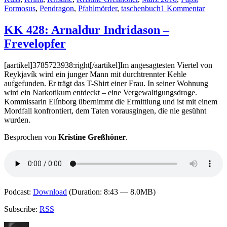
zu
Formosus
,
Pendragon
,
Pfahlmörder
,
taschenbuch
1 Kommentar
KK
430:
KK 428: Arnaldur Indridason –
Hans-
Frevelopfer
Jörg
Kühne
–
[aartikel]3785723938:right[/aartikel]Im angesagtesten Viertel von
Der
Reykjavík wird ein junger Mann mit durchtrennter Kehle
Pfahlm
aufgefunden. Er trägt das T-Shirt einer Frau. In seiner Wohnung
wird ein Narkotikum entdeckt – eine Vergewaltigungsdroge.
Kommissarin Elínborg übernimmt die Ermittlung und ist mit einem
Mordfall konfrontiert, dem Taten vorausgingen, die nie gesühnt
wurden.
Besprochen von
Kristine Greßhöner
.
Podcast:
Download
(Duration: 8:43 — 8.0MB)
Subscribe:
RSS
Autor
Veröffentlicht
Kategorien
Schlagwörter