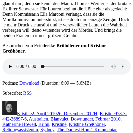
Herrn
glaubt ihm, denn sie kennt den Mann: Thomas Werner ist der brutale
Roos
Ex ihrer Schwester. Für Lauren beginnt die Hölle eher als gedacht:
Denn Kommissarin Ella Marconi verlangt, dass sie die
Mordkommission unterstützt, ist sie doch ihre einzige Zeugin. Doch
je mehr Druck sie ausübt und je verzweifelter Lauren die Wahrheit
verbergen will, desto wütender wird der Mörder. Und bringt die
beiden Frauen in immer größere Gefahr.
Besprochen von
Friederike Brühöfener und Kristine
Greßhöner
.
Podcast:
Download
(Duration: 6:09 — 5.6MB)
Subscribe:
RSS
Autor
Veröffentlicht
Kategorien
Schlagwör
am
Kristine
2. April 2010
26. Dezember 2012
H
,
Kristine
978-3-
442-36897-6
,
Australien
,
Blanvalet
,
Downunder
,
Februar 2010
,
Katherine Howell
,
Krimi
,
Kristine
,
Kristine Greßhöner
,
zu
Rettungsassistentin
,
Sydney
,
The Darkest Hour
1 Kommentar