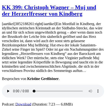
KK
403:
KK 399: Christoph Wagner – Muj und
Katherin
der Herzerlfresser von Kindberg
Howell
–
Ein
[aartikel]3852188261:right[/aartikel]Ein Mordfall in Kindberg, der
grausam
idyllischen steirischen Kleinstadt an der Südbahn-Strecke, das wäre
Verspre
an und für sich schon ungewöhnlich genug – aber wenn dann noch
der Brustkorb der Leiche fein säuberlich geöffnet und das Herz
verschollen ist, dann wird auch der sonst stets gelassene
Bezirksinspektor Muj hellhörig: Hat etwa der lokale Satanisten-
Zirkel seine Finger im Spiel? Oder ist gar ein Nachahmungstäter des
legendären „Herzerlfressers von Kindberg“ aus der Barockzeit am
tödlichen Werk? Der mürrische, stets eine Virginier paffende Muj
setzt seine legendäre Körperfülle in Bewegung und taucht ein in die
kriminellen und zwischenmenschlichen Abgründe, die sich in der
verschlafenen Provinz südlich des Semmerings auftun…
Besprochen von
Kristine Greßhöner
.
Podcast:
Download
(Duration: 7:23 — 6.8MB)