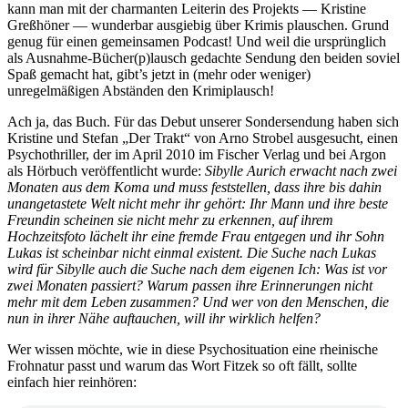
kann man mit der charmanten Leiterin des Projekts — Kristine
Greßhöner — wunderbar ausgiebig über Krimis plauschen. Grund
genug für einen gemeinsamen Podcast! Und weil die ursprünglich
als Ausnahme-Bücher(p)lausch gedachte Sendung den beiden soviel
Spaß gemacht hat, gibt’s jetzt in (mehr oder weniger)
unregelmäßigen Abständen den Krimiplausch!
Ach ja, das Buch. Für das Debut unserer Sondersendung haben sich
Kristine und Stefan „Der Trakt“ von Arno Strobel ausgesucht, einen
Psychothriller, der im April 2010 im Fischer Verlag und bei Argon
als Hörbuch veröffentlicht wurde:
Sibylle Aurich erwacht nach zwei
Monaten aus dem Koma und muss feststellen, dass ihre bis dahin
unangetastete Welt nicht mehr ihr gehört: Ihr Mann und ihre beste
Freundin scheinen sie nicht mehr zu erkennen, auf ihrem
Hochzeitsfoto lächelt ihr eine fremde Frau entgegen und ihr Sohn
Lukas ist scheinbar nicht einmal existent. Die Suche nach Lukas
wird für Sibylle auch die Suche nach dem eigenen Ich: Was ist vor
zwei Monaten passiert? Warum passen ihre Erinnerungen nicht
mehr mit dem Leben zusammen? Und wer von den Menschen, die
nun in ihrer Nähe auftauchen, will ihr wirklich helfen?
Wer wissen möchte, wie in diese Psychosituation eine rheinische
Frohnatur passt und warum das Wort Fitzek so oft fällt, sollte
einfach hier reinhören: