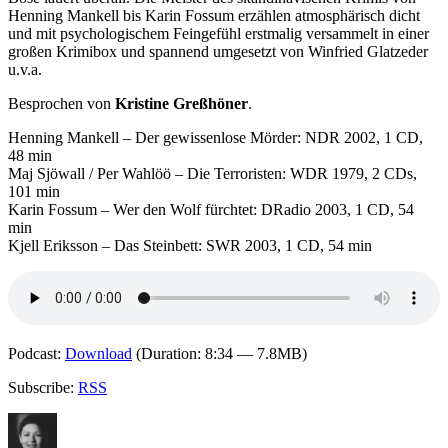
Henning Mankell bis Karin Fossum erzählen atmosphärisch dicht
und mit psychologischem Feingefühl erstmalig versammelt in einer
großen Krimibox und spannend umgesetzt von Winfried Glatzeder
u.v.a.
Besprochen von
Kristine Greßhöner
.
Henning Mankell – Der gewissenlose Mörder: NDR 2002, 1 CD,
48 min
Maj Sjöwall / Per Wahlöö – Die Terroristen: WDR 1979, 2 CDs,
101 min
Karin Fossum – Wer den Wolf fürchtet: DRadio 2003, 1 CD, 54
min
Kjell Eriksson – Das Steinbett: SWR 2003, 1 CD, 54 min
Podcast:
Download
(Duration: 8:34 — 7.8MB)
Subscribe:
RSS
Autor
Veröffentlicht
Kategorien
Schlagwörter
am