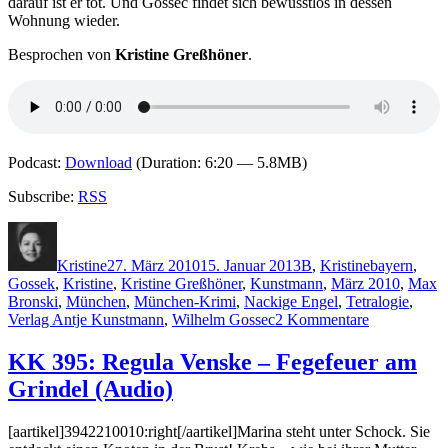
darauf ist er tot. Und Gossec findet sich bewusstlos in dessen
Wohnung wieder.
Besprochen von
Kristine Greßhöner
.
Podcast:
Download
(Duration: 6:20 — 5.8MB)
Subscribe:
RSS
Autor
Veröffentlicht
Kategorien
Schlagwörte
am
Kristine
27. März 2010
15. Januar 2013
B
,
Kristine
bayern
,
Gossek
,
Kristine
,
Kristine Greßhöner
,
Kunstmann
,
März 2010
,
Max
Bronski
,
München
,
München-Krimi
,
Nackige Engel
,
Tetralogie
,
zu
Verlag Antje Kunstmann
,
Wilhelm Gossec
2 Kommentare
KK
397:
KK 395: Regula Venske – Fegefeuer am
Max
Grindel (Audio)
Bronski
–
Nackige
[aartikel]3942210010:right[/aartikel]Marina steht unter Schock. Sie
Engel