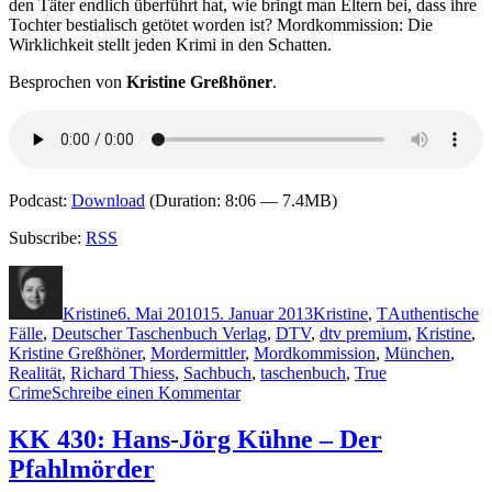
den Täter endlich überführt hat, wie bringt man Eltern bei, dass ihre
Spur
Tochter bestialisch getötet worden ist? Mordkommission: Die
(Audio)
Wirklichkeit stellt jeden Krimi in den Schatten.
Besprochen von
Kristine Greßhöner
.
Podcast:
Download
(Duration: 8:06 — 7.4MB)
Subscribe:
RSS
Autor
Veröffentlicht
Kategorien
Schlagwörter
am
Kristine
6. Mai 2010
15. Januar 2013
Kristine
,
T
Authentische
Fälle
,
Deutscher Taschenbuch Verlag
,
DTV
,
dtv premium
,
Kristine
,
Kristine Greßhöner
,
Mordermittler
,
Mordkommission
,
München
,
Realität
,
Richard Thiess
,
Sachbuch
,
taschenbuch
,
True
zu
Crime
Schreibe einen Kommentar
KK
435:
KK 430: Hans-Jörg Kühne – Der
Richard
Pfahlmörder
Thiess
–