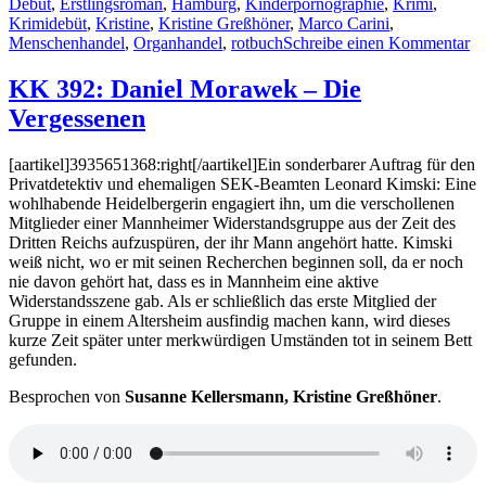
Debüt
,
Erstlingsroman
,
Hamburg
,
Kinderpornographie
,
Krimi
,
Krimidebüt
,
Kristine
,
Kristine Greßhöner
,
Marco Carini
,
zu
Menschenhandel
,
Organhandel
,
rotbuch
Schreibe einen Kommentar
K
39
KK 392: Daniel Morawek – Die
M
Vergessenen
Ca
–
N
[aartikel]3935651368:right[/aartikel]Ein sonderbarer Auftrag für den
li
Privatdetektiv und ehemaligen SEK-Beamten Leonard Kimski: Eine
wohlhabende Heidelbergerin engagiert ihn, um die verschollenen
Mitglieder einer Mannheimer Widerstandsgruppe aus der Zeit des
Dritten Reichs aufzuspüren, der ihr Mann angehört hatte. Kimski
weiß nicht, wo er mit seinen Recherchen beginnen soll, da er noch
nie davon gehört hat, dass es in Mannheim eine aktive
Widerstandsszene gab. Als er schließlich das erste Mitglied der
Gruppe in einem Altersheim ausfindig machen kann, wird dieses
kurze Zeit später unter merkwürdigen Umständen tot in seinem Bett
gefunden.
Besprochen von
Susanne Kellersmann, Kristine Greßhöner
.