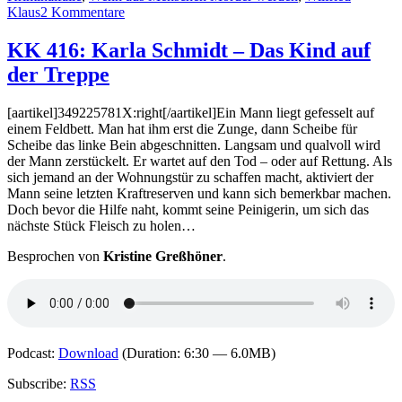
zu
Klaus
2 Kommentare
KK
421:
KK 416: Karla Schmidt – Das Kind auf
Josef
der Treppe
Wilfling
–
Abgründe
[aartikel]349225781X:right[/aartikel]Ein Mann liegt gefesselt auf
(Audio)
einem Feldbett. Man hat ihm erst die Zunge, dann Scheibe für
Scheibe das linke Bein abgeschnitten. Langsam und qualvoll wird
der Mann zerstückelt. Er wartet auf den Tod – oder auf Rettung. Als
sich jemand an der Wohnungstür zu schaffen macht, aktiviert der
Mann seine letzten Kraftreserven und kann sich bemerkbar machen.
Doch bevor die Hilfe naht, kommt seine Peinigerin, um sich das
nächste Stück Fleisch zu holen…
Besprochen von
Kristine Greßhöner
.
Podcast:
Download
(Duration: 6:30 — 6.0MB)
Subscribe:
RSS