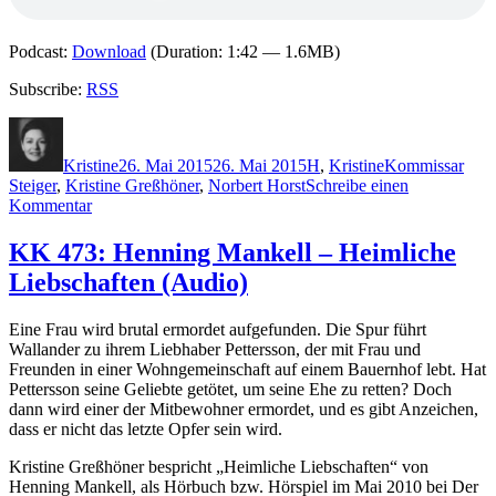
Podcast:
Download
(Duration: 1:42 — 1.6MB)
Subscribe:
RSS
Autor
Veröffentlicht
Kategorien
Schlagwörter
am
Kristine
26. Mai 2015
26. Mai 2015
H
,
Kristine
Kommissar
Steiger
,
Kristine Greßhöner
,
Norbert Horst
Schreibe einen
zu
Kommentar
1187:
Norbert
KK 473: Henning Mankell – Heimliche
Horst
Liebschaften (Audio)
–
Mädchenware
Eine Frau wird brutal ermordet aufgefunden. Die Spur führt
Wallander zu ihrem Liebhaber Pettersson, der mit Frau und
Freunden in einer Wohngemeinschaft auf einem Bauernhof lebt. Hat
Pettersson seine Geliebte getötet, um seine Ehe zu retten? Doch
dann wird einer der Mitbewohner ermordet, und es gibt Anzeichen,
dass er nicht das letzte Opfer sein wird.
Kristine Greßhöner bespricht „Heimliche Liebschaften“ von
Henning Mankell, als Hörbuch bzw. Hörspiel im Mai 2010 bei Der