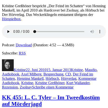
Kristine Greßhöner bespricht „Der Feind im Schatten“ von Henning
Mankell, im April 2010 als Hardcover bei Zsolnay, als Hörbuch bei
Der Hörverlag. Das Weckerklingeln entstammt übrigens der
Hörspielbox
.
Podcast:
Download
(Duration: 4:52 — 4.5MB)
Subscribe:
RSS
Autor
Veröffentlicht
Kategorien
Schlagwörte
am
Kristine
22. Juni 2010
15. Januar 2013
Kristine
,
M
audio
,
Audiobook
,
Axel Milberg
,
Besprechung
,
CD
,
Der Feind im
Schatten
,
Henning Mankell
,
Hörbuch
,
Hörverlag
,
Kommentar
Audiobook
,
Kristine
,
Kristine Greßhöner
,
Kurt Wallander
,
zu
Rezension
,
Zsolnay
Schreibe einen Kommentar
KK
461:
KK 455: L. C. Tyler – Im Tweedkostüm
Henning
auf Mörderjagd
Mankell