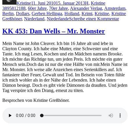
Kristine
11. Juni 2010
15. Januar 2013
H
,
Kristine
3895812188
,
60er Jahre
,
70er Jahre
,
Alexander Verlag
,
Amsterdam
,
Berlin
,
Dollars
,
Gerben Hellinga
,
Holland
,
Krimi
,
Kristine
,
Kristine
zu
Greßhöner
,
Niederland
,
Niederlande
Schreibe einen Kommentar
KK
454:
KK 453: Dan Wells – Mr. Monster
Gerb
Helli
Mein Name ist John Cleaver. Ich bin 16 Jahre alt und lebe in
–
Clayton County. Ich habe eine Mutter, eine Schwester und eine
Dolla
Tante. Ich mag Lesen, Kochen und ein Mädchen namens Brooke.
Ich möchte das Richtige tun, um jeden Preis. Ich möchte ein guter
Mensch sein.Doch das ist nur die eine Hälfte von mir.Mein Name ist
Mr. Monster. Ich weise alle Anzeichen eines Serienkillers auf. Ich
fantasiere über Feuer, Gewalt und Tod. Im Beisein von Toten fühle
ich mich wohler als in der Nähe der Lebenden. Ich habe einen
Dämon besiegt. Doch es gibt viele Dämonen da draußen. Und jeden
Tag verspüre ich den Drang, erneut zu töten.
Besprochen von Kristine Greßhöner.