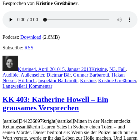
Besprochen von
Kristine Greßhöner
.
Podcast:
Download
(2.6MB)
Subscribe:
RSS
Autor
Veröffentlicht
Kategorien
Schlagwörter
am
Kristine
4. April 2010
15. Januar 2013
Kristine
,
N
3. Fall
,
Audible
,
Außenseiter
,
Dietmar Bär
,
Gunnar Barbarotti
,
Hakan
Nesser
,
Hörbuch
,
Inspektor Barbarotti
,
Kristine
,
Kristine Greßhöner
,
zu
Langweiler
1 Kommentar
KK
404:
KK 403: Katherine Howell – Ein
Håkan
grausames Versprechen
Nesser
–
Das
[aartikel]3442368979:right[/aartikel]Mitten in der Nacht entdeckt
zweite
Rettungssanitäterin Lauren Yates in Sydney einen Toten – und
Leben
seinen Mörder. Dieser bedroht sie: Wenn sie der Polizei auch nur ein
des
Wort verrate, werde er ihr das Leben zur Hölle machen. Und Lauren