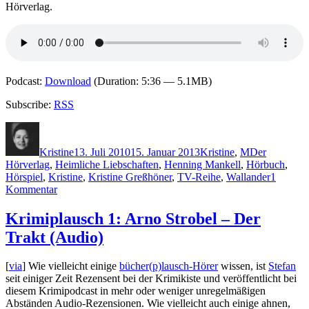
Hörverlag.
Podcast:
Download
(Duration: 5:36 — 5.1MB)
Subscribe:
RSS
Autor
Veröffentlicht
Kategorien
Schlagwörter
am
Kristine
13. Juli 2010
15. Januar 2013
Kristine
,
M
Der
Hörverlag
,
Heimliche Liebschaften
,
Henning Mankell
,
Hörbuch
,
Hörspiel
,
Kristine
,
Kristine Greßhöner
,
TV-Reihe
,
Wallander
1
zu
Kommentar
KK
473:
Krimiplausch 1: Arno Strobel – Der
Henning
Trakt (Audio)
Mankell
–
Heimliche
[
via
] Wie vielleicht einige
bücher(p)lausch-Hörer
wissen, ist
Stefan
Liebschaften
seit einiger Zeit Rezensent bei der Krimikiste und veröffentlicht bei
(Audio)
diesem Krimipodcast in mehr oder weniger unregelmäßigen
Abständen Audio-Rezensionen. Wie vielleicht auch einige ahnen,