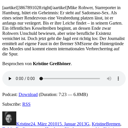
Vensk
[aartikel]3867891028:right[/aartikel]Mike Rohwer, Starreporter in
–
Hamburg, hütet ein Geheimnis: Er steht auf Sadomaso-Sex. Als
Fegef
eines seiner Rendezvous eine Verabredung platzen lässt, ist er
am
anfangs nur verärgert. Bis er ihre Leiche findet – in seinem Garten.
Grind
Ein öffentliches Kesseltreiben beginnt, an dessen Ende zwar
(Audi
Rohwers Unschuld bewiesen, aber seine berufliche Existenz
vernichtet ist. Doch jetzt geht die Jagd erst richtig los: Der Journalist
ermittelt auf eigene Faust in der Bremer SMSzene die Hintergründe
des Mordes und kommt einem internationalen Verbrecherring auf
die Spur.
Besprochen von
Kristine Greßhöner
.
Podcast:
Download
(Duration: 7:23 — 6.8MB)
Subscribe:
RSS
Autor
Veröffentlicht
Kategorien
Schlagwörte
am
Kristine
24. März 2010
15. Januar 2013
G
,
Kristine
Bremen
,