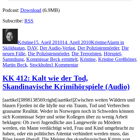
Podcast:
Download
(6.9MB)
Subscribe:
RSS
Autor
Veröffentlicht
Kategorien
Schlagwörter
am
Kristine
15. April 2010
14. April 2010
Kristine
Alarm in
Sköldgatan
,
DAV
,
Der Audio-Verlag
,
Der Polizistenmörder
,
Die
neuen Fälle
,
Die Polizistenmörder
,
Die Terroristen
,
Hörspiel-
Sammlung
,
Kommissar Beck ermittelt
,
Kristine
,
Kristine Greßhöner
,
zu
Martin Beck
,
Stockholm
1 Kommentar
KK
415:
KK 412: Kalt wie der Tod,
Die
Skandinavische Krimihörspiele (Audio)
neuen
Fälle.
Kommissar
[aartikel]3898138569:right[/aartikel]Zwischen weiten Wäldern und
Beck
blauen Fjorden ist die Idylle nur ein Traum, Tod und Verbrechen
ermittelt
grausame Realität. Weder in Norwegen noch in Schweden können
(Audio)
sich Kommissar Sejer und seine Kollegen über zu wenig Arbeit
beklagen: Ob zwei Jugendliche aus Langeweile zu Mördern
werden, ein Mann verdächtigt wird, Frau und Kind umgebracht zu
haben, oder ein politisches Attentat verhindert werden muss, das
Böse lauert überall. Die Meister des skandinavischen Krimis von