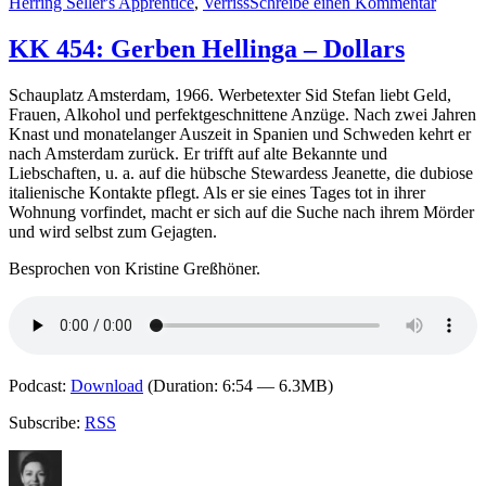
zu
Herring Seller's Apprentice
,
Verriss
Schreibe einen Kommentar
KK
455:
KK 454: Gerben Hellinga – Dollars
L.
C.
Schauplatz Amsterdam, 1966. Werbetexter Sid Stefan liebt Geld,
Tyler
Frauen, Alkohol und perfektgeschnittene Anzüge. Nach zwei Jahren
–
Knast und monatelanger Auszeit in Spanien und Schweden kehrt er
Im
nach Amsterdam zurück. Er trifft auf alte Bekannte und
Tweed
Liebschaften, u. a. auf die hübsche Stewardess Jeanette, die dubiose
auf
italienische Kontakte pflegt. Als er sie eines Tages tot in ihrer
Mörder
Wohnung vorfindet, macht er sich auf die Suche nach ihrem Mörder
und wird selbst zum Gejagten.
Besprochen von Kristine Greßhöner.
Podcast:
Download
(Duration: 6:54 — 6.3MB)
Subscribe:
RSS
Autor
Veröffentlicht
Kategorien
Schlagwörter
am