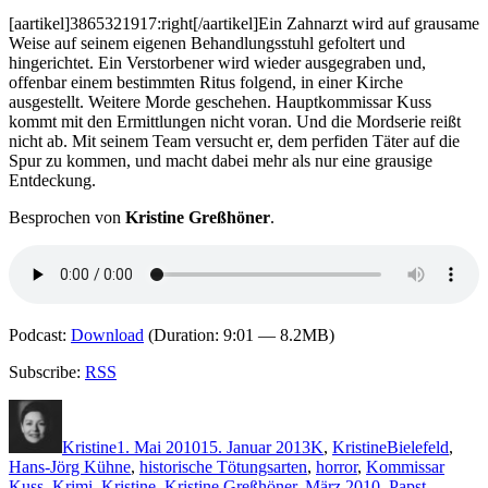
Mordkommission
[aartikel]3865321917:right[/aartikel]Ein Zahnarzt wird auf grausame
Weise auf seinem eigenen Behandlungsstuhl gefoltert und
hingerichtet. Ein Verstorbener wird wieder ausgegraben und,
offenbar einem bestimmten Ritus folgend, in einer Kirche
ausgestellt. Weitere Morde geschehen. Hauptkommissar Kuss
kommt mit den Ermittlungen nicht voran. Und die Mordserie reißt
nicht ab. Mit seinem Team versucht er, dem perfiden Täter auf die
Spur zu kommen, und macht dabei mehr als nur eine grausige
Entdeckung.
Besprochen von
Kristine Greßhöner
.
Podcast:
Download
(Duration: 9:01 — 8.2MB)
Subscribe:
RSS
Autor
Veröffentlicht
Kategorien
Schlagwörter
am
Kristine
1. Mai 2010
15. Januar 2013
K
,
Kristine
Bielefeld
,
Hans-Jörg Kühne
,
historische Tötungsarten
,
horror
,
Kommissar
Kuss
,
Krimi
,
Kristine
,
Kristine Greßhöner
,
März 2010
,
Papst