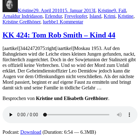
am
Kristine
29. April 2010
15. Januar 2013
I
,
Kristine
9. Fall
,
Arnaldur Indridason
,
Erlendur
,
Frevelopfer
,
Island
,
Krimi
,
Kristine
,
zu
Kristine Greßhöner
,
luebbe
1 Kommentar
KK
428:
KK 424: Tom Rob Smith – Kind 44
Arnaldur
Indridason
[aartikel]3442472075:right[/aartikel]Moskau 1953. Auf den
–
Bahngleisen wird die Leiche eines kleinen Jungen gefunden, nackt,
Frevelopfer
fürchterlich zugerichtet. Doch in der Sowjetunion der Stalinzeit gibt
es offiziell keine Verbrechen. Und so wird der Mord zum Unfall
erklärt. Der Geheimdienstoffizier Leo Demidow jedoch kann die
Augen vor dem Offenkundigen nicht verschließen. Als der nächste
Mord passiert, beginnt er auf eigene Faust zu ermitteln und bringt
damit sich und seine Familie in tödliche Gefahr …
Besprochen von
Kristine und Elisabeth Greßhöner
.
Podcast:
Download
(Duration: 6:54 — 6.3MB)