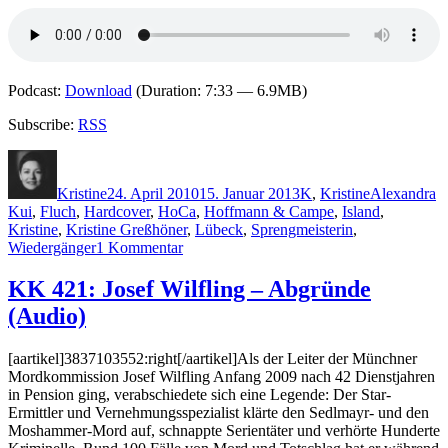
Podcast:
Download
(Duration: 7:33 — 6.9MB)
Subscribe:
RSS
Autor
Veröffentlicht
Kategorien
Schlagwörte
am
Kristine
24. April 2010
15. Januar 2013
K
,
Kristine
Alexandra
Kui
,
Fluch
,
Hardcover
,
HoCa
,
Hoffmann & Campe
,
Island
,
Kristine
,
Kristine Greßhöner
,
Lübeck
,
Sprengmeisterin
,
zu
Wiedergänger
1 Kommentar
KK
423:
KK 421: Josef Wilfling – Abgründe
Alexandra
(Audio)
Kui
–
Wiedergänger
[aartikel]3837103552:right[/aartikel]Als der Leiter der Münchner
Mordkommission Josef Wilfling Anfang 2009 nach 42 Dienstjahren
in Pension ging, verabschiedete sich eine Legende: Der Star-
Ermittler und Vernehmungsspezialist klärte den Sedlmayr- und den
Moshammer-Mord auf, schnappte Serientäter und verhörte Hunderte