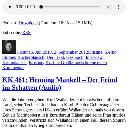
Podcast:
Download
(Duration: 16:25 — 15.1MB)
Subscribe:
RSS
Autor
Veröffentlicht
Kategorien
Schlagwört
am
Kristine
6. Juli 2010
12. September 2012
Kristine
,
S
Arno
Strobel
,
Bücherplausch
,
Der Trakt
,
Gespräch
,
Interview
,
Krimiplausch
,
Kristine
,
Kristine Greßhöner
Schreibe einen
zu
Kommentar
Krimiplausch
1:
KK 461: Henning Mankell – Der Feind
Arno
im Schatten (Audio)
Strobel
–
Der
Wie die Jahre vergehen: Kurt Wallander lebt inzwischen auf dem
Trakt
Land, seine Tochter Linda hat ein Kind. Bei der Geburtstagsfeier
(Audio)
ihres Schwiegervaters Håkan erfährt Wallander erstmals von dessen
Zeit als Marineoberst. Als kurz darauf Håkan und seine Frau spurlos
verschwinden, verstrickt sich Wallander in einen Fall, dessen Spuren
bis in den Kalten Krieg zurückreichen.