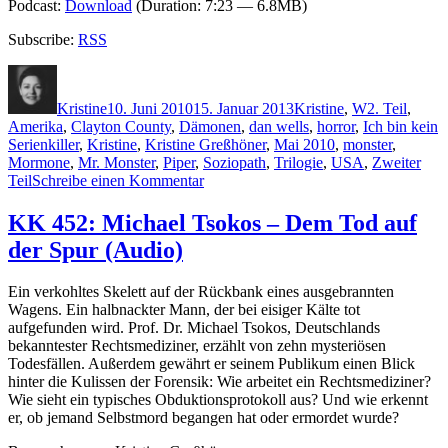
Podcast:
Download
(Duration: 7:23 — 6.8MB)
Subscribe:
RSS
Autor
Veröffentlicht
Kategorien
Schlagwörte
am
Kristine
10. Juni 2010
15. Januar 2013
Kristine
,
W
2. Teil
,
Amerika
,
Clayton County
,
Dämonen
,
dan wells
,
horror
,
Ich bin kein
Serienkiller
,
Kristine
,
Kristine Greßhöner
,
Mai 2010
,
monster
,
Mormone
,
Mr. Monster
,
Piper
,
Soziopath
,
Trilogie
,
USA
,
Zweiter
zu
Teil
Schreibe einen Kommentar
KK
453:
KK 452: Michael Tsokos – Dem Tod auf
Dan
der Spur (Audio)
Wells
–
Mr.
Ein verkohltes Skelett auf der Rückbank eines ausgebrannten
Monster
Wagens. Ein halbnackter Mann, der bei eisiger Kälte tot
aufgefunden wird. Prof. Dr. Michael Tsokos, Deutschlands
bekanntester Rechtsmediziner, erzählt von zehn mysteriösen
Todesfällen. Außerdem gewährt er seinem Publikum einen Blick
hinter die Kulissen der Forensik: Wie arbeitet ein Rechtsmediziner?
Wie sieht ein typisches Obduktionsprotokoll aus? Und wie erkennt
er, ob jemand Selbstmord begangen hat oder ermordet wurde?