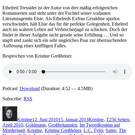
–
Der
Ethelred Tressider ist der Autor von drei mäßig erfolgreichen
Feind
Romanserien und steht unter der Fuchtel seiner vorlauten
im
Literaturagentin Elsie. Als Ethelreds Exfrau Geraldine spurlos
Schatten
verschwindet, hält Elsie das für die perfekte Gelegenheit, Ethelred
(Audio)
auch im wahren Leben auf Verbrecherjagd zu schicken. Doch der
findet in dieser Aufgabe nicht gerade seine Erfüllung … Und so
stapft und zankt sich ein sehr ungleiches Paar zur überraschenden
Auflösung eines kniffligen Falles.
Besprochen von Kristine Greßhöner.
Podcast:
Download
(Duration: 4:52 — 4.5MB)
Subscribe:
RSS
Autor
Veröffentlicht
Kategorien
Schlagwörter
am
Kristine
12. Juni 2010
15. Januar 2013
Kristine
,
T
256 Seiten
,
April 2010
,
Goldmann
,
Großbritannien
,
Im Tweedkostüm auf
Mörderjagd
,
Kristine
,
Kristine Greßhöner
,
L.C. Tyler
,
Satire
,
The