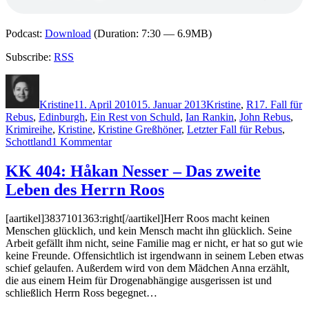
Podcast:
Download
(Duration: 7:30 — 6.9MB)
Subscribe:
RSS
Autor
Veröffentlicht
Kategorien
Schlagwörte
am
Kristine
11. April 2010
15. Januar 2013
Kristine
,
R
17. Fall für
Rebus
,
Edinburgh
,
Ein Rest von Schuld
,
Ian Rankin
,
John Rebus
,
Krimireihe
,
Kristine
,
Kristine Greßhöner
,
Letzter Fall für Rebus
,
zu
Schottland
1 Kommentar
KK
411:
KK 404: Håkan Nesser – Das zweite
Ian
Leben des Herrn Roos
Rankin
–
Ein
[aartikel]3837101363:right[/aartikel]Herr Roos macht keinen
Rest
Menschen glücklich, und kein Mensch macht ihn glücklich. Seine
von
Arbeit gefällt ihm nicht, seine Familie mag er nicht, er hat so gut wie
Schuld
keine Freunde. Offensichtlich ist irgendwann in seinem Leben etwas
schief gelaufen. Außerdem wird von dem Mädchen Anna erzählt,
die aus einem Heim für Drogenabhängige ausgerissen ist und
schließlich Herrn Ross begegnet…