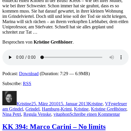
entdeckt einen Knoten in der Brust! Krebs – wie bei ihrer Mutter,
wie bei ihrer Schwester. Schon immer hat sie geahnt, dass es so
kommen muss. Sie hat darauf gewartet, in ihrer kleinen Wohnung
im Grindelviertel. Doch still und leise soll der Tod sie nicht kriegen,
Marina will sich rächen – an ihrem verkopften Liebhaber, dem eitlen
Uniprofessor, am Stiefvater. Schnell hat sie alles geplant und
schreitet zur Tat …
Besprochen von
Kristine Greßhöner
.
Podcast:
Download
(Duration: 7:29 — 6.9MB)
Subscribe:
RSS
Autor
Veröffentlicht
Kategorien
Schlagwörte
am
Kristine
25. März 2010
15. Januar 2013
Kristine
,
V
Fegefeuer
am Grindel
,
Grindel
,
Hamburg-Krimi
,
Kristine
,
Kristine Greßhöner
,
zu
Nina Petri
,
Regula Venske
,
vitaphon
Schreibe einen Kommentar
KK
395:
KK 394: Marco Carini – No limits
Regul