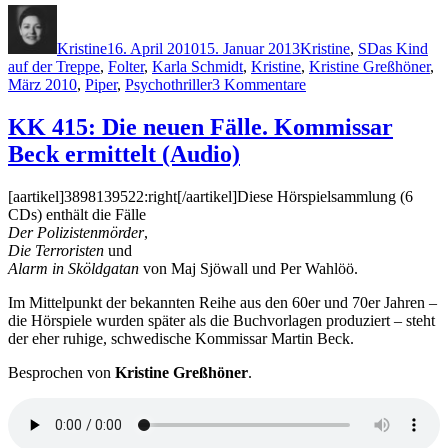
Autor
Veröffentlicht
Kategorien
Schlagwörte
am
Kristine
16. April 2010
15. Januar 2013
Kristine
,
S
Das Kind
auf der Treppe
,
Folter
,
Karla Schmidt
,
Kristine
,
Kristine Greßhöner
,
zu
März 2010
,
Piper
,
Psychothriller
3 Kommentare
KK
416:
KK 415: Die neuen Fälle. Kommissar
Karla
Beck ermittelt (Audio)
Schmidt
–
Das
[aartikel]3898139522:right[/aartikel]Diese Hörspielsammlung (6
Kind
CDs) enthält die Fälle
auf
Der Polizistenmörder
,
der
Die Terroristen
und
Treppe
Alarm in Sköldgatan
von Maj Sjöwall und Per Wahlöö.
Im Mittelpunkt der bekannten Reihe aus den 60er und 70er Jahren –
die Hörspiele wurden später als die Buchvorlagen produziert – steht
der eher ruhige, schwedische Kommissar Martin Beck.
Besprochen von
Kristine Greßhöner
.