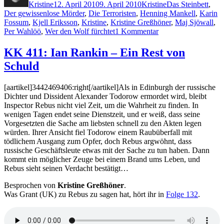
Kristine
12. April 2010
9. April 2010
Kristine
Das Steinbett
,
Der gewissenlose Mörder
,
Die Terroristen
,
Henning Mankell
,
Karin
Fossum
,
Kjell Eriksson
,
Kristine
,
Kristine Greßhöner
,
Maj Sjöwall
,
zu
Per Wahlöö
,
Wer den Wolf fürchtet
1 Kommentar
KK
412:
KK 411: Ian Rankin – Ein Rest von
Kalt
Schuld
wie
der
Tod,
[aartikel]3442469406:right[/aartikel]Als in Edinburgh der russische
Skandinavische
Dichter und Dissident Alexander Todorow ermordet wird, bleibt
Krimihörspiele
Inspector Rebus nicht viel Zeit, um die Wahrheit zu finden. In
(Audio)
wenigen Tagen endet seine Dienstzeit, und er weiß, dass seine
Vorgesetzten die Sache am liebsten schnell zu den Akten legen
würden. Ihrer Ansicht fiel Todorow einem Raubüberfall mit
tödlichem Ausgang zum Opfer, doch Rebus argwöhnt, dass
russische Geschäftsleute etwas mit der Sache zu tun haben. Dann
kommt ein möglicher Zeuge bei einem Brand ums Leben, und
Rebus sieht seinen Verdacht bestätigt…
Besprochen von
Kristine Greßhöner
.
Was Grant (UK) zu Rebus zu sagen hat, hört ihr in
Folge 132
.