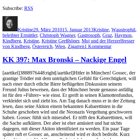
Subscribe:
RSS
Autor
Veröffentlicht
Kategorien
Schlagwört
am
Kristine
29. März 2010
15. Januar 2013
Kristine
,
W
austrophil
,
beleibter Ermittler
,
Christoph Wagner
,
Gastrosoph
,
Graz
,
Haymon
,
Kindberg
,
Kristine
,
Kristine Greßhöner
,
Muj und der Herzerlfresser
zu
von Kindberg
,
Österreich
,
Wien
,
Zigarren
1 Kommentar
KK
399:
KK 397: Max Bronski – Nackige Engel
Christoph
Wagner
[aartikel]3888976448:right[/aartikel]Hitler in München! Gossec, der
–
grantige Trödler mit dem untrüglichen Gefühl für Gerechtigkeit, will
Muj
nach einer durch etliche Biere beflügelten Dis­kus­sion seinem
und
Freund Julius beweisen, dass der Münch­ner heute genauso anfällig
der
ist für den »Führer« wie einst. Er greift in seinen Klamot­ten­fun­dus,
Herzerlfresser
verkleidet sich und zieht los. Am Tag danach muss er in der Zeitung
von
lesen, dass seine Aktion einem bekannten Kabarettisten in die
Kindberg
Schuhe geschoben wird und die Neonazis Ver­geltung geschworen
haben. Gossec fühlt sich miserabel. Er trifft den Kabarettisten, will
die Sache aufklären. Der aber ist eher amüsiert und hat nichts
dagegen, mit dieser Aktion identifiziert zu werden. Ein paar Tage
später ruft er Gossec an, anscheinend wird er doch bedroht. Kurz