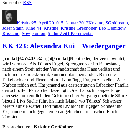
Subscribe:
RSS
Autor
Veröffentlicht
Kategorien
Schlagwörte
am
Kristine
25. April 2010
15. Januar 2013
Kristine
,
S
Goldmann
,
Josef Stalin
,
Kind 44
,
Kristine
,
Kristine Greßhöner
,
Leo Demidow
,
zu
Russland
,
Sowjetunion
,
Stalin-Zeit
1 Kommentar
KK
424:
KK 423: Alexandra Kui – Wiedergänger
Tom
Rob
[aartikel]3455402534:right[/aartikel]Nicht jeder, der verschwindet,
Smith
wird vermisst. Als Tönges Engel, Sprengmeister im Ruhestand,
–
nach einem Streit mit der Verwandtschaft das Haus verlässt und
Kind
nicht mehr zurückkommt, kümmert das niemanden. Bis seine
44
Enkeltochter und Firmenerbin Liv anfängt, Fragen zu stellen. Alte
Narben reißen auf. Hat jemand aus der zerrütteten Lübecker Familie
den schroffen Patriarchen beseitigt? Oder hat sich Tönges Engel
abgesetzt, um endlich den Geistern seiner Vergangenheit die Stirn zu
bieten? Livs Suche führt bis nach Island, wo Tönges’ Schwester
bereits auf sie wartet. Dort muss Liv nicht nur gegen Schnee und
Eis, sondern auch gegen einen angeblichen archaischen Fluch
kämpfen.
Besprochen von
Kristine Greßhöner
.