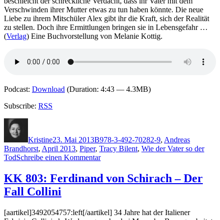
beschleicht der schreckliche Verdacht, dass ihr Vater mit dem
Verschwinden ihrer Mutter etwas zu tun haben könnte. Die neue
Liebe zu ihrem Mitschüler Alex gibt ihr die Kraft, sich der Realität
zu stellen. Doch ihre Ermittlungen bringen sie in Lebensgefahr …
(
Verlag
) Eine Buchvorstellung von Melanie Kottig.
Podcast:
Download
(Duration: 4:43 — 4.3MB)
Subscribe:
RSS
Autor
Veröffentlicht
Kategorien
Schlagwörter
am
Kristine
23. Mai 2013
B
978-3-492-70282-9
,
Andreas
Brandhorst
,
April 2013
,
Piper
,
Tracy Bilent
,
Wie der Vater so der
zu
Tod
Schreibe einen Kommentar
955:
Tracy
KK 803: Ferdinand von Schirach – Der
Bilen
Fall Collini
–
Wie
der
[aartikel]3492054757:left[/aartikel] 34 Jahre hat der Italiener
Vater