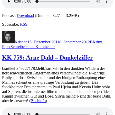
Podcast:
Download
(Duration: 3:27 — 3.2MB)
Subscribe:
RSS
Autor
Veröffentlicht
Kategorien
Schlagwörter
am
Kristine
15. Dezember 2011
8. September 2012
B
Krimi
,
zu
Piper
Schreibe einen Kommentar
KK
760:
KK 759: Arne Dahl – Dunkelziffer
Valentina
Berger
[aartikel]3492271782:left[/aartikel] In den dunklen Wäldern des
–
nordschwedischen Ångermanlands verschwindet die 14-jährige
Das
Emily spurlos. Zwischen ihr und der blutigen Enthauptung eines
Liliengrab
Mannes scheint es eine grausige Verbindung zu geben. Das
Stockholmer Ermittlerteam um Paul Hjelm und Kerstin Holm stößt
auf Spuren, die ins Internet führen – mitten hinein in einen perfiden
Kampf zwischen Gut und Böse.
Silvia
meint: Nicht der beste Dahl,
aber lesenswert! (
Buchinfo
)