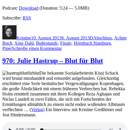
Podcast:
Download
(Duration: 5:24 — 5.0MB)
Subscribe:
RSS
Autor
Veröffentlicht
Kategorien
Schlagwörter
am
Kristine
10. August 2013
6. August 2013
D
Abschluss
,
Achim
Buch
,
Arne Dahl
,
Bußestunde
,
Finale
,
Hörnbuch Hamburg
,
zu
Piper
Schreibe einen Kommentar
988:
Arne
970: Julie Hastrup – Blut für Blut
Dahl
–
Die bekannte Sozialarbeiterin Kissi Schack
Bußestunde
wird brutal misshandelt und ermordet aufgefunden. Gleichzeitig
erschüttert eine Serie bestialischer Vergewaltigungen Kopenhagen,
die große Ähnlichkeit mit einem früheren Verbrechen hat. Rebekka
Holm ermittelt zusammen mit ihren Kollegen Reza Aghajan und
Niclas Lundell in zwei Fällen, die sich mit Fortschreiten der
Ermittlungen allmählich zu einem nicht enden wollenden Albtraum
verflechten … (
Verlag
) Ein Interview mit Kristine Greßhöner und
Jost Hindersmann.