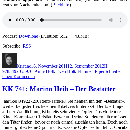
regt zum Nachdenken an! (
Buchinfo
)
Podcast:
Download
(Duration: 5:12 — 4.8MB)
Subscribe:
RSS
Autor
Veröffentlicht
Kategorien
Schlagwörte
am
Kristine
16. November 2011
12. September 2012
H
9783492053976
,
Anne Holt
,
Even Holt
,
Flimmer
,
Piper
Schreibe
zu
einen Kommentar
KK
746:
KK 741: Marina Heib – Der Bestatter
Anne
Holt,
[aartikel]3492272061:left[/aartikel] Sie nennen ihn den »Bestatter«,
Even
weil er bei jeder Leiche einen Bibelvers hinterlässt. Der tote Junge
Holt
auf der Waldlichtung ist bereits sein viertes Opfer. Das vierte tote
–
Kind. Kommissar Christian Beyer und seine Sonderermittler müssen
Kammerflimmern
den Täter finden, bevor er noch einmal zuschlagen kann. Doch noch
immer gibt es keine Spur, nichts, was die Opfer verbindet …
Carola