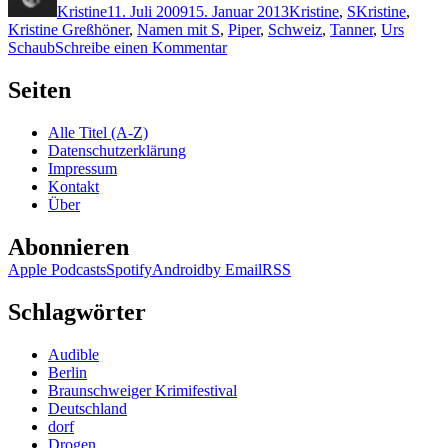
Kristine
11. Juli 2009
15. Januar 2013
Kristine
,
S
Kristine
,
Kristine Greßhöner
,
Namen mit S
,
Piper
,
Schweiz
,
Tanner
,
Urs
zu
Schaub
Schreibe einen Kommentar
KK
201:
Seiten
Urs
Schaub
Alle Titel (A-Z)
–
Datenschutzerklärung
Tanner
Impressum
Kontakt
Über
Abonnieren
Apple Podcasts
Spotify
Android
by Email
RSS
Schlagwörter
Audible
Berlin
Braunschweiger Krimifestival
Deutschland
dorf
Drogen