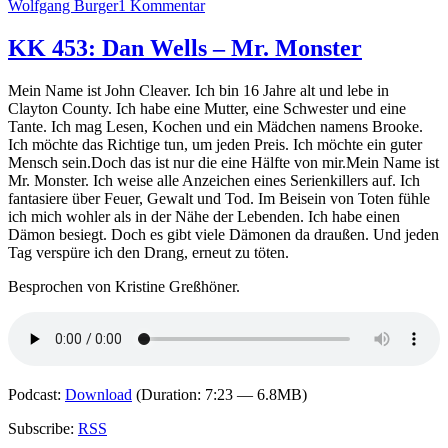
zu
Wolfgang Burger
1 Kommentar
KK
488:
KK 453: Dan Wells – Mr. Monster
Wolfgang
Burger
Mein Name ist John Cleaver. Ich bin 16 Jahre alt und lebe in
–
Clayton County. Ich habe eine Mutter, eine Schwester und eine
Eiskaltes
Tante. Ich mag Lesen, Kochen und ein Mädchen namens Brooke.
Schweigen
Ich möchte das Richtige tun, um jeden Preis. Ich möchte ein guter
Mensch sein.Doch das ist nur die eine Hälfte von mir.Mein Name ist
Mr. Monster. Ich weise alle Anzeichen eines Serienkillers auf. Ich
fantasiere über Feuer, Gewalt und Tod. Im Beisein von Toten fühle
ich mich wohler als in der Nähe der Lebenden. Ich habe einen
Dämon besiegt. Doch es gibt viele Dämonen da draußen. Und jeden
Tag verspüre ich den Drang, erneut zu töten.
Besprochen von Kristine Greßhöner.
Podcast:
Download
(Duration: 7:23 — 6.8MB)
Subscribe:
RSS