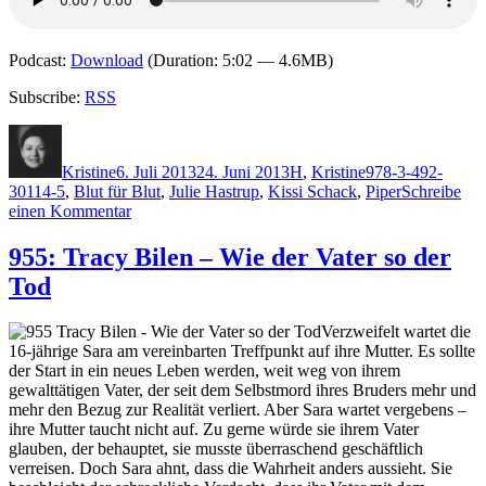
Podcast:
Download
(Duration: 5:02 — 4.6MB)
Subscribe:
RSS
Autor
Veröffentlicht
Kategorien
Schlagwörter
am
Kristine
6. Juli 2013
24. Juni 2013
H
,
Kristine
978-3-492-
30114-5
,
Blut für Blut
,
Julie Hastrup
,
Kissi Schack
,
Piper
Schreibe
zu
einen Kommentar
970:
Julie
955: Tracy Bilen – Wie der Vater so der
Hastrup
Tod
–
Blut
für
Verzweifelt wartet die
Blut
16-jährige Sara am vereinbarten Treffpunkt auf ihre Mutter. Es sollte
der Start in ein neues Leben werden, weit weg von ihrem
gewalttätigen Vater, der seit dem Selbstmord ihres Bruders mehr und
mehr den Bezug zur Realität verliert. Aber Sara wartet vergebens –
ihre Mutter taucht nicht auf. Zu gerne würde sie ihrem Vater
glauben, der behauptet, sie musste überraschend geschäftlich
verreisen. Doch Sara ahnt, dass die Wahrheit anders aussieht. Sie