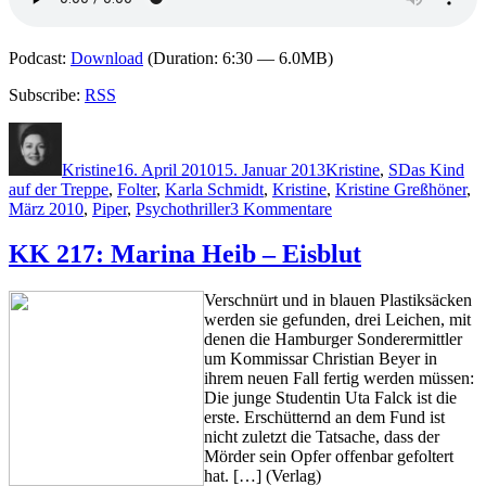
Podcast:
Download
(Duration: 6:30 — 6.0MB)
Subscribe:
RSS
Autor
Veröffentlicht
Kategorien
Schlagwörte
am
Kristine
16. April 2010
15. Januar 2013
Kristine
,
S
Das Kind
auf der Treppe
,
Folter
,
Karla Schmidt
,
Kristine
,
Kristine Greßhöner
,
zu
März 2010
,
Piper
,
Psychothriller
3 Kommentare
KK
416:
KK 217: Marina Heib – Eisblut
Karla
Schmidt
Verschnürt und in blauen Plastiksäcken
–
werden sie gefunden, drei Leichen, mit
Das
denen die Hamburger Sonderermittler
Kind
um Kommissar Christian Beyer in
auf
ihrem neuen Fall fertig werden müssen:
der
Die junge Studentin Uta Falck ist die
Treppe
erste. Erschütternd an dem Fund ist
nicht zuletzt die Tatsache, dass der
Mörder sein Opfer offenbar gefoltert
hat. […] (Verlag)