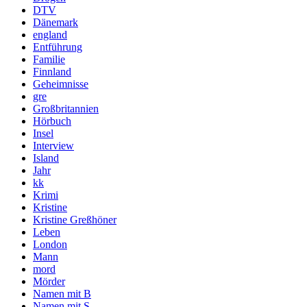
DTV
Dänemark
england
Entführung
Familie
Finnland
Geheimnisse
gre
Großbritannien
Hörbuch
Insel
Interview
Island
Jahr
kk
Krimi
Kristine
Kristine Greßhöner
Leben
London
Mann
mord
Mörder
Namen mit B
Namen mit S