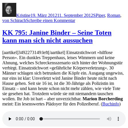
Autor
Veröffentlicht
Kategorien
Schlagwörter
am
Kristine
19. März 2012
11. September 2012
S
Piper
,
Roman
,
zu
von Schirach
Schreibe einen Kommentar
KK
803:
KK 795: Janine Binder – Seine Toten
Ferdinand
kann man sich nicht aussuchen
von
Schirach
–
[aartikel]3492273149:left[/aartikel] Einsatzstichwort »hilflose
Der
Person«. Ein dunkles Treppenhaus, leises Wimmern und keine
Fall
Ahnung, welches Schreckensszenario sich hinter der Wohnungstür
Collini
verbirgt. Einsatzstichwort »gefährliche Körperverletzung«. 30
Männer schlagen sich betrunken die Köpfe ein. Ausgang ungewiss,
nur eins ist klar: Unverletzt wird Janine Binder heute nicht nach
Hause gehen. Seit sie 16 ist, ist die 30-Jährige als Polizistin im
Einsatz – und kann heute schon nicht mehr zählen, wie viele Tote
sie gesehen hat. Trotzdem würde sie mit niemandem tauschen
wollen. Ihr Job ist hart – aber unverzichtbar.
Marion Borcherding
meint: Ein lesenswertes Plädoyer für den Polizeiberuf. (
Buchinfo
)