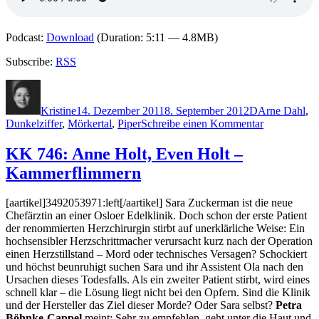
Podcast:
Download
(Duration: 5:11 — 4.8MB)
Subscribe:
RSS
Autor
Veröffentlicht
Kategorien
Schlagwörter
am
Kristine
14. Dezember 2011
8. September 2012
D
Arne Dahl
,
zu
Dunkelziffer
,
Mörkertal
,
Piper
Schreibe einen Kommentar
KK
759:
KK 746: Anne Holt, Even Holt –
Arne
Kammerflimmern
Dahl
–
Dunkelziffe
[aartikel]3492053971:left[/aartikel] Sara Zuckerman ist die neue
Chefärztin an einer Osloer Edelklinik. Doch schon der erste Patient
der renommierten Herzchirurgin stirbt auf unerklärliche Weise: Ein
hochsensibler Herzschrittmacher verursacht kurz nach der Operation
einen Herzstillstand – Mord oder technisches Versagen? Schockiert
und höchst beunruhigt suchen Sara und ihr Assistent Ola nach den
Ursachen dieses Todesfalls. Als ein zweiter Patient stirbt, wird eines
schnell klar – die Lösung liegt nicht bei den Opfern. Sind die Klinik
und der Hersteller das Ziel dieser Morde? Oder Sara selbst?
Petra
Böhnke-Cappel
meint: Sehr zu empfehlen, geht unter die Haut und