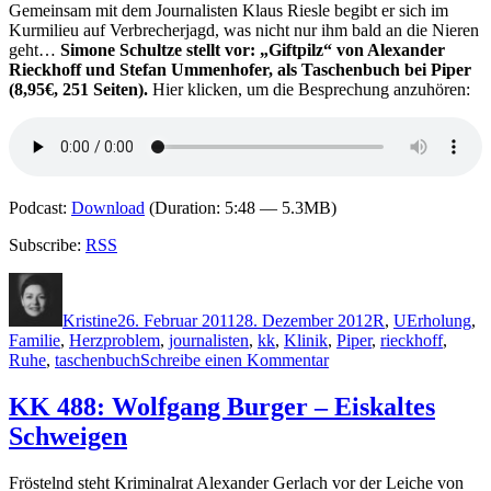
Gemeinsam mit dem Journalisten Klaus Riesle begibt er sich im
Kurmilieu auf Verbrecherjagd, was nicht nur ihm bald an die Nieren
geht…
Simone Schultze stellt vor: „Giftpilz“ von Alexander
Rieckhoff und Stefan Ummenhofer, als Taschenbuch bei Piper
(8,95€, 251 Seiten).
Hier klicken, um die Besprechung anzuhören:
Podcast:
Download
(Duration: 5:48 — 5.3MB)
Subscribe:
RSS
Autor
Veröffentlicht
Kategorien
Schlagwörte
am
Kristine
26. Februar 2011
28. Dezember 2012
R
,
U
Erholung
,
Familie
,
Herzproblem
,
journalisten
,
kk
,
Klinik
,
Piper
,
rieckhoff
,
zu
Ruhe
,
taschenbuch
Schreibe einen Kommentar
KK
631:
KK 488: Wolfgang Burger – Eiskaltes
Alexander
Schweigen
Rieckhoff,
Stefan
Ummenhofer
Fröstelnd steht Kriminalrat Alexander Gerlach vor der Leiche von