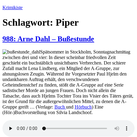
Zum
Krimikiste
Inhalt
springen
Schlagwort:
Piper
988: Arne Dahl – Bußestunde
Spätsommer in Stockholm, Sonntagnachmittag
zwischen drei und vier: In dieser scheinbar friedvollen Zeit
geschieht ein buchstäblich unsichtbares Verbrechen. Der schiere
Zufall macht Lena Lindberg, ein Mitglied der A-Gruppe, zur
ahnungslosen Zeugin. Während ihr Vorgesetzter Paul Hjelm den
undankbaren Auftrag erhält, den verschwundenen
Geheimdienstchef zu finden, stößt die A-Gruppe auf eine Serie
sadistischer Morde an jungen Frauen. Doch nicht allein die
Tatsache, dass auch Hjelms Tochter Tora ins Visier des Täters gerät,
ist der Grund für die außergewöhnlichen Mittel, zu denen die A-
Gruppe greift … (Verlage:
Buch
und
Hörbuch
) Eine
(Hör-)Buchvorstellung von Silvia Landschoof.