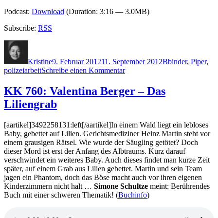
Podcast:
Download
(Duration: 3:16 — 3.0MB)
Subscribe:
RSS
Autor
Veröffentlicht
Kategorien
Schlagwörter
am
Kristine
9. Februar 2012
11. September 2012
B
binder
,
Piper
,
zu
polizeiarbeit
Schreibe einen Kommentar
KK
795:
KK 760: Valentina Berger – Das
Janine
Liliengrab
Binder
–
Seine
[aartikel]3492258131:left[/aartikel]In einem Wald liegt ein lebloses
Toten
Baby, gebettet auf Lilien. Gerichtsmediziner Heinz Martin steht vor
kann
einem grausigen Rätsel. Wie wurde der Säugling getötet? Doch
man
dieser Mord ist erst der Anfang des Albtraums. Kurz darauf
sich
verschwindet ein weiteres Baby. Auch dieses findet man kurze Zeit
nicht
später, auf einem Grab aus Lilien gebettet. Martin und sein Team
aussuchen
jagen ein Phantom, doch das Böse macht auch vor ihren eigenen
Kinderzimmern nicht halt …
Simone Schultze
meint: Berührendes
Buch mit einer schweren Thematik! (
Buchinfo
)