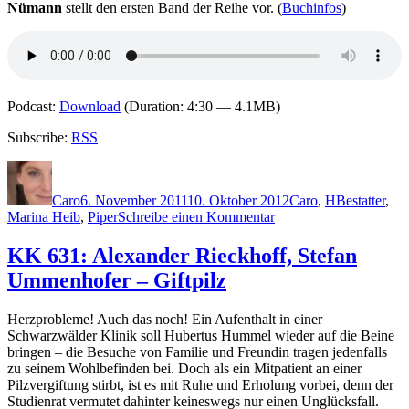
Nümann
stellt den ersten Band der Reihe vor. (
Buchinfos
)
Podcast:
Download
(Duration: 4:30 — 4.1MB)
Subscribe:
RSS
Autor
Veröffentlicht
Kategorien
Schlagwörte
am
Caro
6. November 2011
10. Oktober 2012
Caro
,
H
Bestatter
,
zu
Marina Heib
,
Piper
Schreibe einen Kommentar
KK
741:
KK 631: Alexander Rieckhoff, Stefan
Marina
Ummenhofer – Giftpilz
Heib
–
Der
Herzprobleme! Auch das noch! Ein Aufenthalt in einer
Bestatter
Schwarzwälder Klinik soll Hubertus Hummel wieder auf die Beine
bringen – die Besuche von Familie und Freundin tragen jedenfalls
zu seinem Wohlbefinden bei. Doch als ein Mitpatient an einer
Pilzvergiftung stirbt, ist es mit Ruhe und Erholung vorbei, denn der
Studienrat vermutet dahinter keineswegs nur einen Unglücksfall.