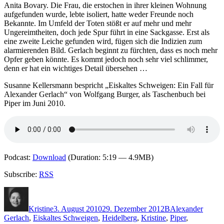
–
Anita Bovary. Die Frau, die erstochen in ihrer kleinen Wohnung
Giftpilz
aufgefunden wurde, lebte isoliert, hatte weder Freunde noch
Bekannte. Im Umfeld der Toten stößt er auf mehr und mehr
Ungereimtheiten, doch jede Spur führt in eine Sackgasse. Erst als
eine zweite Leiche gefunden wird, fügen sich die Indizien zum
alarmierenden Bild. Gerlach beginnt zu fürchten, dass es noch mehr
Opfer geben könnte. Es kommt jedoch noch sehr viel schlimmer,
denn er hat ein wichtiges Detail übersehen …
Susanne Kellersmann bespricht „Eiskaltes Schweigen: Ein Fall für
Alexander Gerlach“ von Wolfgang Burger, als Taschenbuch bei
Piper im Juni 2010.
Podcast:
Download
(Duration: 5:19 — 4.9MB)
Subscribe:
RSS
Autor
Veröffentlicht
Kategorien
Schlagwörter
am
Kristine
3. August 2010
29. Dezember 2012
B
Alexander
Gerlach
,
Eiskaltes Schweigen
,
Heidelberg
,
Kristine
,
Piper
,