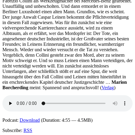
Fabrizio Collini als Werkzeugmacher bei Mercedes-Benz gearbeitet.
so
Unauffällig und unbescholten. Und dann ermordet er in einem
der
Berliner Luxushotel einen alten Mann. Grundlos, wie es scheint.
Tod
Der junge Anwalt Caspar Leinen bekommt die Pflichtverteidigung
in diesem Fall zugewiesen. Was für ihn zunächst wie eine
vielversprechende Karrierechance aussieht, wird zu einem
Albtraum, als er erfährt, wer das Mordopfer ist: Der Tote, ein
angesehener deutscher Industrieller, ist der Großvater seines besten
Freundes; in Leinens Erinnerung ein freundlicher, warmherziger
Mensch. Wieder und wieder versucht er die Tat zu verstehen.
Vergeblich, denn Collini gesteht zwar den Mord, aber zu seinem
Motiv schweigt er. Und so muss Leinen einen Mann verteidigen, der
nicht verteidigt werden will. Ein zunächst aussichtsloses
Unterfangen, aber schließlich stößt er auf eine Spur, die weit
hinausgeht über den Fall Collini und Leinen mitten hineinführt in
ein erschreckendes Kapitel deutscher Justizgeschichte …
Marion
Borcherding
meint: Spannend und anspruchsvoll! (
Verlag
)
Podcast:
Download
(Duration: 4:55 — 4.5MB)
Subscribe:
RSS