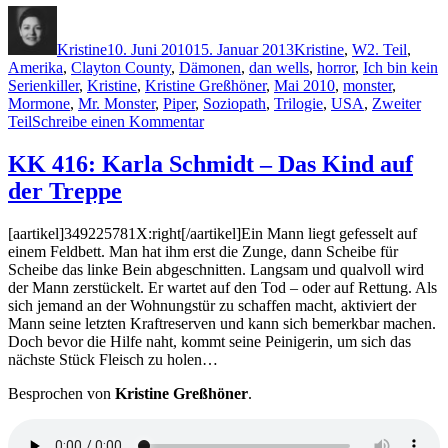
Autor
Veröffentlicht
Kategorien
Schlagwörte
am
Kristine
10. Juni 2010
15. Januar 2013
Kristine
,
W
2. Teil
,
Amerika
,
Clayton County
,
Dämonen
,
dan wells
,
horror
,
Ich bin kein
Serienkiller
,
Kristine
,
Kristine Greßhöner
,
Mai 2010
,
monster
,
Mormone
,
Mr. Monster
,
Piper
,
Soziopath
,
Trilogie
,
USA
,
Zweiter
zu
Teil
Schreibe einen Kommentar
KK
453:
KK 416: Karla Schmidt – Das Kind auf
Dan
der Treppe
Wells
–
Mr.
[aartikel]349225781X:right[/aartikel]Ein Mann liegt gefesselt auf
Monster
einem Feldbett. Man hat ihm erst die Zunge, dann Scheibe für
Scheibe das linke Bein abgeschnitten. Langsam und qualvoll wird
der Mann zerstückelt. Er wartet auf den Tod – oder auf Rettung. Als
sich jemand an der Wohnungstür zu schaffen macht, aktiviert der
Mann seine letzten Kraftreserven und kann sich bemerkbar machen.
Doch bevor die Hilfe naht, kommt seine Peinigerin, um sich das
nächste Stück Fleisch zu holen…
Besprochen von
Kristine Greßhöner
.