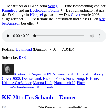
++ Mehr über das Buch beim
Verlag
. ++ Eine Besprechung von der
Krimilady
und im
Buchcouch-Forum
. ++ Deutschlandradio hat aus
der Erzählung ein
Hörspiel
gemacht. ++ Das
Cover
wurde 2008
ausgezeichnet. ++ Die Krimikiste unterstützen und dieses Buch
jetzt
bei Amazon
bestellen. ++
Podcast:
Download
(Duration: 7:56 — 7.3MB)
Subscribe:
RSS
Autor
Veröffentlicht
Kategorien
Schlagwör
am
Kristine
19. August 2009
15. Januar 2013
H
,
Kristine
Bloody
Cover 2008
,
Deutschland
,
Eisblut
,
Folter
,
Fortsetzung
,
Kristine
,
Kristine Greßhöner
,
Marina Heib
,
Namen mit H
,
Piper
,
zu
Thriller
Schreibe einen Kommentar
KK
217:
KK 201: Urs Schaub – Tanner
Marina
Heib
Die Spur eines ungewöhnlichen