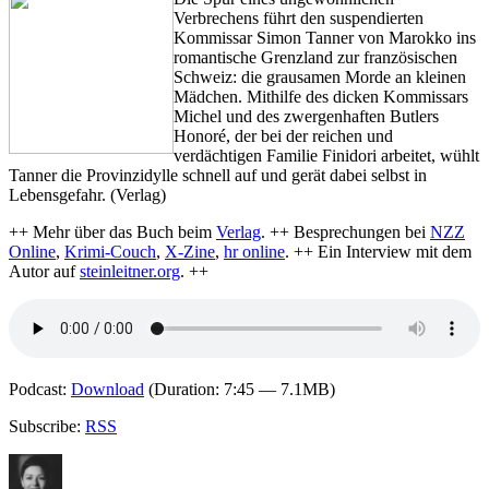
–
Verbrechens führt den suspendierten
Eisblut
Kommissar Simon Tanner von Marokko ins
romantische Grenzland zur französischen
Schweiz: die grausamen Morde an kleinen
Mädchen. Mithilfe des dicken Kommissars
Michel und des zwergenhaften Butlers
Honoré, der bei der reichen und
verdächtigen Familie Finidori arbeitet, wühlt
Tanner die Provinzidylle schnell auf und gerät dabei selbst in
Lebensgefahr. (Verlag)
++ Mehr über das Buch beim
Verlag
. ++ Besprechungen bei
NZZ
Online
,
Krimi-Couch
,
X-Zine
,
hr online
. ++ Ein Interview mit dem
Autor auf
steinleitner.org
. ++
Podcast:
Download
(Duration: 7:45 — 7.1MB)
Subscribe:
RSS
Autor
Veröffentlicht
Kategorien
Schlagwörter
am