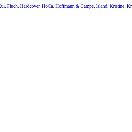
Kui
,
Fluch
,
Hardcover
,
HoCa
,
Hoffmann & Campe
,
Island
,
Kristine
,
Kr