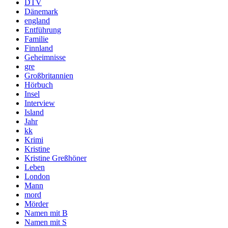
DTV
Dänemark
england
Entführung
Familie
Finnland
Geheimnisse
gre
Großbritannien
Hörbuch
Insel
Interview
Island
Jahr
kk
Krimi
Kristine
Kristine Greßhöner
Leben
London
Mann
mord
Mörder
Namen mit B
Namen mit S