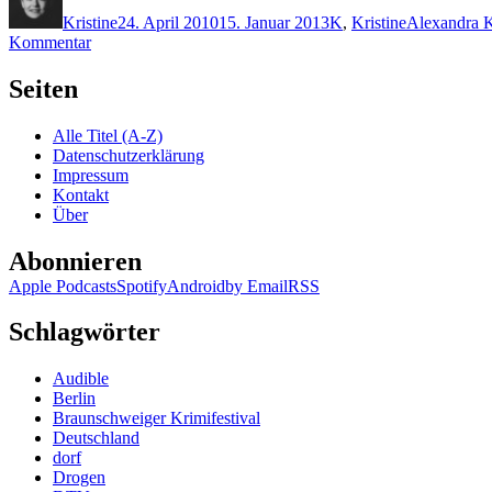
am
Kristine
24. April 2010
15. Januar 2013
K
,
Kristine
Alexandra 
zu
Kommentar
KK
423:
Seiten
Alexandra
Kui
Alle Titel (A-Z)
–
Datenschutzerklärung
Wiedergänger
Impressum
Kontakt
Über
Abonnieren
Apple Podcasts
Spotify
Android
by Email
RSS
Schlagwörter
Audible
Berlin
Braunschweiger Krimifestival
Deutschland
dorf
Drogen