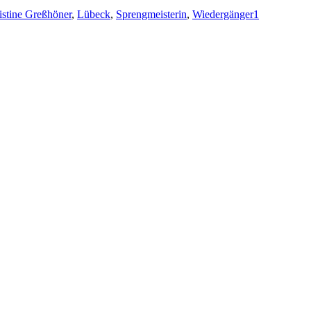
istine Greßhöner
,
Lübeck
,
Sprengmeisterin
,
Wiedergänger
1