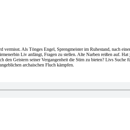
wird vermisst. Als Tönges Engel, Sprengmeister im Ruhestand, nach eine
enerbin Liv anfängt, Fragen zu stellen. Alte Narben reißen auf. Hat 
ch den Geistern seiner Vergangenheit die Stirn zu bieten? Livs Suche fü
 angeblichen archaischen Fluch kämpfen.
r