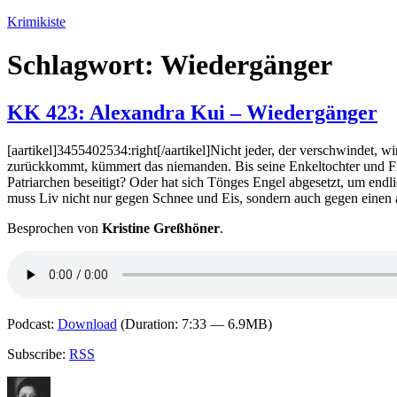
Zum
Krimikiste
Inhalt
springen
Schlagwort:
Wiedergänger
KK 423: Alexandra Kui – Wiedergänger
[aartikel]3455402534:right[/aartikel]Nicht jeder, der verschwindet, 
zurückkommt, kümmert das niemanden. Bis seine Enkeltochter und Firm
Patriarchen beseitigt? Oder hat sich Tönges Engel abgesetzt, um endli
muss Liv nicht nur gegen Schnee und Eis, sondern auch gegen einen
Besprochen von
Kristine Greßhöner
.
Podcast:
Download
(Duration: 7:33 — 6.9MB)
Subscribe:
RSS
Autor
Veröffentlicht
Kategorien
Schlagwörte