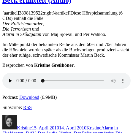
Beck ermittelt (Audio)
Morgan
–
Befleckt
[aartikel]3898139522:right[/aartikel]Diese Hörspielsammlung (6
(Audio)
CDs) enthält die Fälle
Der Polizistenmörder
,
Die Terroristen
und
Alarm in Sköldgatan
von Maj Sjöwall und Per Wahlöö.
Im Mittelpunkt der bekannten Reihe aus den 60er und 70er Jahren –
die Hörspiele wurden später als die Buchvorlagen produziert – steht
der eher ruhige, schwedische Kommissar Martin Beck.
Besprochen von
Kristine Greßhöner
.
Podcast:
Download
(6.9MB)
Subscribe:
RSS
Autor
Veröffentlicht
Kategorien
Schlagwörter
am
Kristine
15. April 2010
14. April 2010
Kristine
Alarm in