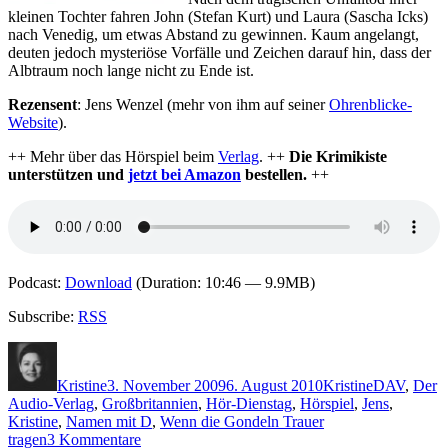
kleinen Tochter fahren John (Stefan Kurt) und Laura (Sascha Icks)
nach Venedig, um etwas Abstand zu gewinnen. Kaum angelangt,
deuten jedoch mysteriöse Vorfälle und Zeichen darauf hin, dass der
Albtraum noch lange nicht zu Ende ist.
Rezensent
: Jens Wenzel (mehr von ihm auf seiner
Ohrenblicke-
Website
).
++ Mehr über das Hörspiel beim
Verlag
. ++
Die Krimikiste
unterstützen und
jetzt bei Amazon
bestellen.
++
Podcast:
Download
(Duration: 10:46 — 9.9MB)
Subscribe:
RSS
Autor
Veröffentlicht
Kategorien
Schlagwört
am
Kristine
3. November 2009
6. August 2010
Kristine
DAV
,
Der
Audio-Verlag
,
Großbritannien
,
Hör-Dienstag
,
Hörspiel
,
Jens
,
Kristine
,
Namen mit D
,
Wenn die Gondeln Trauer
zu
tragen
3 Kommentare