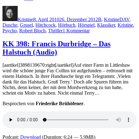
Autor
Veröffentlicht
Kategorien
Schlagwör
am
Kristine
8. April 2010
26. Dezember 2012
B
,
Kristine
DAV
,
Dusche
,
Grusel
,
Hitchcock
,
Hörbuch
,
Hörspiel
,
Klassiker
,
Kristine
,
zu
Psycho
,
Robert Bloch
,
Thriller
1 Kommentar
KK
408:
KK 398: Francis Durbridge – Das
Robert
Halstuch (Audio)
Bloch
–
Psycho
[aartikel]3898139670:right[/aartikel]Auf einer Farm in Littleshaw
(Audio)
wird die schöne junge Fay Collins tot aufgefunden – erdrosselt mit
einem Halstuch. In ihrer Handtasche liegt ein Telegramm: ‚Vielen
dank für das Halstuch. Gruß Terry.‘ Doch alle Spuren führen ins
Nichts, denn keiner, der mit dem Mordwerkzeug zu tun hatte,
scheint ein Motiv zu haben. Nicht einmal Terry…
Besprochen von
Friederike Brühöfener
.
Podcast:
Download
(Duration: 6:24 — 5.9MB)