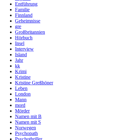
Entführung
Familie
Finnland
Geheimnisse
gre
Großbritannien
Hörbuch
Insel
Interview
Island
Jahr
kk
Krimi
Kristine
Kristine Greßhöner
Leben
London
Mann
mord
Mörder
Namen mit B
Namen mit S
Norwegen
Psychopath
Psychothriller