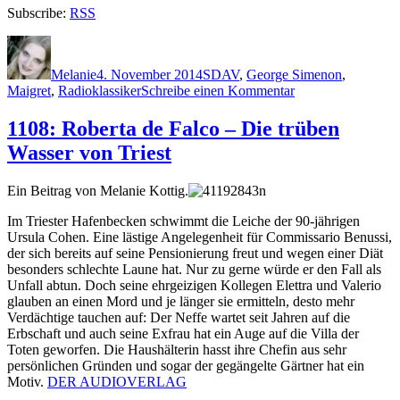
Subscribe:
RSS
Autor
Veröffentlicht
Kategorien
Schlagwörter
am
Melanie
4. November 2014
S
DAV
,
George Simenon
,
zu
Maigret
,
Radioklassiker
Schreibe einen Kommentar
1111:
Georges
1108: Roberta de Falco – Die trüben
Simenon
Wasser von Triest
–
Maigret.
Die
Ein Beitrag von Melanie Kottig.
besten
Fälle
Im Triester Hafenbecken schwimmt die Leiche der 90-jährigen
Ursula Cohen. Eine lästige Angelegenheit für Commissario Benussi,
der sich bereits auf seine Pensionierung freut und wegen einer Diät
besonders schlechte Laune hat. Nur zu gerne würde er den Fall als
Unfall abtun. Doch seine ehrgeizigen Kollegen Elettra und Valerio
glauben an einen Mord und je länger sie ermitteln, desto mehr
Verdächtige tauchen auf: Der Neffe wartet seit Jahren auf die
Erbschaft und auch seine Exfrau hat ein Auge auf die Villa der
Toten geworfen. Die Haushälterin hasst ihre Chefin aus sehr
persönlichen Gründen und sogar der gegängelte Gärtner hat ein
Motiv.
DER AUDIOVERLAG