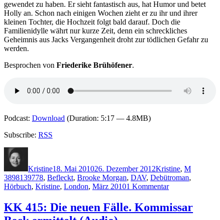
gewendet zu haben. Er sieht fantastisch aus, hat Humor und betet
Holly an. Schon nach einigen Wochen zieht er zu ihr und ihrer
kleinen Tochter, die Hochzeit folgt bald darauf. Doch die
Familienidylle währt nur kurze Zeit, denn ein schreckliches
Geheimnis aus Jacks Vergangenheit droht zur tödlichen Gefahr zu
werden.
Besprochen von
Friederike Brühöfener
.
Podcast:
Download
(Duration: 5:17 — 4.8MB)
Subscribe:
RSS
Autor
Veröffentlicht
Kategorien
Schlagwö
am
Kristine
18. Mai 2010
26. Dezember 2012
Kristine
,
M
3898139778
,
Befleckt
,
Brooke Morgan
,
DAV
,
Debütroman
,
zu
Hörbuch
,
Kristine
,
London
,
März 2010
1 Kommentar
KK
440:
KK 415: Die neuen Fälle. Kommissar
Brooke