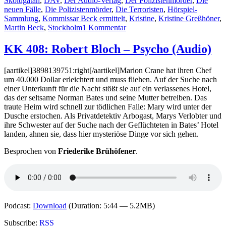
Sköldgatan
,
DAV
,
Der Audio-Verlag
,
Der Polizistenmörder
,
Die
neuen Fälle
,
Die Polizistenmörder
,
Die Terroristen
,
Hörspiel-
Sammlung
,
Kommissar Beck ermittelt
,
Kristine
,
Kristine Greßhöner
,
zu
Martin Beck
,
Stockholm
1 Kommentar
KK
415:
KK 408: Robert Bloch – Psycho (Audio)
Die
neuen
[aartikel]3898139751:right[/aartikel]Marion Crane hat ihren Chef
Fälle.
um 40.000 Dollar erleichtert und muss fliehen. Auf der Suche nach
Kommissar
einer Unterkunft für die Nacht stößt sie auf ein verlassenes Hotel,
Beck
das der seltsame Norman Bates und seine Mutter betreiben. Das
ermittelt
traute Heim wird schnell zur tödlichen Falle: Mary wird unter der
(Audio)
Dusche erstochen. Als Privatdetektiv Arbogast, Marys Verlobter und
ihre Schwester auf der Suche nach der Geflüchteten in Bates’ Hotel
landen, ahnen sie, dass hier mysteriöse Dinge vor sich gehen.
Besprochen von
Friederike Brühöfener
.
Podcast:
Download
(Duration: 5:44 — 5.2MB)
Subscribe:
RSS