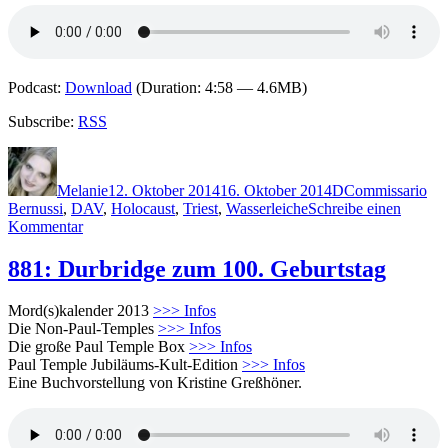
Podcast:
Download
(Duration: 4:58 — 4.6MB)
Subscribe:
RSS
Autor
Veröffentlicht
Kategorien
Schlagwörter
am
Melanie
12. Oktober 2014
16. Oktober 2014
D
Commissario
Bernussi
,
DAV
,
Holocaust
,
Triest
,
Wasserleiche
Schreibe einen
zu
Kommentar
1108:
Roberta
881: Durbridge zum 100. Geburtstag
de
Falco
Mord(s)kalender 2013
>>> Infos
–
Die Non-Paul-Temples
>>> Infos
Die
Die große Paul Temple Box
>>> Infos
trüben
Paul Temple Jubiläums-Kult-Edition
>>> Infos
Wasser
Eine Buchvorstellung von Kristine Greßhöner.
von
Triest