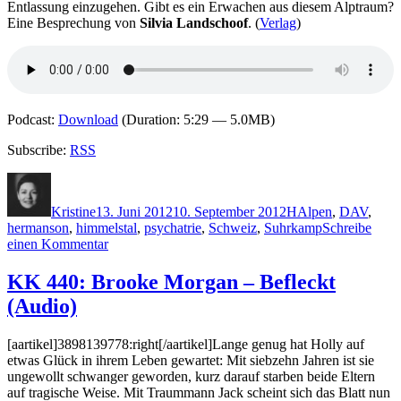
Entlassung einzugehen. Gibt es ein Erwachen aus diesem Alptraum?
Eine Besprechung von
Silvia Landschoof
. (
Verlag
)
Podcast:
Download
(Duration: 5:29 — 5.0MB)
Subscribe:
RSS
Autor
Veröffentlicht
Kategorien
Schlagwörter
am
Kristine
13. Juni 2012
10. September 2012
H
Alpen
,
DAV
,
hermanson
,
himmelstal
,
psychatrie
,
Schweiz
,
Suhrkamp
Schreibe
zu
einen Kommentar
KK
822:
KK 440: Brooke Morgan – Befleckt
Marie
(Audio)
Hermanson
–
Himmelstal
[aartikel]3898139778:right[/aartikel]Lange genug hat Holly auf
(Audio)
etwas Glück in ihrem Leben gewartet: Mit siebzehn Jahren ist sie
ungewollt schwanger geworden, kurz darauf starben beide Eltern
auf tragische Weise. Mit Traummann Jack scheint sich das Blatt nun