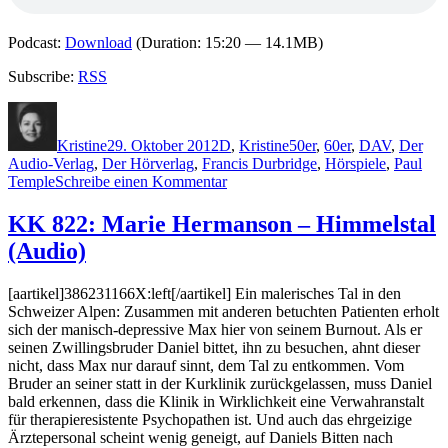
Podcast:
Download
(Duration: 15:20 — 14.1MB)
Subscribe:
RSS
Autor
Veröffentlicht
Kategorien
Schlagwörter
am
Kristine
29. Oktober 2012
D
,
Kristine
50er
,
60er
,
DAV
,
Der
Audio-Verlag
,
Der Hörverlag
,
Francis Durbridge
,
Hörspiele
,
Paul
zu
Temple
Schreibe einen Kommentar
881:
Durbridge
KK 822: Marie Hermanson – Himmelstal
zum
(Audio)
100.
Geburtstag
[aartikel]386231166X:left[/aartikel] Ein malerisches Tal in den
Schweizer Alpen: Zusammen mit anderen betuchten Patienten erholt
sich der manisch-depressive Max hier von seinem Burnout. Als er
seinen Zwillingsbruder Daniel bittet, ihn zu besuchen, ahnt dieser
nicht, dass Max nur darauf sinnt, dem Tal zu entkommen. Vom
Bruder an seiner statt in der Kurklinik zurückgelassen, muss Daniel
bald erkennen, dass die Klinik in Wirklichkeit eine Verwahranstalt
für therapieresistente Psychopathen ist. Und auch das ehrgeizige
Ärztepersonal scheint wenig geneigt, auf Daniels Bitten nach