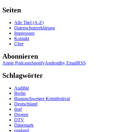
KK
256:
Seiten
Daphne
du
Alle Titel (A-Z)
Maurier
Datenschutzerklärung
–
Impressum
Wenn
Kontakt
die
Über
Gondeln
Trauer
Abonnieren
tragen
(Audio)
Apple Podcasts
Spotify
Android
by Email
RSS
Schlagwörter
Audible
Berlin
Braunschweiger Krimifestival
Deutschland
dorf
Drogen
DTV
Dänemark
england