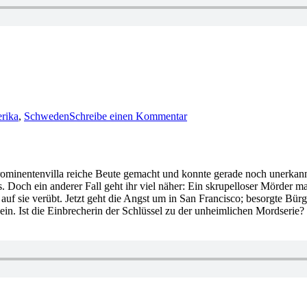
zu
1125:
rika
,
Schweden
Schreibe einen Kommentar
Joakim
Zander
–
Der
Schwimmer
er Prominentenvilla reiche Beute gemacht und konnte gerade noch unerk
 Doch ein anderer Fall geht ihr viel näher: Ein skrupelloser Mörder m
auf sie verübt. Jetzt geht die Angst um in San Francisco; besorgte Bü
n ein. Ist die Einbrecherin der Schlüssel zu der unheimlichen Mordserie?