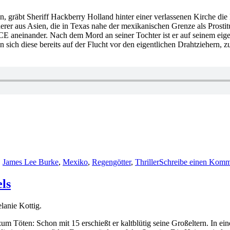
Land
 gräbt Sheriff Hackberry Holland hinter einer verlassenen Kirche die 
rer aus Asien, die in Texas nahe der mexikanischen Grenze als Prostit
aneinander. Nach dem Mord an seiner Tochter ist er auf seinem eigen
sich diese bereits auf der Flucht vor den eigentlichen Drahtziehern, 
,
James Lee Burke
,
Mexiko
,
Regengötter
,
Thriller
Schreibe einen Komm
ls
anie Kottig.
m Töten: Schon mit 15 erschießt er kaltblütig seine Großeltern. In eine