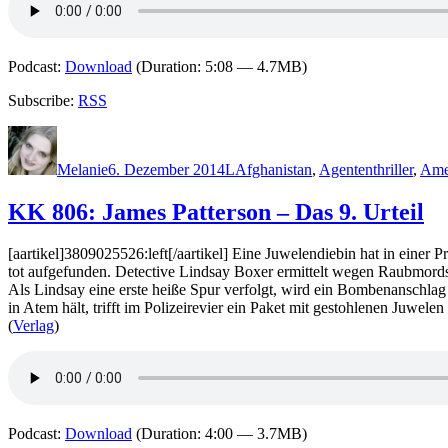
Podcast:
Download
(Duration: 5:08 — 4.7MB)
Subscribe:
RSS
Autor
Veröffentlicht
Kategorien
Schlagwörter
am
Melanie
6. Dezember 2014
L
Afghanistan
,
Agententhriller
,
Ame
KK 806: James Patterson – Das 9. Urteil
[aartikel]3809025526:left[/aartikel] Eine Juwelendiebin hat in ein
tot aufgefunden. Detective Lindsay Boxer ermittelt wegen Raubmords.
Als Lindsay eine erste heiße Spur verfolgt, wird ein Bombenanschlag 
in Atem hält, trifft im Polizeirevier ein Paket mit gestohlenen Juwele
(
Verlag
)
Podcast:
Download
(Duration: 4:00 — 3.7MB)