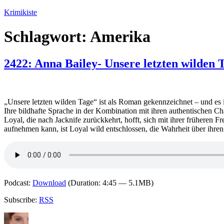
Zum
Krimikiste
Inhalt
springen
Schlagwort:
Amerika
2422: Anna Bailey- Unsere letzten wilden 
„Unsere letzten wilden Tage“ ist als Roman gekennzeichnet – und es i
Ihre bildhafte Sprache in der Kombination mit ihren authentischen C
Loyal, die nach Jacknife zurückkehrt, hofft, sich mit ihrer früheren F
aufnehmen kann, ist Loyal wild entschlossen, die Wahrheit über ihre
Podcast:
Download
(Duration: 4:45 — 5.1MB)
Subscribe:
RSS
Autor
Veröffentlicht
Kategorien
Schlagwö