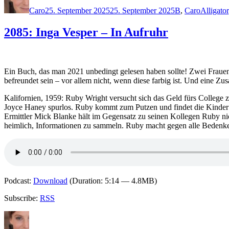
am
Caro
25. September 2025
25. September 2025
B
,
Caro
Alligator
2085: Inga Vesper – In Aufruhr
Ein Buch, das man 2021 unbedingt gelesen haben sollte! Zwei Frauen,
befreundet sein – vor allem nicht, wenn diese farbig ist. Und eine Z
Kalifornien, 1959: Ruby Wright versucht sich das Geld fürs College z
Joyce Haney spurlos. Ruby kommt zum Putzen und findet die Kinder de
Ermittler Mick Blanke hält im Gegensatz zu seinen Kollegen Ruby nicht
heimlich, Informationen zu sammeln. Ruby macht gegen alle Bedenken 
Podcast:
Download
(Duration: 5:14 — 4.8MB)
Subscribe:
RSS
Autor
Veröffentlicht
Kategorien
Schlagwörter
am