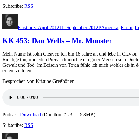
Subscribe:
RSS
Autor
Veröffentlicht
Kategorien
Schlagwörter
am
Kristine
3. April 2012
11. September 2012
P
Amerika
,
Krimi
,
L
KK 453: Dan Wells – Mr. Monster
Mein Name ist John Cleaver. Ich bin 16 Jahre alt und lebe in Clayt
Richtige tun, um jeden Preis. Ich möchte ein guter Mensch sein.Doch d
Gewalt und Tod. Im Beisein von Toten fühle ich mich wohler als in 
erneut zu töten.
Besprochen von Kristine Greßhöner.
Podcast:
Download
(Duration: 7:23 — 6.8MB)
Subscribe:
RSS
Autor
Veröffentlicht
Kategorien
Schlagwörte