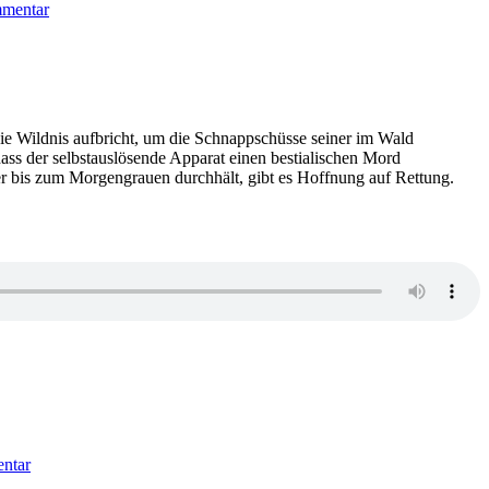
mmentar
Inga
Vesper
–
In
Aufruhr
die Wildnis aufbricht, um die Schnappschüsse seiner im Wald
, dass der selbstauslösende Apparat einen bestialischen Mord
r bis zum Morgengrauen durchhält, gibt es Hoffnung auf Rettung.
zu
1148:
ntar
Michael
Lister