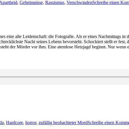
Apartheid
,
Geheimnisse
,
Rassismus
,
Verschwinden
Schreibe einen Ko
s eine alte Leidenschaft: die Fotografie. Als er eines Nachmittags in 
 schrecklichste Nacht seines Lebens bevorsteht. Schockiert stellt er fest
teht der Mörder vor ihm. Eine atemlose Hetzjagd beginnt. Nur wenn e
ida
,
Hardcore
,
horror
,
zufällig beobachteter Mord
Schreibe einen Komme