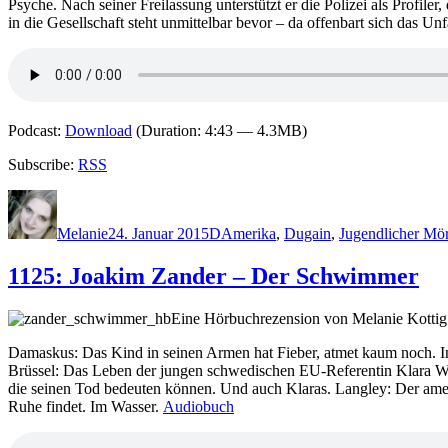
Psyche. Nach seiner Freilassung unterstützt er die Polizei als Profile
in die Gesellschaft steht unmittelbar bevor – da offenbart sich das 
Podcast:
Download
(Duration: 4:43 — 4.3MB)
Subscribe:
RSS
Autor
Veröffentlicht
Kategorien
Schlagwörter
am
Melanie
24. Januar 2015
D
Amerika
,
Dugain
,
Jugendlicher Mö
1125: Joakim Zander – Der Schwimmer
Eine Hörbuchrezension von Melanie Kottig
Damaskus: Das Kind in seinen Armen hat Fieber, atmet kaum noch. Im
Brüssel: Das Leben der jungen schwedischen EU-Referentin Klara Wal
die seinen Tod bedeuten können. Und auch Klaras. Langley: Der amerik
Ruhe findet. Im Wasser.
Audiobuch