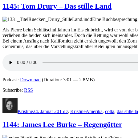
1145: Tom Drury – Das stille Land
Eine Buchbesprechung 
Als Pierre beim Schlittschuhfahren im Eis einbricht, wird er von der
verlieben die beiden sich ineinander. Doch die Rettung war wohl alles
Bei einem Ausflug nach Kalifornien zieht er sich ungewollt den Zorn 
Geheimnis, das über die Vorstellungskraft aller Beteiligten hinausgeht
Podcast:
Download
(Duration: 3:01 — 2.8MB)
Subscribe:
RSS
Autor
Veröffentlicht
Kategorien
Schlagwörter
am
Kristine
24. Januar 2015
D
,
Kristine
Amerika
,
cotta
,
das stille l
1144: James Lee Burke – Regengötter
Eine Buchbesprechung von Kristine Greßhöner.