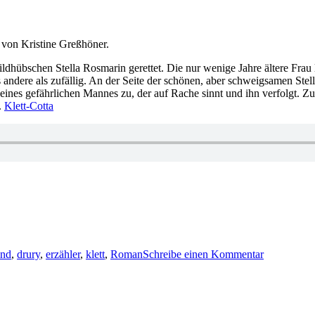
von Kristine Greßhöner.
 bildhübschen Stella Rosmarin gerettet. Die nur wenige Jahre ältere Fr
 andere als zufällig. An der Seite der schönen, aber schweigsamen Stel
eines gefährlichen Mannes zu, der auf Rache sinnt und ihn verfolgt. Zu
.
Klett-Cotta
zu
1145:
and
,
drury
,
erzähler
,
klett
,
Roman
Schreibe einen Kommentar
Tom
Drury
–
Das
stille