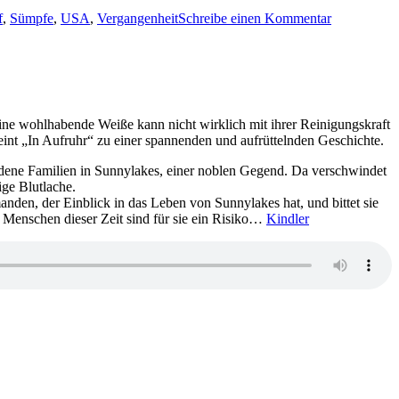
2422:
f
,
Sümpfe
,
USA
,
Vergangenheit
Schreibe einen Kommentar
Anna
Bailey-
Unsere
letzten
wilden
Tage
eine wohlhabende Weiße kann nicht wirklich mit ihrer Reinigungskraft
reint „In Aufruhr“ zu einer spannenden und aufrüttelnden Geschichte.
hiedene Familien in Sunnylakes, einer noblen Gegend. Da verschwindet
ige Blutlache.
anden, der Einblick in das Leben von Sunnylakes hat, und bittet sie
r Menschen dieser Zeit sind für sie ein Risiko…
Kindler
zu
2085: