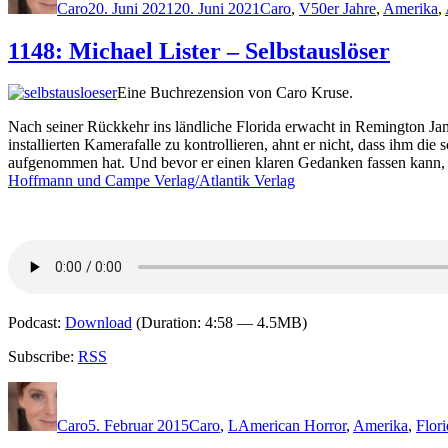
Caro
20. Juni 2021
20. Juni 2021
Caro
,
V
50er Jahre
,
Amerika
,
1148: Michael Lister – Selbstauslöser
Eine Buchrezension von Caro Kruse.
Nach seiner Rückkehr ins ländliche Florida erwacht in Remington Jame
installierten Kamerafalle zu kontrollieren, ahnt er nicht, dass ihm die
aufgenommen hat. Und bevor er einen klaren Gedanken fassen kann, s
Hoffmann und Campe Verlag/Atlantik Verlag
Podcast:
Download
(Duration: 4:58 — 4.5MB)
Subscribe:
RSS
Autor
Veröffentlicht
Kategorien
Schlagwörter
am
Caro
5. Februar 2015
Caro
,
L
American Horror
,
Amerika
,
Flor