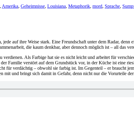
,
Amerika
,
Geheimnisse
,
Louisiana
,
Metaphorik
,
mord
,
Sprache
,
Sump
 jede auf ihre Weise stark. Eine Freundschaft unter dem Radar, denn 
usammenarbeit, die kaum denkbar, aber dennoch möglich ist – all das ve
u verdienen. Als Farbige hat sie es nicht leicht und arbeitet für versc
r Familie verstört auf dem Grundstück vor, in der Küche ist eine ries
 für verdächtig – obwohl sie farbig ist. Im Gegenteil – er braucht jem
mit und bringt sich damit in Gefahr, denn nicht nur die Vorurteile de