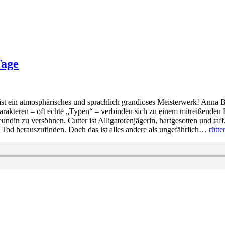
Tage
st ein atmosphärisches und sprachlich grandioses Meisterwerk! Anna Ba
harakteren – oft echte „Typen“ – verbinden sich zu einem mitreißenden
reundin zu versöhnen. Cutter ist Alligatorenjägerin, hartgesotten und ta
n Tod herauszufinden. Doch das ist alles andere als ungefährlich…
rütt
rter