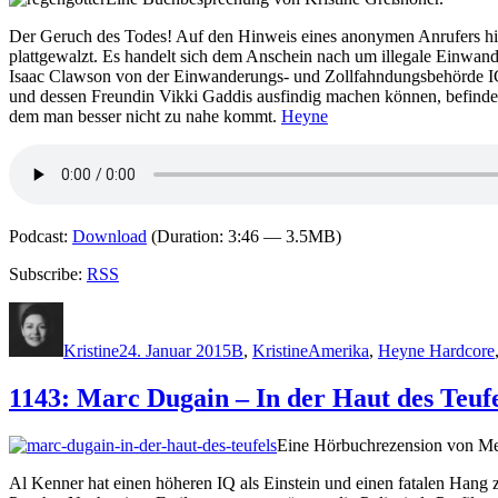
Der Geruch des Todes! Auf den Hinweis eines anonymen Anrufers hin,
plattgewalzt. Es handelt sich dem Anschein nach um illegale Einwande
Isaac Clawson von der Einwanderungs- und Zollfahndungsbehörde ICE 
und dessen Freundin Vikki Gaddis ausfindig machen können, befinden 
dem man besser nicht zu nahe kommt.
Heyne
Podcast:
Download
(Duration: 3:46 — 3.5MB)
Subscribe:
RSS
Autor
Veröffentlicht
Kategorien
Schlagwörter
am
Kristine
24. Januar 2015
B
,
Kristine
Amerika
,
Heyne Hardcore
1143: Marc Dugain – In der Haut des Teufe
Eine Hörbuchrezension von Mel
Al Kenner hat einen höheren IQ als Einstein und einen fatalen Hang zu