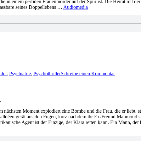
r, die in einem perfiden Frauenmörder auf der Spur ist. Die Heirat mit 
Unfassbare seines Doppellebens …
Audiomedia
zu
1143:
rder
,
Psychiatrie
,
Psychothriller
Schreibe einen Kommentar
Marc
Dugain
–
In
der
.
Haut
des
 nächsten Moment explodiert eine Bombe und die Frau, die er liebt, s
Teufels
ldéen gerät aus den Fugen, kurz nachdem ihr Ex-Freund Mahmoud sie ko
anische Agent ist der Einzige, der Klara retten kann. Ein Mann, der b