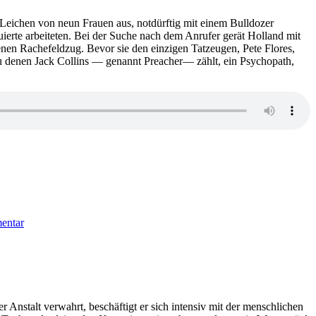
Leichen von neun Frauen aus, notdürftig mit einem Bulldozer
uierte arbeiteten. Bei der Suche nach dem Anrufer gerät Holland mit
en Rachefeldzug. Bevor sie den einzigen Tatzeugen, Pete Flores,
zu denen Jack Collins — genannt Preacher— zählt, ein Psychopath,
zu
1144:
entar
James
Lee
Burke
–
Regengötter
r Anstalt verwahrt, beschäftigt er sich intensiv mit der menschlichen