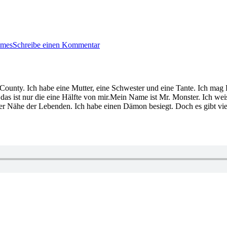
zu
KK
imes
Schreibe einen Kommentar
806:
James
Patterson
–
Das
on County. Ich habe eine Mutter, eine Schwester und eine Tante. Ich 
9.
as ist nur die eine Hälfte von mir.Mein Name ist Mr. Monster. Ich weise
Urteil
der Nähe der Lebenden. Ich habe einen Dämon besiegt. Doch es gibt v
r