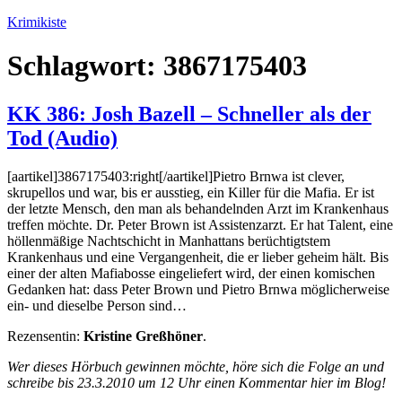
Zum
Krimikiste
Inhalt
springen
Schlagwort:
3867175403
KK 386: Josh Bazell – Schneller als der
Tod (Audio)
[aartikel]3867175403:right[/aartikel]Pietro Brnwa ist clever,
skrupellos und war, bis er ausstieg, ein Killer für die Mafia. Er ist
der letzte Mensch, den man als behandelnden Arzt im Krankenhaus
treffen möchte. Dr. Peter Brown ist Assistenzarzt. Er hat Talent, eine
höllenmäßige Nachtschicht in Manhattans berüchtigtstem
Krankenhaus und eine Vergangenheit, die er lieber geheim hält. Bis
einer der alten Mafiabosse eingeliefert wird, der einen komischen
Gedanken hat: dass Peter Brown und Pietro Brnwa möglicherweise
ein- und dieselbe Person sind…
Rezensentin:
Kristine Greßhöner
.
Wer dieses Hörbuch gewinnen möchte, höre sich die Folge an und
schreibe bis 23.3.2010 um 12 Uhr einen Kommentar hier im Blog!