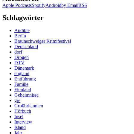
Apple Podcasts
Spotify
Android
by Email
RSS
Schlagwörter
Audible
Berlin
Braunschweiger Krimifestival
Deutschland
dorf
Drogen
DTV
Dänemark
england
Entführung
Familie
Finnland
Geheimnisse
gre
Großbritannien
Hörbuch
Insel
Interview
Island
Jahr