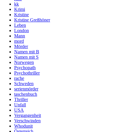
kk
Krimi
Kristine
Kristine Greßhöner
Leben
London
Mann
mord
Mörder
Namen mit B
Namen mit S
Norwegen
Psychopath
Psychothriller
rache
Schweden
serienmörder
taschenbuch
Thriller
Unfall
USA
Vergangenheit
Verschwinden
Whodunit
Österreich