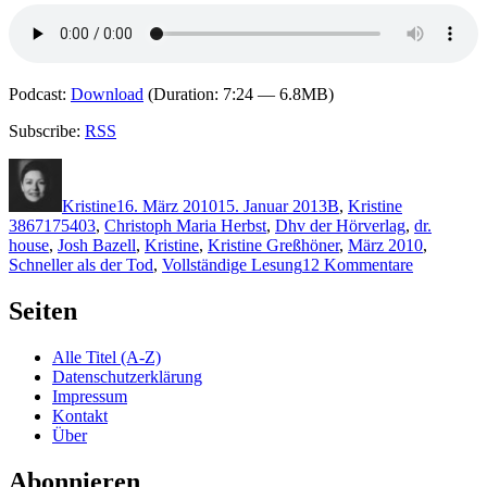
Podcast:
Download
(Duration: 7:24 — 6.8MB)
Subscribe:
RSS
Autor
Veröffentlicht
Kategorien
Schlagwörte
am
Kristine
16. März 2010
15. Januar 2013
B
,
Kristine
3867175403
,
Christoph Maria Herbst
,
Dhv der Hörverlag
,
dr.
house
,
Josh Bazell
,
Kristine
,
Kristine Greßhöner
,
März 2010
,
zu
Schneller als der Tod
,
Vollständige Lesung
12 Kommentare
KK
386:
Seiten
Josh
Bazell
Alle Titel (A-Z)
–
Datenschutzerklärung
Schneller
Impressum
als
Kontakt
der
Über
Tod
(Audio)
Abonnieren