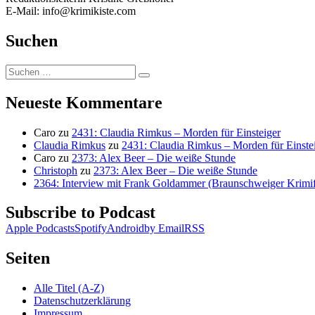
E-Mail: info@krimikiste.com
Suchen
Suchen
Suchen
nach:
Neueste Kommentare
Caro
zu
2431: Claudia Rimkus – Morden für Einsteiger
Claudia Rimkus
zu
2431: Claudia Rimkus – Morden für Einste
Caro
zu
2373: Alex Beer – Die weiße Stunde
Christoph
zu
2373: Alex Beer – Die weiße Stunde
2364: Interview mit Frank Goldammer (Braunschweiger Krimife
Subscribe to Podcast
Apple Podcasts
Spotify
Android
by Email
RSS
Seiten
Alle Titel (A-Z)
Datenschutzerklärung
Impressum