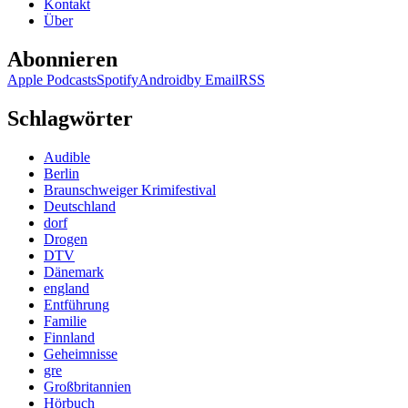
Kontakt
Über
Abonnieren
Apple Podcasts
Spotify
Android
by Email
RSS
Schlagwörter
Audible
Berlin
Braunschweiger Krimifestival
Deutschland
dorf
Drogen
DTV
Dänemark
england
Entführung
Familie
Finnland
Geheimnisse
gre
Großbritannien
Hörbuch