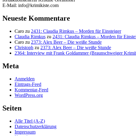
E-Mail: info@krimikiste.com
Neueste Kommentare
Caro
zu
2431: Claudia Rimkus – Morden für Einsteiger
Claudia Rimkus
zu
2431: Claudia Rimkus – Morden für Einste
Caro
zu
2373: Alex Beer – Die weiße Stunde
Christoph
zu
2373: Alex Beer – Die weiße Stunde
2364: Interview mit Frank Goldammer (Braunschweiger Krimife
Meta
Anmelden
Eintrags-Feed
Kommentar-Feed
WordPress.org
Seiten
Alle Titel (A-Z)
Datenschutzerklärung
Impressum