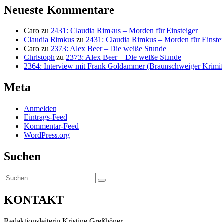
Neueste Kommentare
Caro
zu
2431: Claudia Rimkus – Morden für Einsteiger
Claudia Rimkus
zu
2431: Claudia Rimkus – Morden für Einste
Caro
zu
2373: Alex Beer – Die weiße Stunde
Christoph
zu
2373: Alex Beer – Die weiße Stunde
2364: Interview mit Frank Goldammer (Braunschweiger Krimife
Meta
Anmelden
Eintrags-Feed
Kommentar-Feed
WordPress.org
Suchen
Suchen
Suchen
nach:
KONTAKT
Redaktionsleiterin Kristine Greßhöner