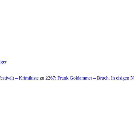
iger
stival) – Krimikiste
zu
2267: Frank Goldammer – Bruch. In eisigen N