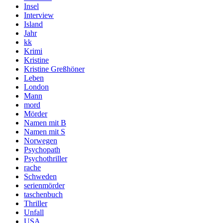
Insel
Interview
Island
Jahr
kk
Krimi
Kristine
Kristine Greßhöner
Leben
London
Mann
mord
Mörder
Namen mit B
Namen mit S
Norwegen
Psychopath
Psychothriller
rache
Schweden
serienmörder
taschenbuch
Thriller
Unfall
USA