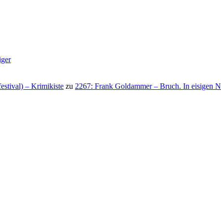
iger
stival) – Krimikiste
zu
2267: Frank Goldammer – Bruch. In eisigen N