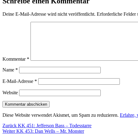
Schreibe einen Kommentar
Deine E-Mail-Adresse wird nicht veröffentlicht.
Erforderliche Felder 
Kommentar
*
Name
*
E-Mail-Adresse
*
Website
Diese Website verwendet Akismet, um Spam zu reduzieren.
Erfahre,
Beitragsnavigation
Vorheriger
Zurück
KK 451: Jefferson Bass – Todesstarre
Nächster
Beitrag:
Weiter
KK 453: Dan Wells – Mr. Monster
Beitrag: