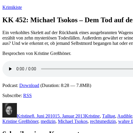
Zum
Krimikiste
Inhalt
springen
KK 452: Michael Tsokos – Dem Tod auf de
Ein verkohltes Skelett auf der Rückbank eines ausgebrannten Wagens.
erzählt von zehn mysteriösen Todesfällen. Außerdem gewährt er seine
aus? Und wie erkennt er, ob jemand Selbstmord begangen hat oder e
Besprochen von Kristine Greßhöner.
Podcast:
Download
(Duration: 8:28 — 7.8MB)
Subscribe:
RSS
Autor
Veröffentlicht
Kategorien
Schlagwörter
am
Kristine
8. Juni 2010
15. Januar 2013
Kristine
,
T
alltag
,
Audible
Kristine Greßhöner
,
medizin
,
Michael Tsokos
,
rechtsmedizin
,
wahre f