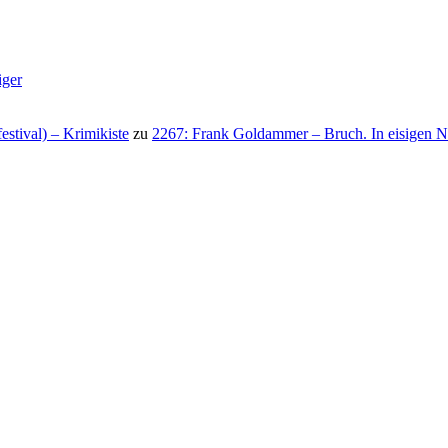
iger
stival) – Krimikiste
zu
2267: Frank Goldammer – Bruch. In eisigen N