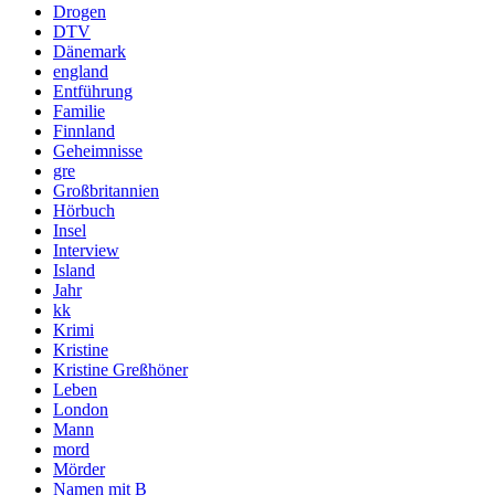
Drogen
DTV
Dänemark
england
Entführung
Familie
Finnland
Geheimnisse
gre
Großbritannien
Hörbuch
Insel
Interview
Island
Jahr
kk
Krimi
Kristine
Kristine Greßhöner
Leben
London
Mann
mord
Mörder
Namen mit B