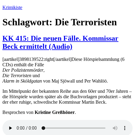
Zum
Krimikiste
Inhalt
springen
Schlagwort:
Die Terroristen
KK 415: Die neuen Fälle. Kommissar
Beck ermittelt (Audio)
[aartikel]3898139522:right[/aartikel]Diese Hörspielsammlung (6
CDs) enthält die Fälle
Der Polizistenmörder
,
Die Terroristen
und
Alarm in Sköldgatan
von Maj Sjöwall und Per Wahlöö.
Im Mittelpunkt der bekannten Reihe aus den 60er und 70er Jahren –
die Hörspiele wurden später als die Buchvorlagen produziert – steht
der eher ruhige, schwedische Kommissar Martin Beck.
Besprochen von
Kristine Greßhöner
.