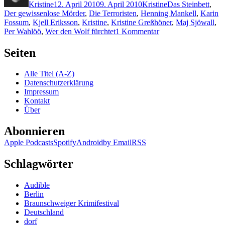
Kristine
12. April 2010
9. April 2010
Kristine
Das Steinbett
,
Der gewissenlose Mörder
,
Die Terroristen
,
Henning Mankell
,
Karin
Fossum
,
Kjell Eriksson
,
Kristine
,
Kristine Greßhöner
,
Maj Sjöwall
,
zu
Per Wahlöö
,
Wer den Wolf fürchtet
1 Kommentar
KK
412:
Seiten
Kalt
wie
Alle Titel (A-Z)
der
Datenschutzerklärung
Tod,
Impressum
Skandinavische
Kontakt
Krimihörspiele
Über
(Audio)
Abonnieren
Apple Podcasts
Spotify
Android
by Email
RSS
Schlagwörter
Audible
Berlin
Braunschweiger Krimifestival
Deutschland
dorf