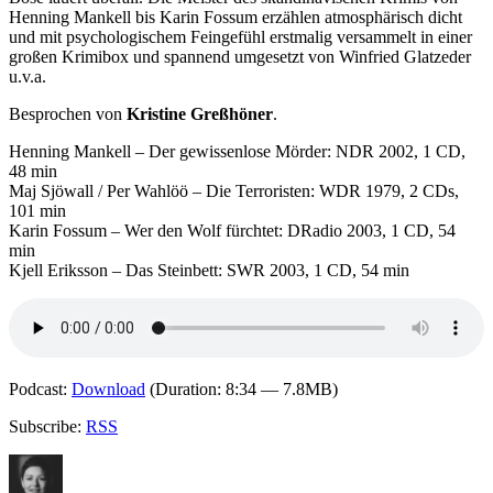
Henning Mankell bis Karin Fossum erzählen atmosphärisch dicht
und mit psychologischem Feingefühl erstmalig versammelt in einer
großen Krimibox und spannend umgesetzt von Winfried Glatzeder
u.v.a.
Besprochen von
Kristine Greßhöner
.
Henning Mankell – Der gewissenlose Mörder: NDR 2002, 1 CD,
48 min
Maj Sjöwall / Per Wahlöö – Die Terroristen: WDR 1979, 2 CDs,
101 min
Karin Fossum – Wer den Wolf fürchtet: DRadio 2003, 1 CD, 54
min
Kjell Eriksson – Das Steinbett: SWR 2003, 1 CD, 54 min
Podcast:
Download
(Duration: 8:34 — 7.8MB)
Subscribe:
RSS
Autor
Veröffentlicht
Kategorien
Schlagwörter
am