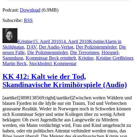
Podcast:
Download
(6.9MB)
Subscribe:
RSS
Autor
Veröffentlicht
Kategorien
Schlagwörter
am
Kristine
15. April 2010
14. April 2010
Kristine
Alarm in
Sköldgatan
,
DAV
,
Der Audio-Verlag
,
Der Polizistenmörder
,
Die
neuen Fälle
,
Die Polizistenmörder
,
Die Terroristen
,
Hörspiel-
Sammlung
,
Kommissar Beck ermittelt
,
Kristine
,
Kristine Greßhöner
,
zu
Martin Beck
,
Stockholm
1 Kommentar
KK
415:
KK 412: Kalt wie der Tod,
Die
Skandinavische Krimihörspiele (Audio)
neuen
Fälle.
Kommissar
[aartikel]3898138569:right[/aartikel]Zwischen weiten Wäldern und
Beck
blauen Fjorden ist die Idylle nur ein Traum, Tod und Verbrechen
ermittelt
grausame Realität. Weder in Norwegen noch in Schweden können
(Audio)
sich Kommissar Sejer und seine Kollegen über zu wenig Arbeit
beklagen: Ob zwei Jugendliche aus Langeweile zu Mördern
werden, ein Mann verdächtigt wird, Frau und Kind umgebracht zu
haben, oder ein politisches Attentat verhindert werden muss, das
Böse lauert überall. Die Meister des skandinavischen Krimis von