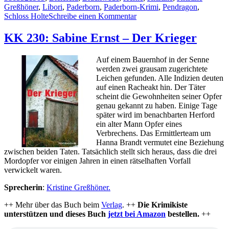
Greßhöner
,
Libori
,
Paderborn
,
Paderborn-Krimi
,
Pendragon
,
zu
Schloss Holte
Schreibe einen Kommentar
KK
381:
KK 230: Sabine Ernst – Der Krieger
Renée
Pleyter
Auf einem Bauernhof in der Senne
–
werden zwei grausam zugerichtete
Der
Leichen gefunden. Alle Indizien deuten
Mann
auf einen Racheakt hin. Der Täter
vom
scheint die Gewohnheiten seiner Opfer
Jahrmarkt
genau gekannt zu haben. Einige Tage
später wird im benachbarten Herford
ein alter Mann Opfer eines
Verbrechens. Das Ermittlerteam um
Hanna Brandt vermutet eine Beziehung
zwischen beiden Taten. Tatsächlich stellt sich heraus, dass die drei
Mordopfer vor einigen Jahren in einen rätselhaften Vorfall
verwickelt waren.
Sprecherin
:
Kristine Greßhöner.
++ Mehr über das Buch beim
Verlag
. ++
Die Krimikiste
unterstützen und dieses Buch
jetzt bei Amazon
bestellen.
++