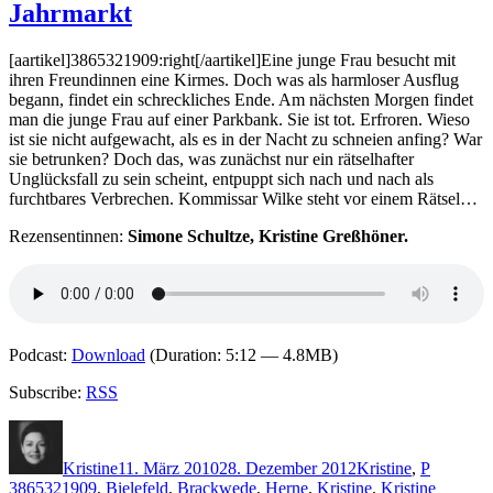
Jahrmarkt
Jörg
Kühne
–
[aartikel]3865321909:right[/aartikel]Eine junge Frau besucht mit
Der
ihren Freundinnen eine Kirmes. Doch was als harmloser Ausflug
Pfahlm
begann, findet ein schreckliches Ende. Am nächsten Morgen findet
man die junge Frau auf einer Parkbank. Sie ist tot. Erfroren. Wieso
ist sie nicht aufgewacht, als es in der Nacht zu schneien anfing? War
sie betrunken? Doch das, was zunächst nur ein rätselhafter
Unglücksfall zu sein scheint, entpuppt sich nach und nach als
furchtbares Verbrechen. Kommissar Wilke steht vor einem Rätsel…
Rezensentinnen:
Simone Schultze, Kristine Greßhöner.
Podcast:
Download
(Duration: 5:12 — 4.8MB)
Subscribe:
RSS
Autor
Veröffentlicht
Kategorien
Schlagwö
am
Kristine
11. März 2010
28. Dezember 2012
Kristine
,
P
3865321909
,
Bielefeld
,
Brackwede
,
Herne
,
Kristine
,
Kristine