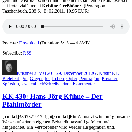
gemütliche Bröker schon mitten in einem spannenden Fall. „Bröker
hat Potenzial“, meint
Kristine Greßhöner
. (Pendragon
Taschenbuch, 288 S., E: 02.2011, 10,95 EUR)
Podcast:
Download
(Duration: 5:13 — 4.8MB)
Subscribe:
RSS
Autor
Veröffentlicht
Kategorien
Schlag
am
Kristine
12. Mai 2011
29. Dezember 2012
G
,
Kristine
,
L
Bielefeld
,
gre
,
Gregor
,
kk
,
Leben
,
Opfer
,
Pendragon
,
Privatier
,
zu
Spürsinn
,
taschenbuch
Schreibe einen Kommentar
KK
671:
KK 430: Hans-Jörg Kühne – Der
Lisa
Pfahlmörder
Glauche,
Matthias
Löwe
[aartikel]3865321917:right[/aartikel]Ein Zahnarzt wird auf grausame
–
Weise auf seinem eigenen Behandlungsstuhl gefoltert und
Tod
hingerichtet. Ein Verstorbener wird wieder ausgegraben und,
an