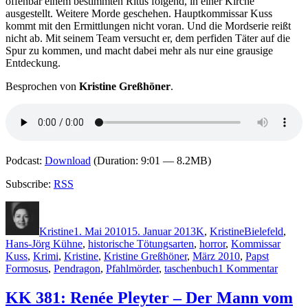
offenbar einem bestimmten Ritus folgend, in einer Kirche
der
ausgestellt. Weitere Morde geschehen. Hauptkommissar Kuss
Sparrenburg
kommt mit den Ermittlungen nicht voran. Und die Mordserie reißt
nicht ab. Mit seinem Team versucht er, dem perfiden Täter auf die
Spur zu kommen, und macht dabei mehr als nur eine grausige
Entdeckung.
Besprochen von
Kristine Greßhöner
.
Podcast:
Download
(Duration: 9:01 — 8.2MB)
Subscribe:
RSS
Autor
Veröffentlicht
Kategorien
Schlagwörter
am
Kristine
1. Mai 2010
15. Januar 2013
K
,
Kristine
Bielefeld
,
Hans-Jörg Kühne
,
historische Tötungsarten
,
horror
,
Kommissar
Kuss
,
Krimi
,
Kristine
,
Kristine Greßhöner
,
März 2010
,
Papst
zu
Formosus
,
Pendragon
,
Pfahlmörder
,
taschenbuch
1 Kommentar
KK
430:
KK 381: Renée Pleyter – Der Mann vom
Hans-