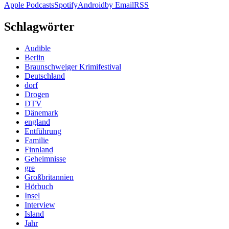
Apple Podcasts
Spotify
Android
by Email
RSS
Schlagwörter
Audible
Berlin
Braunschweiger Krimifestival
Deutschland
dorf
Drogen
DTV
Dänemark
england
Entführung
Familie
Finnland
Geheimnisse
gre
Großbritannien
Hörbuch
Insel
Interview
Island
Jahr