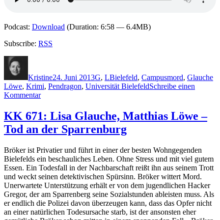
Podcast:
Download
(Duration: 6:58 — 6.4MB)
Subscribe:
RSS
Autor
Veröffentlicht
Kategorien
Schlagwörter
am
Kristine
24. Juni 2013
G
,
L
Bielefeld
,
Campusmord
,
Glauche
Löwe
,
Krimi
,
Pendragon
,
Universität Bielefeld
Schreibe einen
zu
Kommentar
964:
Lisa
KK 671: Lisa Glauche, Matthias Löwe –
Glauche,
Tod an der Sparrenburg
Matthias
Löwe
–
Bröker ist Privatier und führt in einer der besten Wohngegenden
Campusmord
Bielefelds ein beschauliches Leben. Ohne Stress und mit viel gutem
in
Essen. Ein Todesfall in der Nachbarschaft reißt ihn aus seinem Trott
Bielefeld
und weckt seinen detektivischen Spürsinn. Bröker wittert Mord.
Unerwartete Unterstützung erhält er von dem jugendlichen Hacker
Gregor, der am Sparrenberg seine Sozialstunden ableisten muss. Als
er endlich die Polizei davon überzeugen kann, dass das Opfer nicht
an einer natürlichen Todesursache starb, ist der ansonsten eher