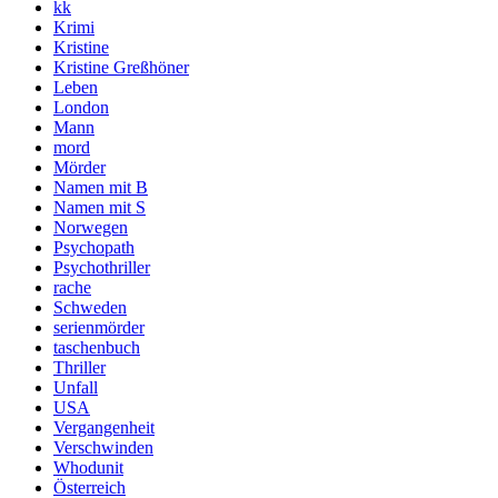
kk
Krimi
Kristine
Kristine Greßhöner
Leben
London
Mann
mord
Mörder
Namen mit B
Namen mit S
Norwegen
Psychopath
Psychothriller
rache
Schweden
serienmörder
taschenbuch
Thriller
Unfall
USA
Vergangenheit
Verschwinden
Whodunit
Österreich