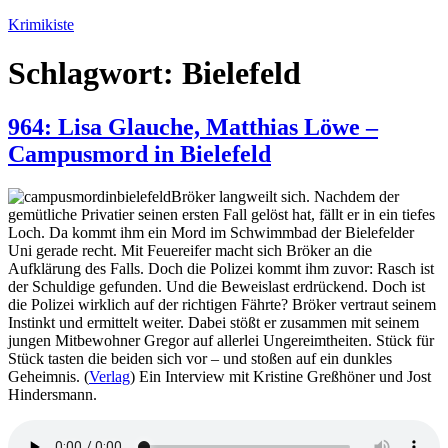
Zum
Krimikiste
Inhalt
springen
Schlagwort:
Bielefeld
964: Lisa Glauche, Matthias Löwe –
Campusmord in Bielefeld
Bröker langweilt sich. Nachdem der
gemütliche Privatier seinen ersten Fall gelöst hat, fällt er in ein tiefes
Loch. Da kommt ihm ein Mord im Schwimmbad der Bielefelder
Uni gerade recht. Mit Feuereifer macht sich Bröker an die
Aufklärung des Falls. Doch die Polizei kommt ihm zuvor: Rasch ist
der Schuldige gefunden. Und die Beweislast erdrückend. Doch ist
die Polizei wirklich auf der richtigen Fährte? Bröker vertraut seinem
Instinkt und ermittelt weiter. Dabei stößt er zusammen mit seinem
jungen Mitbewohner Gregor auf allerlei Ungereimtheiten. Stück für
Stück tasten die beiden sich vor – und stoßen auf ein dunkles
Geheimnis. (
Verlag
) Ein Interview mit Kristine Greßhöner und Jost
Hindersmann.