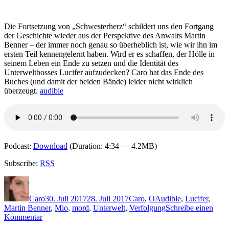
–
Mordstrand
Die Fortsetzung von „Schwesterherz“ schildert uns den Fortgang
der Geschichte wieder aus der Perspektive des Anwalts Martin
Benner – der immer noch genau so überheblich ist, wie wir ihn im
ersten Teil kennengelernt haben. Wird er es schaffen, der Hölle in
seinem Leben ein Ende zu setzen und die Identität des
Unterweltbosses Lucifer aufzudecken? Caro hat das Ende des
Buches (und damit der beiden Bände) leider nicht wirklich
überzeugt.
audible
Podcast:
Download
(Duration: 4:34 — 4.2MB)
Subscribe:
RSS
Autor
Veröffentlicht
Kategorien
Schlagwörter
am
Caro
30. Juli 2017
28. Juli 2017
Caro
,
O
Audible
,
Lucifer
,
Martin Benner
,
Mio
,
mord
,
Unterwelt
,
Verfolgung
Schreibe einen
zu
Kommentar
1487: