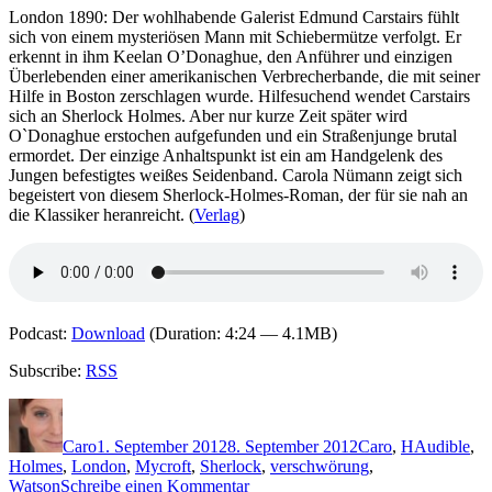
Grütze
London 1890: Der wohlhabende Galerist Edmund Carstairs fühlt
mit
sich von einem mysteriösen Mann mit Schiebermütze verfolgt. Er
Schuss
erkennt in ihm Keelan O’Donaghue, den Anführer und einzigen
Überlebenden einer amerikanischen Verbrecherbande, die mit seiner
Hilfe in Boston zerschlagen wurde. Hilfesuchend wendet Carstairs
sich an Sherlock Holmes. Aber nur kurze Zeit später wird
O`Donaghue erstochen aufgefunden und ein Straßenjunge brutal
ermordet. Der einzige Anhaltspunkt ist ein am Handgelenk des
Jungen befestigtes weißes Seidenband. Carola Nümann zeigt sich
begeistert von diesem Sherlock-Holmes-Roman, der für sie nah an
die Klassiker heranreicht. (
Verlag
)
Podcast:
Download
(Duration: 4:24 — 4.1MB)
Subscribe:
RSS
Autor
Veröffentlicht
Kategorien
Schlagwört
am
Caro
1. September 2012
8. September 2012
Caro
,
H
Audible
,
Holmes
,
London
,
Mycroft
,
Sherlock
,
verschwörung
,
zu
Watson
Schreibe einen Kommentar