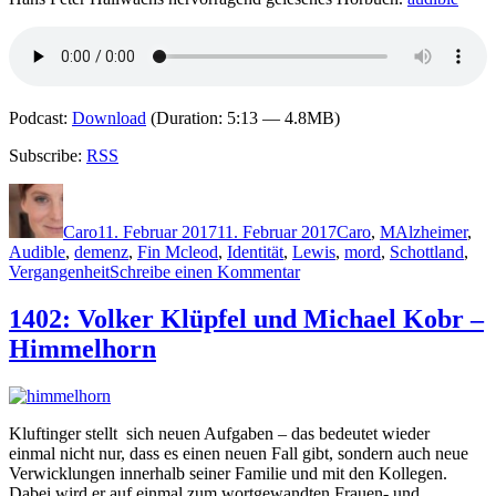
Podcast:
Download
(Duration: 5:13 — 4.8MB)
Subscribe:
RSS
Autor
Veröffentlicht
Kategorien
Schlagwörter
am
Caro
11. Februar 2017
11. Februar 2017
Caro
,
M
Alzheimer
,
Audible
,
demenz
,
Fin Mcleod
,
Identität
,
Lewis
,
mord
,
Schottland
,
zu
Vergangenheit
Schreibe einen Kommentar
1411:
Peter
1402: Volker Klüpfel und Michael Kobr –
May
Himmelhorn
–
Beim
Leben
deines
Bruders
Kluftinger stellt sich neuen Aufgaben – das bedeutet wieder
einmal nicht nur, dass es einen neuen Fall gibt, sondern auch neue
Verwicklungen innerhalb seiner Familie und mit den Kollegen.
Dabei wird er auf einmal zum wortgewandten Frauen- und