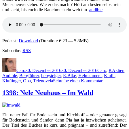
Menschenversteher. Wie er das macht? Hört am besten selbst rein
und lacht, bis euch die Bauchmuskeln weh tun.
audible
Podcast:
Download
(Duration: 6:23 — 5.8MB)
Subscribe:
RSS
Autor
Veröffentlicht
Kategorien
Schlagwö
am
Caro
30. Dezember 2016
30. Dezember 2016
Caro
,
K
Aktien
,
Audible
,
Bergführer
,
bergsteiger
,
E-Bike
,
Helmkamera
,
Klufti
,
zu
Kluftinger
,
Opa
,
Telenovela
Schreibe einen Kommentar
1402:
Volker
1398: Nele Neuhaus – Im Wald
Klüpfel
und
Michael
Kobr
Ein neuer Fall für Bodenstein und Kirchhoff – oder genauer gesagt
–
für Bodenstein und Sander, denn Pia hat ja inzwischen geheiratet.
Himmelhorn
Der Titel des Buches ist kurz und prägnant – und zutreffend: Der