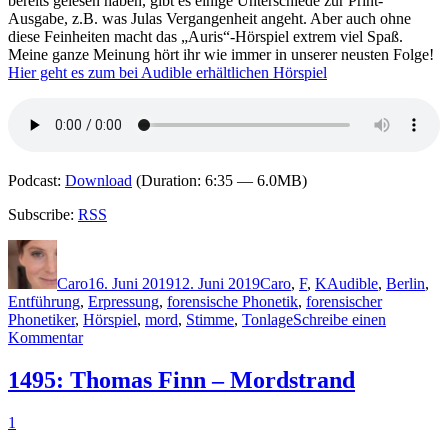
bereits gelesen haben, gibt es einige Unterschiede zur Print-
Ausgabe, z.B. was Julas Vergangenheit angeht. Aber auch ohne
diese Feinheiten macht das „Auris“-Hörspiel extrem viel Spaß.
Meine ganze Meinung hört ihr wie immer in unserer neusten Folge!
Hier geht es zum bei Audible erhältlichen Hörspiel
Podcast:
Download
(Duration: 6:35 — 6.0MB)
Subscribe:
RSS
Autor
Veröffentlicht
Kategorien
Schlagwörter
am
Caro
16. Juni 2019
12. Juni 2019
Caro
,
F
,
K
Audible
,
Berlin
,
Entführung
,
Erpressung
,
forensische Phonetik
,
forensischer
Phonetiker
,
Hörspiel
,
mord
,
Stimme
,
Tonlage
Schreibe einen
zu
Kommentar
1795:
Sebastian
1495: Thomas Finn – Mordstrand
Fitzek
u.a.
1
–
Auris