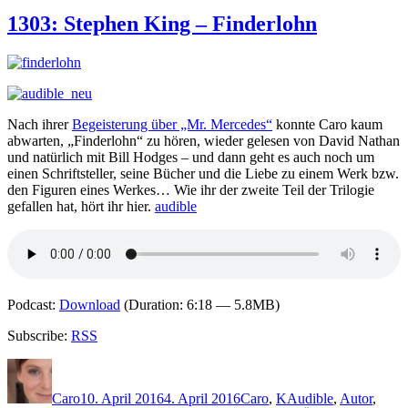
1318:
Carla
1303: Stephen King – Finderlohn
Buckley
–
Mondscheinjunge
Nach ihrer
Begeisterung über „Mr. Mercedes“
konnte Caro kaum
abwarten, „Finderlohn“ zu hören, wieder gelesen von David Nathan
und natürlich mit Bill Hodges – und dann geht es auch noch um
einen Schriftsteller, seine Bücher und die Liebe zu einem Werk bzw.
den Figuren eines Werkes… Wie ihr der zweite Teil der Trilogie
gefallen hat, hört ihr hier.
audible
Podcast:
Download
(Duration: 6:18 — 5.8MB)
Subscribe:
RSS
Autor
Veröffentlicht
Kategorien
Schlagwörter
am
Caro
10. April 2016
4. April 2016
Caro
,
K
Audible
,
Autor
,