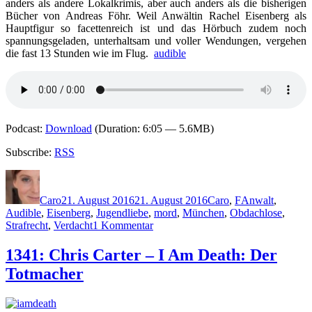
anders als andere Lokalkrimis, aber auch anders als die bisherigen
Bücher von Andreas Föhr. Weil Anwältin Rachel Eisenberg als
Hauptfigur so facettenreich ist und das Hörbuch zudem noch
spannungsgeladen, unterhaltsam und voller Wendungen, vergehen
die fast 13 Stunden wie im Flug.
audible
Podcast:
Download
(Duration: 6:05 — 5.6MB)
Subscribe:
RSS
Autor
Veröffentlicht
Kategorien
Schlagwörter
am
Caro
21. August 2016
21. August 2016
Caro
,
F
Anwalt
,
Audible
,
Eisenberg
,
Jugendliebe
,
mord
,
München
,
Obdachlose
,
zu
Strafrecht
,
Verdacht
1 Kommentar
1351:
Andreas
1341: Chris Carter – I Am Death: Der
Föhr
Totmacher
–
Eisenberg