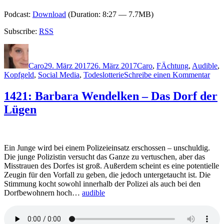
Podcast:
Download
(Duration: 8:27 — 7.7MB)
Subscribe:
RSS
Autor
Veröffentlicht
Kategorien
Schlagwörter
am
Caro
29. März 2017
26. März 2017
Caro
,
F
Ächtung
,
Audible
,
zu
Kopfgeld
,
Social Media
,
Todeslotterie
Schreibe einen Kommentar
1424
Seba
1421: Barbara Wendelken – Das Dorf der
Fitz
Lügen
–
Ach
Ein Junge wird bei einem Polizeieinsatz erschossen – unschuldig.
Die junge Polizistin versucht das Ganze zu vertuschen, aber das
Misstrauen des Dorfes ist groß. Außerdem scheint es eine potentielle
Zeugin für den Vorfall zu geben, die jedoch untergetaucht ist. Die
Stimmung kocht sowohl innerhalb der Polizei als auch bei den
Dorfbewohnern hoch…
audible