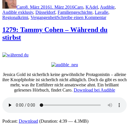
am
Caro
8. März 2016
1. März 2016
Caro
,
K
Adel
,
Audible
,
Audible exklusiv
,
Düsseldorf
,
Familiengeschichte
,
Lavalle
,
zu
Regionalkrimi
,
Vergangenheit
Schreibe einen Kommentar
1290:
Stefanie
1279: Tammy Cohen – Während du
Koch
stirbst
–
Im
Haus
des
Hutmachers
Jessica Gold ist sicherlich keine gewöhnliche Protagonistin – alleine
ihre Knopfphobie ist sicherlich nicht alltäglich. Doch da gibt es noch
mehr, was ihr Entführer nicht ansatzweise ahnt. Ein brilliant
gelesenes Hörbuch, findet Caro.
Download bei Audible
Podcast:
Download
(Duration: 4:39 — 4.3MB)