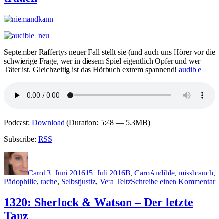
I
Am
Death:
Der
Totmacher
September Raffertys neuer Fall stellt sie (und auch uns Hörer vor die
schwierige Frage, wer in diesem Spiel eigentlich Opfer und wer
Täter ist. Gleichzeitig ist das Hörbuch extrem spannend!
audible
Podcast:
Download
(Duration: 5:48 — 5.3MB)
Subscribe:
RSS
Autor
Veröffentlicht
Kategorien
Schlagwörter
am
Caro
13. Juni 2016
15. Juli 2016
B
,
Caro
Audible
,
missbrauch
,
z
Pädophilie
,
rache
,
Selbstjustiz
,
Vera Teltz
Schreibe einen Kommentar
1
N
1320: Sherlock & Watson – Der letzte
B
Tanz
–