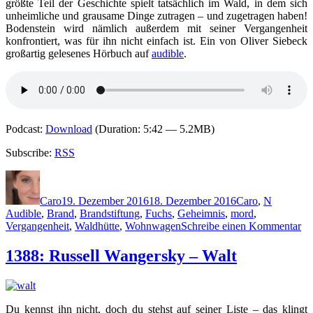
größte Teil der Geschichte spielt tatsächlich im Wald, in dem sich
unheimliche und grausame Dinge zutragen – und zugetragen haben!
Bodenstein wird nämlich außerdem mit seiner Vergangenheit
konfrontiert, was für ihn nicht einfach ist. Ein von Oliver Siebeck
großartig gelesenes Hörbuch auf
audible
.
Podcast:
Download
(Duration: 5:42 — 5.2MB)
Subscribe:
RSS
Autor
Veröffentlicht
Kategorien
Schlagwö
am
Caro
19. Dezember 2016
18. Dezember 2016
Caro
,
N
Audible
,
Brand
,
Brandstiftung
,
Fuchs
,
Geheimnis
,
mord
,
zu
Vergangenheit
,
Waldhütte
,
Wohnwagen
Schreibe einen Kommentar
13
Ne
1388: Russell Wangersky – Walt
Ne
–
Im
Wa
Du kennst ihn nicht, doch du stehst auf seiner Liste – das klingt