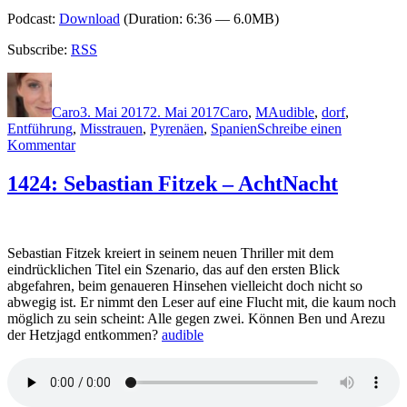
Podcast:
Download
(Duration: 6:36 — 6.0MB)
Subscribe:
RSS
Autor
Veröffentlicht
Kategorien
Schlagwörter
am
Caro
3. Mai 2017
2. Mai 2017
Caro
,
M
Audible
,
dorf
,
Entführung
,
Misstrauen
,
Pyrenäen
,
Spanien
Schreibe einen
zu
Kommentar
1436:
Agustín
1424: Sebastian Fitzek – AchtNacht
Martínez
–
Monteperdido:
Das
Sebastian Fitzek kreiert in seinem neuen Thriller mit dem
Dorf
eindrücklichen Titel ein Szenario, das auf den ersten Blick
der
abgefahren, beim genaueren Hinsehen vielleicht doch nicht so
verschwundenen
abwegig ist. Er nimmt den Leser auf eine Flucht mit, die kaum noch
Mädchen
möglich zu sein scheint: Alle gegen zwei. Können Ben und Arezu
der Hetzjagd entkommen?
audible