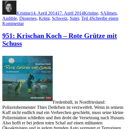
Autor
Veröffentlicht
Kategorien
Schlagwörter
am
Kristine
14. April 2014
17. April 2014
Kristine
,
S
Allmen
,
Audible
,
Diogenes
,
Krimi
,
Schweiz
,
Suter
,
Teil 4
Schreibe einen
zu
Kommentar
1069:
Martin
951: Krischan Koch – Rote Grütze mit
Suter
Schuss
–
Allmen
und
die
verschwundene
María
Fredenbüll, in Nordfriesland:
Polizeiobermeister Thies Detlefsen ist verzweifelt. Wenn in seinem
Kaff nicht endlich mal ein Verbrechen geschieht, muss seine kleine
Polizeistation schließen und ihm droht die Versetzung nach Husum.
Also hofft er bei jedem toten Schaf auf einen militanten
Ökoaktivisten und in jedem fremden Auto vermutet er Terroristen.