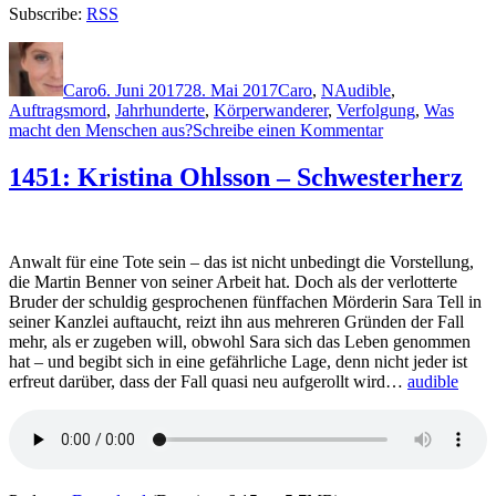
Subscribe:
RSS
Autor
Veröffentlicht
Kategorien
Schlagwörter
am
Caro
6. Juni 2017
28. Mai 2017
Caro
,
N
Audible
,
Auftragsmord
,
Jahrhunderte
,
Körperwanderer
,
Verfolgung
,
Was
zu
macht den Menschen aus?
Schreibe einen Kommentar
1453:
Claire
1451: Kristina Ohlsson – Schwesterherz
North
–
Touch.
Dein
Anwalt für eine Tote sein – das ist nicht unbedingt die Vorstellung,
Leben
die Martin Benner von seiner Arbeit hat. Doch als der verlotterte
gehört
Bruder der schuldig gesprochenen fünffachen Mörderin Sara Tell in
mir
seiner Kanzlei auftaucht, reizt ihn aus mehreren Gründen der Fall
mehr, als er zugeben will, obwohl Sara sich das Leben genommen
hat – und begibt sich in eine gefährliche Lage, denn nicht jeder ist
erfreut darüber, dass der Fall quasi neu aufgerollt wird…
audible