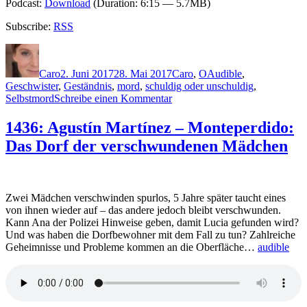
Podcast:
Download
(Duration: 6:15 — 5.7MB)
Subscribe:
RSS
Autor
Veröffentlicht
Kategorien
Schlagwörter
am
Caro
2. Juni 2017
28. Mai 2017
Caro
,
O
Audible
,
Geschwister
,
Geständnis
,
mord
,
schuldig oder unschuldig
,
zu
Selbstmord
Schreibe einen Kommentar
1451:
Kristina
1436: Agustín Martínez – Monteperdido:
Ohlsson
Das Dorf der verschwundenen Mädchen
–
Schwesterherz
Zwei Mädchen verschwinden spurlos, 5 Jahre später taucht eines
von ihnen wieder auf – das andere jedoch bleibt verschwunden.
Kann Ana der Polizei Hinweise geben, damit Lucia gefunden wird?
Und was haben die Dorfbewohner mit dem Fall zu tun? Zahlreiche
Geheimnisse und Probleme kommen an die Oberfläche…
audible