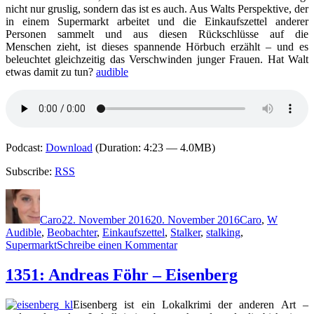
nicht nur gruslig, sondern das ist es auch. Aus Walts Perspektive, der
in einem Supermarkt arbeitet und die Einkaufszettel anderer
Personen sammelt und aus diesen Rückschlüsse auf die
Menschen zieht, ist dieses spannende Hörbuch erzählt – und es
beleuchtet gleichzeitig das Verschwinden junger Frauen. Hat Walt
etwas damit zu tun?
audible
Podcast:
Download
(Duration: 4:23 — 4.0MB)
Subscribe:
RSS
Autor
Veröffentlicht
Kategorien
Schlagw
am
Caro
22. November 2016
20. November 2016
Caro
,
W
Audible
,
Beobachter
,
Einkaufszettel
,
Stalker
,
stalking
,
zu
Supermarkt
Schreibe einen Kommentar
1388:
Russell
1351: Andreas Föhr – Eisenberg
Wangersky
–
Eisenberg ist ein Lokalkrimi der anderen Art –
Walt