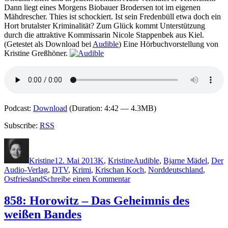
Dann liegt eines Morgens Biobauer Brodersen tot im eigenen
Mähdrescher. Thies ist schockiert. Ist sein Fredenbüll etwa doch ein
Hort brutalster Kriminalität? Zum Glück kommt Unterstützung
durch die attraktive Kommissarin Nicole Stappenbek aus Kiel.
(Getestet als Download bei
Audible
) Eine Hörbuchvorstellung von
Kristine Greßhöner.
Podcast:
Download
(Duration: 4:42 — 4.3MB)
Subscribe:
RSS
Autor
Veröffentlicht
Kategorien
Schlagwörter
am
Kristine
12. Mai 2013
K
,
Kristine
Audible
,
Bjarne Mädel
,
Der
Audio-Verlag
,
DTV
,
Krimi
,
Krischan Koch
,
Norddeutschland
,
zu
Ostfriesland
Schreibe einen Kommentar
951:
Krischan
858: Horowitz – Das Geheimnis des
Koch
weißen Bandes
–
Rote