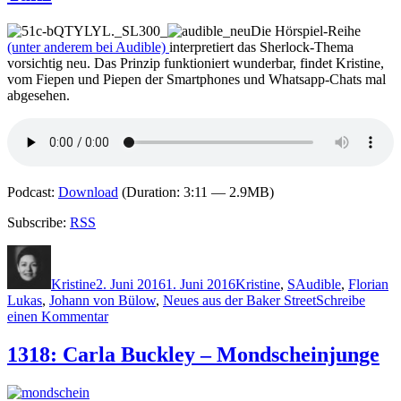
N
k
Die Hörspiel-Reihe
d
(unter anderem bei Audible)
interpretiert das Sherlock-Thema
t
vorsichtig neu. Das Prinzip funktioniert wunderbar, findet Kristine,
vom Fiepen und Piepen der Smartphones und Whatsapp-Chats mal
abgesehen.
Podcast:
Download
(Duration: 3:11 — 2.9MB)
Subscribe:
RSS
Autor
Veröffentlicht
Kategorien
Schlagwörter
am
Kristine
2. Juni 2016
1. Juni 2016
Kristine
,
S
Audible
,
Florian
Lukas
,
Johann von Bülow
,
Neues aus der Baker Street
Schreibe
zu
einen Kommentar
1320:
Sherlock
1318: Carla Buckley – Mondscheinjunge
&
Watson
–