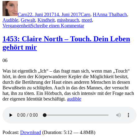
Autor
Veröffentlicht
Kategorien
Schlagwörter
am
Caro
22. Juni 2017
14. Juni 2017
Caro
,
H
Anna Thalbach
,
Audible
,
Gewalt
,
Kindheit
,
missbrauch
,
mord
,
zu
Vergangenheit
Schreibe einen Kommentar
1461:
Marina
1453: Claire North – Touch. Dein Leben
Heib
gehört mir
–
Drei
Meter
06
unter
Null
Was ist eigentlich „Ich“ – das fragt man sich, wenn man „Touch“
hört, in dem der Körperwanderer Kepler die Möglichkeit besitzt,
durch die Berührung der Haut eines anderen Menschen in dessen
Bewußtsein zu schlüpfen. Auch in das des Mannes, der versucht
hat, ihn zu töten. Ein Hörbuch, das sich intensiv mit der Frage nach
der eigenen Identität beschäftigt.
audible
Podcast:
Download
(Duration: 5:12 — 4.8MB)