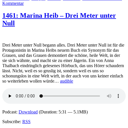
zu
Kommentar
1481:
Markus
1461: Marina Heib – Drei Meter unter
Heitz
Null
–
Da
die
Menschen
böse
Drei Meter unter Null begann alles. Drei Meter unter Null ist für die
sind
Protagonistin in Marina Heibs neuem Buch ein Synonym für das
Grauen, und das Grauen demontiert die schöne, heile Welt, in der
sie sich wähnte, und macht sie zu einer Jägerin. Ein von Anna
Thalbach eindringlich gelesenes Hörbuch, das uns Hörer schaudern
lässt. Nicht, weil es so gruslig ist, sondern weil es uns so
schonungslos in eine Welt wirft, in der auch von uns keiner einfach
so weiterleben wollen würde…
audible
Podcast:
Download
(Duration: 5:31 — 5.1MB)
Subscribe:
RSS