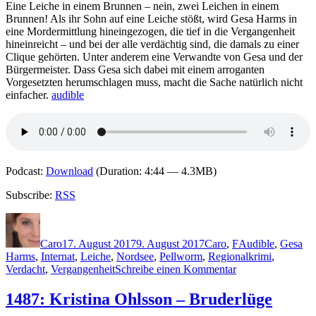
Eine Leiche in einem Brunnen – nein, zwei Leichen in einem
(Hörspiel)
Brunnen! Als ihr Sohn auf eine Leiche stößt, wird Gesa Harms in
eine Mordermittlung hineingezogen, die tief in die Vergangenheit
hineinreicht – und bei der alle verdächtig sind, die damals zu einer
Clique gehörten. Unter anderem eine Verwandte von Gesa und der
Bürgermeister. Dass Gesa sich dabei mit einem arroganten
Vorgesetzten herumschlagen muss, macht die Sache natürlich nicht
einfacher.
audible
Podcast:
Download
(Duration: 4:44 — 4.3MB)
Subscribe:
RSS
Autor
Veröffentlicht
Kategorien
Schlagwörter
am
Caro
17. August 2017
9. August 2017
Caro
,
F
Audible
,
Gesa
Harms
,
Internat
,
Leiche
,
Nordsee
,
Pellworm
,
Regionalkrimi
,
zu
Verdacht
,
Vergangenheit
Schreibe einen Kommentar
1495:
Thomas
1487: Kristina Ohlsson – Bruderlüge
Finn