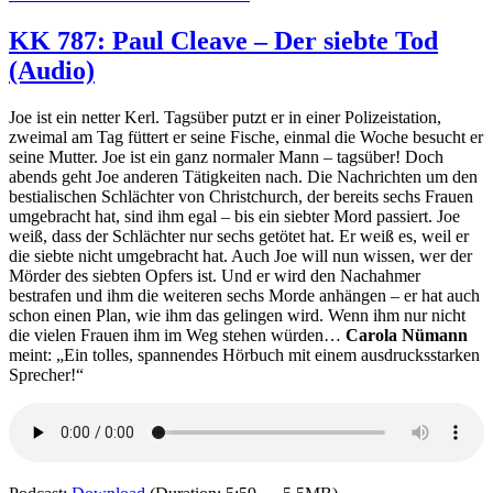
858:
Horowitz
KK 787: Paul Cleave – Der siebte Tod
–
(Audio)
Das
Geheimnis
des
Joe ist ein netter Kerl. Tagsüber putzt er in einer Polizeistation,
weißen
zweimal am Tag füttert er seine Fische, einmal die Woche besucht er
Bandes
seine Mutter. Joe ist ein ganz normaler Mann – tagsüber! Doch
abends geht Joe anderen Tätigkeiten nach. Die Nachrichten um den
bestialischen Schlächter von Christchurch, der bereits sechs Frauen
umgebracht hat, sind ihm egal – bis ein siebter Mord passiert. Joe
weiß, dass der Schlächter nur sechs getötet hat. Er weiß es, weil er
die siebte nicht umgebracht hat. Auch Joe will nun wissen, wer der
Mörder des siebten Opfers ist. Und er wird den Nachahmer
bestrafen und ihm die weiteren sechs Morde anhängen – er hat auch
schon einen Plan, wie ihm das gelingen wird. Wenn ihm nur nicht
die vielen Frauen ihm im Weg stehen würden…
Carola Nümann
meint: „Ein tolles, spannendes Hörbuch mit einem ausdrucksstarken
Sprecher!“