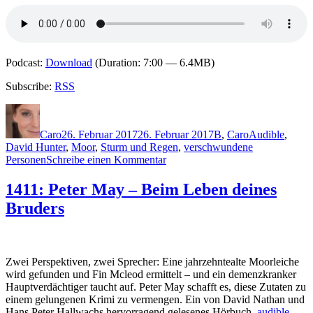
Podcast:
Download
(Duration: 7:00 — 6.4MB)
Subscribe:
RSS
Autor
Veröffentlicht
Kategorien
Schlagwörter
am
Caro
26. Februar 2017
26. Februar 2017
B
,
Caro
Audible
,
David Hunter
,
Moor
,
Sturm und Regen
,
verschwundene
zu
Personen
Schreibe einen Kommentar
1415:
Simon
1411: Peter May – Beim Leben deines
Beckett
Bruders
–
Totenfang
Zwei Perspektiven, zwei Sprecher: Eine jahrzehntealte Moorleiche
wird gefunden und Fin Mcleod ermittelt – und ein demenzkranker
Hauptverdächtiger taucht auf. Peter May schafft es, diese Zutaten zu
einem gelungenen Krimi zu vermengen. Ein von David Nathan und
Hans Peter Hallwachs hervorragend gelesenes Hörbuch.
audible