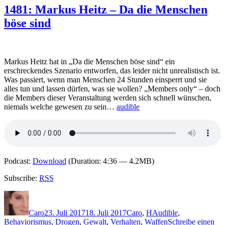
Kristina
1481: Markus Heitz – Da die Menschen
Ohlsson
böse sind
–
Bruderlüge
Markus Heitz hat in „Da die Menschen böse sind“ ein
erschreckendes Szenario entworfen, das leider nicht unrealistisch ist.
Was passiert, wenn man Menschen 24 Stunden einsperrt und sie
alles tun und lassen dürfen, was sie wollen? „Members only“ – doch
die Members dieser Veranstaltung werden sich schnell wünschen,
niemals welche gewesen zu sein…
audible
Podcast:
Download
(Duration: 4:36 — 4.2MB)
Subscribe:
RSS
Autor
Veröffentlicht
Kategorien
Schlagwörter
am
Caro
23. Juli 2017
18. Juli 2017
Caro
,
H
Audible
,
Behaviorismus
,
Drogen
,
Gewalt
,
Verhalten
,
Waffen
Schreibe einen