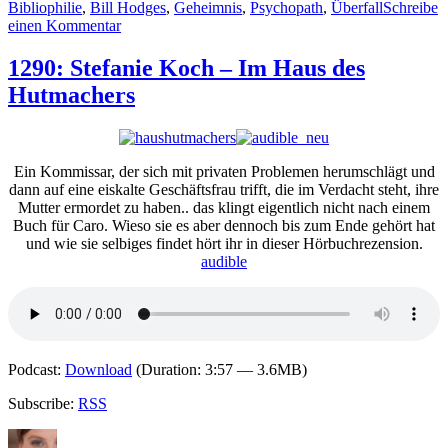
Bibliophilie
,
Bill Hodges
,
Geheimnis
,
Psychopath
,
Überfall
Schreibe
zu
einen Kommentar
1303:
Stephen
1290: Stefanie Koch – Im Haus des
King
Hutmachers
–
Finderlohn
Ein Kommissar, der sich mit privaten Problemen herumschlägt und
dann auf eine eiskalte Geschäftsfrau trifft, die im Verdacht steht, ihre
Mutter ermordet zu haben.. das klingt eigentlich nicht nach einem
Buch für Caro. Wieso sie es aber dennoch bis zum Ende gehört hat
und wie sie selbiges findet hört ihr in dieser Hörbuchrezension.
audible
Podcast:
Download
(Duration: 3:57 — 3.6MB)
Subscribe:
RSS
Autor
Veröffentlicht
Kategorien
Schlagwörter