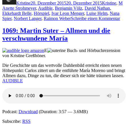
Kristine
20. Dezember 2015
20. Dezember 2015
Kristine
,
M
Anette Strohmeyer
,
Audible
,
Benjamin Völz
,
David Nathan
,
Ekkehardt Belle
,
Hörspiel
,
Ivar Leon Menger
,
Luise Helm
,
Nana
zu
Spier
,
Norbert Langer
,
Raimon Weber
Schreibe einen Kommentar
1258
Ivar
1069: Martin Suter – Allmen und die
Leo
verschwundene María
Men
–
Mon
E
ine Buch- und Hörbuchrezension
198
von Kristine Greßhöner.
Die Geschichte um das wertvolle Dahlienbild erreicht einen neuen
Höhepunkt: Carlos zittert um die entführte María Moreno und bringt
Allmen dazu, Dinge zu tun, die dieser sich nie hätte träumen lassen.
AUDIBLE
Podcast:
Download
(Duration: 3:57 — 3.6MB)
Subscribe:
RSS