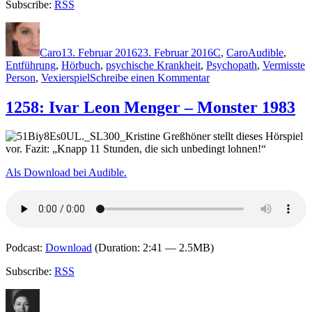
Subscribe:
RSS
Autor
Veröffentlicht
Kategorien
Schlagwörter
am
Caro
13. Februar 2016
23. Februar 2016
C
,
Caro
Audible
,
Entführung
,
Hörbuch
,
psychische Krankheit
,
Psychopath
,
Vermisste
zu
Person
,
Vexierspiel
Schreibe einen Kommentar
1279:
Tammy
1258: Ivar Leon Menger – Monster 1983
Cohen
–
Kristine Greßhöner stellt dieses Hörspiel
Während
vor. Fazit: „Knapp 11 Stunden, die sich unbedingt lohnen!“
du
stirbst
Als Download bei Audible.
Podcast:
Download
(Duration: 2:41 — 2.5MB)
Subscribe:
RSS
Autor
Veröffentlicht
Kategorien
Sc
am