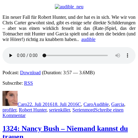
Ein neuer Fall für Robert Hunter, und der hat es in sich. Wie wir von
Chris Carter gewohnt sind, gibt es einige sehr direkte Schilderungen
– aber was einen wirklich fesselt ist das (Rate-)Spiel, das der
Totmacher mit Hunter und Garcia spielt und an dem die beiden (und
wir Hörer!) richtig zu knabbern haben..
audible
Podcast:
Download
(Duration: 3:57 — 3.6MB)
Subscribe:
RSS
Autor
Veröffentlicht
Kategorien
Schlagwörter
am
Caro
22. Juli 2016
18. Juli 2016
C
,
Caro
Audible
,
Garcia
,
profiler
,
Robert Hunter
,
serienkiller
,
Serienmord
Schreibe einen
zu
Kommentar
1341:
Chris
1324: Nancy Bush – Niemand kannst du
Carter
trauen
–