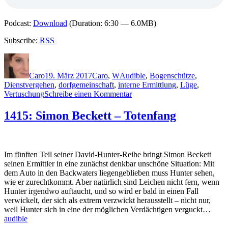
Podcast:
Download
(Duration: 6:30 — 6.0MB)
Subscribe:
RSS
Autor
Veröffentlicht
Kategorien
Schlagwörter
am
Caro
19. März 2017
Caro
,
W
Audible
,
Bogenschütze
,
Dienstvergehen
,
dorfgemeinschaft
,
interne Ermittlung
,
Lüge
,
zu
Vertuschung
Schreibe einen Kommentar
1421:
Barbara
1415: Simon Beckett – Totenfang
Wendelken
–
Das
Dorf
Im fünften Teil seiner David-Hunter-Reihe bringt Simon Beckett
der
seinen Ermittler in eine zunächst denkbar unschöne Situation: Mit
Lügen
dem Auto in den Backwaters liegengeblieben muss Hunter sehen,
wie er zurechtkommt. Aber natürlich sind Leichen nicht fern, wenn
Hunter irgendwo auftaucht, und so wird er bald in einen Fall
verwickelt, der sich als extrem verzwickt herausstellt – nicht nur,
weil Hunter sich in eine der möglichen Verdächtigen verguckt…
audible