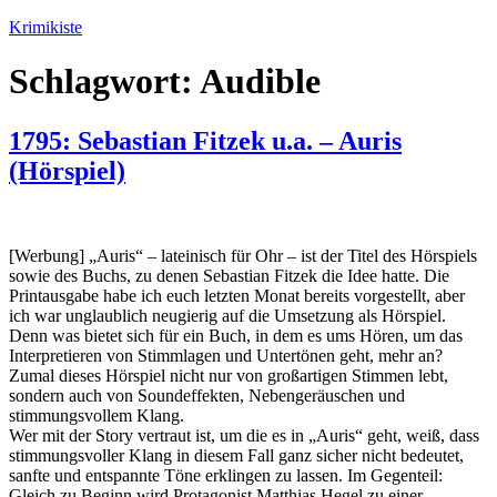
Zum
Krimikiste
Inhalt
springen
Schlagwort:
Audible
1795: Sebastian Fitzek u.a. – Auris
(Hörspiel)
[Werbung] „Auris“ – lateinisch für Ohr – ist der Titel des Hörspiels
sowie des Buchs, zu denen Sebastian Fitzek die Idee hatte. Die
Printausgabe habe ich euch letzten Monat bereits vorgestellt, aber
ich war unglaublich neugierig auf die Umsetzung als Hörspiel.
Denn was bietet sich für ein Buch, in dem es ums Hören, um das
Interpretieren von Stimmlagen und Untertönen geht, mehr an?
Zumal dieses Hörspiel nicht nur von großartigen Stimmen lebt,
sondern auch von Soundeffekten, Nebengeräuschen und
stimmungsvollem Klang.
Wer mit der Story vertraut ist, um die es in „Auris“ geht, weiß, dass
stimmungsvoller Klang in diesem Fall ganz sicher nicht bedeutet,
sanfte und entspannte Töne erklingen zu lassen. Im Gegenteil:
Gleich zu Beginn wird Protagonist Matthias Hegel zu einer