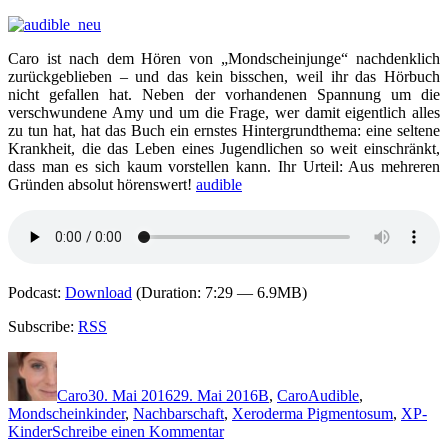
Der
letzte
Tanz
Caro ist nach dem Hören von „Mondscheinjunge“ nachdenklich
zurückgeblieben – und das kein bisschen, weil ihr das Hörbuch
nicht gefallen hat. Neben der vorhandenen Spannung um die
verschwundene Amy und um die Frage, wer damit eigentlich alles
zu tun hat, hat das Buch ein ernstes Hintergrundthema: eine seltene
Krankheit, die das Leben eines Jugendlichen so weit einschränkt,
dass man es sich kaum vorstellen kann. Ihr Urteil: Aus mehreren
Gründen absolut hörenswert!
audible
Podcast:
Download
(Duration: 7:29 — 6.9MB)
Subscribe:
RSS
Autor
Veröffentlicht
Kategorien
Schlagwörter
am
Caro
30. Mai 2016
29. Mai 2016
B
,
Caro
Audible
,
Mondscheinkinder
,
Nachbarschaft
,
Xeroderma Pigmentosum
,
XP-
zu
Kinder
Schreibe einen Kommentar