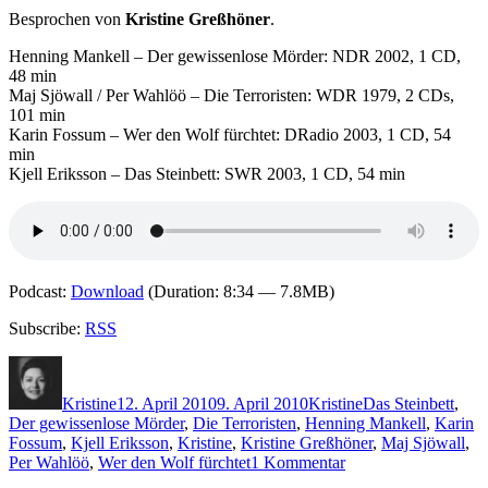
Besprochen von
Kristine Greßhöner
.
Henning Mankell – Der gewissenlose Mörder: NDR 2002, 1 CD,
48 min
Maj Sjöwall / Per Wahlöö – Die Terroristen: WDR 1979, 2 CDs,
101 min
Karin Fossum – Wer den Wolf fürchtet: DRadio 2003, 1 CD, 54
min
Kjell Eriksson – Das Steinbett: SWR 2003, 1 CD, 54 min
Podcast:
Download
(Duration: 8:34 — 7.8MB)
Subscribe:
RSS
Autor
Veröffentlicht
Kategorien
Schlagwörter
am
Kristine
12. April 2010
9. April 2010
Kristine
Das Steinbett
,
Der gewissenlose Mörder
,
Die Terroristen
,
Henning Mankell
,
Karin
Fossum
,
Kjell Eriksson
,
Kristine
,
Kristine Greßhöner
,
Maj Sjöwall
,
zu
Per Wahlöö
,
Wer den Wolf fürchtet
1 Kommentar
KK