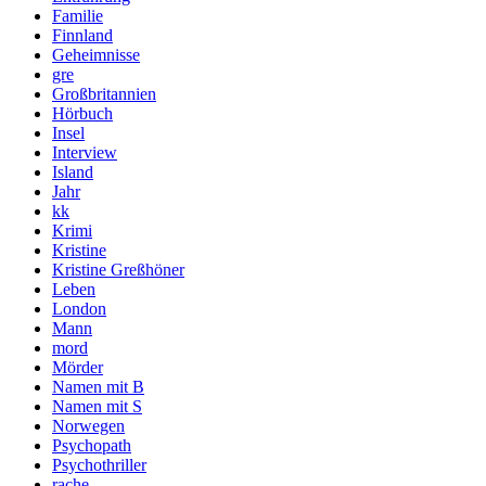
Familie
Finnland
Geheimnisse
gre
Großbritannien
Hörbuch
Insel
Interview
Island
Jahr
kk
Krimi
Kristine
Kristine Greßhöner
Leben
London
Mann
mord
Mörder
Namen mit B
Namen mit S
Norwegen
Psychopath
Psychothriller
rache