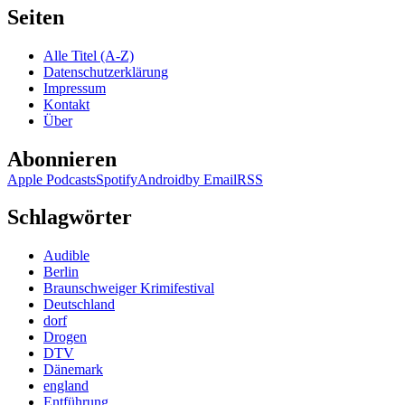
412:
Seiten
Kalt
wie
Alle Titel (A-Z)
der
Datenschutzerklärung
Tod,
Impressum
Skandinavische
Kontakt
Krimihörspiele
Über
(Audio)
Abonnieren
Apple Podcasts
Spotify
Android
by Email
RSS
Schlagwörter
Audible
Berlin
Braunschweiger Krimifestival
Deutschland
dorf
Drogen
DTV
Dänemark
england
Entführung