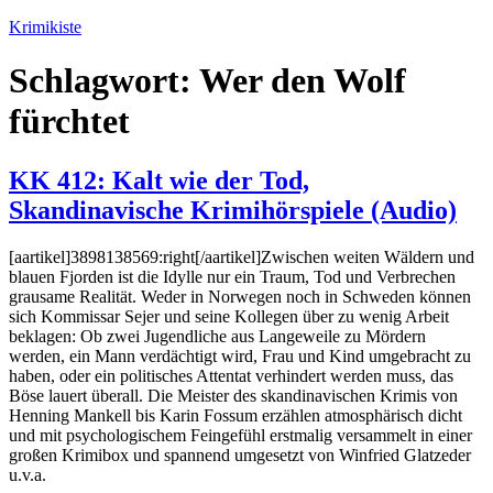
Zum
Krimikiste
Inhalt
springen
Schlagwort:
Wer den Wolf
fürchtet
KK 412: Kalt wie der Tod,
Skandinavische Krimihörspiele (Audio)
[aartikel]3898138569:right[/aartikel]Zwischen weiten Wäldern und
blauen Fjorden ist die Idylle nur ein Traum, Tod und Verbrechen
grausame Realität. Weder in Norwegen noch in Schweden können
sich Kommissar Sejer und seine Kollegen über zu wenig Arbeit
beklagen: Ob zwei Jugendliche aus Langeweile zu Mördern
werden, ein Mann verdächtigt wird, Frau und Kind umgebracht zu
haben, oder ein politisches Attentat verhindert werden muss, das
Böse lauert überall. Die Meister des skandinavischen Krimis von
Henning Mankell bis Karin Fossum erzählen atmosphärisch dicht
und mit psychologischem Feingefühl erstmalig versammelt in einer
großen Krimibox und spannend umgesetzt von Winfried Glatzeder
u.v.a.