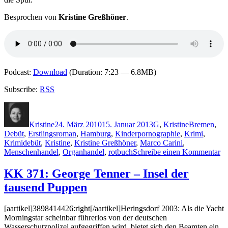
Face
Killer
Besprochen von
Kristine Greßhöner
.
Podcast:
Download
(Duration: 7:23 — 6.8MB)
Subscribe:
RSS
Autor
Veröffentlicht
Kategorien
Schlagwörte
am
Kristine
24. März 2010
15. Januar 2013
G
,
Kristine
Bremen
,
Debüt
,
Erstlingsroman
,
Hamburg
,
Kinderpornographie
,
Krimi
,
Krimidebüt
,
Kristine
,
Kristine Greßhöner
,
Marco Carini
,
zu
Menschenhandel
,
Organhandel
,
rotbuch
Schreibe einen Kommentar
K
39
KK 371: George Tenner – Insel der
M
tausend Puppen
Ca
–
N
[aartikel]3898414426:right[/aartikel]Heringsdorf 2003: Als die Yacht
li
Morningstar scheinbar führerlos von der deutschen
Wasserschutzpolizei aufgegriffen wird, bietet sich den Beamten ein