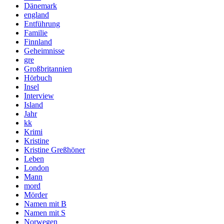
Dänemark
england
Entführung
Familie
Finnland
Geheimnisse
gre
Großbritannien
Hörbuch
Insel
Interview
Island
Jahr
kk
Krimi
Kristine
Kristine Greßhöner
Leben
London
Mann
mord
Mörder
Namen mit B
Namen mit S
Norwegen