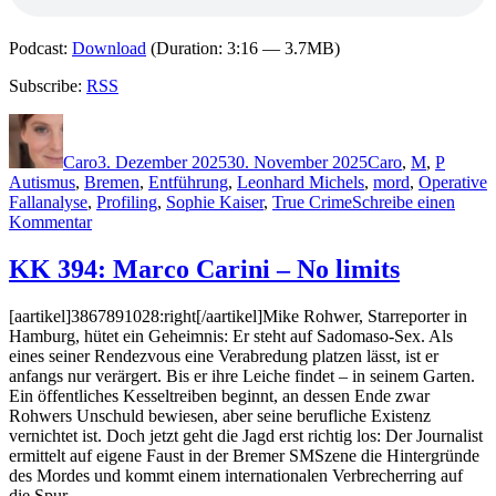
Podcast:
Download
(Duration: 3:16 — 3.7MB)
Subscribe:
RSS
Autor
Veröffentlicht
Kategorien
Schlag
am
Caro
3. Dezember 2025
30. November 2025
Caro
,
M
,
P
Autismus
,
Bremen
,
Entführung
,
Leonhard Michels
,
mord
,
Operative
Fallanalyse
,
Profiling
,
Sophie Kaiser
,
True Crime
Schreibe einen
zu
Kommentar
2436:
Axel
KK 394: Marco Carini – No limits
Petermann
&
[aartikel]3867891028:right[/aartikel]Mike Rohwer, Starreporter in
Petra
Hamburg, hütet ein Geheimnis: Er steht auf Sadomaso-Sex. Als
Mattfeldt
eines seiner Rendezvous eine Verabredung platzen lässt, ist er
–
anfangs nur verärgert. Bis er ihre Leiche findet – in seinem Garten.
Im
Ein öffentliches Kesseltreiben beginnt, an dessen Ende zwar
Kopf
Rohwers Unschuld bewiesen, aber seine berufliche Existenz
des
vernichtet ist. Doch jetzt geht die Jagd erst richtig los: Der Journalist
Bösen.
ermittelt auf eigene Faust in der Bremer SMSzene die Hintergründe
Der
des Mordes und kommt einem internationalen Verbrecherring auf
Happy
die Spur.