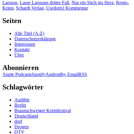
Larsson
,
Lasse Larssons dritter Fall
,
Nur ein Stich ins Herz
,
Regio-
zu
Krimi
,
Schardt Verlag
,
Usedom
1 Kommentar
KK
371:
Seiten
George
Tenner
Alle Titel (A-Z)
–
Datenschutzerklärung
Insel
Impressum
der
Kontakt
tausend
Über
Puppen
Abonnieren
Apple Podcasts
Spotify
Android
by Email
RSS
Schlagwörter
Audible
Berlin
Braunschweiger Krimifestival
Deutschland
dorf
Drogen
DTV