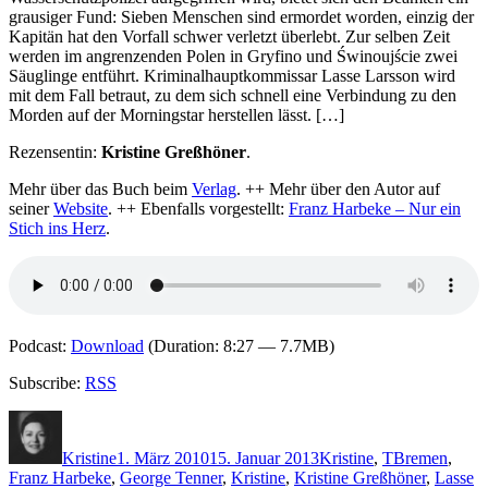
grausiger Fund: Sieben Menschen sind ermordet worden, einzig der
Kapitän hat den Vorfall schwer verletzt überlebt. Zur selben Zeit
werden im angrenzenden Polen in Gryfino und Świnoujście zwei
Säuglinge entführt. Kriminalhauptkommissar Lasse Larsson wird
mit dem Fall betraut, zu dem sich schnell eine Verbindung zu den
Morden auf der Morningstar herstellen lässt. […]
Rezensentin:
Kristine Greßhöner
.
Mehr über das Buch beim
Verlag
. ++ Mehr über den Autor auf
seiner
Website
. ++ Ebenfalls vorgestellt:
Franz Harbeke – Nur ein
Stich ins Herz
.
Podcast:
Download
(Duration: 8:27 — 7.7MB)
Subscribe:
RSS
Autor
Veröffentlicht
Kategorien
Schlagwörter
am
Kristine
1. März 2010
15. Januar 2013
Kristine
,
T
Bremen
,
Franz Harbeke
,
George Tenner
,
Kristine
,
Kristine Greßhöner
,
Lasse