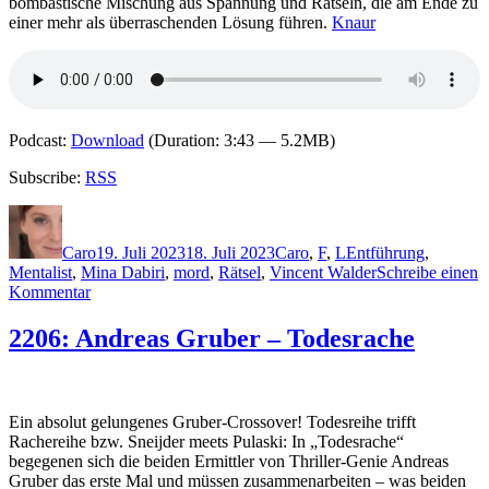
bombastische Mischung aus Spannung und Rätseln, die am Ende zu
einer mehr als überraschenden Lösung führen.
Knaur
Podcast:
Download
(Duration: 3:43 — 5.2MB)
Subscribe:
RSS
Autor
Veröffentlicht
Kategorien
Schlagwörter
am
Caro
19. Juli 2023
18. Juli 2023
Caro
,
F
,
L
Entführung
,
Mentalist
,
Mina Dabiri
,
mord
,
Rätsel
,
Vincent Walder
Schreibe einen
zu
Kommentar
2253:
Camilla
2206: Andreas Gruber – Todesrache
Läckberg
&
Henrik
Fexeus
Ein absolut gelungenes Gruber-Crossover! Todesreihe trifft
–
Rachereihe bzw. Sneijder meets Pulaski: In „Todesrache“
Finsternebel
begegenen sich die beiden Ermittler von Thriller-Genie Andreas
Gruber das erste Mal und müssen zusammenarbeiten – was beiden