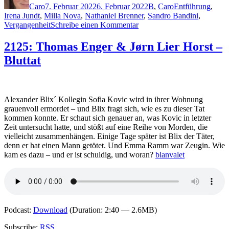
Caro
7. Februar 2022
6. Februar 2022
B
,
Caro
Entführung
,
Irena Jundt
,
Milla Nova
,
Nathaniel Brenner
,
Sandro Bandini
,
zu
Vergangenheit
Schreibe einen Kommentar
2134:
Christine
2125: Thomas Enger & Jørn Lier Horst –
Brand
Bluttat
–
Der
Bruder
Alexander Blix´ Kollegin Sofia Kovic wird in ihrer Wohnung
grauenvoll ermordet – und Blix fragt sich, wie es zu dieser Tat
kommen konnte. Er schaut sich genauer an, was Kovic in letzter
Zeit untersucht hatte, und stößt auf eine Reihe von Morden, die
vielleicht zusammenhängen. Einige Tage später ist Blix der Täter,
denn er hat einen Mann getötet. Und Emma Ramm war Zeugin. Wie
kam es dazu – und er ist schuldig, und woran?
blanvalet
Podcast:
Download
(Duration: 2:40 — 2.6MB)
Subscribe:
RSS