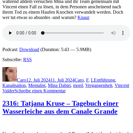
während alldem versuchen Mina und ihr Team gemeinsam mit
Vincent einen Fall zu lösen, in dem Personen anscheinend nach
ihrem Tod zu einem Haufen Knochen verwandelt werden. Doch
wer tut etwas so absurdes -und warum?
Knaur
Podcast:
Download
(Duration: 5:43 — 5.9MB)
Subscribe:
RSS
Autor
Veröffentlicht
Kategorien
Schlagwörter
am
Caro
12. Juli 2024
11. Juli 2024
Caro
,
F
,
L
Entführung
,
Kanalisation
,
Mentalist
,
Mina Dabiri
,
mord
,
Vergangenheit
,
Vincent
zu
Valder
Schreibe einen Kommentar
2337:
Camilla
2316: Tatjana Kruse – Tagebuch einer
Läckberg
Wasserleiche aus dem Canale Grande
&
Henrik
Fexeus
–