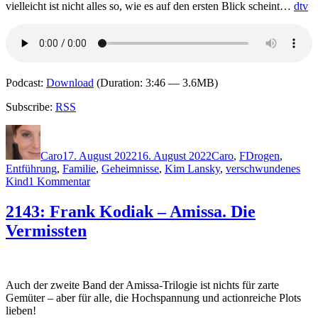
vielleicht ist nicht alles so, wie es auf den ersten Blick scheint…
dtv
zu.
Podcast:
Download
(Duration: 3:46 — 3.6MB)
Subscribe:
RSS
Autor
Veröffentlicht
Kategorien
Schlagwörter
am
Caro
17. August 2022
16. August 2022
Caro
,
F
Drogen
,
Entführung
,
Familie
,
Geheimnisse
,
Kim Lansky
,
verschwundenes
zu
Kind
1 Kommentar
2168:
Henri
2143: Frank Kodiak – Amissa. Die
Faber
Vermissten
–
Kaltherz
Auch der zweite Band der Amissa-Trilogie ist nichts für zarte
Gemüter – aber für alle, die Hochspannung und actionreiche Plots
lieben!