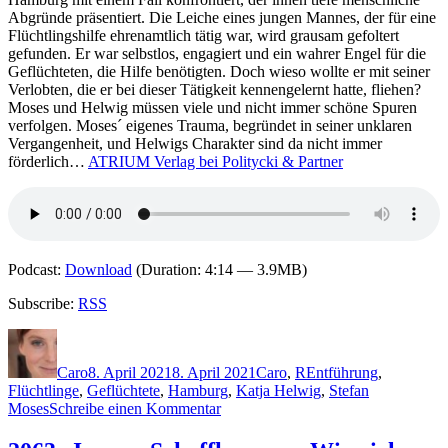
Abgründe präsentiert. Die Leiche eines jungen Mannes, der für eine
Flüchtlingshilfe ehrenamtlich tätig war, wird grausam gefoltert
gefunden. Er war selbstlos, engagiert und ein wahrer Engel für die
Geflüchteten, die Hilfe benötigten. Doch wieso wollte er mit seiner
Verlobten, die er bei dieser Tätigkeit kennengelernt hatte, fliehen?
Moses und Helwig müssen viele und nicht immer schöne Spuren
verfolgen. Moses´ eigenes Trauma, begründet in seiner unklaren
Vergangenheit, und Helwigs Charakter sind da nicht immer
förderlich…
ATRIUM Verlag bei Politycki & Partner
Podcast:
Download
(Duration: 4:14 — 3.9MB)
Subscribe:
RSS
Autor
Veröffentlicht
Kategorien
Schlagwörter
am
Caro
8. April 2021
8. April 2021
Caro
,
R
Entführung
,
Flüchtlinge
,
Geflüchtete
,
Hamburg
,
Katja Helwig
,
Stefan
zu
Moses
Schreibe einen Kommentar
2064:
Ortwin