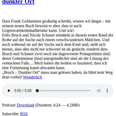
dunkler Ort
–
Todesrache
Dass Frank Goldammer großartig schreibt, wissen wir längst – mit
seinem neuen Buch beweist er aber, dass er auch
Gegenwartskriminalliteratur kann. Und wie!
Felix Bruch und Nicole Schauer ermitteln in diesem ersten Band der
Reihe auf der Suche nach einem verschwundenen Mädchen. Und
noch während sie auf der Suche nach dem Kind sind, stellt sich
heraus, dass dies nicht nur schwerer ist als gedacht, sondern dass
Bruch und Schauer zwei noch nie dagewesene Protagonisten sind,
deren Geheimnisse (fast) unergründlicher sind als die Lösung des
vertrackten Falls… Mich haben die beiden so fasziniert, dass ich
eine Fortsetzung kaum abwarten kann.
„Bruch – Dunkler Ort“ muss man gelesen haben, da führt kein Weg
dran vorbei!
Wunderlich
Podcast:
Download
(Duration: 4:24 — 4.2MB)
Subscribe:
RSS