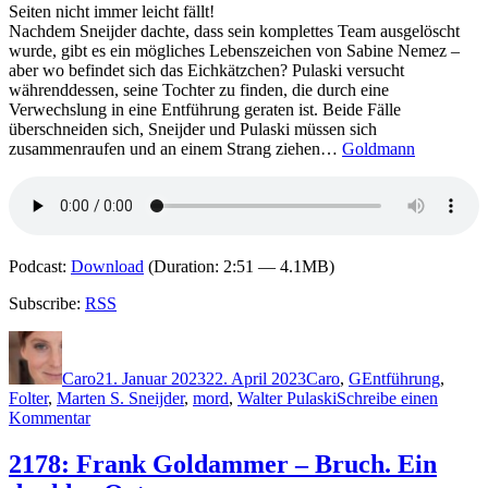
Seiten nicht immer leicht fällt!
Nachdem Sneijder dachte, dass sein komplettes Team ausgelöscht
wurde, gibt es ein mögliches Lebenszeichen von Sabine Nemez –
aber wo befindet sich das Eichkätzchen? Pulaski versucht
währenddessen, seine Tochter zu finden, die durch eine
Verwechslung in eine Entführung geraten ist. Beide Fälle
überschneiden sich, Sneijder und Pulaski müssen sich
zusammenraufen und an einem Strang ziehen…
Goldmann
Podcast:
Download
(Duration: 2:51 — 4.1MB)
Subscribe:
RSS
Autor
Veröffentlicht
Kategorien
Schlagwörter
am
Caro
21. Januar 2023
22. April 2023
Caro
,
G
Entführung
,
Folter
,
Marten S. Sneijder
,
mord
,
Walter Pulaski
Schreibe einen
zu
Kommentar
2206:
Andreas
2178: Frank Goldammer – Bruch. Ein
Gruber