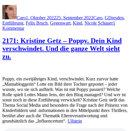
Autor
Veröffentlicht
Kategorien
Schlagwörte
am
Caro
1. Oktober 2022
25. September 2022
Caro
,
G
Dresden
,
Entführung
,
Felix Bruch
,
Gegenwart
,
Kind
,
Nicole Schauer
1
zu
Kommentar
2178:
Frank
2171: Kristine Getz – Poppy. Dein Kind
Goldammer
verschwindet. Und die ganze Welt sieht
–
Bruch.
zu.
Ein
dunkler
Ort
Poppy, ein zweijähriges Kind, verschwindet. Kurz zurvor hatte
„Mamabloggerin“ Lotte ein Bild ihrer Tochter gepostet – jeder
wusste, wo sie sich aufhielt. Was ist mit Poppy passiert? Welche
Rolle spielt Lottes Mann Jens, der den Blog managed? Und wer ist
sonst noch in diese Entführung verwickelt? Kristine Getz stellt das
Thema Social Media und besonders die Frage nach der Präsenz von
Kinderbildern und -informationen in den Mittelpunkt ihres Thrillers,
berührt aber auch die Thematik Elternverantwortung und
grundsätzlich das „Influencertum“.
Ullstein