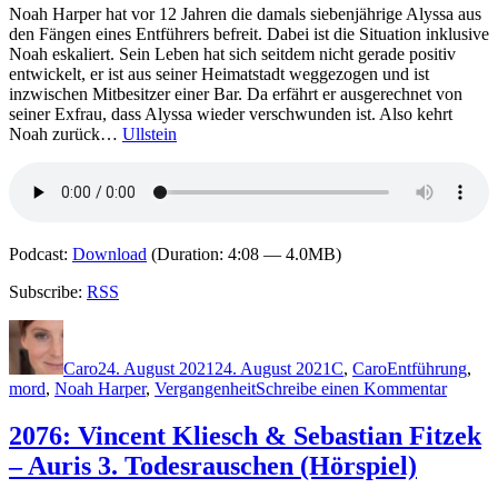
teilen?
Noah Harper hat vor 12 Jahren die damals siebenjährige Alyssa aus
den Fängen eines Entführers befreit. Dabei ist die Situation inklusive
Noah eskaliert. Sein Leben hat sich seitdem nicht gerade positiv
entwickelt, er ist aus seiner Heimatstadt weggezogen und ist
inzwischen Mitbesitzer einer Bar. Da erfährt er ausgerechnet von
seiner Exfrau, dass Alyssa wieder verschwunden ist. Also kehrt
Noah zurück…
Ullstein
Podcast:
Download
(Duration: 4:08 — 4.0MB)
Subscribe:
RSS
Autor
Veröffentlicht
Kategorien
Schlagwörter
am
Caro
24. August 2021
24. August 2021
C
,
Caro
Entführung
,
zu
mord
,
Noah Harper
,
Vergangenheit
Schreibe einen Kommentar
2101:
Paul
2076: Vincent Kliesch & Sebastian Fitzek
Cleave
– Auris 3. Todesrauschen (Hörspiel)
–
Blutbri