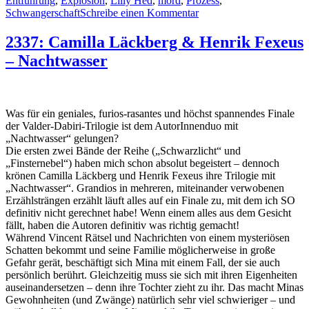
Entführung
,
Explosion
,
Lilly Hed
,
mord
,
Prozess
,
zu
Schwangerschaft
Schreibe einen Kommentar
2360:
Pernilla
2337: Camilla Läckberg & Henrik Fexeus
Ericson
– Nachtwasser
–
In
der
Erde
Was für ein geniales, furios-rasantes und höchst spannendes Finale
der Valder-Dabiri-Trilogie ist dem AutorInnenduo mit
„Nachtwasser“ gelungen?
Die ersten zwei Bände der Reihe („Schwarzlicht“ und
„Finsternebel“) haben mich schon absolut begeistert – dennoch
krönen Camilla Läckberg und Henrik Fexeus ihre Trilogie mit
„Nachtwasser“. Grandios in mehreren, miteinander verwobenen
Erzählsträngen erzählt läuft alles auf ein Finale zu, mit dem ich SO
definitiv nicht gerechnet habe! Wenn einem alles aus dem Gesicht
fällt, haben die Autoren definitiv was richtig gemacht!
Während Vincent Rätsel und Nachrichten von einem mysteriösen
Schatten bekommt und seine Familie möglicherweise in große
Gefahr gerät, beschäftigt sich Mina mit einem Fall, der sie auch
persönlich berührt. Gleichzeitig muss sie sich mit ihren Eigenheiten
auseinandersetzen – denn ihre Tochter zieht zu ihr. Das macht Minas
Gewohnheiten (und Zwänge) natürlich sehr viel schwieriger – und