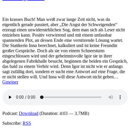
Sebastian
Fitzek
–
Auris
Ein krasses Buch! Man weiß zwar lange Zeit nicht, was da
3.
eigentlich gerade passiert, aber „Die Angst der Schweigenden“
Todesrauschen
erzeugt einen unwiderstehlichen Sog, dem man sich als Leser nicht
(Hörspiel)
entziehen kann. Positiv verwirrend und mit einem unfassbar
spannenden Plot, an dessen Ende eine verstörende Lösung wartet.
Die Statikerin Inna berechnet, kalkuliert und ist keine Freundin
großer Gespräche. Doch als sie von einem Schneesturm
eingeschlossen wird und der geheimnisvolle Igor sie in ihrer
abgelegenen Fabrikhalle besucht, beginnen die beiden ein Gespräch,
das bald zu einem Verhör wird. Denn Igor ist nicht wie er anfangs
sagt zufällig dort, sondern er sucht eine Antwort auf eine Frage, die
er nicht stellen will. Und Inna will diese Antwort nicht geben…
Gmeiner
Podcast:
Download
(Duration: 4:03 — 3.7MB)
Subscribe:
RSS