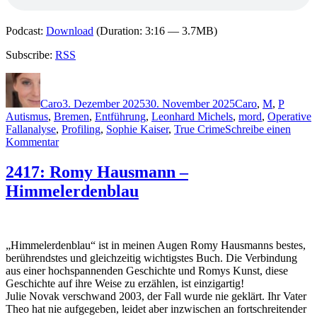
Podcast:
Download
(Duration: 3:16 — 3.7MB)
Subscribe:
RSS
Autor
Veröffentlicht
Kategorien
Schlag
am
Caro
3. Dezember 2025
30. November 2025
Caro
,
M
,
P
Autismus
,
Bremen
,
Entführung
,
Leonhard Michels
,
mord
,
Operative
Fallanalyse
,
Profiling
,
Sophie Kaiser
,
True Crime
Schreibe einen
zu
Kommentar
2436:
Axel
2417: Romy Hausmann –
Petermann
Himmelerdenblau
&
Petra
Mattfeldt
–
Im
„Himmelerdenblau“ ist in meinen Augen Romy Hausmanns bestes,
Kopf
berührendstes und gleichzeitig wichtigstes Buch. Die Verbindung
des
aus einer hochspannenden Geschichte und Romys Kunst, diese
Bösen.
Geschichte auf ihre Weise zu erzählen, ist einzigartig!
Der
Julie Novak verschwand 2003, der Fall wurde nie geklärt. Ihr Vater
Happy
Theo hat nie aufgegeben, leidet aber inzwischen an fortschreitender