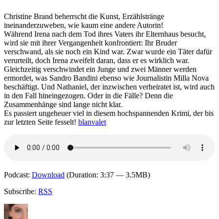
Amissa.
Die
Christine Brand beherrscht die Kunst, Erzählstränge
Vermissten
ineinanderzuweben, wie kaum eine andere Autorin!
Während Irena nach dem Tod ihres Vaters ihr Elternhaus besucht,
wird sie mit ihrer Vergangenheit konfrontiert: Ihr Bruder
verschwand, als sie noch ein Kind war. Zwar wurde ein Täter dafür
verurteilt, doch Irena zweifelt daran, dass er es wirklich war.
Gleichzeitig verschwindet ein Junge und zwei Männer werden
ermordet, was Sandro Bandini ebenso wie Journalistin Milla Nova
beschäftigt. Und Nathaniel, der inzwischen verheiratet ist, wird auch
in den Fall hineingezogen. Oder in die Fälle? Denn die
Zusammenhänge sind lange nicht klar.
Es passiert ungeheuer viel in diesem hochspannenden Krimi, der bis
zur letzten Seite fesselt!
blanvalet
Podcast:
Download
(Duration: 3:37 — 3.5MB)
Subscribe:
RSS
Autor
Veröffentlicht
Kategorien
Schlagwörter
am