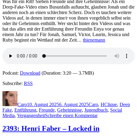
Was für ein Ritt! Sieben Freunde und ihre Geheimnisse: Als ein
Deep-Fake-Video eines Busunfalls auftaucht, glauben Jonah und die
anderen noch an einen schlechten Scherz. Doch es tauchen weitere
Videos auf, in denen immer eine/r von ihnen vorgeblich selbst sein
oder ihr Geheimnis enthüllt. Wer steckt hinter den Videos und was
hat das alles mit der Entführung ihrer Freundin Enya vor genau
einem Jahr zu tun? Für Jonah, Samuel, Victor, Laurin, Jessica und
Ruby beginnt ein Wettlauf mit der Zeit…
thienemann
Podcast:
Download
(Duration: 3:20 — 3.7MB)
Subscribe:
RSS
Autor
Veröffentlicht
Kategorien
Schlagwörter
am
Caro
10. August 2025
6. August 2025
Caro
,
H
Clique
,
Deep
Fake
,
Entführung
,
Freunde
,
Geheimnisse
,
Jugendbuch
,
Social
zu
Media
,
Vergangenheit
Schreibe einen Kommentar
2414:
Colin
2393: Henri Faber – Locked in
Hadler