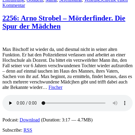
zu
Kommentar
2316:
Tatjana
2256: Arno Strobel – Mörderfinder. Die
Kruse
Spur der Mädchen
–
Tagebuch
einer
Wasserleiche
aus
Max Bischoff ist wieder da, und diesmal nicht in seiner alten
dem
Funktion. Er hat den Polizeidienst verlassen und arbeitet an einer
Canale
Hochschule als Dozent. Da bittet ein verzweifelter Mann ihn, den
Grande
Fall seiner vor 6 Jahren verschwundenen Tochter wieder aufzurollen
– denn auf einmal tauchen im Haus des Mannes, ihres Vaters,
Sachen von ihr auf. Max beginnt, zu ermitteln, findet heraus, dass es
noch mehrere verschwundene Mädcjhen gibt und trifft dabei auch
alte Bekannte wieder…
Fischer
Podcast:
Download
(Duration: 3:17 — 4.7MB)
Subscribe:
RSS