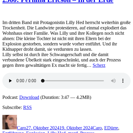
Weinert
–
Eisfeld.
Der
Im dritten Band mit Protagonistin Lilly Hed herrscht weiterhin große
Fall
Trockenheit. Die Landwirte protestieren, auf einmal explodiert das
Katharina
Wohnhaus einer Familie. Was Lilly und ihre Kollegen noch nicht
S.
ahnen: Die kleine Tochter ist nicht mit ihren Eltern bei der
Explosion gestorben, sondern wurde vorher entführt. Und ihr
Kidnapper droht damit, sie verdursten zu lassen.
Lilly selbst ist durch ihre Schwangerschaft und die damit
verbundene Übelkeit stark eingeschränkt, und auch der Prozess
gegen ihren gewalttätigen Ex macht sie fertig…
Scherz
Podcast:
Download
(Duration: 3:47 — 4.2MB)
Subscribe:
RSS
Autor
Veröffentlicht
Kategorien
Schlagwörter
am
Caro
27. Oktober 2024
19. Oktober 2024
Caro
,
E
Dürre
,