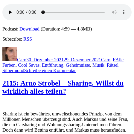
Podcast:
Download
(Duration: 4:59 — 4.8MB)
Subscribe:
RSS
Autor
Veröffentlicht
Kategorien
Schlagwör
am
Caro
30. Dezember 2021
29. Dezember 2021
Caro
,
F
Alle
Farben
,
Cool Savas
,
Entführung
,
Geheimnisse
,
Musik
,
Rätsel
,
zu
Silbermond
Schreibe einen Kommentar
2122:
Sebastian
2115: Arno Strobel – Sharing. Willst du
Fitzek
wirklich alles teilen?
–
Playlist
Sharing ist ein bewährtes, umweltschonendes Prinzip, von dem
Millionen Menschen überzeugt sind. Auch Markus und seine Frau,
die ein Carsharing und Wohnungssharing-Unternehmen führen.
Doch dann wird Bettina entführt, und Markus muss herausfinden,