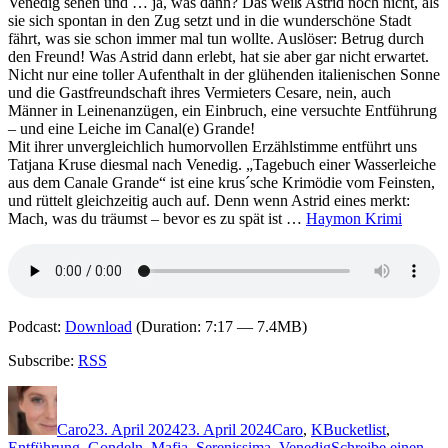
Nachtwasser
Venedig sehen und … ja, was dann? Das weiß Astrid noch nicht, als
sie sich spontan in den Zug setzt und in die wunderschöne Stadt
fährt, was sie schon immer mal tun wollte. Auslöser: Betrug durch
den Freund! Was Astrid dann erlebt, hat sie aber gar nicht erwartet.
Nicht nur eine toller Aufenthalt in der glühenden italienischen Sonne
und die Gastfreundschaft ihres Vermieters Cesare, nein, auch
Männer in Leinenanzügen, ein Einbruch, eine versuchte Entführung
– und eine Leiche im Canal(e) Grande!
Mit ihrer unvergleichlich humorvollen Erzählstimme entführt uns
Tatjana Kruse diesmal nach Venedig. „Tagebuch einer Wasserleiche
aus dem Canale Grande“ ist eine krus´sche Krimödie vom Feinsten,
und rüttelt gleichzeitig auch auf. Denn wenn Astrid eines merkt:
Mach, was du träumst – bevor es zu spät ist …
Haymon Krimi
Podcast:
Download
(Duration: 7:17 — 7.4MB)
Subscribe:
RSS
Autor
Veröffentlicht
Kategorien
Schlagwörter
am
Caro
23. April 2024
23. April 2024
Caro
,
K
Bucketlist
,
Entführung
,
Gondeln
,
Mafia
,
Serenissima
,
Venedig
Schreibe einen