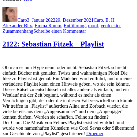
Autor
Veröffentlicht
Kategorien
Schlagwört
am
Caro
3. Januar 2022
29. Dezember 2021
Caro
,
E
,
H
Alexander Blix
,
Emma Ramm
,
Entführung
,
mord
,
verdeckter
zu
Zusammenhang
Schreibe einen Kommentar
2125:
Thomas
2122: Sebastian Fitzek – Playlist
Enger
&
Jørn
Lier
Ob man es nun Hype nennt oder nicht: Sebastian Fitzek schreibt
Horst
einfach Bücher mit genialen Twists und wahnsinnigen Plots! Die
–
Idee zu Playlist ist genial: Ein Mädchen wird entführt, und nur eine
Bluttat
veränderte Playlist kann einen Hinweis geben, wo sie sein könnte.
Dieses Rätsel zu entschlüsseln ist alles andere als einfach, und ein
Wettlauf mit der Zeit beginnt, während es mehr als einen
Verdächtigen gibt, der oder die in diesen Fall verwickelt sein könnte.
Wir treffen in „Playlist“ außerdem Alina und Zorbach wieder, die
viele bereits aus dem „Augensammler“ und dem „Augenjäger“
kennen dürften. Werden sie schaffen, Feline zu finden?
Der Clou: Die Musik von Felines Playlist existiert wirklich und
wurde von namenhaften Künstlern wie Cool Savas oder Silbermond
zur Geschichte von „Playlist“ geschrieben!
Droemer