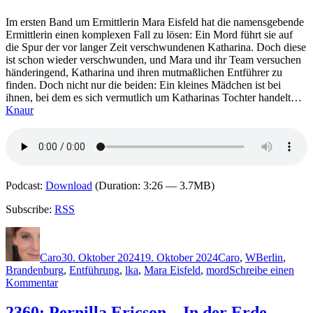
Im ersten Band um Ermittlerin Mara Eisfeld hat die namensgebende
Ermittlerin einen komplexen Fall zu lösen: Ein Mord führt sie auf
die Spur der vor langer Zeit verschwundenen Katharina. Doch diese
ist schon wieder verschwunden, und Mara und ihr Team versuchen
händeringend, Katharina und ihren mutmaßlichen Entführer zu
finden. Doch nicht nur die beiden: Ein kleines Mädchen ist bei
ihnen, bei dem es sich vermutlich um Katharinas Tochter handelt…
Knaur
Podcast:
Download
(Duration: 3:26 — 3.7MB)
Subscribe:
RSS
Autor
Veröffentlicht
Kategorien
Schlagwörte
am
Caro
30. Oktober 2024
19. Oktober 2024
Caro
,
W
Berlin
,
Brandenburg
,
Entführung
,
lka
,
Mara Eisfeld
,
mord
Schreibe einen
zu
Kommentar
2361:
Steffen
2360: Pernilla Ericson – In der Erde