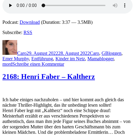
Podcast:
Download
(Duration: 3:37 — 3.5MB)
Subscribe:
RSS
Autor
Veröffentlicht
Kategorien
Schlagwörter
am
Caro
29. August 2022
28. August 2022
Caro
,
G
Bloggen
,
Emer Murphy
,
Entführung
,
Kinder im Netz
,
Mamablogger
,
zu
mord
Schreibe einen Kommentar
2171:
Kristine
2168: Henri Faber – Kaltherz
Getz
–
Poppy.
Dein
Ich habe einiges nachzuholen – und hier kommt auch gleich das
Kind
nächste Thriller-Highlight, das ihr unbedingt lesen solltet!
verschwindet.
Henri Faber legt mit „Kaltherz“ noch eine Schippe drauf:
Und
Meisterhaft erzählt er aus verschiedenen Perspektiven so
die
authentisch, dass man ihm jede Figur seines Buches abnimmt – von
ganze
der sorgenden Mutter über den harten Geschäftsmann bis zum
Welt
kleinen Mädchen. Und die problembeladene Ermittlerin… Doch
sieht