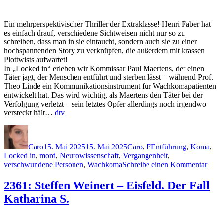
-
Seven
Ways
Ein mehrperspektivischer Thriller der Extraklasse! Henri Faber hat
to
es einfach drauf, verschiedene Sichtweisen nicht nur so zu
Tell
schreiben, dass man in sie eintaucht, sondern auch sie zu einer
a
hochspannenden Story zu verknüpfen, die außerdem mit krassen
Lie
Plottwists aufwartet!
In „Locked in“ erleben wir Kommissar Paul Maertens, der einen
Täter jagt, der Menschen entführt und sterben lässt – während Prof.
Theo Linde ein Kommunikationsinstrument für Wachkomapatienten
entwickelt hat. Das wird wichtig, als Maertens den Täter bei der
Verfolgung verletzt – sein letztes Opfer allerdings noch irgendwo
versteckt hält…
dtv
Autor
Veröffentlicht
Kategorien
Schlagwörter
am
Caro
15. Mai 2025
15. Mai 2025
Caro
,
F
Entführung
,
Koma
,
Locked in
,
mord
,
Neurowissenschaft
,
Vergangenheit
,
zu
verschwundene Personen
,
Wachkoma
Schreibe einen Kommentar
2393
Henr
2361: Steffen Weinert – Eisfeld. Der Fall
Fabe
Katharina S.
–
Loc
in