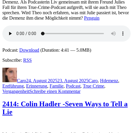
Face
Demenz. Als Podcasterin Liv gemeinsam mit ihrem Freund Julies
Killer
Fall für ihren True-Crime-Podcast aufgreift, will sie auch mit Theo
sprechen. Wird Theo noch erfahren, was mit Julie passiert ist, bevor
die Demenz ihm diese Möglichkeit nimmt?
Penguin
Podcast:
Download
(Duration: 4:41 — 5.0MB)
Subscribe:
RSS
Autor
Veröffentlicht
Kategorien
Schlagwörter
am
Caro
24. August 2025
23. August 2025
Caro
,
H
demenz
,
Entführung
,
Erinnerung
,
Familie
,
Podcast
,
True Crime
,
zu
Vergangenheit
Schreibe einen Kommentar
2417:
Romy
2414: Colin Hadler -Seven Ways to Tell a
Hausmann
Lie
–
Himmelerdenblau