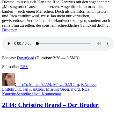
Diesmal müssen sich Kan und Rita Kantzius mit den sogenannten
„Missing order“ auseinandersetzen. Angeblich kann man alles
kaufen – auch einen Menschen. Doch als die Informantin getötet
und Rica entführt wird, muss Jan nicht nur versuchen,
gewissenlosen Verbrechern das Handwerk zu legen, sondern auch
seine Frau zu retten, der sonst ein schreckliches Schicksal droht…
Droemer
Podcast:
Download
(Duration: 3:38 — 3.5MB)
Subscribe:
RSS
Autor
Veröffentlicht
Kategorien
Schlagwörter
am
Caro
25. März 2022
24. März 2022
Caro
,
K
Amissa
,
Entführung
,
Jan Kantzius
,
Missing Order
,
mord
,
Rica
zu
Kantzius
Schreibe einen Kommentar
2143:
Frank
2134: Christine Brand – Der Bruder
Kodiak
–