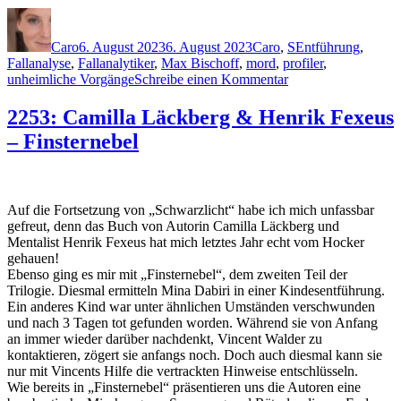
Autor
Veröffentlicht
Kategorien
Schlagwörter
am
Caro
6. August 2023
6. August 2023
Caro
,
S
Entführung
,
Fallanalyse
,
Fallanalytiker
,
Max Bischoff
,
mord
,
profiler
,
zu
unheimliche Vorgänge
Schreibe einen Kommentar
2256:
Arno
2253: Camilla Läckberg & Henrik Fexeus
Strobel
– Finsternebel
–
Mörderfinder.
Die
Spur
der
Auf die Fortsetzung von „Schwarzlicht“ habe ich mich unfassbar
Mädchen
gefreut, denn das Buch von Autorin Camilla Läckberg und
Mentalist Henrik Fexeus hat mich letztes Jahr echt vom Hocker
gehauen!
Ebenso ging es mir mit „Finsternebel“, dem zweiten Teil der
Trilogie. Diesmal ermitteln Mina Dabiri in einer Kindesentführung.
Ein anderes Kind war unter ähnlichen Umständen verschwunden
und nach 3 Tagen tot gefunden worden. Während sie von Anfang
an immer wieder darüber nachdenkt, Vincent Walder zu
kontaktieren, zögert sie anfangs noch. Doch auch diesmal kann sie
nur mit Vincents Hilfe die vertrackten Hinweise entschlüsseln.
Wie bereits in „Finsternebel“ präsentieren uns die Autoren eine