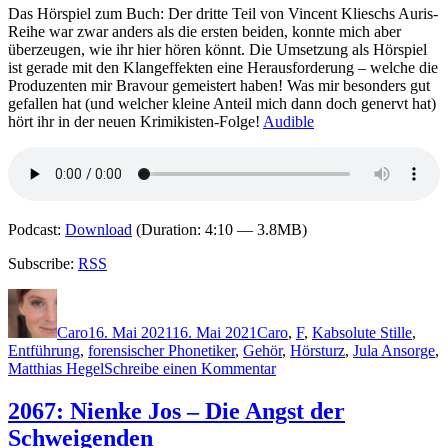
Das Hörspiel zum Buch: Der dritte Teil von Vincent Klieschs Auris-
Reihe war zwar anders als die ersten beiden, konnte mich aber
überzeugen, wie ihr hier hören könnt. Die Umsetzung als Hörspiel
ist gerade mit den Klangeffekten eine Herausforderung – welche die
Produzenten mir Bravour gemeistert haben! Was mir besonders gut
gefallen hat (und welcher kleine Anteil mich dann doch genervt hat)
hört ihr in der neuen Krimikisten-Folge!
Audible
Podcast:
Download
(Duration: 4:10 — 3.8MB)
Subscribe:
RSS
Autor
Veröffentlicht
Kategorien
Schlagwörter
am
Caro
16. Mai 2021
16. Mai 2021
Caro
,
F
,
K
absolute Stille
,
Entführung
,
forensischer Phonetiker
,
Gehör
,
Hörsturz
,
Jula Ansorge
,
zu
Matthias Hegel
Schreibe einen Kommentar
2076:
Vincent
2067: Nienke Jos – Die Angst der
Kliesch
Schweigenden
&