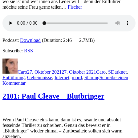
wo sie ist und wer ihnen ans Leder will – denn der Entführer
möchte seine Frau gerne teilen…
Fischer
Podcast:
Download
(Duration: 2:46 — 2.7MB)
Subscribe:
RSS
Autor
Veröffentlicht
Kategorien
Schlagwörter
am
Caro
27. Oktober 2021
27. Oktober 2021
Caro
,
S
Darknet
,
Entführung
,
Geheimnisse
,
Internet
,
mord
,
Sharing
Schreibe einen
zu
Kommentar
2115:
Arno
2101: Paul Cleave – Blutbringer
Strobel
–
Sharing.
Willst
Wenn Paul Cleave eins kann, dann ist es, rasante und absolut
du
fesselnde Thriller zu schreiben. Genau das beweist er in
wirklich
„Blutbringer“ wieder einmal – Zartbesaitete sollten sich warm
alles
anziehen.