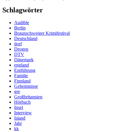
Schlagwörter
Audible
Berlin
Braunschweiger Krimifestival
Deutschland
dorf
Drogen
DTV
Dänemark
england
Entführung
Familie
Finnland
Geheimnisse
gre
Großbritannien
Hörbuch
Insel
Interview
Island
Jahr
kk