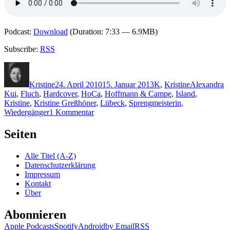
Podcast:
Download
(Duration: 7:33 — 6.9MB)
Subscribe:
RSS
Autor
Veröffentlicht
Kategorien
Schlagwörte
am
Kristine
24. April 2010
15. Januar 2013
K
,
Kristine
Alexandra
Kui
,
Fluch
,
Hardcover
,
HoCa
,
Hoffmann & Campe
,
Island
,
Kristine
,
Kristine Greßhöner
,
Lübeck
,
Sprengmeisterin
,
zu
Wiedergänger
1 Kommentar
KK
423:
Seiten
Alexandra
Kui
Alle Titel (A-Z)
–
Datenschutzerklärung
Wiedergänger
Impressum
Kontakt
Über
Abonnieren
Apple Podcasts
Spotify
Android
by Email
RSS