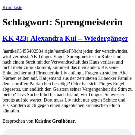
Zum
Krimikiste
Inhalt
springen
Schlagwort:
Sprengmeisterin
KK 423: Alexandra Kui – Wiedergänger
[aartikel]3455402534:right[/aartikel]Nicht jeder, der verschwindet,
wird vermisst. Als Tönges Engel, Sprengmeister im Ruhestand,
nach einem Streit mit der Verwandtschaft das Haus verlässt und
nicht mehr zurückkommt, kümmert das niemanden. Bis seine
Enkeltochter und Firmenerbin Liv anfängt, Fragen zu stellen. Alte
Narben reißen auf. Hat jemand aus der zerrütteten Lübecker Familie
den schroffen Patriarchen beseitigt? Oder hat sich Tönges Engel
abgesetzt, um endlich den Geistern seiner Vergangenheit die Stirn zu
bieten? Livs Suche führt bis nach Island, wo Tönges’ Schwester
bereits auf sie wartet. Dort muss Liv nicht nur gegen Schnee und
Eis, sondern auch gegen einen angeblichen archaischen Fluch
kämpfen.
Besprochen von
Kristine Greßhöner
.