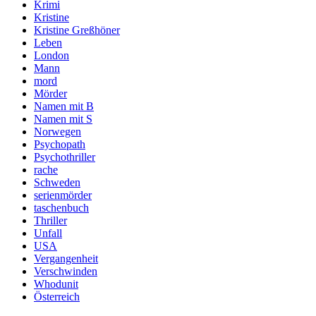
Krimi
Kristine
Kristine Greßhöner
Leben
London
Mann
mord
Mörder
Namen mit B
Namen mit S
Norwegen
Psychopath
Psychothriller
rache
Schweden
serienmörder
taschenbuch
Thriller
Unfall
USA
Vergangenheit
Verschwinden
Whodunit
Österreich