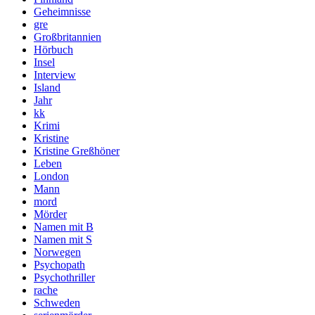
Geheimnisse
gre
Großbritannien
Hörbuch
Insel
Interview
Island
Jahr
kk
Krimi
Kristine
Kristine Greßhöner
Leben
London
Mann
mord
Mörder
Namen mit B
Namen mit S
Norwegen
Psychopath
Psychothriller
rache
Schweden