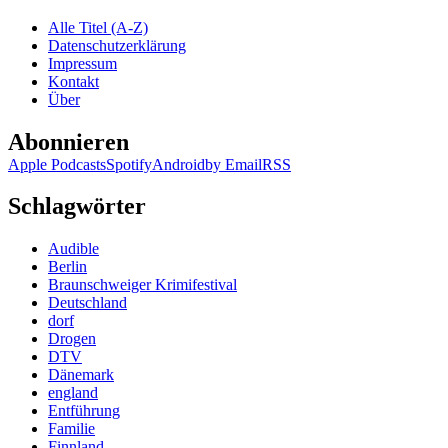
Daschkowa
Alle Titel (A-Z)
–
Datenschutzerklärung
In
Impressum
ewiger
Kontakt
Nacht
Über
Abonnieren
Apple Podcasts
Spotify
Android
by Email
RSS
Schlagwörter
Audible
Berlin
Braunschweiger Krimifestival
Deutschland
dorf
Drogen
DTV
Dänemark
england
Entführung
Familie
Finnland