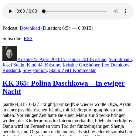
Podcast:
Download
(Duration: 6:54 — 6.3MB)
Subscribe:
RSS
Autor
Veröffentlicht
Kategorien
Schlagwörte
am
Kristine
25. April 2010
15. Januar 2013
Kristine
,
S
Goldmann
,
Josef Stalin
,
Kind 44
,
Kristine
,
Kristine Greßhöner
,
Leo Demidow
,
zu
Russland
,
Sowjetunion
,
Stalin-Zeit
1 Kommentar
KK
424:
KK 365: Polina Daschkowa – In ewiger
Tom
Nacht
Rob
Smith
–
[aartikel]3351032714:right[/aartikel]Nie wieder wollte Olga, Ärztin
Kind
in einer psychiatrischen Klinik, mit Kinderpornographie zu tun
44
haben. Vor einiger Zeit hatte sie einen Mann zur Strecke bringen
wollen, der Kinderpornos im Internet verkaufte, blieb aber erfolglos.
Dann wird im Fernsehen vom Tod der fünfzehnjährigen Shenja
berichtet, und Olga kann nicht anders, als sich wieder einzumischen.