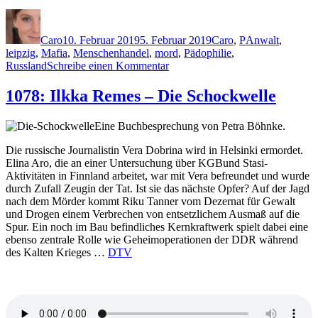
Autor
Veröffentlicht
Kategorien
Schlagwörter
am
Caro
10. Februar 2019
5. Februar 2019
Caro
,
P
Anwalt
,
leipzig
,
Mafia
,
Menschenhandel
,
mord
,
Pädophilie
,
zu
Russland
Schreibe einen Kommentar
1729:
Alex
1078: Ilkka Remes – Die Schockwelle
Pohl
–
Eine Buchbesprechung von Petra Böhnke.
Eisige
Tage
Die russische Journalistin Vera Dobrina wird in Helsinki ermordet.
Elina Aro, die an einer Untersuchung über KGBund Stasi-
Aktivitäten in Finnland arbeitet, war mit Vera befreundet und wurde
durch Zufall Zeugin der Tat. Ist sie das nächste Opfer? Auf der Jagd
nach dem Mörder kommt Riku Tanner vom Dezernat für Gewalt
und Drogen einem Verbrechen von entsetzlichem Ausmaß auf die
Spur. Ein noch im Bau befindliches Kernkraftwerk spielt dabei eine
ebenso zentrale Rolle wie Geheimoperationen der DDR während
des Kalten Krieges …
DTV