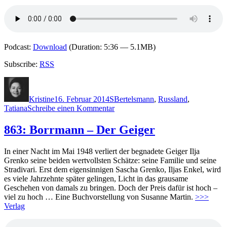
Podcast:
Download
(Duration: 5:36 — 5.1MB)
Subscribe:
RSS
Autor
Veröffentlicht
Kategorien
Schlagwörter
am
Kristine
16. Februar 2014
S
Bertelsmann
,
Russland
,
zu
Tatiana
Schreibe einen Kommentar
1054:
Martin
863: Borrmann – Der Geiger
Cruz
Smith
In einer Nacht im Mai 1948 verliert der begnadete Geiger Ilja
–
Grenko seine beiden wertvoll­s­ten Schätze: seine Familie und seine
Tatjana
Stradivari. Erst dem eigensinnigen Sascha Grenko, Iljas Enkel, wird
es viele Jahrzehnte später gelingen, Licht in das grausame
Geschehen von damals zu bringen. Doch der Preis dafür ist hoch –
viel zu hoch … Eine Buchvorstellung von Susanne Martin.
>>>
Verlag