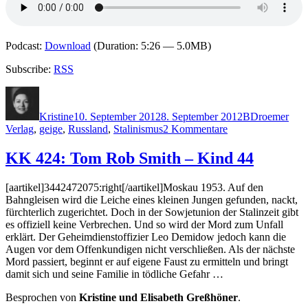
Podcast:
Download
(Duration: 5:26 — 5.0MB)
Subscribe:
RSS
Autor
Veröffentlicht
Kategorien
Schlagwörter
am
Kristine
10. September 2012
8. September 2012
B
Droemer
zu
Verlag
,
geige
,
Russland
,
Stalinismus
2 Kommentare
863:
Borrmann
KK 424: Tom Rob Smith – Kind 44
–
Der
[aartikel]3442472075:right[/aartikel]Moskau 1953. Auf den
Geiger
Bahngleisen wird die Leiche eines kleinen Jungen gefunden, nackt,
fürchterlich zugerichtet. Doch in der Sowjetunion der Stalinzeit gibt
es offiziell keine Verbrechen. Und so wird der Mord zum Unfall
erklärt. Der Geheimdienstoffizier Leo Demidow jedoch kann die
Augen vor dem Offenkundigen nicht verschließen. Als der nächste
Mord passiert, beginnt er auf eigene Faust zu ermitteln und bringt
damit sich und seine Familie in tödliche Gefahr …
Besprochen von
Kristine und Elisabeth Greßhöner
.