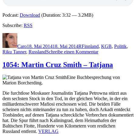
Podcast:
Download
(Duration: 3:32 — 3.2MB)
Subscribe:
RSS
Autor
Veröffentlicht
Kategorien
Schlagwörter
am
Caro
18. Mai 2014
18. Mai 2014
R
Finnland
,
KGB
,
Politik
,
zu
Riku Tanner
,
Russland
Schreibe einen Kommentar
1078:
Ilkka
1054: Martin Cruz Smith – Tatjana
Remes
–
Eine Buchbesprechung von
Die
Marion Borcherding.
Schockwelle
Die furchtlose Moskauer Journalistin Tatjana Petrowna stürzt aus
dem sechsten Stock in den Tod, in der gleichen Woche, in der ein
milliardenschwerer Mafiosi erschossen wird. Die beiden Fälle
scheinen nichts miteinander zu tun zu haben, doch Arkadi entdeckt
Tonbänder, auf denen Tatjana schreckliche Verbrechen dokumentiert
hat. Die Spur führt nach Kaliningrad, dem Heimathafen der
Baltischen Flotte, Hunderte von Kilometern vom restlichen
Russland entfernt.
VERLAG