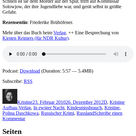
Schnell ist sie dem Mörder auf der Spur, trifft auf Kommissar
Solowjow, der ihre Jugendliebe war, und gerät selbst in größte
Gefahr.
Rezensentin
: Friederike Brühöfener.
Mehr über das Buch beim
Verlag
. ++ Eine Besprechung von
Kirsten Reimers (für NDR Kultur)
.
Podcast:
Download
(Duration: 5:57 — 5.4MB)
Subscribe:
RSS
Autor
Veröffentlicht
Kategorien
Schla
am
Kristine
23. Februar 2010
26. Dezember 2012
D
,
Kristine
Aufbau-Verlag
,
In ewiger Nacht
,
Kindesmissbrauch
,
Kristine
,
Polina Daschkowa
,
Russischer Krimi
,
Russland
Schreibe einen
zu
Kommentar
KK
365:
Seiten
Polina