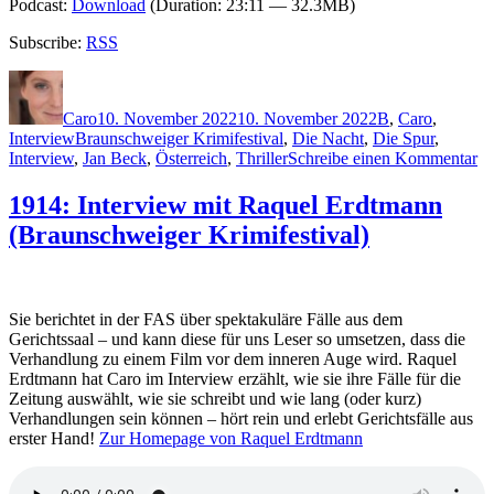
Podcast:
Download
(Duration: 23:11 — 32.3MB)
Subscribe:
RSS
Autor
Veröffentlicht
Kategorien
am
Caro
10. November 2022
10. November 2022
B
,
Caro
,
Schlagwörter
Interview
Braunschweiger Krimifestival
,
Die Nacht
,
Die Spur
,
zu
Interview
,
Jan Beck
,
Österreich
,
Thriller
Schreibe einen Kommentar
21
In
1914: Interview mit Raquel Erdtmann
mi
(Braunschweiger Krimifestival)
Ja
B
(B
Kr
Sie berichtet in der FAS über spektakuläre Fälle aus dem
Gerichtssaal – und kann diese für uns Leser so umsetzen, dass die
Verhandlung zu einem Film vor dem inneren Auge wird. Raquel
Erdtmann hat Caro im Interview erzählt, wie sie ihre Fälle für die
Zeitung auswählt, wie sie schreibt und wie lang (oder kurz)
Verhandlungen sein können – hört rein und erlebt Gerichtsfälle aus
erster Hand!
Zur Homepage von Raquel Erdtmann