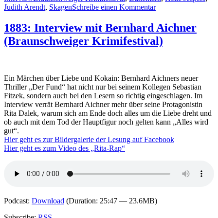
zu
Judith Arendt
,
Skagen
Schreibe einen Kommentar
1885:
Interview
1883: Interview mit Bernhard Aichner
mit
(Braunschweiger Krimifestival)
Judith
Arendt
(Braunschweiger
Krimifestival)
Ein Märchen über Liebe und Kokain: Bernhard Aichners neuer
Thriller „Der Fund“ hat nicht nur bei seinem Kollegen Sebastian
Fitzek, sondern auch bei den Lesern so richtig eingeschlagen. Im
Interview verrät Bernhard Aichner mehr über seine Protagonistin
Rita Dalek, warum sich am Ende doch alles um die Liebe dreht und
ob auch mit dem Tod der Hauptfigur noch gelten kann „Alles wird
gut“.
Hier geht es zur Bildergalerie der Lesung auf Facebook
Hier geht es zum Video des „Rita-Rap“
Podcast:
Download
(Duration: 25:47 — 23.6MB)
Subscribe:
RSS