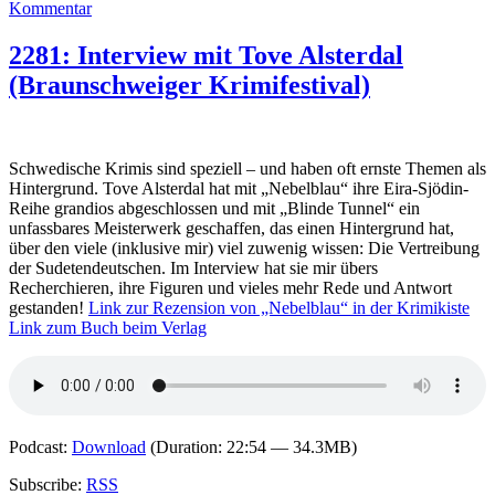
zu
Kommentar
2364:
Interview
2281: Interview mit Tove Alsterdal
mit
(Braunschweiger Krimifestival)
Frank
Goldammer
(Braunschweiger
Krimifestival)
Schwedische Krimis sind speziell – und haben oft ernste Themen als
Hintergrund. Tove Alsterdal hat mit „Nebelblau“ ihre Eira-Sjödin-
Reihe grandios abgeschlossen und mit „Blinde Tunnel“ ein
unfassbares Meisterwerk geschaffen, das einen Hintergrund hat,
über den viele (inklusive mir) viel zuwenig wissen: Die Vertreibung
der Sudetendeutschen. Im Interview hat sie mir übers
Recherchieren, ihre Figuren und vieles mehr Rede und Antwort
gestanden!
Link zur Rezension von „Nebelblau“ in der Krimikiste
Link zum Buch beim Verlag
Podcast:
Download
(Duration: 22:54 — 34.3MB)
Subscribe:
RSS