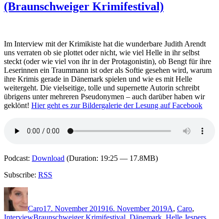
(Braunschweiger Krimifestival)
Karsten
Dusse
(Braunschweiger
Krimifestival)
Im Interview mit der Krimikiste hat die wunderbare Judith Arendt
uns verraten ob sie plottet oder nicht, wie viel Helle in ihr selbst
steckt (oder wie viel von ihr in der Protagonistin), ob Bengt für ihre
Leserinnen ein Traummann ist oder als Softie gesehen wird, warum
ihre Krimis gerade in Dänemark spielen und wie es mit Helle
weitergeht. Die vielseitige, tolle und supernette Autorin schreibt
übrigens unter mehreren Pseudonymen – auch darüber haben wir
geklönt!
Hier geht es zur Bildergalerie der Lesung auf Facebook
Podcast:
Download
(Duration: 19:25 — 17.8MB)
Subscribe:
RSS
Autor
Veröffentlicht
Kategorien
am
Caro
17. November 2019
16. November 2019
A
,
Caro
,
Schlagwörter
Interview
Braunschweiger Krimifestival
,
Dänemark
,
Helle Jespers
,