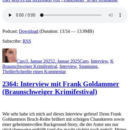
Podcast:
Download
(Duration: 13:54 — 13.9MB)
Subscribe:
RSS
Autor
Veröffentlicht
Kategorien
Schlagwö
am
Caro
3. Januar 2025
2. Januar 2025
Caro
,
Interview
,
K
Braunschweiger Krimifestival
,
Interview
,
Spannung
,
zu
Thriller
Schreibe einen Kommentar
2369:
Interview
2364: Interview mit Frank Goldammer
mit
(Braunschweiger Krimifestival)
Roman
Klementovic
(Braunschweiger
Krimifestival)
Wie sehr habe ich mich auf dieses Interview gefreut! Denn Frank
Goldammers Bruch-Reihe brilliert mit schrägen Charakteren sowie
einer geheimnisvollen Background-Story, die der Autor uns nur
stückchenweise enthüllt (und das macht süchtig nach mehr!). Meine