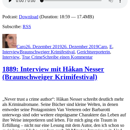
Podcast:
Download
(Duration: 18:59 — 17.4MB)
Subscribe:
RSS
Autor
Veröffentlicht
Kategorien
am
Caro
26. Dezember 2019
26. Dezember 2019
Caro
,
E
,
Schlagwörter
Interview
Braunschweiger Krimifestival
,
Gerichtsreporterin
,
zu
Interview
,
True Crime
Schreibe einen Kommentar
1914:
Interview
1889: Interview mit Håkan Nesser
mit
(Braunschweiger Krimifestival)
Raquel
Erdtmann
(Braunschweiger
Krimifestival)
„Never trust a crime author“: Håkan Nesser schreibt deutlich mehr
als Kriminalromane. Seine Bücher sind kleine Welten, in denen
entweder seine Protagonisten Van Veeteren oder Barbarotti
unterwegs sind oder weitere einprägsame Charaktere das Leben auf
ihre Weise intepretieren und leben. Für mich ging ein Traum in
Erfüllung – nicht nur eine Lesung mit dem Autor, den ich schon so