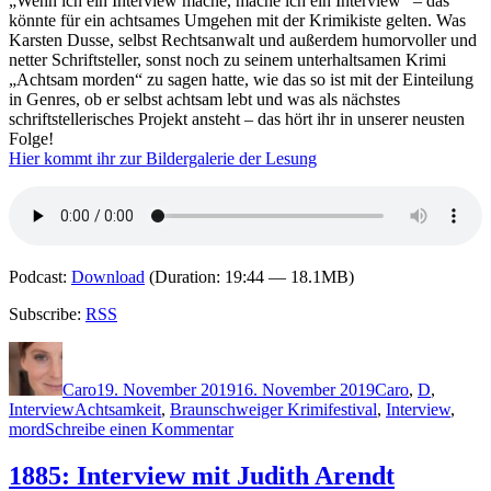
„Wenn ich ein Interview mache, mache ich ein Interview“ – das
könnte für ein achtsames Umgehen mit der Krimikiste gelten. Was
Karsten Dusse, selbst Rechtsanwalt und außerdem humorvoller und
netter Schriftsteller, sonst noch zu seinem unterhaltsamen Krimi
„Achtsam morden“ zu sagen hatte, wie das so ist mit der Einteilung
in Genres, ob er selbst achtsam lebt und was als nächstes
schriftstellerisches Projekt ansteht – das hört ihr in unserer neusten
Folge!
Hier kommt ihr zur Bildergalerie der Lesung
Podcast:
Download
(Duration: 19:44 — 18.1MB)
Subscribe:
RSS
Autor
Veröffentlicht
Kategorien
am
Caro
19. November 2019
16. November 2019
Caro
,
D
,
Schlagwörter
Interview
Achtsamkeit
,
Braunschweiger Krimifestival
,
Interview
,
zu
mord
Schreibe einen Kommentar
1887:
Interview
1885: Interview mit Judith Arendt
mit