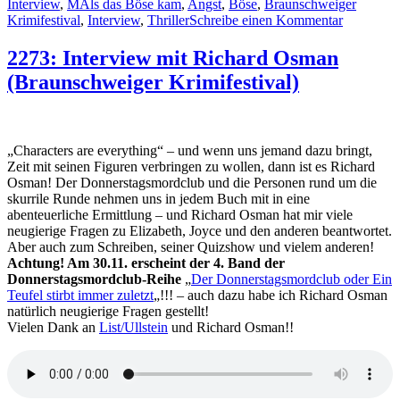
Schlagwörter
Interview
,
M
Als das Böse kam
,
Angst
,
Böse
,
Braunschweiger
zu
Krimifestival
,
Interview
,
Thriller
Schreibe einen Kommentar
2275:
Interview
2273: Interview mit Richard Osman
mit
(Braunschweiger Krimifestival)
Ivar
Leon
Menger
(Braunsch
Krimifesti
„Characters are everything“ – und wenn uns jemand dazu bringt,
Zeit mit seinen Figuren verbringen zu wollen, dann ist es Richard
Osman! Der Donnerstagsmordclub und die Personen rund um die
skurrile Runde nehmen uns in jedem Buch mit in eine
abenteuerliche Ermittlung – und Richard Osman hat mir viele
neugierige Fragen zu Elizabeth, Joyce und den anderen beantwortet.
Aber auch zum Schreiben, seiner Quizshow und vielem anderen!
Achtung! Am 30.11. erscheint der 4. Band der
Donnerstagsmordclub-Reihe
„
Der Donnerstagsmordclub oder Ein
Teufel stirbt immer zuletzt
„!!! – auch dazu habe ich Richard Osman
natürlich neugierige Fragen gestellt!
Vielen Dank an
List/Ullstein
und Richard Osman!!