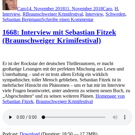
am
Caro
14. November 2018
11. November 2018
Caro
,
H
,
Schlagwörter
Interview
,
R
Braunschweiger Krimifestival
,
Interview
,
Schweden
,
zu
Sebastian Bergmann
Schreibe einen Kommentar
1676:
Interview
1668: Interview mit Sebastian Fitzek
mit
(Braunschweiger Krimifestival)
Hjorth
&
Rosenfeldt
(Braunschweiger
Krimifestival)
Er ist der Rockstar der deutschen Thrillerautoren, er macht
großartige Lesungen mit der perfekten Mischung aus Lesen und
Unterhaltung – und er ist trotz allem Erfolg ein wirklich
sympathischer, toller Mensch geblieben. Sebastian Fitzek ist in
mehrfacher Hinsicht ein Phänomen – uns er hat mir im Interview
viele Fragen beantwortet, unter anderem zu seinem neuen Buch, zu
„Abgeschnitten“ und zu seinen weiteren Plänen.
Homepage von
Sebastian Fitzek
,
Braunschweiger Krimifestival
Podcast:
Download
(Duration: 18:50 — 17.2MB)