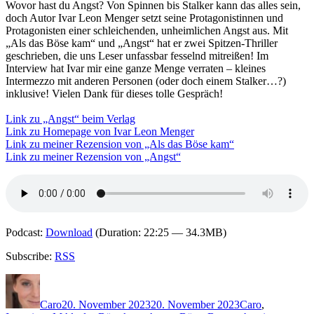
Wovor hast du Angst? Von Spinnen bis Stalker kann das alles sein,
doch Autor Ivar Leon Menger setzt seine Protagonistinnen und
Protagonisten einer schleichenden, unheimlichen Angst aus. Mit
„Als das Böse kam“ und „Angst“ hat er zwei Spitzen-Thriller
geschrieben, die uns Leser unfassbar fesselnd mitreißen! Im
Interview hat Ivar mir eine ganze Menge verraten – kleines
Intermezzo mit anderen Personen (oder doch einem Stalker…?)
inklusive! Vielen Dank für dieses tolle Gespräch!
Link zu „Angst“ beim Verlag
Link zu Homepage von Ivar Leon Menger
Link zu meiner Rezension von „Als das Böse kam“
Link zu meiner Rezension von „Angst“
Podcast:
Download
(Duration: 22:25 — 34.3MB)
Subscribe:
RSS
Autor
Veröffentlicht
Kategorien
am
Caro
20. November 2023
20. November 2023
Caro
,