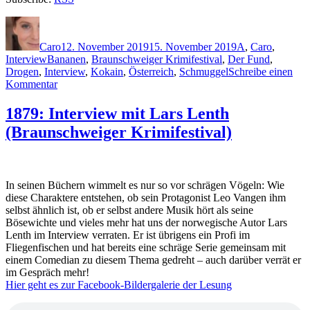
Autor
Veröffentlicht
Kategorien
am
Caro
12. November 2019
15. November 2019
A
,
Caro
,
Schlagwörter
Interview
Bananen
,
Braunschweiger Krimifestival
,
Der Fund
,
Drogen
,
Interview
,
Kokain
,
Österreich
,
Schmuggel
Schreibe einen
zu
Kommentar
1883:
Interview
1879: Interview mit Lars Lenth
mit
(Braunschweiger Krimifestival)
Bernhard
Aichner
(Braunschweiger
Krimifestival)
In seinen Büchern wimmelt es nur so vor schrägen Vögeln: Wie
diese Charaktere entstehen, ob sein Protagonist Leo Vangen ihm
selbst ähnlich ist, ob er selbst andere Musik hört als seine
Bösewichte und vieles mehr hat uns der norwegische Autor Lars
Lenth im Interview verraten. Er ist übrigens ein Profi im
Fliegenfischen und hat bereits eine schräge Serie gemeinsam mit
einem Comedian zu diesem Thema gedreht – auch darüber verrät er
im Gespräch mehr!
Hier geht es zur Facebook-Bildergalerie der Lesung