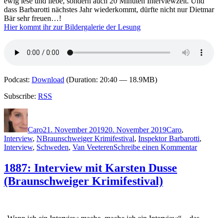
ewig lese und liebe, sondern auch 20 Minuten Interviewzeit. Und
dass Barbarotti nächstes Jahr wiederkommt, dürfte nicht nur Dietmar
Bär sehr freuen…!
Hier kommt ihr zur Bildergalerie der Lesung
Podcast:
Download
(Duration: 20:40 — 18.9MB)
Subscribe:
RSS
Autor
Veröffentlicht
Kategorien
am
Caro
21. November 2019
20. November 2019
Caro
,
Schlagwörter
Interview
,
N
Braunschweiger Krimifestival
,
Inspektor Barbarotti
,
zu
Interview
,
Schweden
,
Van Veeteren
Schreibe einen Kommentar
1889:
Interv
1887: Interview mit Karsten Dusse
mit
(Braunschweiger Krimifestival)
Håkan
Nesser
(Braun
Krimife