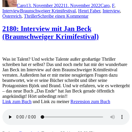
am
Caro
13. November 2022
11. November 2022
Caro
,
F
,
Schlagwörter
Interview
Braunschweiger Krimifestival
,
Henri Faber
,
Interview
,
zu
Österreich
,
Thriller
Schreibe einen Kommentar
2181:
Interview
2180: Interview mit Jan Beck
mit
(Braunschweiger Krimifestival)
Henri
Faber
(Braunschweiger
Krimifestival)
Was ist Talent? Und welche Talente außer großartige Thriller
schreiben hat er selbst? Das und noch mehr hat mir der wunderbare
Jan Beck im Interview auf dem Braunschweiger Krimifestival
verraten. Außerdem hat er mir meine neugierigen Fragen dazu
beantwortet, wie er seine Bücher schreibt und über seine
Protagonisten Björk und Brand. Und wir erfahren, wie es weitergeht
– das neue Buch „Das Ende“ hat Jan Beck gerade öffentlich
angekündigt! Hört unbedingt rein!!
Link zum Buch
und Link zu meiner
Rezension zum Buch