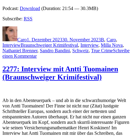
Podcast:
Download
(Duration: 21:54 — 30.3MB)
Subscribe:
RSS
Autor
Veröffentlicht
Kategorien
am
Caro
1. Dezember 2023
30. November 2023
B
,
Caro
,
Schlagwörter
Interview
Braunschweiger Krimifestival
,
Interview
,
Milla Nova
,
Nathaniel Brenner
,
Sandro Bandini
,
Schweiz
,
True Crime
Schreibe
zu
einen Kommentar
2279:
Interview
2277: Interview mit Antti Tuomainen
mit
(Braunschweiger Krimifestival)
Christine
Brand
(Braunschweiger
Krimifestival)
Ab in den Abenteuerpark – und ab in die schwarzhumorige Welt
von Antti Tuomainen! Der Finne ist nicht nur (Zitat) lustigste
Schriftsteller Europas, sondern auch einer der nettesten und
entspanntesten Autoren überhaupt. Er hat nicht nur einen ganzen
Abenteuerpark im Kopf, sondern auch skurril-interessante Figuren
wie seinen Versicherungsmathematiker Henri Koskinen! Im
Interview hat Antti Tuomainen mit mir über das Schreiben, das