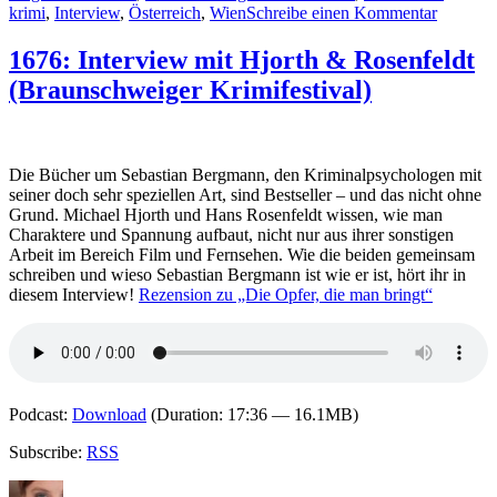
zu
krimi
,
Interview
,
Österreich
,
Wien
Schreibe einen Kommentar
1875:
Intervie
1676: Interview mit Hjorth & Rosenfeldt
mit
(Braunschweiger Krimifestival)
Alex
Beer
(Brauns
Krimifes
Die Bücher um Sebastian Bergmann, den Kriminalpsychologen mit
seiner doch sehr speziellen Art, sind Bestseller – und das nicht ohne
Grund. Michael Hjorth und Hans Rosenfeldt wissen, wie man
Charaktere und Spannung aufbaut, nicht nur aus ihrer sonstigen
Arbeit im Bereich Film und Fernsehen. Wie die beiden gemeinsam
schreiben und wieso Sebastian Bergmann ist wie er ist, hört ihr in
diesem Interview!
Rezension zu „Die Opfer, die man bringt“
Podcast:
Download
(Duration: 17:36 — 16.1MB)
Subscribe:
RSS
Autor
Veröffentlicht
Kategorien