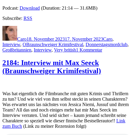
Podcast:
Download
(Duration: 21:14 — 31.6MB)
Subscribe:
RSS
Autor
Veröffentlicht
Kategorien
am
Caro
18. November 2023
17. November 2023
Caro
,
Schlagwörter
Interview
,
O
Braunschweiger Krimifestival
,
Donnerstagsmordclub
,
zu
Großbritannien
,
Interview
,
Very british
1 Kommentar
2273:
Interview
2184: Interview mit Max Seeck
mit
(Braunschweiger Krimifestival)
Richard
Osman
(Braunschweiger
Krimifestival)
Was hat eigentlich die Filmbranche mit guten Krimis und Thrillern
zu tun? Und wie viel von ihm selbst steckt in seinen Charakteren?
Was erwartet uns las nächstes von Jessica Niemi, Jussuf und ihrem
Team? All das und noch einiges mehr hat mir Max Seeck im
Interview verraten. Und seid sicher – kaum jemand schreibt seine
Charaktere so speziell wie dieser finnische Bestsellerautor!!
Link
zum Buch
(Link zu meiner Rezension folgt)