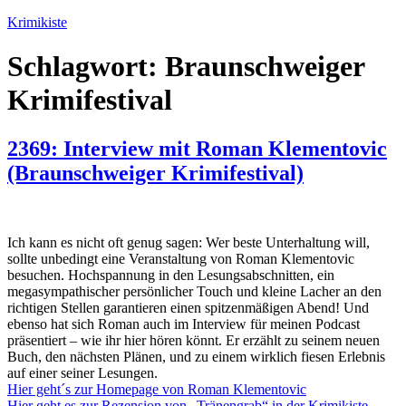
Zum
Krimikiste
Inhalt
springen
Schlagwort:
Braunschweiger
Krimifestival
2369: Interview mit Roman Klementovic
(Braunschweiger Krimifestival)
Ich kann es nicht oft genug sagen: Wer beste Unterhaltung will,
sollte unbedingt eine Veranstaltung von Roman Klementovic
besuchen. Hochspannung in den Lesungsabschnitten, ein
megasympathischer persönlicher Touch und kleine Lacher an den
richtigen Stellen garantieren einen spitzenmäßigen Abend! Und
ebenso hat sich Roman auch im Interview für meinen Podcast
präsentiert – wie ihr hier hören könnt. Er erzählt zu seinem neuen
Buch, den nächsten Plänen, und zu einem wirklich fiesen Erlebnis
auf einer seiner Lesungen.
Hier geht´s zur Homepage von Roman Klementovic
Hier geht es zur Rezension von „Tränengrab“ in der Krimikiste