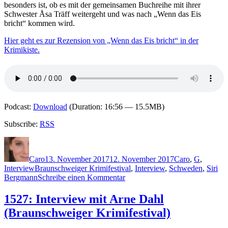
besonders ist, ob es mit der gemeinsamen Buchreihe mit ihrer
Schwester Åsa Träff weitergeht und was nach „Wenn das Eis
bricht“ kommen wird.
Hier geht es zur Rezension von „Wenn das Eis bricht“ in der
Krimikiste.
Podcast:
Download
(Duration: 16:56 — 15.5MB)
Subscribe:
RSS
Autor
Veröffentlicht
Kategorien
am
Caro
13. November 2017
12. November 2017
Caro
,
G
,
Schlagwörter
Interview
Braunschweiger Krimifestival
,
Interview
,
Schweden
,
Siri
zu
Bergmann
Schreibe einen Kommentar
1535:
Interview
1527: Interview mit Arne Dahl
mit
(Braunschweiger Krimifestival)
Camilla
Grebe