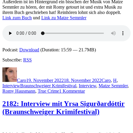
Außerdem ist im Hintergrund ein bisschen der Musik von Matze
Semmler zu hören, der mit Romy getourt ist und extra Musik zu
ihrem Buch geschrieben hat! Reinhören lohnt sich also doppelt.
Link zum Buch
und
Link zu Matze Semmler
Podcast:
Download
(Duration: 15:59 — 21.7MB)
Subscribe:
RSS
Autor
Veröffentlicht
Kategorien
am
Caro
19. November 2022
18. November 2022
Caro
,
H
,
Schlagwörter
Interview
Braunschweiger Krimifestival
,
Interview
,
Matze Semmler
,
zu
Romy Hausmann
,
True Crime
1 Kommentar
2183:
Interview
2182: Interview mit Yrsa Sigurðardóttir
mit
(Braunschweiger Krimifestival)
Romy
Hausmann
(Braunschweiger
Krimifestival)