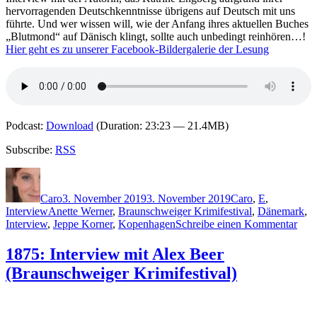
hervorragenden Deutschkenntnisse übrigens auf Deutsch mit uns
führte. Und wer wissen will, wie der Anfang ihres aktuellen Buches
„Blutmond“ auf Dänisch klingt, sollte auch unbedingt reinhören…!
Hier geht es zu unserer Facebook-Bildergalerie der Lesung
Podcast:
Download
(Duration: 23:23 — 21.4MB)
Subscribe:
RSS
Autor
Veröffentlicht
Kategorien
am
Caro
3. November 2019
3. November 2019
Caro
,
E
,
Schlagwörter
Interview
Anette Werner
,
Braunschweiger Krimifestival
,
Dänemark
,
zu
Interview
,
Jeppe Korner
,
Kopenhagen
Schreibe einen Kommentar
1877
Inte
1875: Interview mit Alex Beer
mit
(Braunschweiger Krimifestival)
Katr
Eng
(Bra
Krim