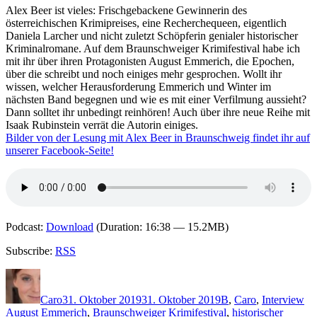
Alex Beer ist vieles: Frischgebackene Gewinnerin des
österreichischen Krimipreises, eine Recherchequeen, eigentlich
Daniela Larcher und nicht zuletzt Schöpferin genialer historischer
Kriminalromane. Auf dem Braunschweiger Krimifestival habe ich
mit ihr über ihren Protagonisten August Emmerich, die Epochen,
über die schreibt und noch einiges mehr gesprochen. Wollt ihr
wissen, welcher Herausforderung Emmerich und Winter im
nächsten Band begegnen und wie es mit einer Verfilmung aussieht?
Dann solltet ihr unbedingt reinhören! Auch über ihre neue Reihe mit
Isaak Rubinstein verrät die Autorin einiges.
Bilder von der Lesung mit Alex Beer in Braunschweig findet ihr auf
unserer Facebook-Seite!
Podcast:
Download
(Duration: 16:38 — 15.2MB)
Subscribe:
RSS
Autor
Veröffentlicht
Kategorien
Sc
am
Caro
31. Oktober 2019
31. Oktober 2019
B
,
Caro
,
Interview
August Emmerich
,
Braunschweiger Krimifestival
,
historischer