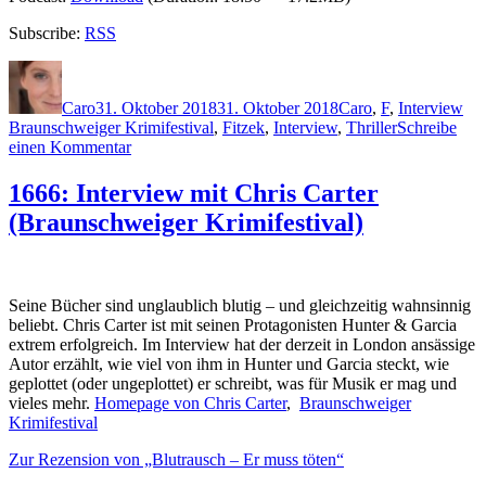
Subscribe:
RSS
Autor
Veröffentlicht
Kategorien
Sch
am
Caro
31. Oktober 2018
31. Oktober 2018
Caro
,
F
,
Interview
Braunschweiger Krimifestival
,
Fitzek
,
Interview
,
Thriller
Schreibe
zu
einen Kommentar
1668:
Interview
1666: Interview mit Chris Carter
mit
(Braunschweiger Krimifestival)
Sebastian
Fitzek
(Braunschweiger
Krimifestival)
Seine Bücher sind unglaublich blutig – und gleichzeitig wahnsinnig
beliebt. Chris Carter ist mit seinen Protagonisten Hunter & Garcia
extrem erfolgreich. Im Interview hat der derzeit in London ansässige
Autor erzählt, wie viel von ihm in Hunter und Garcia steckt, wie
geplottet (oder ungeplottet) er schreibt, was für Musik er mag und
vieles mehr.
Homepage von Chris Carter
,
Braunschweiger
Krimifestival
Zur Rezension von „Blutrausch – Er muss töten“