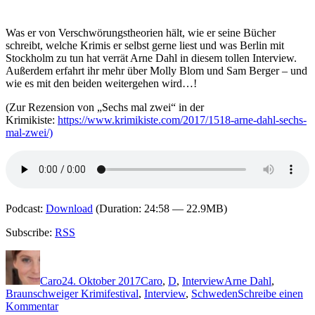
(Braunschweiger
Krimifestival)
Was er von Verschwörungstheorien hält, wie er seine Bücher
schreibt, welche Krimis er selbst gerne liest und was Berlin mit
Stockholm zu tun hat verrät Arne Dahl in diesem tollen Interview.
Außerdem erfahrt ihr mehr über Molly Blom und Sam Berger – und
wie es mit den beiden weitergehen wird…!
(Zur Rezension von „Sechs mal zwei“ in der
Krimikiste:
https://www.krimikiste.com/2017/1518-arne-dahl-sechs-
mal-zwei/)
Podcast:
Download
(Duration: 24:58 — 22.9MB)
Subscribe:
RSS
Autor
Veröffentlicht
Kategorien
Schlagwörter
am
Caro
24. Oktober 2017
Caro
,
D
,
Interview
Arne Dahl
,
Braunschweiger Krimifestival
,
Interview
,
Schweden
Schreibe einen
zu
Kommentar