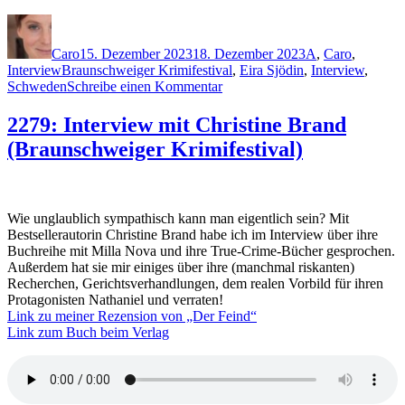
Autor
Veröffentlicht
Kategorien
am
Caro
15. Dezember 2023
18. Dezember 2023
A
,
Caro
,
Schlagwörter
Interview
Braunschweiger Krimifestival
,
Eira Sjödin
,
Interview
,
zu
Schweden
Schreibe einen Kommentar
2281:
Interview
2279: Interview mit Christine Brand
mit
(Braunschweiger Krimifestival)
Tove
Alsterdal
(Braunschweiger
Krimifestival)
Wie unglaublich sympathisch kann man eigentlich sein? Mit
Bestsellerautorin Christine Brand habe ich im Interview über ihre
Buchreihe mit Milla Nova und ihre True-Crime-Bücher gesprochen.
Außerdem hat sie mir einiges über ihre (manchmal riskanten)
Recherchen, Gerichtsverhandlungen, dem realen Vorbild für ihren
Protagonisten Nathaniel und verraten!
Link zu meiner Rezension von „Der Feind“
Link zum Buch beim Verlag