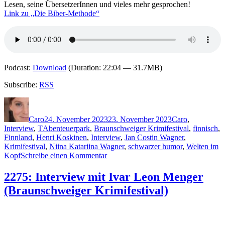
Lesen, seine ÜbersetzerInnen und vieles mehr gesprochen!
Link zu „Die Biber-Methode“
Podcast:
Download
(Duration: 22:04 — 31.7MB)
Subscribe:
RSS
Autor
Veröffentlicht
Kategorien
am
Caro
24. November 2023
23. November 2023
Caro
,
Schlagwörter
Interview
,
T
Abenteuerpark
,
Braunschweiger Krimifestival
,
finnisch
,
Finnland
,
Henri Koskinen
,
Interview
,
Jan Costin Wagner
,
Krimifestival
,
Niina Katariina Wagner
,
schwarzer humor
,
Welten im
zu
Kopf
Schreibe einen Kommentar
2277:
Interview
2275: Interview mit Ivar Leon Menger
mit
(Braunschweiger Krimifestival)
Antti
Tuomainen
(Braunschweiger
Krimifestival)