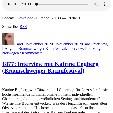
Podcast:
Download
(Duration: 20:33 — 18.8MB)
Subscribe:
RSS
Autor
Veröffentlicht
Kategorien
am
Caro
6. November 2019
6. November 2019
Caro
,
Interview
,
Schlagwörter
L
Angeln
,
Braunschweiger Krimifestival
,
Interview
,
Leo Vangen
,
zu
Norwegen
2 Kommentare
1879:
Interview
1877: Interview mit Katrine Engberg
mit
(Braunschweiger Krimifestival)
Lars
Lenth
(Braunschweiger
Krimifestival)
Katrine Engberg war Tänzerin und Choreografin. Jetzt schreibt sie
höchst spannende Kriminalromane mit sehr individuellen
Charakteren, die in ungewöhnlichen Settings aufeinandertreffen.
Wie sie ihre Bücher entwickelt, was der Heizungsraum eines alten
Observatoriums mit Hitchcock zu tun hat – das erfahrt ihr im
Interview mit der Autorin, das Katrine Engberg aufgrund ihrer