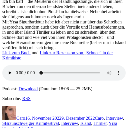
Ich bin baff – die Meisterin der Handlungsstränge, die sich in ihren
Büchern an den überraschendsten Stellen ineinanderschieben,
schreibt tatsächlich ohne Plot-Plan kapitelweise. Nebenbei arbeitet
sie übrigens auch immer noch als Ingenieurin.
Mit Yrsa Sigurðardóttir habe ich aber nicht nur über das Schreiben
gesprochen, sondern auch über die Vorteile und Herausforderungen,
in und über Island Thriller zu leben und zu schreiben, über den
Schnee dort und wie viel von ihren Protagonisten steckt – und
welche Herausforderungen ihre neue Buchreihe (bisher nur in Island
veröffentlicht) mit sich bringt.
Link zum Buch
und
Link zur Rezension von „Schnee“ in der
Krimikiste
Podcast:
Download
(Duration: 18:06 — 25.2MB)
Subscribe:
RSS
Autor
Veröffentlicht
Kategorien
am
Caro
16. November 2022
9. Dezember 2022
Caro
,
Interview
,
Schlagwörter
S
Braunschweiger Krimifestival
,
Interview
,
Island
,
Thriller
,
Yrsa