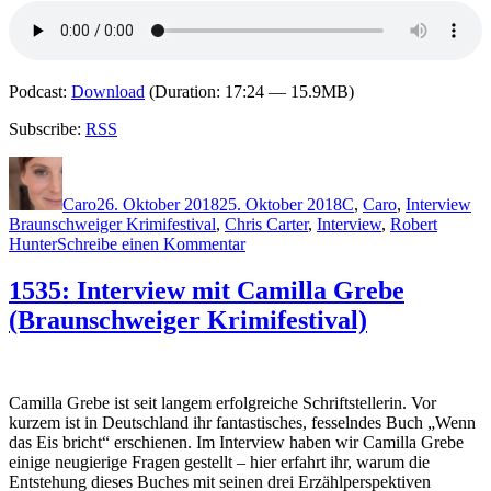
Podcast:
Download
(Duration: 17:24 — 15.9MB)
Subscribe:
RSS
Autor
Veröffentlicht
Kategorien
Sc
am
Caro
26. Oktober 2018
25. Oktober 2018
C
,
Caro
,
Interview
Braunschweiger Krimifestival
,
Chris Carter
,
Interview
,
Robert
zu
Hunter
Schreibe einen Kommentar
1666:
Interview
1535: Interview mit Camilla Grebe
mit
(Braunschweiger Krimifestival)
Chris
Carter
(Braunschweiger
Krimifestival)
Camilla Grebe ist seit langem erfolgreiche Schriftstellerin. Vor
kurzem ist in Deutschland ihr fantastisches, fesselndes Buch „Wenn
das Eis bricht“ erschienen. Im Interview haben wir Camilla Grebe
einige neugierige Fragen gestellt – hier erfahrt ihr, warum die
Entstehung dieses Buches mit seinen drei Erzählperspektiven