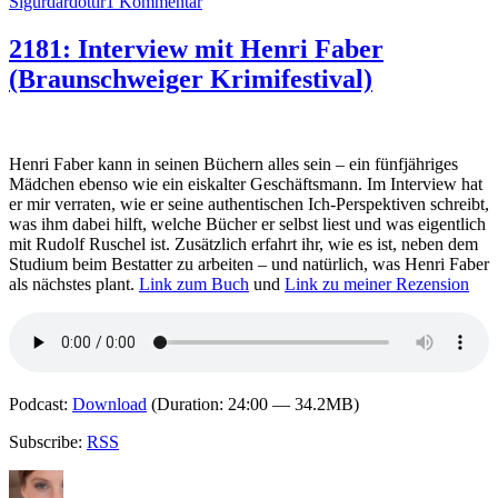
zu
Sigurdardottir
1 Kommentar
2182:
Interview
2181: Interview mit Henri Faber
mit
(Braunschweiger Krimifestival)
Yrsa
Sigurðardóttir
(Braunschweiger
Krimifestival)
Henri Faber kann in seinen Büchern alles sein – ein fünfjähriges
Mädchen ebenso wie ein eiskalter Geschäftsmann. Im Interview hat
er mir verraten, wie er seine authentischen Ich-Perspektiven schreibt,
was ihm dabei hilft, welche Bücher er selbst liest und was eigentlich
mit Rudolf Ruschel ist. Zusätzlich erfahrt ihr, wie es ist, neben dem
Studium beim Bestatter zu arbeiten – und natürlich, was Henri Faber
als nächstes plant.
Link zum Buch
und
Link zu meiner Rezension
Podcast:
Download
(Duration: 24:00 — 34.2MB)
Subscribe:
RSS
Autor
Veröffentlicht
Kategorien