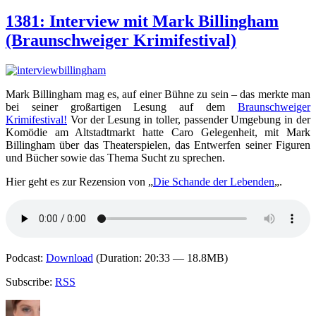
1527:
Interview
1381: Interview mit Mark Billingham
mit
(Braunschweiger Krimifestival)
Arne
Dahl
(Braunschweiger
Krimifestival)
Mark Billingham mag es, auf einer Bühne zu sein – das merkte man
bei seiner großartigen Lesung auf dem
Braunschweiger
Krimifestival!
Vor der Lesung in toller, passender Umgebung in der
Komödie am Altstadtmarkt hatte Caro Gelegenheit, mit Mark
Billingham über das Theaterspielen, das Entwerfen seiner Figuren
und Bücher sowie das Thema Sucht zu sprechen.
Hier geht es zur Rezension von „
Die Schande der Lebenden
„.
Podcast:
Download
(Duration: 20:33 — 18.8MB)
Subscribe:
RSS
Autor
Veröffentlicht
Kategorien