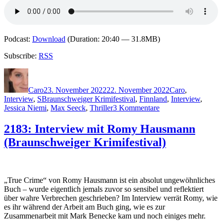
Podcast:
Download
(Duration: 20:40 — 31.8MB)
Subscribe:
RSS
Autor
Veröffentlicht
Kategorien
am
Caro
23. November 2022
22. November 2022
Caro
,
Schlagwörter
Interview
,
S
Braunschweiger Krimifestival
,
Finnland
,
Interview
,
zu
Jessica Niemi
,
Max Seeck
,
Thriller
3 Kommentare
2184:
Interview
2183: Interview mit Romy Hausmann
mit
(Braunschweiger Krimifestival)
Max
Seeck
(Braunschweiger
Krimifestival)
„True Crime“ von Romy Hausmann ist ein absolut ungewöhnliches
Buch – wurde eigentlich jemals zuvor so sensibel und reflektiert
über wahre Verbrechen geschrieben? Im Interview verrät Romy, wie
es ihr während der Arbeit am Buch ging, wie es zur
Zusammenarbeit mit Mark Benecke kam und noch einiges mehr.