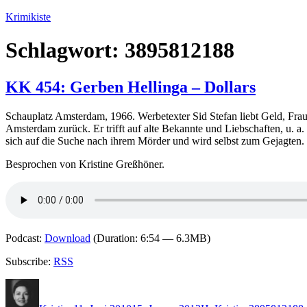
Zum
Krimikiste
Inhalt
springen
Schlagwort:
3895812188
KK 454: Gerben Hellinga – Dollars
Schauplatz Amsterdam, 1966. Werbetexter Sid Stefan liebt Geld, Fr
Amsterdam zurück. Er trifft auf alte Bekannte und Liebschaften, u. a. 
sich auf die Suche nach ihrem Mörder und wird selbst zum Gejagten.
Besprochen von Kristine Greßhöner.
Podcast:
Download
(Duration: 6:54 — 6.3MB)
Subscribe:
RSS
Autor
Veröffentlicht
Kategorien
Schlagwörter
am