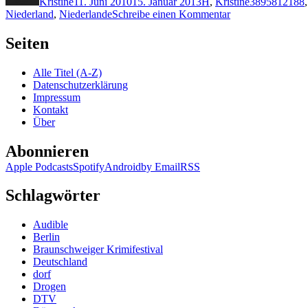
Kristine
11. Juni 2010
15. Januar 2013
H
,
Kristine
3895812188
zu
Niederland
,
Niederlande
Schreibe einen Kommentar
KK
454:
Seiten
Gerben
Hellinga
Alle Titel (A-Z)
–
Datenschutzerklärung
Dollars
Impressum
Kontakt
Über
Abonnieren
Apple Podcasts
Spotify
Android
by Email
RSS
Schlagwörter
Audible
Berlin
Braunschweiger Krimifestival
Deutschland
dorf
Drogen
DTV