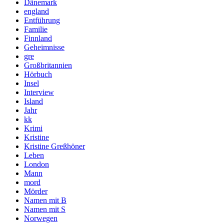
Dänemark
england
Entführung
Familie
Finnland
Geheimnisse
gre
Großbritannien
Hörbuch
Insel
Interview
Island
Jahr
kk
Krimi
Kristine
Kristine Greßhöner
Leben
London
Mann
mord
Mörder
Namen mit B
Namen mit S
Norwegen