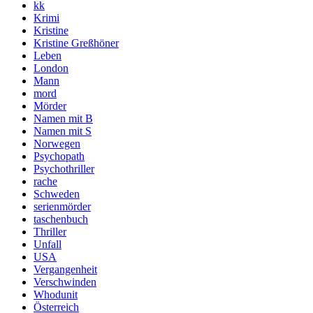
kk
Krimi
Kristine
Kristine Greßhöner
Leben
London
Mann
mord
Mörder
Namen mit B
Namen mit S
Norwegen
Psychopath
Psychothriller
rache
Schweden
serienmörder
taschenbuch
Thriller
Unfall
USA
Vergangenheit
Verschwinden
Whodunit
Österreich