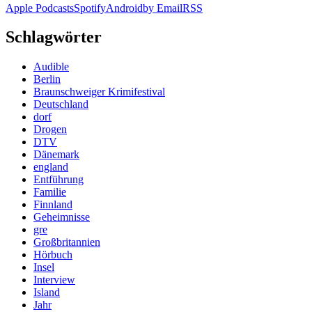
Apple Podcasts
Spotify
Android
by Email
RSS
Schlagwörter
Audible
Berlin
Braunschweiger Krimifestival
Deutschland
dorf
Drogen
DTV
Dänemark
england
Entführung
Familie
Finnland
Geheimnisse
gre
Großbritannien
Hörbuch
Insel
Interview
Island
Jahr