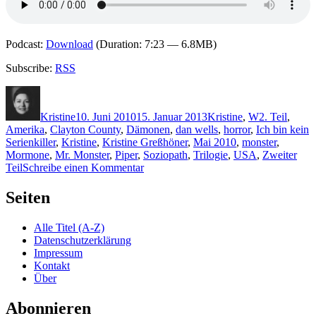
Podcast:
Download
(Duration: 7:23 — 6.8MB)
Subscribe:
RSS
Autor
Veröffentlicht
Kategorien
Schlagwörte
am
Kristine
10. Juni 2010
15. Januar 2013
Kristine
,
W
2. Teil
,
Amerika
,
Clayton County
,
Dämonen
,
dan wells
,
horror
,
Ich bin kein
Serienkiller
,
Kristine
,
Kristine Greßhöner
,
Mai 2010
,
monster
,
Mormone
,
Mr. Monster
,
Piper
,
Soziopath
,
Trilogie
,
USA
,
Zweiter
zu
Teil
Schreibe einen Kommentar
KK
453:
Seiten
Dan
Wells
Alle Titel (A-Z)
–
Datenschutzerklärung
Mr.
Impressum
Monster
Kontakt
Über
Abonnieren