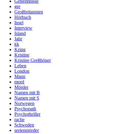
Geheimnisse
gre
Großbritannien
Hörbuch
Insel
Interview
Island
Jahr
kk
Krimi
Kristine
Kristine Greßhöner
Leben
London
Mann
mord
Mörder
Namen mit B
Namen mit S
Norwegen
Psychopath
Psychothriller
rache
Schweden
serienmörder