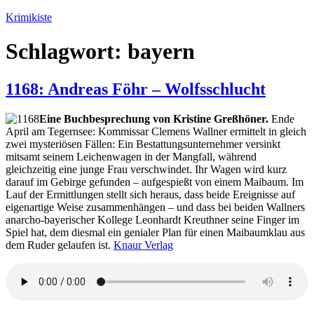
Zum
Krimikiste
Inhalt
springen
Schlagwort:
bayern
1168: Andreas Föhr – Wolfsschlucht
Eine Buchbesprechung von Kristine Greßhöner.
Ende
April am Tegernsee: Kommissar Clemens Wallner ermittelt in gleich
zwei mysteriösen Fällen: Ein Bestattungsunternehmer versinkt
mitsamt seinem Leichenwagen in der Mangfall, während
gleichzeitig eine junge Frau verschwindet. Ihr Wagen wird kurz
darauf im Gebirge gefunden – aufgespießt von einem Maibaum. Im
Lauf der Ermittlungen stellt sich heraus, dass beide Ereignisse auf
eigenartige Weise zusammenhängen – und dass bei beiden Wallners
anarcho-bayerischer Kollege Leonhardt Kreuthner seine Finger im
Spiel hat, dem diesmal ein genialer Plan für einen Maibaumklau aus
dem Ruder gelaufen ist.
Knaur Verlag