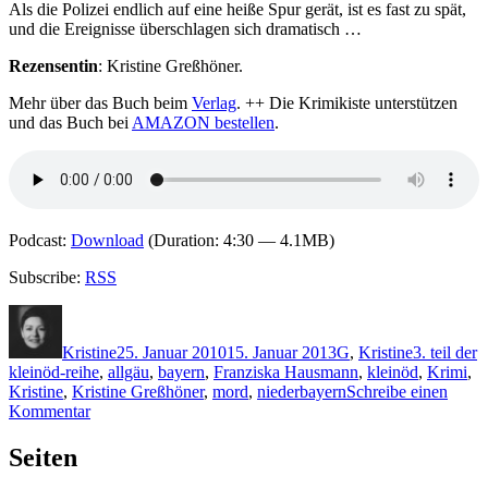
Als die Polizei endlich auf eine heiße Spur gerät, ist es fast zu spät,
und die Ereignisse überschlagen sich dramatisch …
Rezensentin
: Kristine Greßhöner.
Mehr über das Buch beim
Verlag
. ++ Die Krimikiste unterstützen
und das Buch bei
AMAZON bestellen
.
Podcast:
Download
(Duration: 4:30 — 4.1MB)
Subscribe:
RSS
Autor
Veröffentlicht
Kategorien
Schlagwört
am
Kristine
25. Januar 2010
15. Januar 2013
G
,
Kristine
3. teil der
kleinöd-reihe
,
allgäu
,
bayern
,
Franziska Hausmann
,
kleinöd
,
Krimi
,
Kristine
,
Kristine Greßhöner
,
mord
,
niederbayern
Schreibe einen
zu
Kommentar
KK
338:
Seiten
Katharina