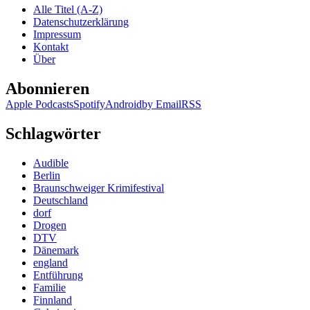
Gerwens,
Alle Titel (A-Z)
Herbert
Datenschutzerklärung
Schröger
Impressum
–
Kontakt
Anpfiff
Über
in
Kleinöd
Abonnieren
Apple Podcasts
Spotify
Android
by Email
RSS
Schlagwörter
Audible
Berlin
Braunschweiger Krimifestival
Deutschland
dorf
Drogen
DTV
Dänemark
england
Entführung
Familie
Finnland