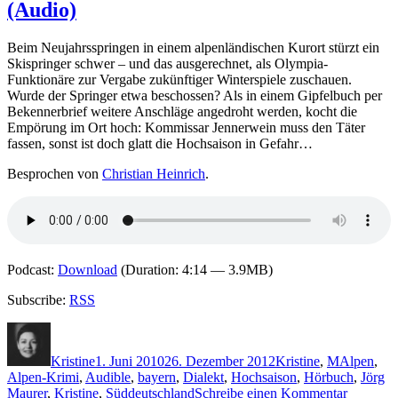
(Audio)
Schwarze
Piste
Beim Neujahrsspringen in einem alpenländischen Kurort stürzt ein
Skispringer schwer – und das ausgerechnet, als Olympia-
Funktionäre zur Vergabe zukünftiger Winterspiele zuschauen.
Wurde der Springer etwa beschossen? Als in einem Gipfelbuch per
Bekennerbrief weitere Anschläge angedroht werden, kocht die
Empörung im Ort hoch: Kommissar Jennerwein muss den Täter
fassen, sonst ist doch glatt die Hochsaison in Gefahr…
Besprochen von
Christian Heinrich
.
Podcast:
Download
(Duration: 4:14 — 3.9MB)
Subscribe:
RSS
Autor
Veröffentlicht
Kategorien
Schlagwör
am
Kristine
1. Juni 2010
26. Dezember 2012
Kristine
,
M
Alpen
,
Alpen-Krimi
,
Audible
,
bayern
,
Dialekt
,
Hochsaison
,
Hörbuch
,
Jörg
zu
Maurer
,
Kristine
,
Süddeutschland
Schreibe einen Kommentar