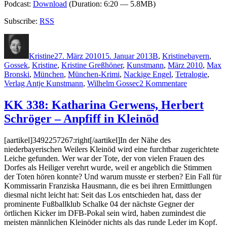
Podcast:
Download
(Duration: 6:20 — 5.8MB)
Subscribe:
RSS
Autor
Veröffentlicht
Kategorien
Schlagwörte
am
Kristine
27. März 2010
15. Januar 2013
B
,
Kristine
bayern
,
Gossek
,
Kristine
,
Kristine Greßhöner
,
Kunstmann
,
März 2010
,
Max
Bronski
,
München
,
München-Krimi
,
Nackige Engel
,
Tetralogie
,
zu
Verlag Antje Kunstmann
,
Wilhelm Gossec
2 Kommentare
KK
397:
KK 338: Katharina Gerwens, Herbert
Max
Schröger – Anpfiff in Kleinöd
Bronski
–
Nackige
[aartikel]3492257267:right[/aartikel]In der Nähe des
Engel
niederbayerischen Weilers Kleinöd wird eine furchtbar zugerichtete
Leiche gefunden. Wer war der Tote, der von vielen Frauen des
Dorfes als Heiliger verehrt wurde, weil er angeblich die Stimmen
der Toten hören konnte? Und warum musste er sterben? Ein Fall für
Kommissarin Franziska Hausmann, die es bei ihren Ermittlungen
diesmal nicht leicht hat: Seit das Los entschieden hat, dass der
prominente Fußballklub Schalke 04 der nächste Gegner der
örtlichen Kicker im DFB-Pokal sein wird, haben zumindest die
meisten männlichen Kleinöder nichts als das runde Leder im Kopf.