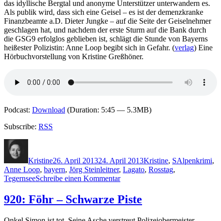
das idyllische Bergtal und anonyme Unterstützer unterwandern es.
Als publik wird, dass sich eine Geisel – es ist der demenzkranke
Finanzbeamte a.D. Dieter Jungke – auf die Seite der Geiselnehmer
geschlagen hat, und nachdem der erste Sturm auf die Bank durch
die GSG9 erfolglos geblieben ist, schlägt die Stunde von Bayerns
heißester Polizistin: Anne Loop begibt sich in Gefahr. (
verlag
) Eine
Hörbuchvorstellung von Kristine Greßhöner.
Podcast:
Download
(Duration: 5:45 — 5.3MB)
Subscribe:
RSS
Autor
Veröffentlicht
Kategorien
Schlagwörter
am
Kristine
26. April 2013
24. April 2013
Kristine
,
S
Alpenkrimi
,
Anne Loop
,
bayern
,
Jörg Steinleitner
,
Lagato
,
Rosstag
,
zu
Tegernsee
Schreibe einen Kommentar
948:
Jörg
920: Föhr – Schwarze Piste
Steinleitner
–
Onkel Simon ist tot. Seine Asche verstreut Polizeiobermeister