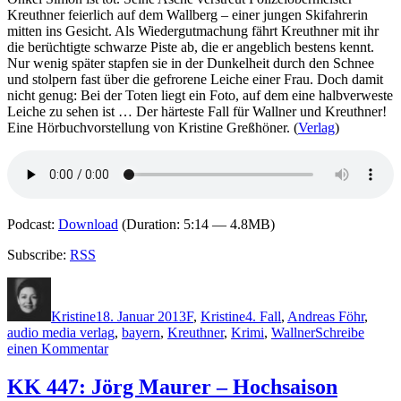
Räuberdatschi
Kreuthner feierlich auf dem Wallberg – einer jungen Skifahrerin
mitten ins Gesicht. Als Wiedergutmachung fährt Kreuthner mit ihr
die berüchtigte schwarze Piste ab, die er angeblich bestens kennt.
Nur wenig später stapfen sie in der Dunkelheit durch den Schnee
und stolpern fast über die gefrorene Leiche einer Frau. Doch damit
nicht genug: Bei der Toten liegt ein Foto, auf dem eine halbverweste
Leiche zu sehen ist … Der härteste Fall für Wallner und Kreuthner!
Eine Hörbuchvorstellung von Kristine Greßhöner. (
Verlag
)
Podcast:
Download
(Duration: 5:14 — 4.8MB)
Subscribe:
RSS
Autor
Veröffentlicht
Kategorien
Schlagwörter
am
Kristine
18. Januar 2013
F
,
Kristine
4. Fall
,
Andreas Föhr
,
audio media verlag
,
bayern
,
Kreuthner
,
Krimi
,
Wallner
Schreibe
zu
einen Kommentar
920:
Föhr
KK 447: Jörg Maurer – Hochsaison
–