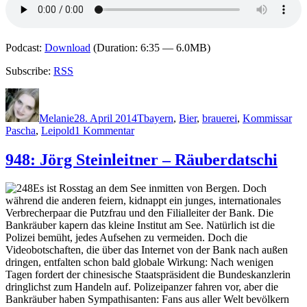
Podcast:
Download
(Duration: 6:35 — 6.0MB)
Subscribe:
RSS
Autor
Veröffentlicht
Kategorien
Schlagwörter
am
Melanie
28. April 2014
T
bayern
,
Bier
,
brauerei
,
Kommissar
zu
Pascha
,
Leipold
1 Kommentar
1073:
Su
948: Jörg Steinleitner – Räuberdatschi
Turhan
–
Es ist Rosstag an dem See inmitten von Bergen. Doch
Bierleichen
während die anderen feiern, kidnappt ein junges, internationales
Verbrecherpaar die Putzfrau und den Filialleiter der Bank. Die
Bankräuber kapern das kleine Institut am See. Natürlich ist die
Polizei bemüht, jedes Aufsehen zu vermeiden. Doch die
Videobotschaften, die über das Internet von der Bank nach außen
dringen, entfalten schon bald globale Wirkung: Nach wenigen
Tagen fordert der chinesische Staatspräsident die Bundeskanzlerin
dringlichst zum Handeln auf. Polizeipanzer fahren vor, aber die
Bankräuber haben Sympathisanten: Fans aus aller Welt bevölkern