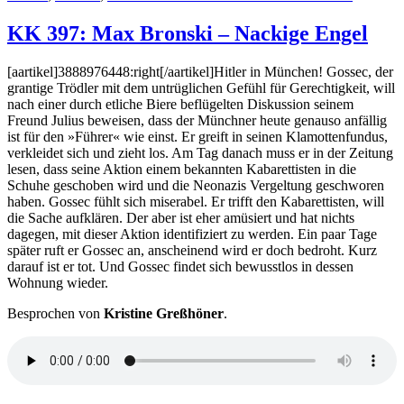
KK
447:
KK 397: Max Bronski – Nackige Engel
Jörg
Maurer
[aartikel]3888976448:right[/aartikel]Hitler in München! Gossec, der
–
grantige Trödler mit dem untrüglichen Gefühl für Gerechtigkeit, will
Hochsai
nach einer durch etliche Biere beflügelten Dis­kus­sion seinem
(Audio)
Freund Julius beweisen, dass der Münch­ner heute genauso anfällig
ist für den »Führer« wie einst. Er greift in seinen Klamot­ten­fun­dus,
verkleidet sich und zieht los. Am Tag danach muss er in der Zeitung
lesen, dass seine Aktion einem bekannten Kabarettisten in die
Schuhe geschoben wird und die Neonazis Ver­geltung geschworen
haben. Gossec fühlt sich miserabel. Er trifft den Kabarettisten, will
die Sache aufklären. Der aber ist eher amüsiert und hat nichts
dagegen, mit dieser Aktion identifiziert zu werden. Ein paar Tage
später ruft er Gossec an, anscheinend wird er doch bedroht. Kurz
darauf ist er tot. Und Gossec findet sich bewusstlos in dessen
Wohnung wieder.
Besprochen von
Kristine Greßhöner
.