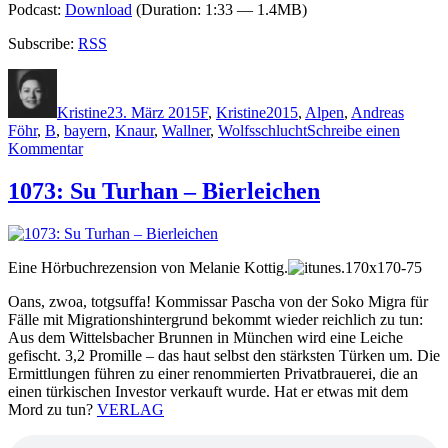
Podcast:
Download
(Duration: 1:33 — 1.4MB)
Subscribe:
RSS
Autor
Veröffentlicht
Kategorien
Schlagwörter
am
Kristine
23. März 2015
F
,
Kristine
2015
,
Alpen
,
Andreas
Föhr
,
B
,
bayern
,
Knaur
,
Wallner
,
Wolfsschlucht
Schreibe einen
zu
Kommentar
1168:
Andreas
1073: Su Turhan – Bierleichen
Föhr
–
Wolfsschlucht
Eine Hörbuchrezension von Melanie Kottig.
Oans, zwoa, totgsuffa! Kommissar Pascha von der Soko Migra für
Fälle mit Migrationshintergrund bekommt wieder reichlich zu tun:
Aus dem Wittelsbacher Brunnen in München wird eine Leiche
gefischt. 3,2 Promille – das haut selbst den stärksten Türken um. Die
Ermittlungen führen zu einer renommierten Privatbrauerei, die an
einen türkischen Investor verkauft wurde. Hat er etwas mit dem
Mord zu tun?
VERLAG