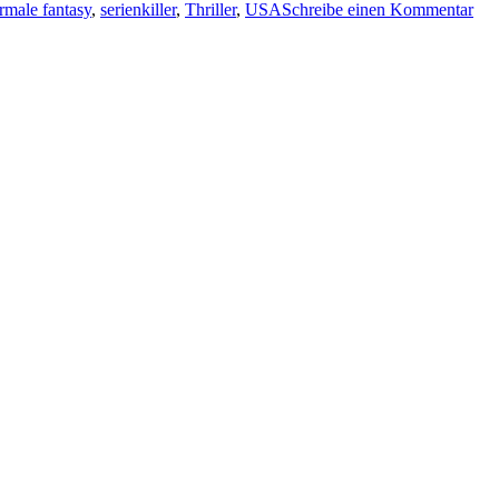
rmale fantasy
,
serienkiller
,
Thriller
,
USA
Schreibe einen Kommentar
328
Da
Wel
–
Ich
bin
kei
Seri