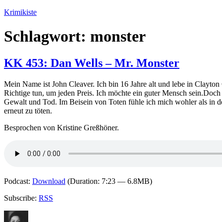
Zum
Krimikiste
Inhalt
springen
Schlagwort:
monster
KK 453: Dan Wells – Mr. Monster
Mein Name ist John Cleaver. Ich bin 16 Jahre alt und lebe in Clayt
Richtige tun, um jeden Preis. Ich möchte ein guter Mensch sein.Doch d
Gewalt und Tod. Im Beisein von Toten fühle ich mich wohler als in 
erneut zu töten.
Besprochen von Kristine Greßhöner.
Podcast:
Download
(Duration: 7:23 — 6.8MB)
Subscribe:
RSS
Autor
Veröffentlicht
Kategorien
Schlagwörte