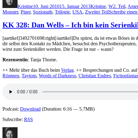
am
Kristine
10. Juni 2010
15. Januar 2013
Kristine
,
W
2. Teil
,
Amer
Monster
,
Piper
,
Soziopath
,
Trilogie
,
USA
,
Zweiter Teil
Schreibe eine
KK 328: Dan Wells – Ich bin kein Serienki
[aartikel]3492701698:right[/aartikel]Du spürst, da ist etwas Böses in 
dir selbst den Kontakt zu Mädchen, besuchst den Psychotherapeuten, h
wirst zum Serienkiller werden. Die Frage ist nur – wann?
Rezensentin
: Tanja Thome.
++ Mehr über das Buch beim
Verlag
. ++ Besprechungen und Co. auf
Röntgen
,
Taytom
,
Words of Darkness
,
Christian Endres
,
Fictionfanta
Podcast:
Download
(Duration: 6:16 — 5.7MB)
Subscribe:
RSS
Autor
Veröffentlicht
Kategorien
Schlagwör
am