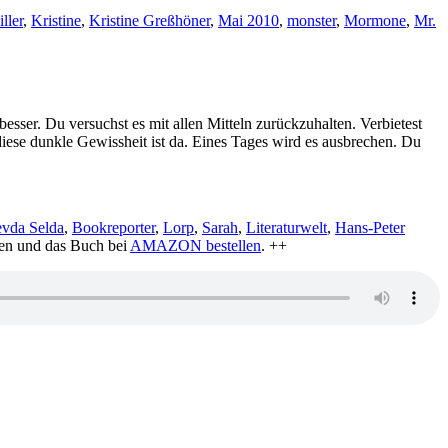
ller
,
Kristine
,
Kristine Greßhöner
,
Mai 2010
,
monster
,
Mormone
,
Mr.
besser. Du versuchst es mit allen Mitteln zurückzuhalten. Verbietest
diese dunkle Gewissheit ist da. Eines Tages wird es ausbrechen. Du
evda Selda
,
Bookreporter
,
Lorp
,
Sarah
,
Literaturwelt
,
Hans-Peter
zen und das Buch bei
AMAZON bestellen
. ++
zu
KK