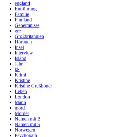
england
Entführung
Familie
Finnland
Geheimnisse
gre
Großbritannien
Hörbuch
Insel
Interview
Island
Jahr
kk
Krimi
Kristine
Kristine Greßhöner
Leben
London
Mann
mord
Mörder
Namen mit B
Namen mit S
Norwegen
Psychopath