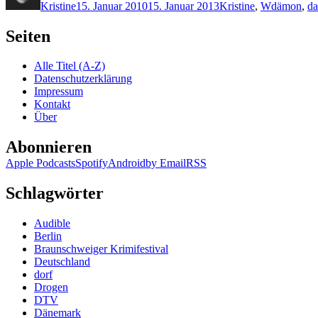
Kristine
15. Januar 2010
15. Januar 2013
Kristine
,
W
dämon
,
da
Seiten
Alle Titel (A-Z)
Datenschutzerklärung
Impressum
Kontakt
Über
Abonnieren
Apple Podcasts
Spotify
Android
by Email
RSS
Schlagwörter
Audible
Berlin
Braunschweiger Krimifestival
Deutschland
dorf
Drogen
DTV
Dänemark