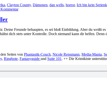
ika
,
Clayton County
,
Dämonen
,
dan wells
,
horror
,
Ich bin kein Serienki
zu
n Kommentar
KK
453:
ller
Dan
Wells
dir. Deine Freunde behaupten, es sei bloß Einbildung. Aber du weißt es 
–
ältst dich stets unter Kontrolle. Doch niemand kann dir helfen. Denn 
Mr.
Monster
 den Seiten von
Phantastik-Couch
,
Nicole Rensmann
,
Media-Mania
,
S
sy
,
Ringbote
,
Fantasyguide
und
Suite 101
. ++ Die Krimikiste unterstüt
ter