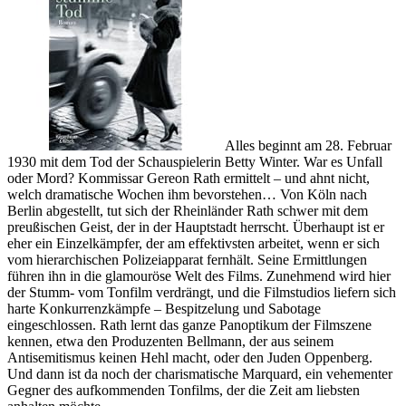
Alles beginnt am 28. Februar
1930 mit dem Tod der Schauspielerin Betty Winter. War es Unfall
oder Mord? Kommissar Gereon Rath ermittelt – und ahnt nicht,
welch dramatische Wochen ihm bevorstehen… Von Köln nach
Berlin abgestellt, tut sich der Rheinländer Rath schwer mit dem
preußischen Geist, der in der Hauptstadt herrscht. Überhaupt ist er
eher ein Einzelkämpfer, der am effektivsten arbeitet, wenn er sich
vom hierarchischen Polizeiapparat fernhält. Seine Ermittlungen
führen ihn in die glamouröse Welt des Films. Zunehmend wird hier
der Stumm- vom Tonfilm verdrängt, und die Filmstudios liefern sich
harte Konkurrenzkämpfe – Bespitzelung und Sabotage
eingeschlossen. Rath lernt das ganze Panoptikum der Filmszene
kennen, etwa den Produzenten Bellmann, der aus seinem
Antisemitismus keinen Hehl macht, oder den Juden Oppenberg.
Und dann ist da noch der charismatische Marquard, ein vehementer
Gegner des aufkommenden Tonfilms, der die Zeit am liebsten