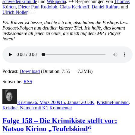
schwedenkrimi.de
und
Wikipedia
. ++ Besprechungen von
Thomas
Kürten
,
Dieter Paul Rudolph
,
Claus Kerkhoff
,
Daniel Raifura
und
Ulrich Noller
. ++
PS: Kürzer ist besser, dachte ich mir, also haben die Postings bzw.
Podcast-Folgen nun deutlich kürzere Titel. Ich hoffe, dies kommt
insbesondere all jenen zu Gute, die mich auf dem MP3-Player
hören!
Podcast:
Download
(Duration: 7:55 — 7.3MB)
Subscribe:
RSS
Autor
Veröffentlicht
Kategorien
Schlagwörte
am
Kristine
26. März 2009
15. Januar 2013
K
,
Kristine
Finnland
,
zu
Kristine
,
Namen mit K
1 Kommentar
KK
170:
Folge 158 – Die Krimikiste stellt vor:
Pentti
Natsuo Kirino „Teufelskind“
Kirstilä
–