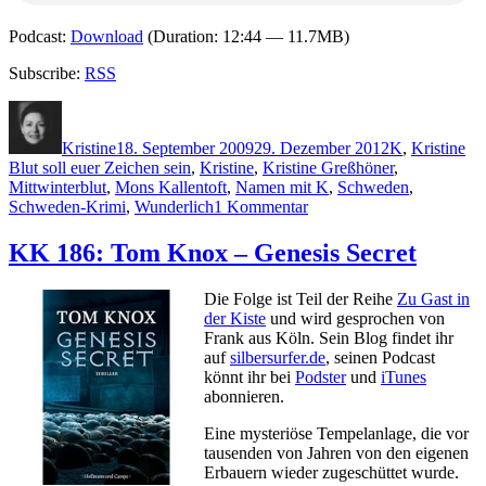
Podcast:
Download
(Duration: 12:44 — 11.7MB)
Subscribe:
RSS
Autor
Veröffentlicht
Kategorien
Sc
am
Kristine
18. September 2009
29. Dezember 2012
K
,
Kristine
Blut soll euer Zeichen sein
,
Kristine
,
Kristine Greßhöner
,
Mittwinterblut
,
Mons Kallentoft
,
Namen mit K
,
Schweden
,
zu
Schweden-Krimi
,
Wunderlich
1 Kommentar
KK
231:
KK 186: Tom Knox – Genesis Secret
Mons
Kallentoft
Die Folge ist Teil der Reihe
Zu Gast in
–
der Kiste
und wird gesprochen von
Blut
Frank aus Köln. Sein Blog findet ihr
soll
auf
silbersurfer.de
, seinen Podcast
euer
könnt ihr bei
Podster
und
iTunes
Zeichen
abonnieren.
sein
Eine mysteriöse Tempelanlage, die vor
tausenden von Jahren von den eigenen
Erbauern wieder zugeschüttet wurde.