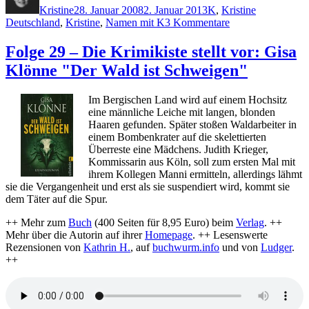
Kristine
28. Januar 2008
2. Januar 2013
K
,
Kristine
zu
Deutschland
,
Kristine
,
Namen mit K
3 Kommentare
Folge
30
Folge 29 – Die Krimikiste stellt vor: Gisa
–
Klönne "Der Wald ist Schweigen"
Die
Krimikiste
stellt
Im Bergischen Land wird auf einem Hochsitz
vor:
eine männliche Leiche mit langen, blonden
Ludo
Haaren gefunden. Später stoßen Waldarbeiter in
A.
einem Bombenkrater auf die skelettierten
Kaiser
Überreste eine Mädchens. Judith Krieger,
"Seipels
Kommissarin aus Köln, soll zum ersten Mal mit
Geheimnis"
ihrem Kollegen Manni ermitteln, allerdings lähmt
sie die Vergangenheit und erst als sie suspendiert wird, kommt sie
dem Täter auf die Spur.
++ Mehr zum
Buch
(400 Seiten für 8,95 Euro) beim
Verlag
. ++
Mehr über die Autorin auf ihrer
Homepage
. ++ Lesenswerte
Rezensionen von
Kathrin H.
, auf
buchwurm.info
und von
Ludger
.
++