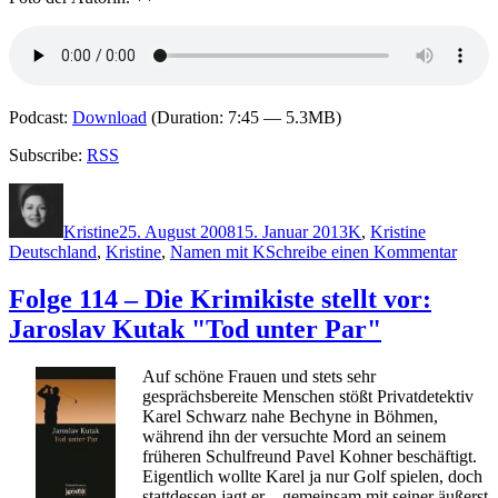
Podcast:
Download
(Duration: 7:45 — 5.3MB)
Subscribe:
RSS
Autor
Veröffentlicht
Kategorien
Schlagwör
am
Kristine
25. August 2008
15. Januar 2013
K
,
Kristine
zu
Deutschland
,
Kristine
,
Namen mit K
Schreibe einen Kommentar
Folge
123
Folge 114 – Die Krimikiste stellt vor:
–
Jaroslav Kutak "Tod unter Par"
Die
Krimi
stellt
Auf schöne Frauen und stets sehr
vor:
gesprächsbereite Menschen stößt Privatdetektiv
Sabin
Karel Schwarz nahe Bechyne in Böhmen,
Klew
während ihn der versuchte Mord an seinem
„Blut
früheren Schulfreund Pavel Kohner beschäftigt.
Eigentlich wollte Karel ja nur Golf spielen, doch
stattdessen jagt er – gemeinsam mit seiner äußerst