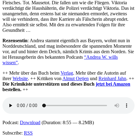
Fleisches. Tot. Mausetot. Die fallen um wie die Fliegen. Viktoria
verdächtigt die Haushälterin, die Polizei verdächtigt Viktoria. Das ist
unangenehm, denn erstens hat sie niemanden ermordet, zweitens
will sie verhindern, dass ihre Karriere als Fälscherin abrupt endet.
Also ermittelt sie selbst. Mit den zu erwartenden Folgen für ihre
Gesundheit …
Rezensentin
: Andrea stammt eigentlich aus Bayern, wohnt nun in
Norddeutschland, und mag insbesondere die spannenden Momente
vor, auf und hinter dem Deich, nämlich Krimis aus dem Norden. Sie
ist Herausgeberin des bekannten Podcasts
“Andrea W. wills
wissen”
.
++ Mehr über das Buch beim
Verlag
. Mehr über die Autorin auf
ihrer
Website
. ++ Kritiken von
Almut Oetjen
und
Reinhard Jahn
. ++
Die Krimikiste unterstützen und dieses Buch
jetzt bei Amazon
bestellen.
++
Podcast:
Download
(Duration: 8:55 — 8.2MB)
Subscribe:
RSS