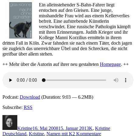
stellt
Ein alleinstehender S-Bahn-Fahrer liegt
vor:
erstochen auf den Gleisen. Eine junge,
Jaroslav
misshandelte Frau wird aus einem Kellerverlies
Kutak
befreit. Eine aufstrebende Künstlerin
"Tod
verschwindet. Eine russische Pathologin kämpft
unter
mit ihren Erinnerungen. Judith Krieger und ihr
Par"
Kollege Manni Korzilius ermitteln in ihrem
dritten Fall in Köln. Zwar fahnden sie nach einem Täter, doch jagen
sie zugleich das unerreichbare Übel und den Schrecken, die nicht
greifbar über allem stehen.
++ Mehr über die Autorin auf ihrer neu gestalteten
Homepage
. ++
Podcast:
Download
(Duration: 9:03 — 6.2MB)
Subscribe:
RSS
Autor
Veröffentlicht
Kategorien
Schlagwörter
am
Kristine
16. Mai 2008
15. Januar 2013
K
,
Kristine
zu
Deutschland
,
Kristine
,
Namen mit K
2 Kommentare