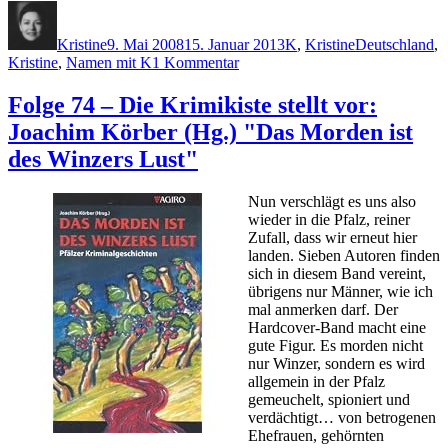
Autor
Veröffentlicht
Kategorien
Schlagwörter
am
Kristine
9. Mai 2008
15. Januar 2013
K
,
Kristine
Deutschland
,
zu
Kristine
,
Namen mit K
1 Kommentar
Folge
84
Folge 74 – Die Krimikiste stellt vor:
–
Joachim Körber (Hg.) "Das Morden ist
Die
Krimikiste
des Winzers Lust"
stellt
vor:
Nun verschlägt es uns also
Henner
wieder in die Pfalz, reiner
Kotte
Zufall, dass wir erneut hier
"Abriss
landen. Sieben Autoren finden
Leipzig"
sich in diesem Band vereint,
übrigens nur Männer, wie ich
mal anmerken darf. Der
Hardcover-Band macht eine
gute Figur. Es morden nicht
nur Winzer, sondern es wird
allgemein in der Pfalz
gemeuchelt, spioniert und
verdächtigt… von betrogenen
Ehefrauen, gehörnten