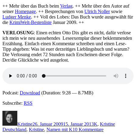
++ Mehr über das Buch beim
Verlag
. ++ Mehr über den Autor auf
seiner
Homepage
. ++ Besprechungen von
Ulrich Noller
sowie
Ludger Menke
. ++ Voll des Lobes: Das Buch wurde ausgewählt für
die
KrimiWelt-Bestenliste
Januar 2009. ++
VERLOSUNG
: Einen echten Otto Dix gibt es nicht, dafür verlose
ich mein wie neu aussehendes Leseexemplar dieser beklemmenden
Erzählung. Einfach einen Kommentar schreiben und einen Lese-
Tipp abgeben: Was ist euer derzeitiges Lieblingsbuch und warum?
Die Verlosung endet 72 Stunden nach Erscheinen dieser Folge.
Der/die Glückliche wird ausgelost.
Podcast:
Download
(Duration: 9:28 — 8.7MB)
Subscribe:
RSS
Autor
Veröffentlicht
Kategorien
Schlagwört
am
Kristine
26. Januar 2009
15. Januar 2013
K
,
Kristine
zu
Deutschland
,
Kristine
,
Namen mit K
10 Kommentare
Folge