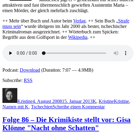
attraktiven und fast übermenschlich gewieften Assistentin Maria –
einen Mörder, der gleich mehrfach zuschlägt.
++ Mehr über Buch und Autor beim
Verlag
. ++ Sein Buch „
Strafe
muss sein
“ wurde übrigens im Jahr 2000 als bester, tschechischer
Kriminalroman ausgezeichnet. ++ Wörterbuch zum Spicken:
Begriffe aus dem Golfsport in der
Wikipedia
. ++
Podcast:
Download
(Duration: 7:07 — 4.9MB)
Subscribe:
RSS
Autor
Veröffentlicht
Kategorien
Schlagwört
am
Kristine
4. August 2008
15. Januar 2013
K
,
Kristine
Kristine
,
zu
Namen mit K
,
Tschechien
Schreibe einen Kommentar
Folge
114
Folge 86 – Die Krimikiste stellt vor: Gisa
–
Klönne "Nacht ohne Schatten"
Die
Krimikiste