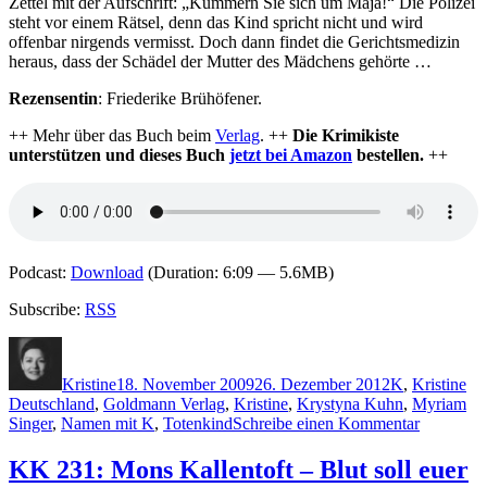
Zettel mit der Aufschrift: „Kümmern Sie sich um Maja!“ Die Polizei
steht vor einem Rätsel, denn das Kind spricht nicht und wird
offenbar nirgends vermisst. Doch dann findet die Gerichtsmedizin
heraus, dass der Schädel der Mutter des Mädchens gehörte …
Rezensentin
: Friederike Brühöfener.
++ Mehr über das Buch beim
Verlag
. ++
Die Krimikiste
unterstützen und dieses Buch
jetzt bei Amazon
bestellen.
++
Podcast:
Download
(Duration: 6:09 — 5.6MB)
Subscribe:
RSS
Autor
Veröffentlicht
Kategorien
Sc
am
Kristine
18. November 2009
26. Dezember 2012
K
,
Kristine
Deutschland
,
Goldmann Verlag
,
Kristine
,
Krystyna Kuhn
,
Myriam
zu
Singer
,
Namen mit K
,
Totenkind
Schreibe einen Kommentar
KK
271:
KK 231: Mons Kallentoft – Blut soll euer
Krystyna