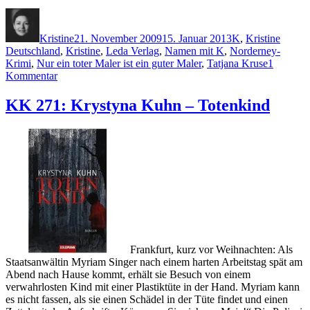
Autor
Veröffentlicht
Kategorien
Schlag
am
Kristine
21. November 2009
15. Januar 2013
K
,
Kristine
Deutschland
,
Kristine
,
Leda Verlag
,
Namen mit K
,
Norderney-
Krimi
,
Nur ein toter Maler ist ein guter Maler
,
Tatjana Kruse
1
zu
Kommentar
KK
274:
KK 271: Krystyna Kuhn – Totenkind
Tatjana
Kruse
–
Nur
ein
toter
Maler
ist
ein
guter
Maler
Frankfurt, kurz vor Weihnachten: Als
Staatsanwältin Myriam Singer nach einem harten Arbeitstag spät am
Abend nach Hause kommt, erhält sie Besuch von einem
verwahrlosten Kind mit einer Plastiktüte in der Hand. Myriam kann
es nicht fassen, als sie einen Schädel in der Tüte findet und einen