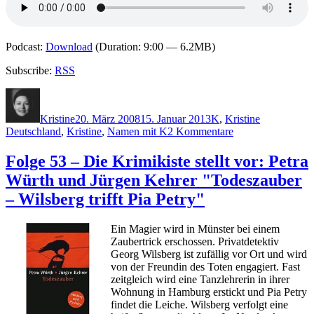
Podcast:
Download
(Duration: 9:00 — 6.2MB)
Subscribe:
RSS
Autor
Veröffentlicht
Kategorien
Schlagwörte
am
Kristine
20. März 2008
15. Januar 2013
K
,
Kristine
zu
Deutschland
,
Kristine
,
Namen mit K
2 Kommentare
Folge
55
Folge 53 – Die Krimikiste stellt vor: Petra
–
Würth und Jürgen Kehrer "Todeszauber
Die
Krimikiste
– Wilsberg trifft Pia Petry"
stellt
vor:
Ein Magier wird in Münster bei einem
Volker
Zaubertrick erschossen. Privatdetektiv
Klüpfel
Georg Wilsberg ist zufällig vor Ort und wird
und
von der Freundin des Toten engagiert. Fast
Michael
zeitgleich wird eine Tanzlehrerin in ihrer
Kobr
Wohnung in Hamburg erstickt und Pia Petry
"Laienspiel"
findet die Leiche. Wilsberg verfolgt eine