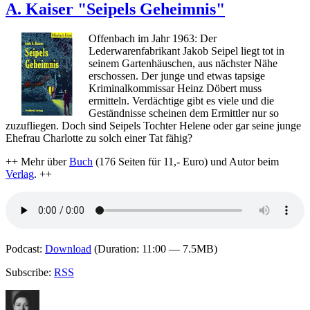
A. Kaiser "Seipels Geheimnis"
Die
Krimi
stellt
Offenbach im Jahr 1963: Der
vor:
Lederwarenfabrikant Jakob Seipel liegt tot in
Lotte
seinem Gartenhäuschen, aus nächster Nähe
Kinsk
erschossen. Der junge und etwas tapsige
"Heim
Kriminalkommissar Heinz Döbert muss
ermitteln. Verdächtige gibt es viele und die
Geständnisse scheinen dem Ermittler nur so
zuzufliegen. Doch sind Seipels Tochter Helene oder gar seine junge
Ehefrau Charlotte zu solch einer Tat fähig?
++ Mehr über
Buch
(176 Seiten für 11,- Euro) und Autor beim
Verlag
. ++
Podcast:
Download
(Duration: 11:00 — 7.5MB)
Subscribe:
RSS
Autor
Veröffentlicht
Kategorien
Schlagwörte
am