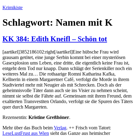
Zum
Krimikiste
Inhalt
springen
Schlagwort:
Namen mit K
KK 384: Edith Kneifl – Schön tot
[aartikel]3852186102:right[/aartikel]Eine hübsche Frau wird
grausam getötet, eine junge Serbin kommt bei einer mysteriösen
Gasexplosion ums Leben, eine dritte, die eigentlich keine Frau ist,
entgeht dem Tod nur knapp. Dann schlägt der Serienkiller noch ein
weiteres Mal zu… Die rothaarige Romni Katharina Kafka,
Kellnerin in einem Margaretner Café, verfolgt die Morde in ihrem
Stadtviertel mehr mit Neugier als mit Schrecken. Doch als der
geheimnisvolle Täter dann auch sie ins Visier zu nehmen scheint,
nimmt sie selbst die Fährte auf. Gemeinsam mit ihrem Freund, dem
exaltierten Transvestiten Orlando, verfolgt sie die Spuren des Täters
quer durch Margareten.
Rezensentin:
Kristine Greßhöner
.
Mehr über das Buch beim
Verlag
. ++ Frisch vom Tatort:
LeseLustFrust aus Wien
sieht das Ganze aus heimischer