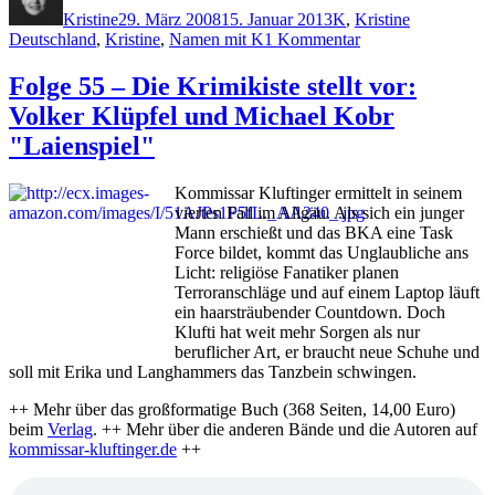
Kristine
29. März 2008
15. Januar 2013
K
,
Kristine
zu
Deutschland
,
Kristine
,
Namen mit K
1 Kommentar
Folge
68
Folge 55 – Die Krimikiste stellt vor:
–
Volker Klüpfel und Michael Kobr
Die
Krimikiste
"Laienspiel"
stellt
vor:
Kommissar Kluftinger ermittelt in seinem
Gisa
vierten Fall im Allgäu. Als sich ein junger
Klönne
Mann erschießt und das BKA eine Task
"Unter
Force bildet, kommt das Unglaubliche ans
dem
Licht: religiöse Fanatiker planen
Eis"
Terroranschläge und auf einem Laptop läuft
ein haarsträubender Countdown. Doch
Klufti hat weit mehr Sorgen als nur
beruflicher Art, er braucht neue Schuhe und
soll mit Erika und Langhammers das Tanzbein schwingen.
++ Mehr über das großformatige Buch (368 Seiten, 14,00 Euro)
beim
Verlag
. ++ Mehr über die anderen Bände und die Autoren auf
kommissar-kluftinger.de
++