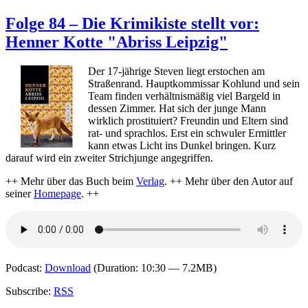
Folge
86
Folge 84 – Die Krimikiste stellt vor:
–
Henner Kotte "Abriss Leipzig"
Die
Krimikiste
stellt
Der 17-jährige Steven liegt erstochen am
vor:
Straßenrand. Hauptkommissar Kohlund und sein
Gisa
Team finden verhältnismäßig viel Bargeld in
Klönne
dessen Zimmer. Hat sich der junge Mann
"Nacht
wirklich prostituiert? Freundin und Eltern sind
ohne
rat- und sprachlos. Erst ein schwuler Ermittler
Schatten"
kann etwas Licht ins Dunkel bringen. Kurz
darauf wird ein zweiter Strichjunge angegriffen.
++ Mehr über das Buch beim
Verlag
. ++ Mehr über den Autor auf
seiner
Homepage
. ++
Podcast:
Download
(Duration: 10:30 — 7.2MB)
Subscribe:
RSS