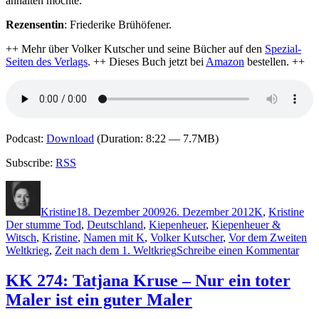
anhalten möchte.
Rezensentin
: Friederike Brühöfener.
++ Mehr über Volker Kutscher und seine Bücher auf den
Spezial-
Seiten des Verlags
. ++ Dieses Buch jetzt bei
Amazon
bestellen. ++
Podcast:
Download
(Duration: 8:22 — 7.7MB)
Subscribe:
RSS
Autor
Veröffentlicht
Kategorien
Sch
am
Kristine
18. Dezember 2009
26. Dezember 2012
K
,
Kristine
Der stumme Tod
,
Deutschland
,
Kiepenheuer
,
Kiepenheuer &
Witsch
,
Kristine
,
Namen mit K
,
Volker Kutscher
,
Vor dem Zweiten
zu
Weltkrieg
,
Zeit nach dem 1. Weltkrieg
Schreibe einen Kommentar
KK
301:
KK 274: Tatjana Kruse – Nur ein toter
Volk
Maler ist ein guter Maler
Kuts
–