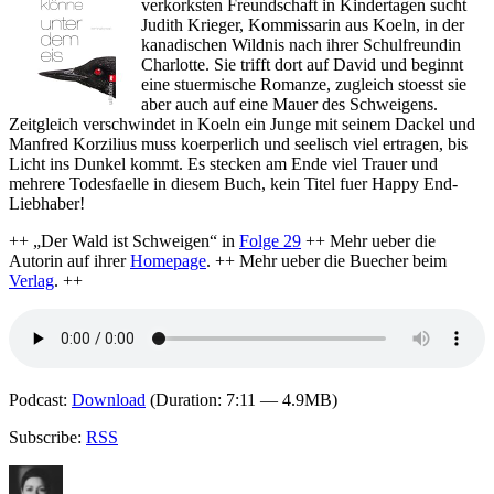
verkorksten Freundschaft in Kindertagen sucht
Joachim
Judith Krieger, Kommissarin aus Koeln, in der
Körber
kanadischen Wildnis nach ihrer Schulfreundin
(Hg.)
Charlotte. Sie trifft dort auf David und beginnt
"Das
eine stuermische Romanze, zugleich stoesst sie
Morden
aber auch auf eine Mauer des Schweigens.
ist
Zeitgleich verschwindet in Koeln ein Junge mit seinem Dackel und
des
Manfred Korzilius muss koerperlich und seelisch viel ertragen, bis
Winzers
Licht ins Dunkel kommt. Es stecken am Ende viel Trauer und
Lust"
mehrere Todesfaelle in diesem Buch, kein Titel fuer Happy End-
Liebhaber!
++ „Der Wald ist Schweigen“ in
Folge 29
++ Mehr ueber die
Autorin auf ihrer
Homepage
. ++ Mehr ueber die Buecher beim
Verlag
. ++
Podcast:
Download
(Duration: 7:11 — 4.9MB)
Subscribe:
RSS
Autor
Veröffentlicht
Kategorien
Schlagwörte
am