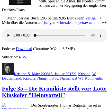
heiße Spur an die Alster. Im Norden kommt
es dann zu einer Begegnung des ungleichen
Detektiv-Paars.
++ Mehr über das Buch (285 Seiten, 9,95 Euro) beim
Verlag
. ++
Mehr über die Autoren auf
juergen-kehrer.de
und
petrawuerth.de
++
Podcast:
Download
(Duration: 9:32 — 6.5MB)
Subscribe:
RSS
Autor
Veröffentlicht
Kategorien
Schlagw
am
Kristine
15. März 2008
15. Januar 2013
K
,
Kristine
,
W
zu
Deutschland
,
Kristine
,
Namen mit K
,
Namen mit W
1 Kommentar
Fol
53
Folge 35 – Die Krimikiste stellt vor: Lotte
–
Kinskofer "Heimvorteil"
Die
Kri
stell
Der Sportreporter Thomas Reitinger geraet in
vor: