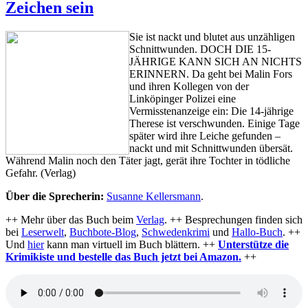
Zeichen sein
Kuhn
–
Totenkin
Sie ist nackt und blutet aus unzähligen
Schnittwunden. DOCH DIE 15-
JÄHRIGE KANN SICH AN NICHTS
ERINNERN. Da geht bei Malin Fors
und ihren Kollegen von der
Linköpinger Polizei eine
Vermisstenanzeige ein: Die 14-jährige
Therese ist verschwunden. Einige Tage
später wird ihre Leiche gefunden –
nackt und mit Schnittwunden übersät.
Während Malin noch den Täter jagt, gerät ihre Tochter in tödliche
Gefahr. (Verlag)
Über die Sprecherin:
Susanne Kellersmann
.
++ Mehr über das Buch beim
Verlag
. ++ Besprechungen finden sich
bei
Leserwelt
,
Buchbote-Blog
,
Schwedenkrimi
und
Hallo-Buch
. ++
Und
hier
kann man virtuell im Buch blättern. ++
Unterstütze die
Krimikiste und bestelle das Buch jetzt bei Amazon.
++