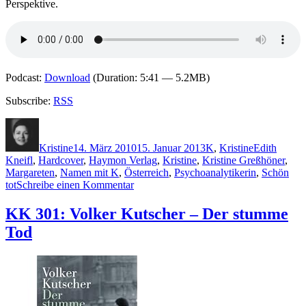
Perspektive.
Podcast:
Download
(Duration: 5:41 — 5.2MB)
Subscribe:
RSS
Autor
Veröffentlicht
Kategorien
Schlagwörte
am
Kristine
14. März 2010
15. Januar 2013
K
,
Kristine
Edith
Kneifl
,
Hardcover
,
Haymon Verlag
,
Kristine
,
Kristine Greßhöner
,
Margareten
,
Namen mit K
,
Österreich
,
Psychoanalytikerin
,
Schön
zu
tot
Schreibe einen Kommentar
KK
384:
KK 301: Volker Kutscher – Der stumme
Edith
Tod
Kneifl
–
Schön
tot