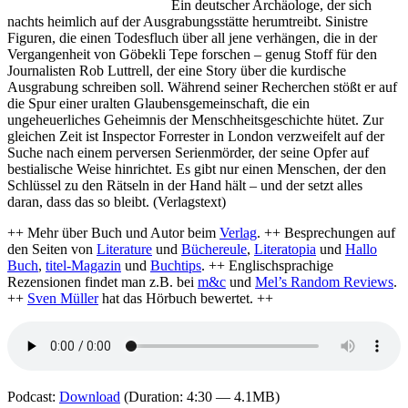
Ein deutscher Archäologe, der sich
nachts heimlich auf der Ausgrabungsstätte herumtreibt. Sinistre
Figuren, die einen Todesfluch über all jene verhängen, die in der
Vergangenheit von Göbekli Tepe forschen – genug Stoff für den
Journalisten Rob Luttrell, der eine Story über die kurdische
Ausgrabung schreiben soll. Während seiner Recherchen stößt er auf
die Spur einer uralten Glaubensgemeinschaft, die ein
ungeheuerliches Geheimnis der Menschheitsgeschichte hütet. Zur
gleichen Zeit ist Inspector Forrester in London verzweifelt auf der
Suche nach einem perversen Serienmörder, der seine Opfer auf
bestialische Weise hinrichtet. Es gibt nur einen Menschen, der den
Schlüssel zu den Rätseln in der Hand hält – und der setzt alles
daran, dass das so bleibt. (Verlagstext)
++ Mehr über Buch und Autor beim
Verlag
. ++ Besprechungen auf
den Seiten von
Literature
und
Büchereule
,
Literatopia
und
Hallo
Buch
,
titel-Magazin
und
Buchtips
. ++ Englischsprachige
Rezensionen findet man z.B. bei
m&c
und
Mel’s Random Reviews
.
++
Sven Müller
hat das Hörbuch bewertet. ++
Podcast:
Download
(Duration: 4:30 — 4.1MB)