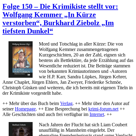
155
Folge 150 – Die Krimikiste stellt vor:
–
Wolfgang Kemmer „In Kürze
Die
Krimikiste
verstorben“, Burkhard Ziebolz „Im
stellt
tiefsten Dunkel“
vor:
Stefan
Kiesbye
Mord und Totschlag in aller Kürze: Die von
„Nebenan
Wolfgang Kemmer zusammengetragenen
ein
Kurzgeschichten, 20 an der Zahl, eignen sich
Mädchen“
bestens als Bettlektüre, da jede Erzählung auf das
Wesentliche reduziert ist. Die Beiträge stammen
von bekannten Krimiautorinnen und -Autoren
wie H.P. Karr, Sandra Lüpkes, Jürgen Kehrer,
Anne Chaplet, Jürgen Ehlers, Jan Zweyer, Friederike Schmöe,
Christoph Güsken und weiteren, die ich bereits mit eigenen Titeln in
der Krimikiste vorgestellt habe.
++ Mehr über das Buch beim
Verlag
. ++ Mehr über den Autor auf
seiner
Homepage
. ++ Eine Besprechung bei
krimi-forum.net
++
Alle Geschichten sind auch frei verfügbar im
Internet
. ++
Nach Jahren der Flucht hat sich Liam Coubert
unauffällig in Mannheim eingelebt. Der
ehemalige Fremdenlegionär stand unter Verdacht,