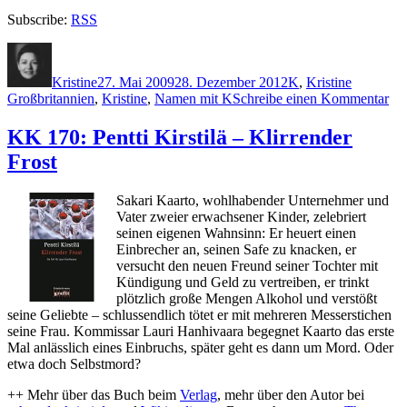
Subscribe:
RSS
Autor
Veröffentlicht
Kategorien
Schlagwö
am
Kristine
27. Mai 2009
28. Dezember 2012
K
,
Kristine
zu
Großbritannien
,
Kristine
,
Namen mit K
Schreibe einen Kommentar
K
186
KK 170: Pentti Kirstilä – Klirrender
To
Frost
Kn
–
Ge
Sakari Kaarto, wohlhabender Unternehmer und
Sec
Vater zweier erwachsener Kinder, zelebriert
seinen eigenen Wahnsinn: Er heuert einen
Einbrecher an, seinen Safe zu knacken, er
versucht den neuen Freund seiner Tochter mit
Kündigung und Geld zu vertreiben, er trinkt
plötzlich große Mengen Alkohol und verstößt
seine Geliebte – schlussendlich tötet er mit mehreren Messerstichen
seine Frau. Kommissar Lauri Hanhivaara begegnet Kaarto das erste
Mal anlässlich eines Einbruchs, später geht es dann um Mord. Oder
etwa doch Selbstmord?
++ Mehr über das Buch beim
Verlag
, mehr über den Autor bei