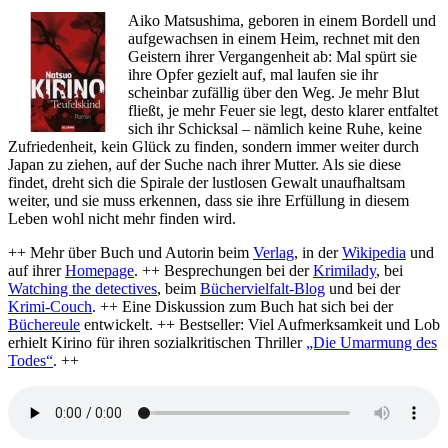
Klirrender
Aiko Matsushima, geboren in einem Bordell und
Frost
aufgewachsen in einem Heim, rechnet mit den
Geistern ihrer Vergangenheit ab: Mal spürt sie
ihre Opfer gezielt auf, mal laufen sie ihr
scheinbar zufällig über den Weg. Je mehr Blut
fließt, je mehr Feuer sie legt, desto klarer entfaltet
sich ihr Schicksal – nämlich keine Ruhe, keine
Zufriedenheit, kein Glück zu finden, sondern immer weiter durch
Japan zu ziehen, auf der Suche nach ihrer Mutter. Als sie diese
findet, dreht sich die Spirale der lustlosen Gewalt unaufhaltsam
weiter, und sie muss erkennen, dass sie ihre Erfüllung in diesem
Leben wohl nicht mehr finden wird.
++ Mehr über Buch und Autorin beim
Verlag
, in der
Wikipedia
und
auf ihrer
Homepage
. ++ Besprechungen bei der
Krimilady
, bei
Watching the detectives
, beim
Büchervielfalt-Blog
und bei der
Krimi-Couch
. ++ Eine Diskussion zum Buch hat sich bei der
Büchereule
entwickelt. ++ Bestseller: Viel Aufmerksamkeit und Lob
erhielt Kirino für ihren sozialkritischen Thriller
„Die Umarmung des
Todes“
. ++