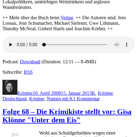
Lokalpolitikern, umtriebigen Weintrinkern und arglosen
Wandersleuten.
++ Mehr über das Buch beim
Verlag
. ++ Die Autoren sind: Jens
Lossau, Jens Schumacher, Michael Siefener, Uwe Löhmann,
Timothy McNeal, Gisbert Haefs und Joachim Körber. ++
Podcast:
Download
(Duration: 12:11 — 8.4MB)
Subscribe:
RSS
Autor
Veröffentlicht
Kategorien
Schlagwörte
am
Kristine
10. April 2008
15. Januar 2013
K
,
Kristine
zu
Deutschland
,
Kristine
,
Namen mit K
1 Kommentar
Folge
74
Folge 68 – Die Krimikiste stellt vor: Gisa
–
Klönne "Unter dem Eis"
Die
Krimikiste
stellt
Wohl aus Schuldgefuehlen wegen einer
vor: