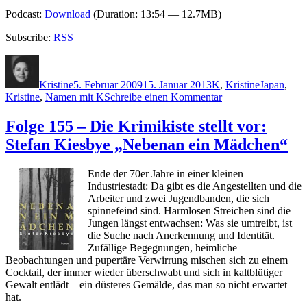
Podcast:
Download
(Duration: 13:54 — 12.7MB)
Subscribe:
RSS
Autor
Veröffentlicht
Kategorien
Schlagwört
am
Kristine
5. Februar 2009
15. Januar 2013
K
,
Kristine
Japan
,
zu
Kristine
,
Namen mit K
Schreibe einen Kommentar
Folge
158
Folge 155 – Die Krimikiste stellt vor:
–
Stefan Kiesbye „Nebenan ein Mädchen“
Die
Krimikiste
stellt
Ende der 70er Jahre in einer kleinen
vor:
Industriestadt: Da gibt es die Angestellten und die
Natsuo
Arbeiter und zwei Jugendbanden, die sich
Kirino
spinnefeind sind. Harmlosen Streichen sind die
„Teufelskind“
Jungen längst entwachsen: Was sie umtreibt, ist
die Suche nach Anerkennung und Identität.
Zufällige Begegnungen, heimliche
Beobachtungen und pupertäre Verwirrung mischen sich zu einem
Cocktail, der immer wieder überschwabt und sich in kaltblütiger
Gewalt entlädt – ein düsteres Gemälde, das man so nicht erwartet
hat.