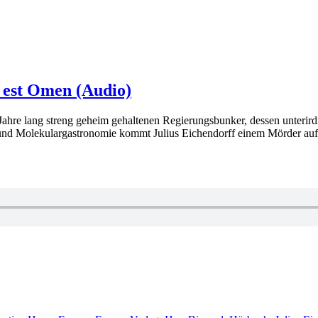
 est Omen (Audio)
g Jahre lang streng geheim gehaltenen Regierungsbunker, dessen unteri
olekulargastronomie kommt Julius Eichendorff einem Mörder auf die Sp
r