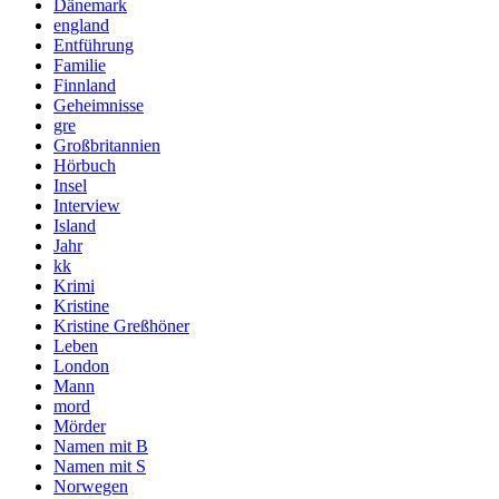
Dänemark
england
Entführung
Familie
Finnland
Geheimnisse
gre
Großbritannien
Hörbuch
Insel
Interview
Island
Jahr
kk
Krimi
Kristine
Kristine Greßhöner
Leben
London
Mann
mord
Mörder
Namen mit B
Namen mit S
Norwegen