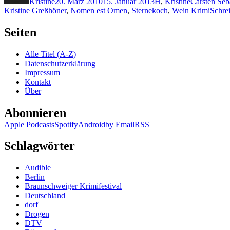
Kristine
20. März 2010
15. Januar 2013
H
,
Kristine
Carsten Seb
Kristine Greßhöner
,
Nomen est Omen
,
Sternekoch
,
Wein Krimi
Schre
Seiten
Alle Titel (A-Z)
Datenschutzerklärung
Impressum
Kontakt
Über
Abonnieren
Apple Podcasts
Spotify
Android
by Email
RSS
Schlagwörter
Audible
Berlin
Braunschweiger Krimifestival
Deutschland
dorf
Drogen
DTV