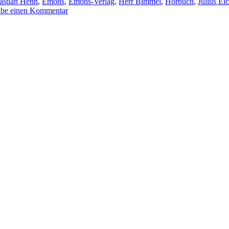
astian Henn
,
Emons
,
Emons-Verlag
,
Herr Bimmel
,
Hörbuch
,
Julius Ei
zu
ibe einen Kommentar
KK
390:
Carsten
Sebastian
Henn
–
Nomen
est
Omen
(Audio)