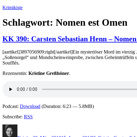
Zum
Krimikiste
Inhalt
springen
Schlagwort:
Nomen est Omen
KK 390: Carsten Sebastian Henn – Nomen
[aartikel]3897056909:right[/aartikel]Ein mysteriöser Mord im vierzi
„Soßenorgel“ und Mondscheinweinprobe, zwischen Geheimtrüffeln und M
Soufflés.
Rezensentin:
Kristine Greßhöner
.
Podcast:
Download
(Duration: 6:23 — 5.8MB)
Subscribe:
RSS
Autor
Veröffentlicht
Kategorien
Schlagwörte
am