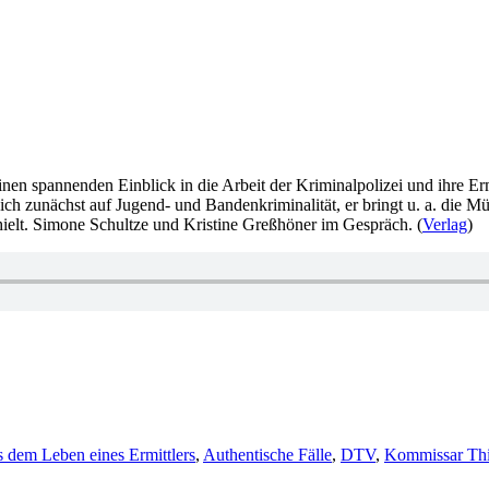
nen spannenden Einblick in die Arbeit der Kriminalpolizei und ihre Er
ich zunächst auf Jugend- und Bandenkriminalität, er bringt u. a. die M
hielt. Simone Schultze und Kristine Greßhöner im Gespräch. (
Verlag
)
lagwörter
 dem Leben eines Ermittlers
,
Authentische Fälle
,
DTV
,
Kommissar Thi