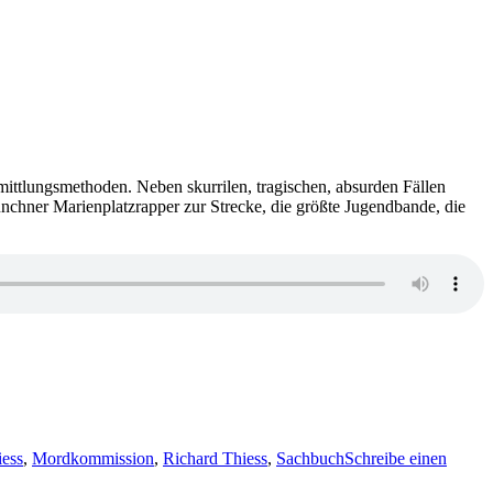
mittlungsmethoden. Neben skurrilen, tragischen, absurden Fällen
ünchner Marienplatzrapper zur Strecke, die größte Jugendbande, die
ess
,
Mordkommission
,
Richard Thiess
,
Sachbuch
Schreibe einen