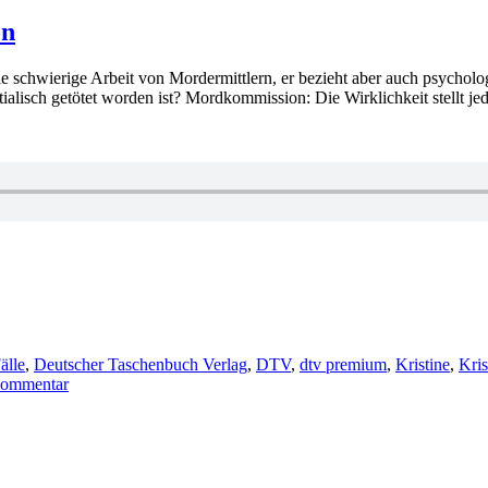
on
die schwierige Arbeit von Mordermittlern, er bezieht aber auch psycholog
stialisch getötet worden ist? Mordkommission: Die Wirklichkeit stellt je
älle
,
Deutscher Taschenbuch Verlag
,
DTV
,
dtv premium
,
Kristine
,
Kris
zu
Kommentar
KK
435:
Richard
Thiess
–