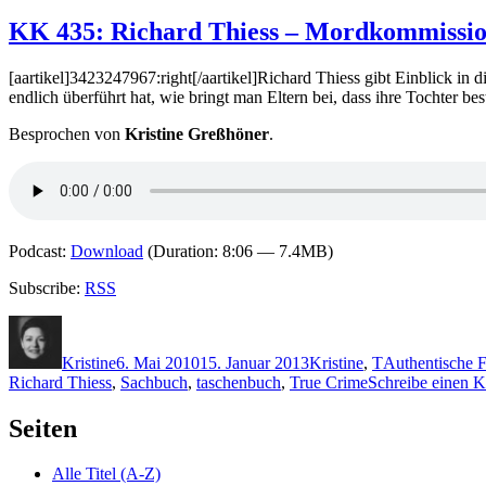
902:
Thiess
KK 435: Richard Thiess – Mordkommissi
–
Halt,
[aartikel]3423247967:right[/aartikel]Richard Thiess gibt Einblick in 
stehenbleiben!
endlich überführt hat, wie bringt man Eltern bei, dass ihre Tochter be
Polizei!
Besprochen von
Kristine Greßhöner
.
Podcast:
Download
(Duration: 8:06 — 7.4MB)
Subscribe:
RSS
Autor
Veröffentlicht
Kategorien
Schlagwörter
am
Kristine
6. Mai 2010
15. Januar 2013
Kristine
,
T
Authentische F
Richard Thiess
,
Sachbuch
,
taschenbuch
,
True Crime
Schreibe einen 
Seiten
Alle Titel (A-Z)