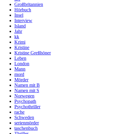
Großbritannien
Hörbuch
Insel
Interview
Island
Jahr
kk
Krimi
Kristine
Kristine Greßhöner
Leben
London
Mann
mord
Mörder
Namen mit B
Namen mit S
Norwegen
Psychopath
Psychothriller
rache
Schweden
serienmörder
taschenbuch
Thriller