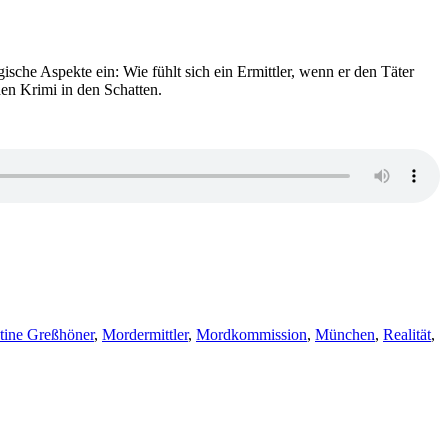
ische Aspekte ein: Wie fühlt sich ein Ermittler, wenn er den Täter
den Krimi in den Schatten.
tine Greßhöner
,
Mordermittler
,
Mordkommission
,
München
,
Realität
,