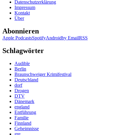
Datenschutzerklärung
Impressum
Kontakt
Über
Abonnieren
Apple Podcasts
Spotify
Android
by Email
RSS
Schlagwörter
Audible
Berlin
Braunschweiger Krimifestival
Deutschland
dorf
Drogen
DTV
Dänemark
england
Entführung
Familie
Finnland
Geheimnisse
gre