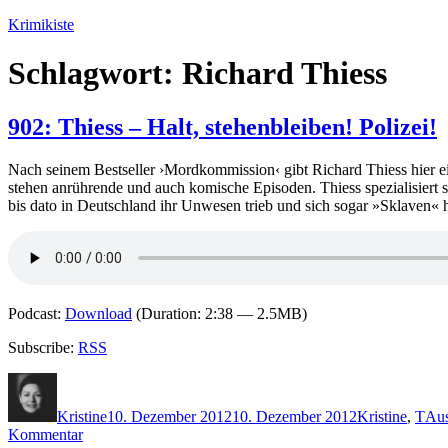
Zum
Krimikiste
Inhalt
springen
Schlagwort:
Richard Thiess
902: Thiess – Halt, stehenbleiben! Polizei!
Nach seinem Bestseller ›Mordkommission‹ gibt Richard Thiess hier ei
stehen anrührende und auch komische Episoden. Thiess spezialisiert s
bis dato in Deutschland ihr Unwesen trieb und sich sogar »Sklaven« 
Podcast:
Download
(Duration: 2:38 — 2.5MB)
Subscribe:
RSS
Autor
Veröffentlicht
Kategorien
Sch
am
Kristine
10. Dezember 2012
10. Dezember 2012
Kristine
,
T
Aus
zu
Kommentar