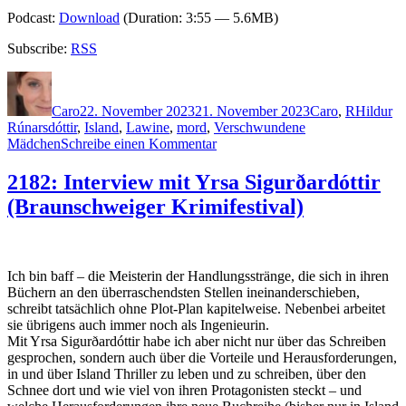
Podcast:
Download
(Duration: 3:55 — 5.6MB)
Subscribe:
RSS
Autor
Veröffentlicht
Kategorien
Schlagwö
am
Caro
22. November 2023
21. November 2023
Caro
,
R
Hildur
Rúnarsdóttir
,
Island
,
Lawine
,
mord
,
Verschwundene
zu
Mädchen
Schreibe einen Kommentar
2276:
Satu
2182: Interview mit Yrsa Sigurðardóttir
Rämö
(Braunschweiger Krimifestival)
–
Hildur.
Die
Spur
im
Ich bin baff – die Meisterin der Handlungsstränge, die sich in ihren
Fjord
Büchern an den überraschendsten Stellen ineinanderschieben,
schreibt tatsächlich ohne Plot-Plan kapitelweise. Nebenbei arbeitet
sie übrigens auch immer noch als Ingenieurin.
Mit Yrsa Sigurðardóttir habe ich aber nicht nur über das Schreiben
gesprochen, sondern auch über die Vorteile und Herausforderungen,
in und über Island Thriller zu leben und zu schreiben, über den
Schnee dort und wie viel von ihren Protagonisten steckt – und