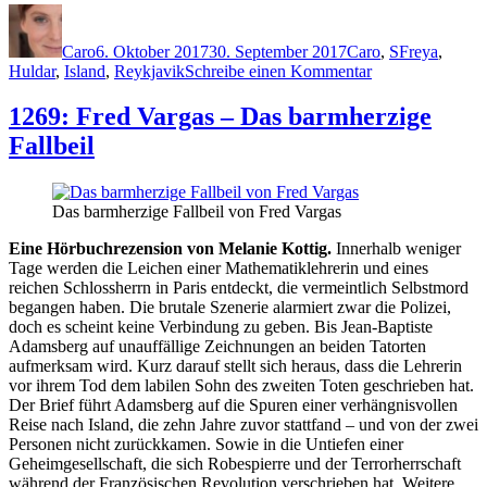
Autor
Veröffentlicht
Kategorien
Schlagwörte
am
Caro
6. Oktober 2017
30. September 2017
Caro
,
S
Freya
,
zu
Huldar
,
Island
,
Reykjavik
Schreibe einen Kommentar
1517:
Yrsa
1269: Fred Vargas – Das barmherzige
Sigurdardóttir
Fallbeil
–
DNA
Das barmherzige Fallbeil von Fred Vargas
Eine Hörbuchrezension von Melanie Kottig.
Innerhalb weniger
Tage werden die Leichen einer Mathematiklehrerin und eines
reichen Schlossherrn in Paris entdeckt, die vermeintlich Selbstmord
begangen haben. Die brutale Szenerie alarmiert zwar die Polizei,
doch es scheint keine Verbindung zu geben. Bis Jean-Baptiste
Adamsberg auf unauffällige Zeichnungen an beiden Tatorten
aufmerksam wird. Kurz darauf stellt sich heraus, dass die Lehrerin
vor ihrem Tod dem labilen Sohn des zweiten Toten geschrieben hat.
Der Brief führt Adamsberg auf die Spuren einer verhängnisvollen
Reise nach Island, die zehn Jahre zuvor stattfand – und von der zwei
Personen nicht zurückkamen. Sowie in die Untiefen einer
Geheimgesellschaft, die sich Robespierre und der Terrorherrschaft
während der Französischen Revolution verschrieben hat. Weitere