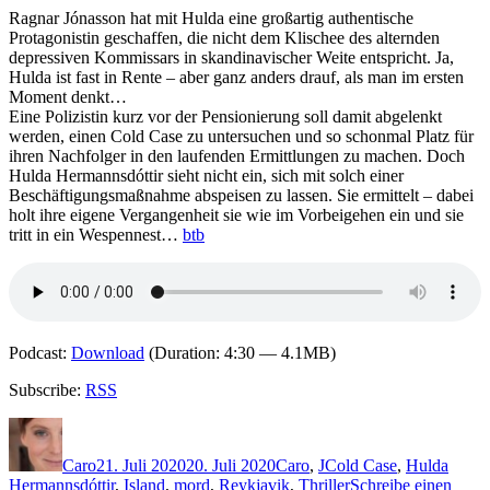
Ragnar Jónasson hat mit Hulda eine großartig authentische
Protagonistin geschaffen, die nicht dem Klischee des alternden
depressiven Kommissars in skandinavischer Weite entspricht. Ja,
Hulda ist fast in Rente – aber ganz anders drauf, als man im ersten
Moment denkt…
Eine Polizistin kurz vor der Pensionierung soll damit abgelenkt
werden, einen Cold Case zu untersuchen und so schonmal Platz für
ihren Nachfolger in den laufenden Ermittlungen zu machen. Doch
Hulda Hermannsdóttir sieht nicht ein, sich mit solch einer
Beschäftigungsmaßnahme abspeisen zu lassen. Sie ermittelt – dabei
holt ihre eigene Vergangenheit sie wie im Vorbeigehen ein und sie
tritt in ein Wespennest…
btb
Podcast:
Download
(Duration: 4:30 — 4.1MB)
Subscribe:
RSS
Autor
Veröffentlicht
Kategorien
Schlagwörter
am
Caro
21. Juli 2020
20. Juli 2020
Caro
,
J
Cold Case
,
Hulda
Hermannsdóttir
,
Island
,
mord
,
Reykjavik
,
Thriller
Schreibe einen