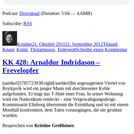
Podcast:
Download
(Duration: 5:04 — 4.6MB)
Subscribe:
RSS
Autor
Veröffentlicht
Kategorien
Schlagwörter
am
Kristine
21. Oktober 2011
12. September 2012
T
Island
,
zu
Knaur
,
Krimi
,
Thórarinsson
,
Todesgott
Schreibe einen Kommentar
KK
737
KK 428: Arnaldur Indridason –
Árn
Frevelopfer
Thó
–
Tod
[aartikel]3785723938:right[/aartikel]Im angesagtesten Viertel von
Reykjavík wird ein junger Mann mit durchtrennter Kehle
aufgefunden. Er trägt das T-Shirt einer Frau. In seiner Wohnung
wird ein Narkotikum entdeckt – eine Vergewaltigungsdroge.
Kommissarin Elínborg übernimmt die Ermittlung und ist mit einem
Mordfall konfrontiert, dem Taten vorausgingen, die nie gesühnt
wurden.
Besprochen von
Kristine Greßhöner
.