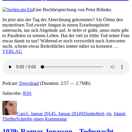
Pálsdóttir
–
Eine Buchbesprechung von Petra Böhnke.
Eiskaltes
Gift
Ist jetzt also der Tag der Abrechnung gekommen? Als Óðinn den
mysteriösen Tod zweier Jungen in einem Erziehungsheim
untersucht, tun sich Abgründe auf. Je tiefer er gräbt, umso mehr gibt
es Parallelen zu seinem Leben. Hat der viel zu frühe Tod seiner Frau
etwas damit zu tun? Während er noch verzweifelt nach Antworten
sucht, scheint etwas Bedrohliches immer näher zu kommen …
VERLAG
Podcast:
Download
(Duration: 2:57 — 2.7MB)
Subscribe:
RSS
Autor
Veröffentlicht
Kategorien
Schlagwörter
am
Caro
5. Januar 2014
5. Januar 2014
S
Dunkelheit
,
eis
,
Island
,
zu
Thriller
Schreibe einen Kommentar
1040:
Yrsa
1029: Ragnar Jonasson – Todesnacht