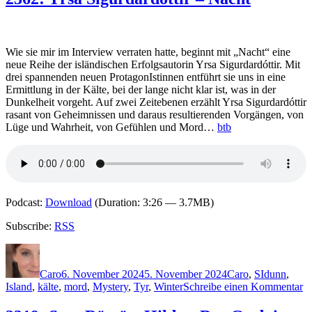
Sigurdardóttir
–
Rauch
Wie sie mir im Interview verraten hatte, beginnt mit „Nacht“ eine
neue Reihe der isländischen Erfolgsautorin Yrsa Sigurdardóttir. Mit
drei spannenden neuen ProtagonIstinnen entführt sie uns in eine
Ermittlung in der Kälte, bei der lange nicht klar ist, was in der
Dunkelheit vorgeht. Auf zwei Zeitebenen erzählt Yrsa Sigurdardóttir
rasant von Geheimnissen und daraus resultierenden Vorgängen, von
Lüge und Wahrheit, von Gefühlen und Mord…
btb
Podcast:
Download
(Duration: 3:26 — 3.7MB)
Subscribe:
RSS
Autor
Veröffentlicht
Kategorien
Schlagwört
am
Caro
6. November 2024
5. November 2024
Caro
,
S
Idunn
,
z
Island
,
kälte
,
mord
,
Mystery
,
Tyr
,
Winter
Schreibe einen Kommentar
2
Y