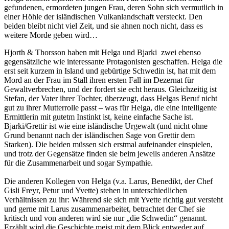
gefundenen, ermordeten jungen Frau, deren Sohn sich vermutlich in
einer Höhle der isländischen Vulkanlandschaft versteckt. Den
beiden bleibt nicht viel Zeit, und sie ahnen noch nicht, dass es
weitere Morde geben wird…
Hjorth & Thorsson haben mit Helga und Bjarki zwei ebenso
gegensätzliche wie interessante Protagonisten geschaffen. Helga die
erst seit kurzem in Island und gebürtige Schwedin ist, hat mit dem
Mord an der Frau im Stall ihren ersten Fall im Dezernat für
Gewaltverbrechen, und der fordert sie echt heraus. Gleichzeitig ist
Stefan, der Vater ihrer Tochter, überzeugt, dass Helgas Beruf nicht
gut zu ihrer Mutterrolle passt – was für Helga, die eine intelligente
Ermittlerin mit gutetm Instinkt ist, keine einfache Sache ist.
Bjarki/Grettir ist wie eine isländische Urgewalt (und nicht ohne
Grund benannt nach der isländischen Sage von Grettir dem
Starken). Die beiden müssen sich erstmal aufeinander einspielen,
und trotz der Gegensätze finden sie beim jeweils anderen Ansätze
für die Zusammenarbeit und sogar Sympathie.
Die anderen Kollegen von Helga (v.a. Larus, Benedikt, der Chef
Gisli Freyr, Petur und Yvette) stehen in unterschiedlichen
Verhältnissen zu ihr: Während sie sich mit Yvette richtig gut versteht
und gerne mit Larus zusammenarbeitet, betrachtet der Chef sie
kritisch und von anderen wird sie nur „die Schwedin“ genannt.
Erzählt wird die Geschichte meist mit dem Blick entweder auf