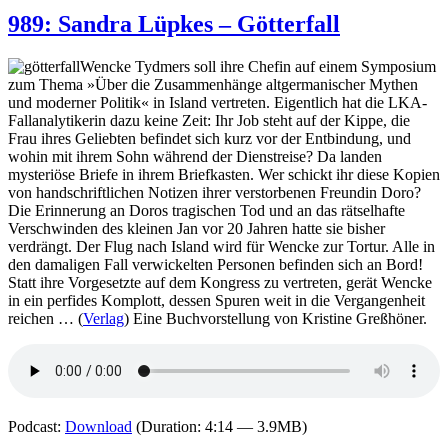
Ragnar
989: Sandra Lüpkes – Götterfall
Jonasson
–
Wencke Tydmers soll ihre Chefin auf einem Symposium
Todesnacht
zum Thema »Über die Zusammenhänge altgermanischer Mythen
und moderner Politik« in Island vertreten. Eigentlich hat die LKA-
Fallanalytikerin dazu keine Zeit: Ihr Job steht auf der Kippe, die
Frau ihres Geliebten befindet sich kurz vor der Entbindung, und
wohin mit ihrem Sohn während der Dienstreise? Da landen
mysteriöse Briefe in ihrem Briefkasten. Wer schickt ihr diese Kopien
von handschriftlichen Notizen ihrer verstorbenen Freundin Doro?
Die Erinnerung an Doros tragischen Tod und an das rätselhafte
Verschwinden des kleinen Jan vor 20 Jahren hatte sie bisher
verdrängt. Der Flug nach Island wird für Wencke zur Tortur. Alle in
den damaligen Fall verwickelten Personen befinden sich an Bord!
Statt ihre Vorgesetzte auf dem Kongress zu vertreten, gerät Wencke
in ein perfides Komplott, dessen Spuren weit in die Vergangenheit
reichen … (
Verlag
) Eine Buchvorstellung von Kristine Greßhöner.
Podcast:
Download
(Duration: 4:14 — 3.9MB)