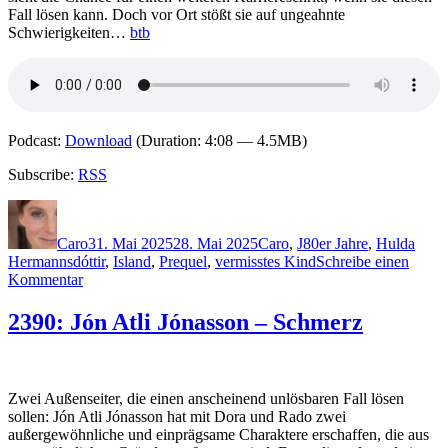
Fall lösen kann. Doch vor Ort stößt sie auf ungeahnte
Schwierigkeiten…
btb
Podcast:
Download
(Duration: 4:08 — 4.5MB)
Subscribe:
RSS
Autor
Veröffentlicht
Kategorien
Schlagwörter
am
Caro
31. Mai 2025
28. Mai 2025
Caro
,
J
80er Jahre
,
Hulda
Hermannsdóttir
,
Island
,
Prequel
,
vermisstes Kind
Schreibe einen
zu
Kommentar
2397:
Ragnar
2390: Jón Atli Jónasson – Schmerz
Jónasson
–
Hulda
Zwei Außenseiter, die einen anscheinend unlösbaren Fall lösen
sollen: Jón Atli Jónasson hat mit Dora und Rado zwei
außergewöhnliche und einprägsame Charaktere erschaffen, die aus