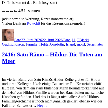
Dafür bekommt das Buch insgesamt
🐀🐀🐀🐀 4/5 Leseratten
[ad/unbezahlte Werbung, Rezensionsexemplar]
Vielen Dank an
Rowohlt
für das Rezensionsexemplar!
Autor
Veröffentlicht
Kategorien
Schlagwörter
am
Caro
22. Juni 2026
22. Juni 2026
Caro
,
H
,
T
Bjarki
Gudmundsson
,
Familie
,
Helga Jónsdóttir
,
Island
,
mord
,
Serientäter
2416: Satu Rämö – Hildur. Die Toten am
Meer
Im vierten Band von Satu Rämös Hildur-Reihe gibt es für Hildur
und ihren Kollegen Jakob einige Baustellen: Ein Kreuzfahrtschiff
läuft ein, von dem ein stark blutender Mann heruntertorkelt und auf
dem Hof von Hildurs Familie werden bei Bauarbeiten menschliche
Knochen gefunden. Und das ist längst nicht alles: Auch Hildurs
Familiengeschichte ist noch nicht gänzlich geklärt, ebenso wie der
Fall ihrer Schwester…
Heyne