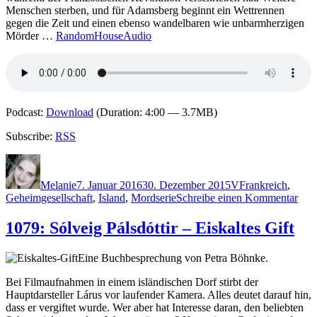
Menschen sterben, und für Adamsberg beginnt ein Wettrennen
gegen die Zeit und einen ebenso wandelbaren wie unbarmherzigen
Mörder …
RandomHouseAudio
Podcast:
Download
(Duration: 4:00 — 3.7MB)
Subscribe:
RSS
Autor
Veröffentlicht
Kategorien
Schlagwörter
am
Melanie
7. Januar 2016
30. Dezember 2015
V
Frankreich
,
zu
Geheimgesellschaft
,
Island
,
Mordserie
Schreibe einen Kommentar
126
Fre
1079: Sólveig Pálsdóttir – Eiskaltes Gift
Var
–
Eine Buchbesprechung von Petra Böhnke.
Das
bar
Bei Filmaufnahmen in einem isländischen Dorf stirbt der
Fall
Hauptdarsteller Lárus vor laufender Kamera. Alles deutet darauf hin,
dass er vergiftet wurde. Wer aber hat Interesse daran, den beliebten