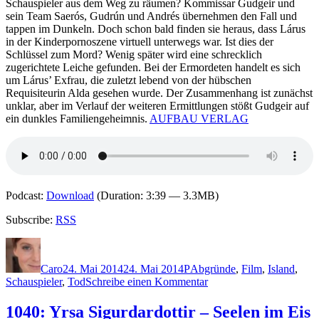
Schauspieler
aus dem
Weg zu räumen? Kommissar Gudgeir und
sein Team Saerós, Gudrún und Andrés übernehmen den Fall und
tappen im Dunkeln. Doch schon bald finden sie heraus, dass Lárus
in der Kinderpornoszene virtuell unterwegs war. Ist dies der
Schlüssel zum Mord? Wenig später wird eine schrecklich
zugerichtete Leiche gefunden.
Bei der
Ermordeten handelt es sich
um Lárus’ Exfrau, die zuletzt lebend von der hübschen
Requisiteurin Alda gesehen wurde. Der Zusammenhang ist zunächst
unklar, aber im Verlauf der weiteren Ermittlungen stößt Gudgeir auf
ein dunkles Familiengeheimnis.
AUFBAU VERLAG
Podcast:
Download
(Duration: 3:39 — 3.3MB)
Subscribe:
RSS
Autor
Veröffentlicht
Kategorien
Schlagwörter
am
Caro
24. Mai 2014
24. Mai 2014
P
Abgründe
,
Film
,
Island
,
zu
Schauspieler
,
Tod
Schreibe einen Kommentar
1079:
Sólveig
1040: Yrsa Sigurdardottir – Seelen im Eis