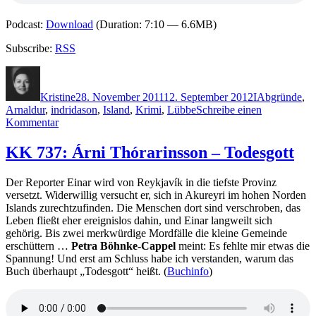
Podcast:
Download
(Duration: 7:10 — 6.6MB)
Subscribe:
RSS
Autor
Veröffentlicht
Kategorien
Schlagwörter
am
Kristine
28. November 2011
12. September 2012
I
Abgründe
,
Arnaldur
,
indridason
,
Island
,
Krimi
,
Lübbe
Schreibe einen
zu
Kommentar
KK
751:
KK 737: Árni Thórarinsson – Todesgott
Arnaldur
Indridason
Der Reporter Einar wird von Reykjavík in die tiefste Provinz
–
versetzt. Widerwillig versucht er, sich in Akureyri im hohen Norden
Abgründe
Islands zurechtzufinden. Die Menschen dort sind verschroben, das
Leben fließt eher ereignislos dahin, und Einar langweilt sich
gehörig. Bis zwei merkwürdige Mordfälle die kleine Gemeinde
erschüttern …
Petra Böhnke-Cappel
meint: Es fehlte mir etwas die
Spannung! Und erst am Schluss habe ich verstanden, warum das
Buch überhaupt „Todesgott“ heißt. (
Buchinfo
)