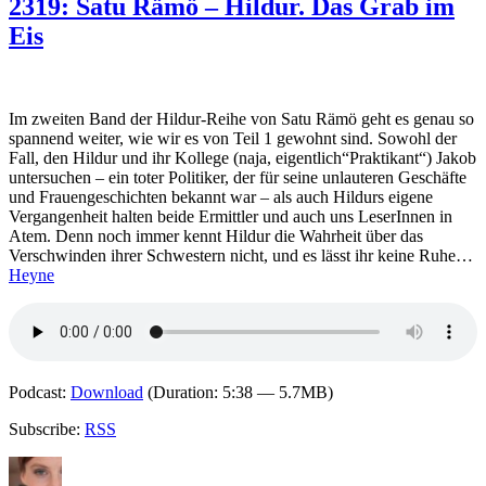
2319: Satu Rämö – Hildur. Das Grab im
Si
Eis
–
N
Im zweiten Band der Hildur-Reihe von Satu Rämö geht es genau so
spannend weiter, wie wir es von Teil 1 gewohnt sind. Sowohl der
Fall, den Hildur und ihr Kollege (naja, eigentlich“Praktikant“) Jakob
untersuchen – ein toter Politiker, der für seine unlauteren Geschäfte
und Frauengeschichten bekannt war – als auch Hildurs eigene
Vergangenheit halten beide Ermittler und auch uns LeserInnen in
Atem. Denn noch immer kennt Hildur die Wahrheit über das
Verschwinden ihrer Schwestern nicht, und es lässt ihr keine Ruhe…
Heyne
Podcast:
Download
(Duration: 5:38 — 5.7MB)
Subscribe:
RSS
Autor
Veröffentlicht
Kategorien
Schlagwörter
am