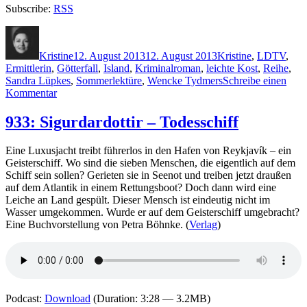
Subscribe:
RSS
Autor
Veröffentlicht
Kategorien
Schlagwör
am
Kristine
12. August 2013
12. August 2013
Kristine
,
L
DTV
,
Ermittlerin
,
Götterfall
,
Island
,
Kriminalroman
,
leichte Kost
,
Reihe
,
Sandra Lüpkes
,
Sommerlektüre
,
Wencke Tydmers
Schreibe einen
zu
Kommentar
989:
Sandra
933: Sigurdardottir – Todesschiff
Lüpkes
–
Eine Luxusjacht treibt führerlos in den Hafen von Reykjavík – ein
Götterfall
Geisterschiff. Wo sind die sieben Menschen, die eigentlich auf dem
Schiff sein sollen? Gerieten sie in Seenot und treiben jetzt draußen
auf dem Atlantik in einem Rettungsboot? Doch dann wird eine
Leiche an Land gespült. Dieser Mensch ist eindeutig nicht im
Wasser umgekommen. Wurde er auf dem Geisterschiff umgebracht?
Eine Buchvorstellung von Petra Böhnke. (
Verlag
)
Podcast:
Download
(Duration: 3:28 — 3.2MB)