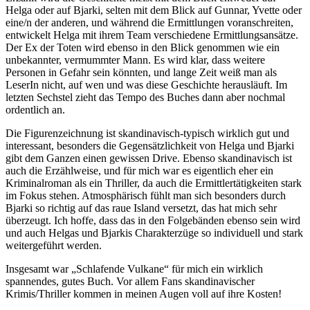
Helga oder auf Bjarki, selten mit dem Blick auf Gunnar, Yvette oder
eine/n der anderen, und während die Ermittlungen voranschreiten,
entwickelt Helga mit ihrem Team verschiedene Ermittlungsansätze.
Der Ex der Toten wird ebenso in den Blick genommen wie ein
unbekannter, vermummter Mann. Es wird klar, dass weitere
Personen in Gefahr sein könnten, und lange Zeit weiß man als
LeserIn nicht, auf wen und was diese Geschichte herausläuft. Im
letzten Sechstel zieht das Tempo des Buches dann aber nochmal
ordentlich an.
Die Figurenzeichnung ist skandinavisch-typisch wirklich gut und
interessant, besonders die Gegensätzlichkeit von Helga und Bjarki
gibt dem Ganzen einen gewissen Drive. Ebenso skandinavisch ist
auch die Erzählweise, und für mich war es eigentlich eher ein
Kriminalroman als ein Thriller, da auch die Ermittlertätigkeiten stark
im Fokus stehen. Atmosphärisch fühlt man sich besonders durch
Bjarki so richtig auf das raue Island versetzt, das hat mich sehr
überzeugt. Ich hoffe, dass das in den Folgebänden ebenso sein wird
und auch Helgas und Bjarkis Charakterzüge so individuell und stark
weitergeführt werden.
Insgesamt war „Schlafende Vulkane“ für mich ein wirklich
spannendes, gutes Buch. Vor allem Fans skandinavischer
Krimis/Thriller kommen in meinen Augen voll auf ihre Kosten!