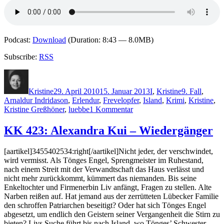
Podcast:
Download
(Duration: 8:43 — 8.0MB)
Subscribe:
RSS
Autor
Veröffentlicht
Kategorien
Schlagwörter
am
Kristine
29. April 2010
15. Januar 2013
I
,
Kristine
9. Fall
,
Arnaldur Indridason
,
Erlendur
,
Frevelopfer
,
Island
,
Krimi
,
Kristine
,
zu
Kristine Greßhöner
,
luebbe
1 Kommentar
KK
428:
KK 423: Alexandra Kui – Wiedergänger
Arnaldur
Indridason
[aartikel]3455402534:right[/aartikel]Nicht jeder, der verschwindet,
–
wird vermisst. Als Tönges Engel, Sprengmeister im Ruhestand,
Frevelopfer
nach einem Streit mit der Verwandtschaft das Haus verlässt und
nicht mehr zurückkommt, kümmert das niemanden. Bis seine
Enkeltochter und Firmenerbin Liv anfängt, Fragen zu stellen. Alte
Narben reißen auf. Hat jemand aus der zerrütteten Lübecker Familie
den schroffen Patriarchen beseitigt? Oder hat sich Tönges Engel
abgesetzt, um endlich den Geistern seiner Vergangenheit die Stirn zu
bieten? Livs Suche führt bis nach Island, wo Tönges’ Schwester