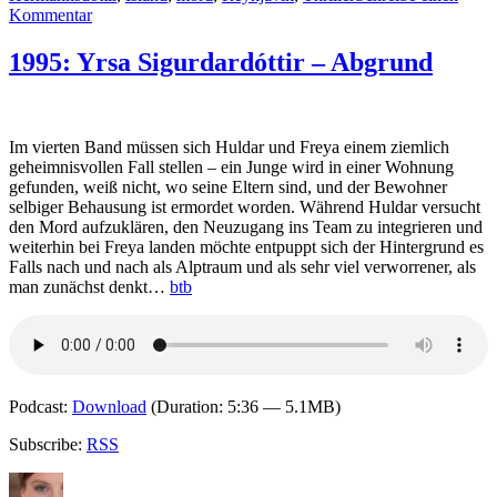
zu
Kommentar
2013:
Ragnar
1995: Yrsa Sigurdardóttir – Abgrund
Jónasson
–
Dunkel
Im vierten Band müssen sich Huldar und Freya einem ziemlich
geheimnisvollen Fall stellen – ein Junge wird in einer Wohnung
gefunden, weiß nicht, wo seine Eltern sind, und der Bewohner
selbiger Behausung ist ermordet worden. Während Huldar versucht
den Mord aufzuklären, den Neuzugang ins Team zu integrieren und
weiterhin bei Freya landen möchte entpuppt sich der Hintergrund es
Falls nach und nach als Alptraum und als sehr viel verworrener, als
man zunächst denkt…
btb
Podcast:
Download
(Duration: 5:36 — 5.1MB)
Subscribe:
RSS
Autor
Veröffentlicht
Kategorien
Schlagwörter