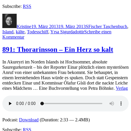
Subscribe:
RSS
Autor
Veröffentlicht
Kategorien
Schlagwörter
am
Kristine
19. März 2013
19. März 2013
S
Fischer Taschenbuch
,
Island
,
kälte
,
Todesschiff
,
Yrsa Sigurdadottir
Schreibe einen
zu
Kommentar
933:
Sigurdardottir
891: Thorarinsson – Ein Herz so kalt
–
Todesschiff
In Akureyri im Norden Islands ist Hochsommer, absolute
Sauregurkenzeit – bis der Reporter Einar plötzlich einen mysteriösen
Anruf von einer unbekannten Frau bekommt. Sie behauptet, in
einem leerstehenden Haus würde es spuken. Doch statt Gespenstern
entdecken Einar und Kommissar Ólafur Gísli dort die nackte Leiche
eines Mädchens … Eine Buchvorstellung von Petra Böhnke.
Verlag
Podcast:
Download
(Duration: 2:33 — 2.4MB)
Subscribe:
RSS