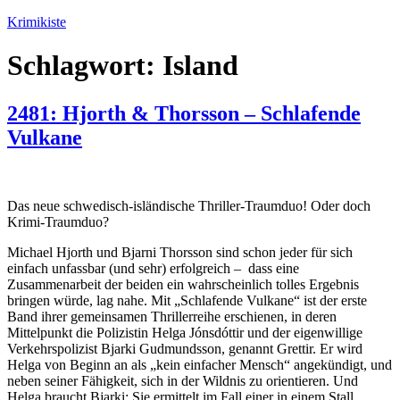
Zum
Krimikiste
Inhalt
springen
Schlagwort:
Island
2481: Hjorth & Thorsson – Schlafende
Vulkane
Das neue schwedisch-isländische Thriller-Traumduo! Oder doch
Krimi-Traumduo?
Michael Hjorth und Bjarni Thorsson sind schon jeder für sich
einfach unfassbar (und sehr) erfolgreich – dass eine
Zusammenarbeit der beiden ein wahrscheinlich tolles Ergebnis
bringen würde, lag nahe. Mit „Schlafende Vulkane“ ist der erste
Band ihrer gemeinsamen Thrillerreihe erschienen, in deren
Mittelpunkt die Polizistin Helga Jónsdóttir und der eigenwillige
Verkehrspolizist Bjarki Gudmundsson, genannt Grettir. Er wird
Helga von Beginn an als „kein einfacher Mensch“ angekündigt, und
neben seiner Fähigkeit, sich in der Wildnis zu orientieren. Und
Helga braucht Bjarki: Sie ermittelt im Fall einer in einem Stall