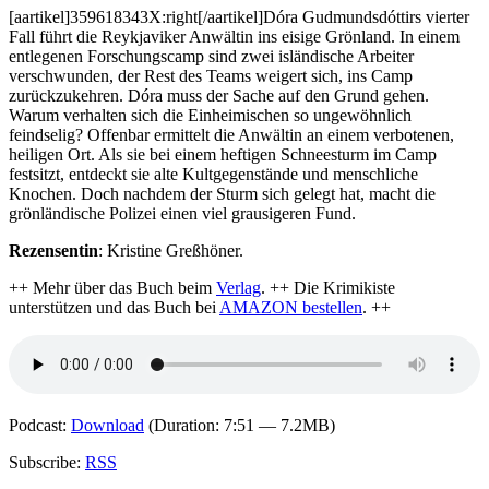
Wiedergänger
[aartikel]359618343X:right[/aartikel]Dóra Gudmundsdóttirs vierter
Fall führt die Reykjaviker Anwältin ins eisige Grönland. In einem
entlegenen Forschungscamp sind zwei isländische Arbeiter
verschwunden, der Rest des Teams weigert sich, ins Camp
zurückzukehren. Dóra muss der Sache auf den Grund gehen.
Warum verhalten sich die Einheimischen so ungewöhnlich
feindselig? Offenbar ermittelt die Anwältin an einem verbotenen,
heiligen Ort. Als sie bei einem heftigen Schneesturm im Camp
festsitzt, entdeckt sie alte Kultgegenstände und menschliche
Knochen. Doch nachdem der Sturm sich gelegt hat, macht die
grönländische Polizei einen viel grausigeren Fund.
Rezensentin
: Kristine Greßhöner.
++ Mehr über das Buch beim
Verlag
. ++ Die Krimikiste
unterstützen und das Buch bei
AMAZON bestellen
. ++
Podcast:
Download
(Duration: 7:51 — 7.2MB)
Subscribe:
RSS