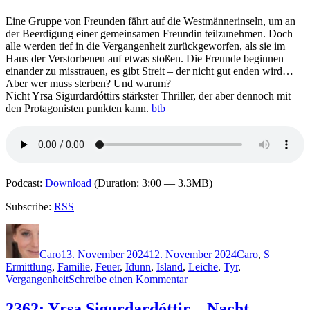
–
Schmerz
Eine Gruppe von Freunden fährt auf die Westmännerinseln, um an
der Beerdigung einer gemeinsamen Freundin teilzunehmen. Doch
alle werden tief in die Vergangenheit zurückgeworfen, als sie im
Haus der Verstorbenen auf etwas stoßen. Die Freunde beginnen
einander zu misstrauen, es gibt Streit – der nicht gut enden wird…
Aber wer muss sterben? Und warum?
Nicht Yrsa Sigurdardóttirs stärkster Thriller, der aber dennoch mit
den Protagonisten punkten kann.
btb
Podcast:
Download
(Duration: 3:00 — 3.3MB)
Subscribe:
RSS
Autor
Veröffentlicht
Kategorien
Schlagwö
am
Caro
13. November 2024
12. November 2024
Caro
,
S
Ermittlung
,
Familie
,
Feuer
,
Idunn
,
Island
,
Leiche
,
Tyr
,
zu
Vergangenheit
Schreibe einen Kommentar
2363:
Yrsa
2362: Yrsa Sigurdardóttir – Nacht