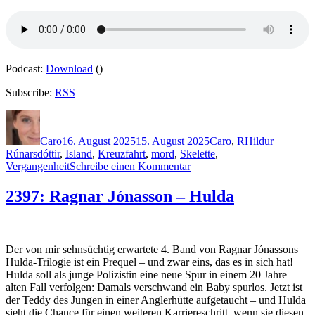
Podcast:
Download
()
Subscribe:
RSS
Autor
Veröffentlicht
Kategorien
Schlagwörter
am
Caro
16. August 2025
15. August 2025
Caro
,
R
Hildur
Rúnarsdóttir
,
Island
,
Kreuzfahrt
,
mord
,
Skelette
,
zu
Vergangenheit
Schreibe einen Kommentar
2416:
Satu
2397: Ragnar Jónasson – Hulda
Rämö
–
Hildur.
Die
Der von mir sehnsüchtig erwartete 4. Band von Ragnar Jónassons
Toten
Hulda-Trilogie ist ein Prequel – und zwar eins, das es in sich hat!
am
Hulda soll als junge Polizistin eine neue Spur in einem 20 Jahre
Meer
alten Fall verfolgen: Damals verschwand ein Baby spurlos. Jetzt ist
der Teddy des Jungen in einer Anglerhütte aufgetaucht – und Hulda
sieht die Chance für einen weiteren Karriereschritt, wenn sie diesen