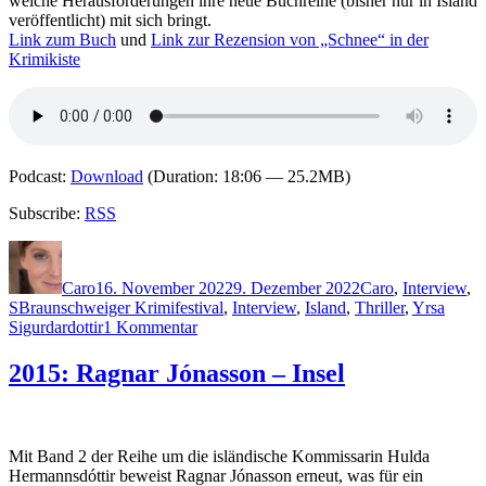
welche Herausforderungen ihre neue Buchreihe (bisher nur in Island
veröffentlicht) mit sich bringt.
Link zum Buch
und
Link zur Rezension von „Schnee“ in der
Krimikiste
Podcast:
Download
(Duration: 18:06 — 25.2MB)
Subscribe:
RSS
Autor
Veröffentlicht
Kategorien
am
Caro
16. November 2022
9. Dezember 2022
Caro
,
Interview
,
Schlagwörter
S
Braunschweiger Krimifestival
,
Interview
,
Island
,
Thriller
,
Yrsa
zu
Sigurdardottir
1 Kommentar
2182:
Interview
2015: Ragnar Jónasson – Insel
mit
Yrsa
Sigurðardóttir
(Braunschweiger
Mit Band 2 der Reihe um die isländische Kommissarin Hulda
Krimifestival)
Hermannsdóttir beweist Ragnar Jónasson erneut, was für ein