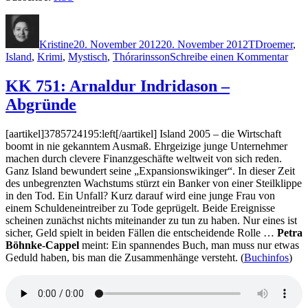
Autor
Veröffentlicht
Kategorien
Schlagwörte
am
Kristine
20. November 2012
20. November 2012
T
Droemer
,
zu
Island
,
Krimi
,
Mystisch
,
Thórarinsson
Schreibe einen Kommentar
891:
Thor
KK 751: Arnaldur Indridason –
–
Abgründe
Ein
Her
so
[aartikel]3785724195:left[/aartikel] Island 2005 – die Wirtschaft
kalt
boomt in nie gekanntem Ausmaß. Ehrgeizige junge Unternehmer
machen durch clevere Finanzgeschäfte weltweit von sich reden.
Ganz Island bewundert seine „Expansionswikinger“. In dieser Zeit
des unbegrenzten Wachstums stürzt ein Banker von einer Steilklippe
in den Tod. Ein Unfall? Kurz darauf wird eine junge Frau von
einem Schuldeneintreiber zu Tode geprügelt. Beide Ereignisse
scheinen zunächst nichts miteinander zu tun zu haben. Nur eines ist
sicher, Geld spielt in beiden Fällen die entscheidende Rolle …
Petra
Böhnke-Cappel
meint: Ein spannendes Buch, man muss nur etwas
Geduld haben, bis man die Zusammenhänge versteht. (
Buchinfos
)