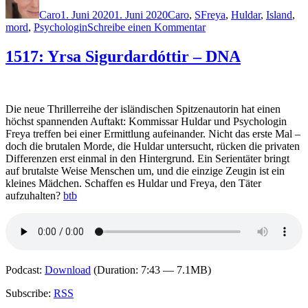
am
Caro
1. Juni 2020
1. Juni 2020
Caro
,
S
Freya
,
Huldar
,
Island
,
zu
mord
,
Psychologin
Schreibe einen Kommentar
1995:
Yrsa
1517: Yrsa Sigurdardóttir – DNA
Sigurdardóttir
–
Abgrund
Die neue Thrillerreihe der isländischen Spitzenautorin hat einen
höchst spannenden Auftakt: Kommissar Huldar und Psychologin
Freya treffen bei einer Ermittlung aufeinander. Nicht das erste Mal –
doch die brutalen Morde, die Huldar untersucht, rücken die privaten
Differenzen erst einmal in den Hintergrund. Ein Serientäter bringt
auf brutalste Weise Menschen um, und die einzige Zeugin ist ein
kleines Mädchen. Schaffen es Huldar und Freya, den Täter
aufzuhalten?
btb
Podcast:
Download
(Duration: 7:43 — 7.1MB)
Subscribe:
RSS