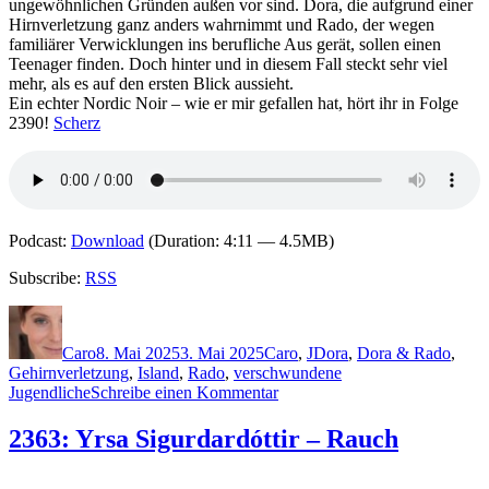
ungewöhnlichen Gründen außen vor sind. Dora, die aufgrund einer
Hirnverletzung ganz anders wahrnimmt und Rado, der wegen
familiärer Verwicklungen ins berufliche Aus gerät, sollen einen
Teenager finden. Doch hinter und in diesem Fall steckt sehr viel
mehr, als es auf den ersten Blick aussieht.
Ein echter Nordic Noir – wie er mir gefallen hat, hört ihr in Folge
2390!
Scherz
Podcast:
Download
(Duration: 4:11 — 4.5MB)
Subscribe:
RSS
Autor
Veröffentlicht
Kategorien
Schlagwörter
am
Caro
8. Mai 2025
3. Mai 2025
Caro
,
J
Dora
,
Dora & Rado
,
Gehirnverletzung
,
Island
,
Rado
,
verschwundene
zu
Jugendliche
Schreibe einen Kommentar
2390:
Jón
2363: Yrsa Sigurdardóttir – Rauch
Atli
Jónasson