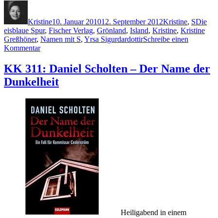
Autor
Veröffentlicht
Kategorien
Schlag
am
Kristine
10. Januar 2010
12. September 2012
Kristine
,
S
Die
eisblaue Spur
,
Fischer Verlag
,
Grönland
,
Island
,
Kristine
,
Kristine
Greßhöner
,
Namen mit S
,
Yrsa Sigurdardottir
Schreibe einen
zu
Kommentar
KK
324:
KK 311: Daniel Scholten – Der Name der
Yrsa
Dunkelheit
Sigurdardottir
–
Die
eisblaue
Spur
Heiligabend in einem