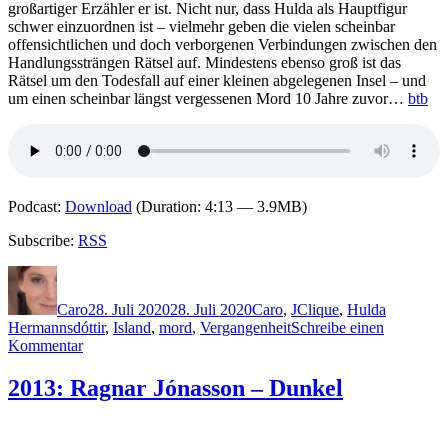
großartiger Erzähler er ist. Nicht nur, dass Hulda als Hauptfigur
schwer einzuordnen ist – vielmehr geben die vielen scheinbar
offensichtlichen und doch verborgenen Verbindungen zwischen den
Handlungssträngen Rätsel auf. Mindestens ebenso groß ist das
Rätsel um den Todesfall auf einer kleinen abgelegenen Insel – und
um einen scheinbar längst vergessenen Mord 10 Jahre zuvor…
btb
Podcast:
Download
(Duration: 4:13 — 3.9MB)
Subscribe:
RSS
Autor
Veröffentlicht
Kategorien
Schlagwörter
am
Caro
28. Juli 2020
28. Juli 2020
Caro
,
J
Clique
,
Hulda
Hermannsdóttir
,
Island
,
mord
,
Vergangenheit
Schreibe einen
zu
Kommentar
2015:
Ragnar
2013: Ragnar Jónasson – Dunkel
Jónasson
–
Insel