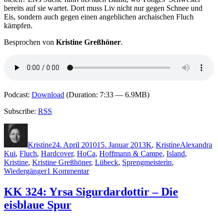
bereits auf sie wartet. Dort muss Liv nicht nur gegen Schnee und
Eis, sondern auch gegen einen angeblichen archaischen Fluch
kämpfen.
Besprochen von
Kristine Greßhöner
.
Podcast:
Download
(Duration: 7:33 — 6.9MB)
Subscribe:
RSS
Autor
Veröffentlicht
Kategorien
Schlagwörte
am
Kristine
24. April 2010
15. Januar 2013
K
,
Kristine
Alexandra
Kui
,
Fluch
,
Hardcover
,
HoCa
,
Hoffmann & Campe
,
Island
,
Kristine
,
Kristine Greßhöner
,
Lübeck
,
Sprengmeisterin
,
zu
Wiedergänger
1 Kommentar
KK
423:
KK 324: Yrsa Sigurdardottir – Die
Alexandra
eisblaue Spur
Kui
–