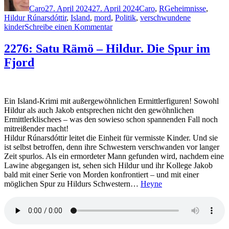
Caro
27. April 2024
27. April 2024
Caro
,
R
Geheimnisse
,
Hildur Rúnarsdóttir
,
Island
,
mord
,
Politik
,
verschwundene
zu
kinder
Schreibe einen Kommentar
2319:
Satu
2276: Satu Rämö – Hildur. Die Spur im
Rämö
Fjord
–
Hildur.
Das
Grab
im
Ein Island-Krimi mit außergewöhnlichen Ermittlerfiguren! Sowohl
Eis
Hildur als auch Jakob entsprechen nicht den gewöhnlichen
Ermittlerklischees – was den sowieso schon spannenden Fall noch
mitreißender macht!
Hildur Rúnarsdóttir leitet die Einheit für vermisste Kinder. Und sie
ist selbst betroffen, denn ihre Schwestern verschwanden vor langer
Zeit spurlos. Als ein ermordeter Mann gefunden wird, nachdem eine
Lawine abgegangen ist, sehen sich Hildur und ihr Kollege Jakob
bald mit einer Serie von Morden konfrontiert – und mit einer
möglichen Spur zu Hildurs Schwestern…
Heyne