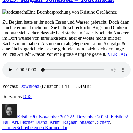
Sigurdardottir
–
Eine Buchbesprechung von Kristine Greßhöner.
Seelen
im
Zu Beginn hatte er ihr noch Essen und Wasser gebracht. Doch dann
Eis
tauchte er nicht mehr auf. Sie hatte schreckliche Angst im Dunkeln
und war sich sicher, dass sie bald sterben müsste. Noch ein Anderer
im Dorf wusste von ihrer Existenz, aber er wollte nichts mit der
Sache zu tun haben. Als in einem abgelegenen Tal im Skagafjörður
eine übel zugerichtete Leiche gefunden wird, sieht sich der junge
Polizist Ari Þór Arason vor eine große Aufgabe gestellt.
VERLAG
Podcast:
Download
(Duration: 3:43 — 3.4MB)
Subscribe:
RSS
Autor
Veröffentlicht
Kategorien
Sch
am
Kristine
30. November 2013
22. Dezember 2013
J
,
Kristine
2.
Fall
,
Ari
,
Fischer
,
Island
,
Krimi
,
Ragnar Jonasson
,
Scherz
,
zu
Thriller
Schreibe einen Kommentar
1029: