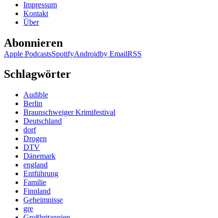
Impressum
(Audio)
Kontakt
Über
Abonnieren
Apple Podcasts
Spotify
Android
by Email
RSS
Schlagwörter
Audible
Berlin
Braunschweiger Krimifestival
Deutschland
dorf
Drogen
DTV
Dänemark
england
Entführung
Familie
Finnland
Geheimnisse
gre
Großbritannien