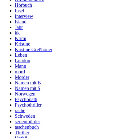
Hörbuch
Insel
Interview
Island
Jahr
kk
Krimi
Kristine
Kristine Greßhöner
Leben
London
Mann
mord
Mörder
Namen mit B
Namen mit S
Norwegen
Psychopath
Psychothriller
rache
Schweden
serienmörder
taschenbuch
Thriller