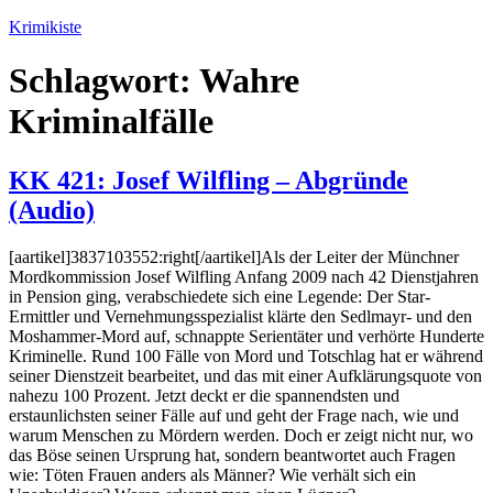
Zum
Krimikiste
Inhalt
springen
Schlagwort:
Wahre
Kriminalfälle
KK 421: Josef Wilfling – Abgründe
(Audio)
[aartikel]3837103552:right[/aartikel]Als der Leiter der Münchner
Mordkommission Josef Wilfling Anfang 2009 nach 42 Dienstjahren
in Pension ging, verabschiedete sich eine Legende: Der Star-
Ermittler und Vernehmungsspezialist klärte den Sedlmayr- und den
Moshammer-Mord auf, schnappte Serientäter und verhörte Hunderte
Kriminelle. Rund 100 Fälle von Mord und Totschlag hat er während
seiner Dienstzeit bearbeitet, und das mit einer Aufklärungsquote von
nahezu 100 Prozent. Jetzt deckt er die spannendsten und
erstaunlichsten seiner Fälle auf und geht der Frage nach, wie und
warum Menschen zu Mördern werden. Doch er zeigt nicht nur, wo
das Böse seinen Ursprung hat, sondern beantwortet auch Fragen
wie: Töten Frauen anders als Männer? Wie verhält sich ein