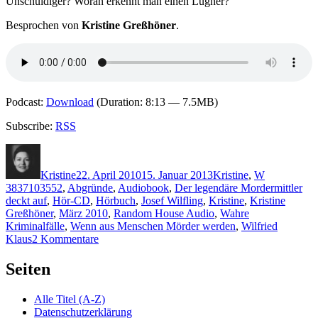
Unschuldiger? Woran erkennt man einen Lügner?
Besprochen von
Kristine Greßhöner
.
Podcast:
Download
(Duration: 8:13 — 7.5MB)
Subscribe:
RSS
Autor
Veröffentlicht
Kategorien
Schlagwört
am
Kristine
22. April 2010
15. Januar 2013
Kristine
,
W
3837103552
,
Abgründe
,
Audiobook
,
Der legendäre Mordermittler
deckt auf
,
Hör-CD
,
Hörbuch
,
Josef Wilfling
,
Kristine
,
Kristine
Greßhöner
,
März 2010
,
Random House Audio
,
Wahre
Kriminalfälle
,
Wenn aus Menschen Mörder werden
,
Wilfried
zu
Klaus
2 Kommentare
KK
421:
Seiten
Josef
Wilfling
Alle Titel (A-Z)
–
Datenschutzerklärung
Abgründe