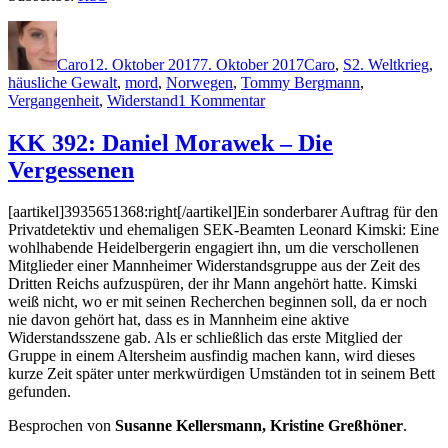
Autor
Veröffentlicht
Kategorien
Schlagwörter
am
Caro
12. Oktober 2017
7. Oktober 2017
Caro
,
S
2. Weltkrieg
,
häusliche Gewalt
,
mord
,
Norwegen
,
Tommy Bergmann
,
zu
Vergangenheit
,
Widerstand
1 Kommentar
1519:
Gard
KK 392: Daniel Morawek – Die
Sveen
Vergessenen
–
Der
letzte
[aartikel]3935651368:right[/aartikel]Ein sonderbarer Auftrag für den
Pilger
Privatdetektiv und ehemaligen SEK-Beamten Leonard Kimski: Eine
wohlhabende Heidelbergerin engagiert ihn, um die verschollenen
Mitglieder einer Mannheimer Widerstandsgruppe aus der Zeit des
Dritten Reichs aufzuspüren, der ihr Mann angehört hatte. Kimski
weiß nicht, wo er mit seinen Recherchen beginnen soll, da er noch
nie davon gehört hat, dass es in Mannheim eine aktive
Widerstandsszene gab. Als er schließlich das erste Mitglied der
Gruppe in einem Altersheim ausfindig machen kann, wird dieses
kurze Zeit später unter merkwürdigen Umständen tot in seinem Bett
gefunden.
Besprochen von
Susanne Kellersmann, Kristine Greßhöner
.