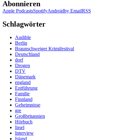
Abonnieren
Apple Podcasts
Spotify
Android
by Email
RSS
Schlagwörter
Audible
Berlin
Braunschweiger Krimifestival
Deutschland
dorf
Drogen
DTV
Dänemark
england
Entführung
Familie
Finnland
Geheimnisse
gre
Großbritannien
Hörbuch
Insel
Interview
Island