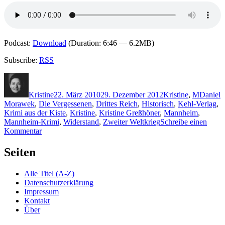
Podcast:
Download
(Duration: 6:46 — 6.2MB)
Subscribe:
RSS
Autor
Veröffentlicht
Kategorien
Schlagw
am
Kristine
22. März 2010
29. Dezember 2012
Kristine
,
M
Daniel
Morawek
,
Die Vergessenen
,
Drittes Reich
,
Historisch
,
Kehl-Verlag
,
Krimi aus der Kiste
,
Kristine
,
Kristine Greßhöner
,
Mannheim
,
Mannheim-Krimi
,
Widerstand
,
Zweiter Weltkrieg
Schreibe einen
zu
Kommentar
KK
392:
Seiten
Daniel
Morawek
Alle Titel (A-Z)
–
Datenschutzerklärung
Die
Impressum
Vergessenen
Kontakt
Über