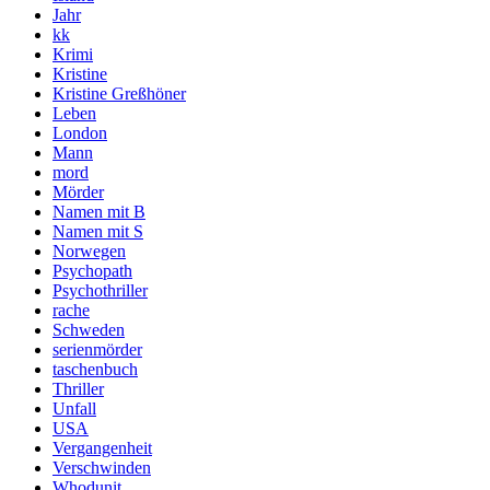
Jahr
kk
Krimi
Kristine
Kristine Greßhöner
Leben
London
Mann
mord
Mörder
Namen mit B
Namen mit S
Norwegen
Psychopath
Psychothriller
rache
Schweden
serienmörder
taschenbuch
Thriller
Unfall
USA
Vergangenheit
Verschwinden
Whodunit