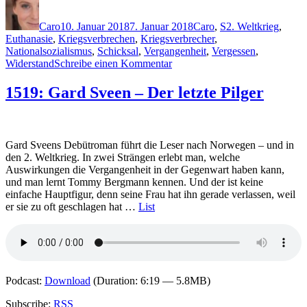
Autor
Veröffentlicht
Kategorien
Schlagwörter
am
Caro
10. Januar 2018
7. Januar 2018
Caro
,
S
2. Weltkrieg
,
Euthanasie
,
Kriegsverbrechen
,
Kriegsverbrecher
,
Nationalsozialismus
,
Schicksal
,
Vergangenheit
,
Vergessen
,
zu
Widerstand
Schreibe einen Kommentar
1558:
Ellen
1519: Gard Sveen – Der letzte Pilger
Sandberg
–
Die
Vergessenen
Gard Sveens Debütroman führt die Leser nach Norwegen – und in
den 2. Weltkrieg. In zwei Strängen erlebt man, welche
Auswirkungen die Vergangenheit in der Gegenwart haben kann,
und man lernt Tommy Bergmann kennen. Und der ist keine
einfache Hauptfigur, denn seine Frau hat ihn gerade verlassen, weil
er sie zu oft geschlagen hat …
List
Podcast:
Download
(Duration: 6:19 — 5.8MB)
Subscribe:
RSS