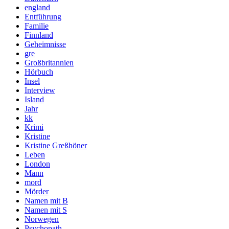
england
Entführung
Familie
Finnland
Geheimnisse
gre
Großbritannien
Hörbuch
Insel
Interview
Island
Jahr
kk
Krimi
Kristine
Kristine Greßhöner
Leben
London
Mann
mord
Mörder
Namen mit B
Namen mit S
Norwegen
Psychopath