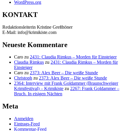
WordPress.org
KONTAKT
Redaktionsleiterin Kristine Greßhöner
E-Mail: info@krimikiste.com
Neueste Kommentare
Caro
zu
2431: Claudia Rimkus – Morden für Einsteiger
Claudia Rimkus
zu
2431: Claudia Rimkus – Morden für
Einsteiger
Caro
zu
2373: Alex Beer – Die weiße Stunde
Christoph
zu
2373: Alex Beer – Die weiße Stunde
2364: Interview mit Frank Goldammer (Braunschweiger
Krimifestival) – Krimikiste
zu
2267: Frank Goldammer –
Bruch. In eisigen Nächten
Meta
Anmelden
Eintrags-Feed
Kommentar-Feed