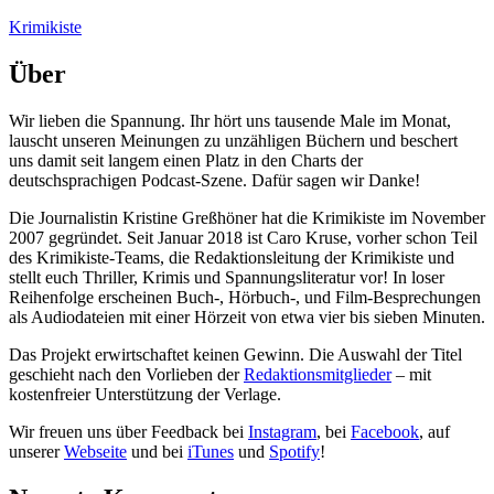
Zum
Krimikiste
Inhalt
springen
Über
Wir lieben die Spannung. Ihr hört uns tausende Male im Monat,
lauscht unseren Meinungen zu unzähligen Büchern und beschert
uns damit seit langem einen Platz in den Charts der
deutschsprachigen Podcast-Szene. Dafür sagen wir Danke!
Die Journalistin Kristine Greßhöner hat die Krimikiste im November
2007 gegründet. Seit Januar 2018 ist Caro Kruse, vorher schon Teil
des Krimikiste-Teams, die Redaktionsleitung der Krimikiste und
stellt euch Thriller, Krimis und Spannungsliteratur vor! In loser
Reihenfolge erscheinen Buch-, Hörbuch-, und Film-Besprechungen
als Audiodateien mit einer Hörzeit von etwa vier bis sieben Minuten.
Das Projekt erwirtschaftet keinen Gewinn. Die Auswahl der Titel
geschieht nach den Vorlieben der
Redaktionsmitglieder
– mit
kostenfreier Unterstützung der Verlage.
Wir freuen uns über Feedback bei
Instagram
, bei
Facebook
, auf
unserer
Webseite
und bei
iTunes
und
Spotify
!