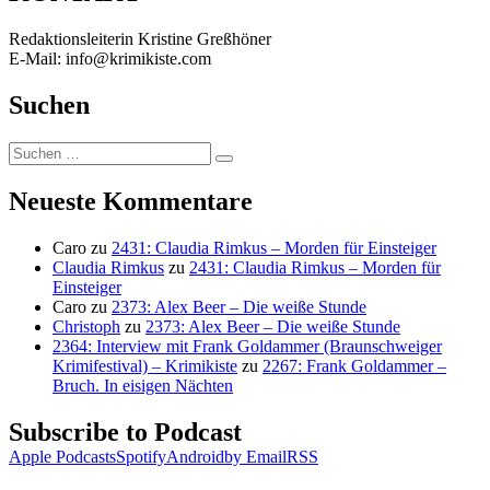
Redaktionsleiterin Kristine Greßhöner
E-Mail: info@krimikiste.com
Suchen
Suchen
Suchen
nach:
Neueste Kommentare
Caro
zu
2431: Claudia Rimkus – Morden für Einsteiger
Claudia Rimkus
zu
2431: Claudia Rimkus – Morden für
Einsteiger
Caro
zu
2373: Alex Beer – Die weiße Stunde
Christoph
zu
2373: Alex Beer – Die weiße Stunde
2364: Interview mit Frank Goldammer (Braunschweiger
Krimifestival) – Krimikiste
zu
2267: Frank Goldammer –
Bruch. In eisigen Nächten
Subscribe to Podcast
Apple Podcasts
Spotify
Android
by Email
RSS