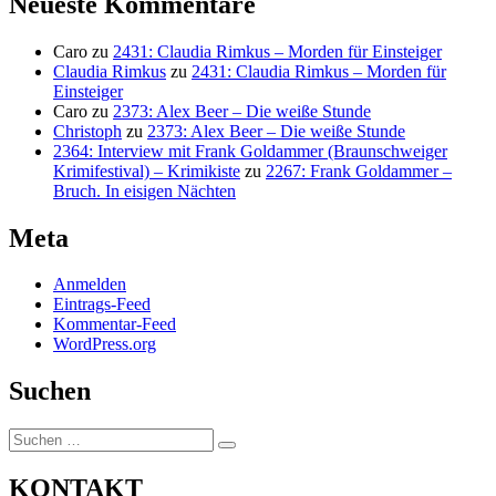
Neueste Kommentare
Caro
zu
2431: Claudia Rimkus – Morden für Einsteiger
Claudia Rimkus
zu
2431: Claudia Rimkus – Morden für
Einsteiger
Caro
zu
2373: Alex Beer – Die weiße Stunde
Christoph
zu
2373: Alex Beer – Die weiße Stunde
2364: Interview mit Frank Goldammer (Braunschweiger
Krimifestival) – Krimikiste
zu
2267: Frank Goldammer –
Bruch. In eisigen Nächten
Meta
Anmelden
Eintrags-Feed
Kommentar-Feed
WordPress.org
Suchen
Suchen
Suchen
nach:
KONTAKT