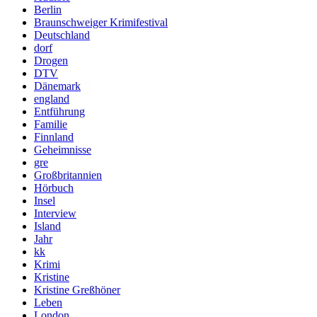
Berlin
Braunschweiger Krimifestival
Deutschland
dorf
Drogen
DTV
Dänemark
england
Entführung
Familie
Finnland
Geheimnisse
gre
Großbritannien
Hörbuch
Insel
Interview
Island
Jahr
kk
Krimi
Kristine
Kristine Greßhöner
Leben
London