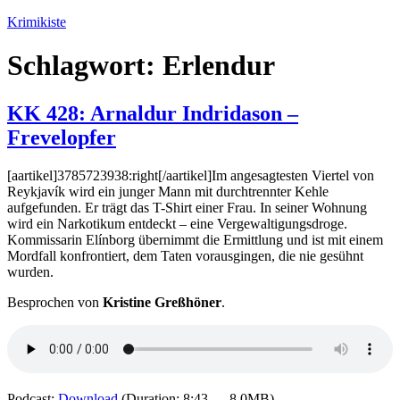
Zum
Krimikiste
Inhalt
springen
Schlagwort:
Erlendur
KK 428: Arnaldur Indridason –
Frevelopfer
[aartikel]3785723938:right[/aartikel]Im angesagtesten Viertel von
Reykjavík wird ein junger Mann mit durchtrennter Kehle
aufgefunden. Er trägt das T-Shirt einer Frau. In seiner Wohnung
wird ein Narkotikum entdeckt – eine Vergewaltigungsdroge.
Kommissarin Elínborg übernimmt die Ermittlung und ist mit einem
Mordfall konfrontiert, dem Taten vorausgingen, die nie gesühnt
wurden.
Besprochen von
Kristine Greßhöner
.
Podcast:
Download
(Duration: 8:43 — 8.0MB)