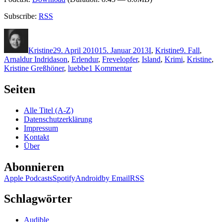
Subscribe:
RSS
Autor
Veröffentlicht
Kategorien
Schlagwörter
am
Kristine
29. April 2010
15. Januar 2013
I
,
Kristine
9. Fall
,
Arnaldur Indridason
,
Erlendur
,
Frevelopfer
,
Island
,
Krimi
,
Kristine
,
zu
Kristine Greßhöner
,
luebbe
1 Kommentar
KK
428:
Seiten
Arnaldur
Indridason
Alle Titel (A-Z)
–
Datenschutzerklärung
Frevelopfer
Impressum
Kontakt
Über
Abonnieren
Apple Podcasts
Spotify
Android
by Email
RSS
Schlagwörter
Audible