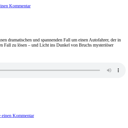
2409:
einen Kommentar
Holly
Jackson
–
Not
quite
dead
yet
inen dramatischen und spannenden Fall um einen Autofahrer, der in
n Fall zu lösen – und Licht ins Dunkel von Bruchs mysteriöser
zu
2407:
e einen Kommentar
Frank
Goldammer
–