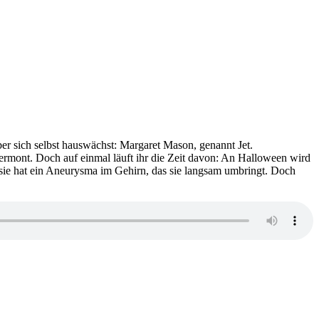
über sich selbst hauswächst: Margaret Mason, genannt Jet.
, Vermont. Doch auf einmal läuft ihr die Zeit davon: An Halloween wird
n sie hat ein Aneurysma im Gehirn, das sie langsam umbringt. Doch
zu