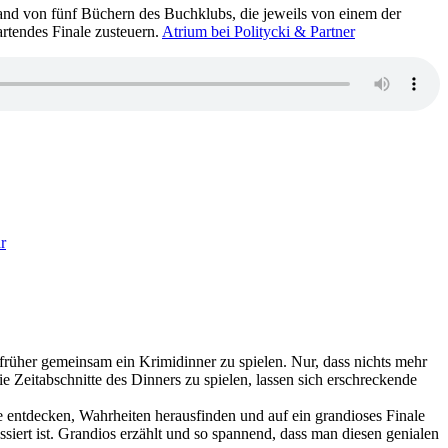
and von fünf Büchern des Buchklubs, die jeweils von einem der
rtendes Finale zusteuern.
Atrium bei Politycki & Partner
zu
2383:
r
Liza
Marklund
–
Der
Polarkreis
früher gemeinsam ein Krimidinner zu spielen. Nur, dass nichts mehr
ie Zeitabschnitte des Dinners zu spielen, lassen sich erschreckende
e entdecken, Wahrheiten herausfinden und auf ein grandioses Finale
ssiert ist. Grandios erzählt und so spannend, dass man diesen genialen