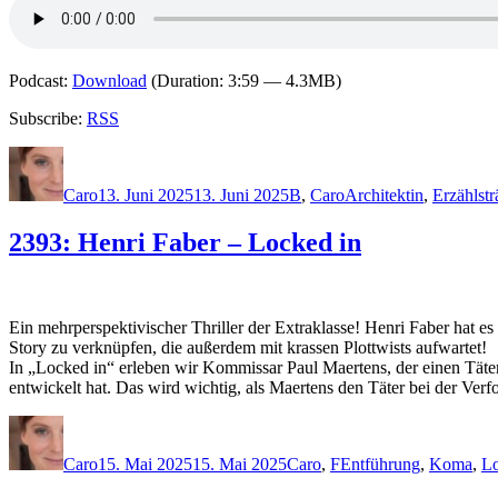
Podcast:
Download
(Duration: 3:59 — 4.3MB)
Subscribe:
RSS
Autor
Veröffentlicht
Kategorien
Schlagwörter
am
Caro
13. Juni 2025
13. Juni 2025
B
,
Caro
Architektin
,
Erzählst
2393: Henri Faber – Locked in
Ein mehrperspektivischer Thriller der Extraklasse! Henri Faber hat es
Story zu verknüpfen, die außerdem mit krassen Plottwists aufwartet!
In „Locked in“ erleben wir Kommissar Paul Maertens, der einen Täte
entwickelt hat. Das wird wichtig, als Maertens den Täter bei der Verf
Autor
Veröffentlicht
Kategorien
Schlagwörter
am
Caro
15. Mai 2025
15. Mai 2025
Caro
,
F
Entführung
,
Koma
,
Lo