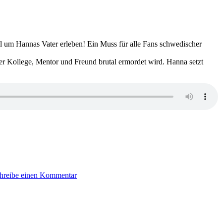
–
Locked
in
l um Hannas Vater erleben! Ein Muss für alle Fans schwedischer
rer Kollege, Mentor und Freund brutal ermordet wird. Hanna setzt
zu
2386:
hreibe einen Kommentar
Johanna
Mo
–
Dämmersee