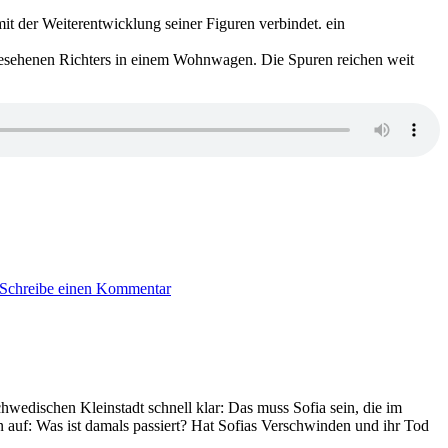
t der Weiterentwicklung seiner Figuren verbindet. ein
ngesehenen Richters in einem Wohnwagen. Die Spuren reichen weit
zu
2385:
Schreibe einen Kommentar
Marc
Raabe
–
Die
Nacht
wedischen Kleinstadt schnell klar: Das muss Sofia sein, die im
 auf: Was ist damals passiert? Hat Sofias Verschwinden und ihr Tod