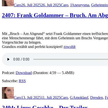
am
Caro
26. Juli 2025
26. Juli 2025
Caro
,
J
Aneurysma
,
Geheimnis
2407: Frank Goldammer – Bruch. Am Ab
Mit „Bruch – Am Abgrund“ setzt Frank Goldammer einen treffsicheren
eine Menschenmenge fährt, mit dem Geheimnis um Bruchs Vergangenheit
Vorgeschichte zu bringen.
Grandios erzählt und perfekt konzipiert!
rowohlt
Podcast:
Download
(Duration: 4:59 — 5.4MB)
Subscribe:
RSS
Autor
Veröffentlicht
Kategorien
Schlagwörter
am
Caro
13. Juli 2025
11. Juli 2025
Caro
,
G
Amoklauf
,
Dresden
,
F
2404: Linus Geschke – Der Trailer