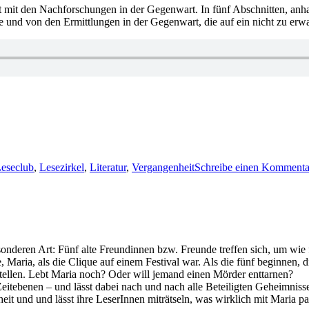
 mit den Nachforschungen in der Gegenwart. In fünf Abschnitten, anh
und von den Ermittlungen in der Gegenwart, die auf ein nicht zu erwa
eseclub
,
Lesezirkel
,
Literatur
,
Vergangenheit
Schreibe einen Kommenta
onderen Art: Fünf alte Freundinnen bzw. Freunde treffen sich, um wie 
 Maria, als die Clique auf einem Festival war. Als die fünf beginnen, d
tellen. Lebt Maria noch? Oder will jemand einen Mörder enttarnen?
eitebenen – und lässt dabei nach und nach alle Beteiligten Geheimniss
it und und lässt ihre LeserInnen miträtseln, was wirklich mit Maria pa