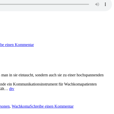
zu
2399:
ibe einen Kommentar
Vera
Buck
–
Der
dunkle
Sommer
ss man in sie eintaucht, sondern auch sie zu einer hochspannenden
o Linde ein Kommunikationsinstrument für Wachkomapatienten
 hält…
dtv
zu
2393:
rsonen
,
Wachkoma
Schreibe einen Kommentar
Henri
Faber