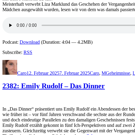
Meisterhaft verwebt Liza Marklund das Geschehen der Vergangenheit
Mädchen ausgewählt wurden, lesen wir von dem was damals passierte 
Podcast:
Download
(Duration: 4:04 — 4.2MB)
Subscribe:
RSS
Autor
Veröffentlicht
Kategorien
Schlagwörter
am
Caro
12. Februar 2025
7. Februar 2025
Caro
,
M
Geheimnisse
,
L
2382: Emily Rudolf – Das Dinner
In „Das Dinner“ präsentiert uns Emily Rudolf ein Abendessen der bes
wie früher ist – vor fünf Jahren verschwand die sechste aus der Runde,
und doch eindeutige Parallelen zu den damaligen Geschehnissen fests
Emily Rudolf erzählt gekonnt in fünf Ich-Perspektiven und auf zwei Z
zusteuern. Gleichzeitig verwebt sie die Gegenwart mit der Vergangenhe