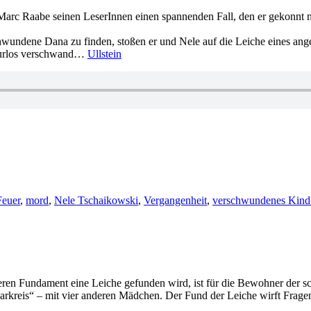
arc Raabe seinen LeserInnen einen spannenden Fall, den er gekonnt mi
schwundene Dana zu finden, stoßen er und Nele auf die Leiche eines a
 spurlos verschwand…
Ullstein
Feuer
,
mord
,
Nele Tschaikowski
,
Vergangenheit
,
verschwundenes Kind
ren Fundament eine Leiche gefunden wird, ist für die Bewohner der sch
rkreis“ – mit vier anderen Mädchen. Der Fund der Leiche wirft Fragen