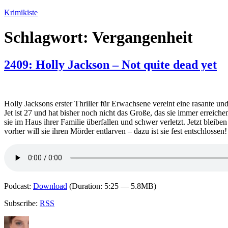
Zum
Krimikiste
Inhalt
springen
Schlagwort:
Vergangenheit
2409: Holly Jackson – Not quite dead yet
Holly Jacksons erster Thriller für Erwachsene vereint eine rasante und
Jet ist 27 und hat bisher noch nicht das Große, das sie immer erreich
sie im Haus ihrer Familie überfallen und schwer verletzt. Jetzt blei
vorher will sie ihren Mörder entlarven – dazu ist sie fest entschlossen
Podcast:
Download
(Duration: 5:25 — 5.8MB)
Subscribe:
RSS
Autor
Veröffentlicht
Kategorien
Schlagwörter