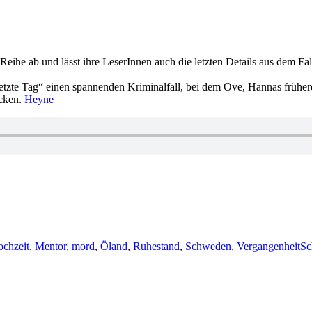
he ab und lässt ihre LeserInnen auch die letzten Details aus dem Fal
 letzte Tag“ einen spannenden Kriminalfall, bei dem Ove, Hannas frühe
ecken.
Heyne
chzeit
,
Mentor
,
mord
,
Öland
,
Ruhestand
,
Schweden
,
Vergangenheit
Sc