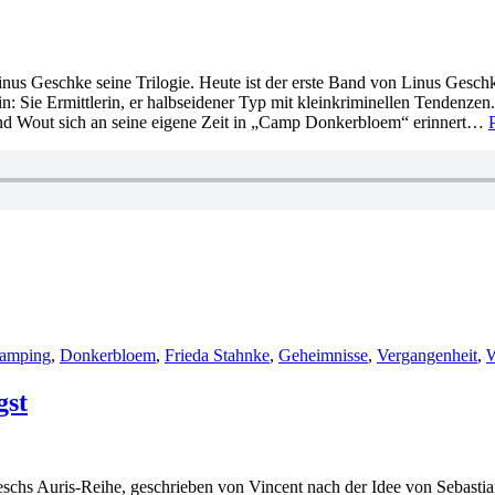
inus Geschke seine Trilogie. Heute ist der erste Band von Linus Gesch
 Sie Ermittlerin, er halbseidener Typ mit kleinkriminellen Tendenzen.
und Wout sich an seine eigene Zeit in „Camp Donkerbloem“ erinnert…
amping
,
Donkerbloem
,
Frieda Stahnke
,
Geheimnisse
,
Vergangenheit
,
W
gst
ieschs Auris-Reihe, geschrieben von Vincent nach der Idee von Sebastia