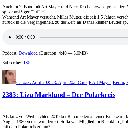
Auch im 3. Band mit Art Mayer und Nele Taschaikowski präsentiert M
spitzenmäßiger Thriller!
Während Art Mayer versucht, Millas Mutter, die seit 1,5 Jahren ver
zurück in die Vergangenheit, zu der Zeit, als Danas kleiner Bruder
Podcast:
Download
(Duration: 4:40 — 5.0MB)
Subscribe:
RSS
Autor
Veröffentlicht
Kategorien
Schlagwörter
am
Caro
23. April 2025
23. April 2025
Caro
,
R
Art Mayer
,
Berlin
,
2383: Liza Marklund – Der Polarkreis
Als kurz vor Weihnachten 2019 bei Bauarbeiten an einer Brücke in de
August 1980 verschwunden ist. Sofia war Mitglied im Buchklub „Pola
mit dem Polarkreis zu tun?