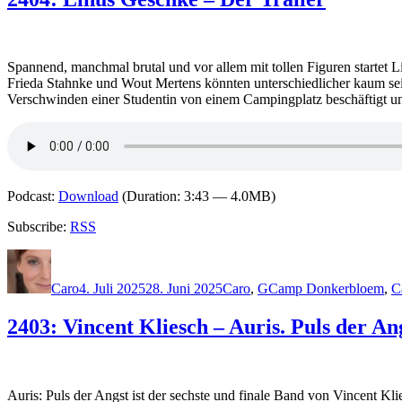
Spannend, manchmal brutal und vor allem mit tollen Figuren startet L
Frieda Stahnke und Wout Mertens könnten unterschiedlicher kaum sein:
Verschwinden einer Studentin von einem Campingplatz beschäftigt 
Podcast:
Download
(Duration: 3:43 — 4.0MB)
Subscribe:
RSS
Autor
Veröffentlicht
Kategorien
Schlagwörter
am
Caro
4. Juli 2025
28. Juni 2025
Caro
,
G
Camp Donkerbloem
,
C
2403: Vincent Kliesch – Auris. Puls der An
Auris: Puls der Angst ist der sechste und finale Band von Vincent Kl