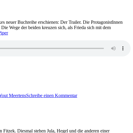
Bruch.
Am
Abgrund
kes neuer Buchreihe erschienen: Der Trailer. Die ProtagonistInnen
 Die Wege der beiden kreuzen sich, als Frieda sich mit dem
Piper
zu
2404:
out Meertens
Schreibe einen Kommentar
Linus
Geschke
–
Der
Trailer
n Fitzek. Diesmal stehen Jula, Hegel und die anderen einer