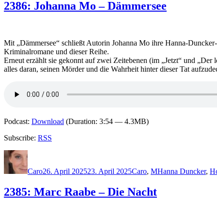
2386: Johanna Mo – Dämmersee
Mit „Dämmersee“ schließt Autorin Johanna Mo ihre Hanna-Duncker-Rei
Kriminalromane und dieser Reihe.
Erneut erzählt sie gekonnt auf zwei Zeitebenen (im „Jetzt“ und „Der
alles daran, seinen Mörder und die Wahrheit hinter dieser Tat aufzud
Podcast:
Download
(Duration: 3:54 — 4.3MB)
Subscribe:
RSS
Autor
Veröffentlicht
Kategorien
Schlagwörter
am
Caro
26. April 2025
23. April 2025
Caro
,
M
Hanna Duncker
,
Ho
2385: Marc Raabe – Die Nacht