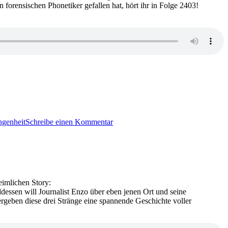
forensischen Phonetiker gefallen hat, hört ihr in Folge 2403!
zu
2403:
ngenheit
Schreibe einen Kommentar
Vincent
Kliesch
–
Auris.
Puls
der
Angst
eimlichen Story:
nddessen will Journalist Enzo über eben jenen Ort und seine
ergeben diese drei Stränge eine spannende Geschichte voller