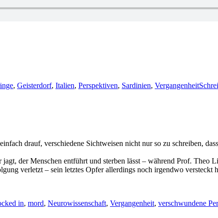
ränge
,
Geisterdorf
,
Italien
,
Perspektiven
,
Sardinien
,
Vergangenheit
Schre
 einfach drauf, verschiedene Sichtweisen nicht nur so zu schreiben, da
r jagt, der Menschen entführt und sterben lässt – während Prof. The
olgung verletzt – sein letztes Opfer allerdings noch irgendwo versteckt
cked in
,
mord
,
Neurowissenschaft
,
Vergangenheit
,
verschwundene Pe