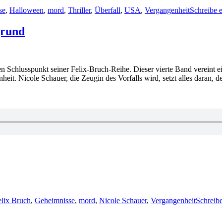
se
,
Halloween
,
mord
,
Thriller
,
Überfall
,
USA
,
Vergangenheit
Schreibe 
grund
 Schlusspunkt seiner Felix-Bruch-Reihe. Dieser vierte Band vereint e
. Nicole Schauer, die Zeugin des Vorfalls wird, setzt alles daran, de
elix Bruch
,
Geheimnisse
,
mord
,
Nicole Schauer
,
Vergangenheit
Schreib