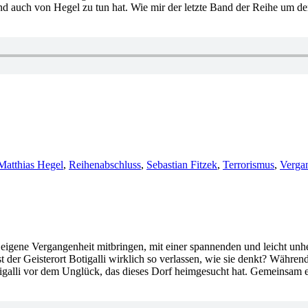
 auch von Hegel zu tun hat. Wie mir der letzte Band der Reihe um den 
Matthias Hegel
,
Reihenabschluss
,
Sebastian Fitzek
,
Terrorismus
,
Verga
 eigene Vergangenheit mitbringen, mit einer spannenden und leicht unh
st der Geisterort Botigalli wirklich so verlassen, wie sie denkt? Währe
otigalli vor dem Unglück, das dieses Dorf heimgesucht hat. Gemeinsam 