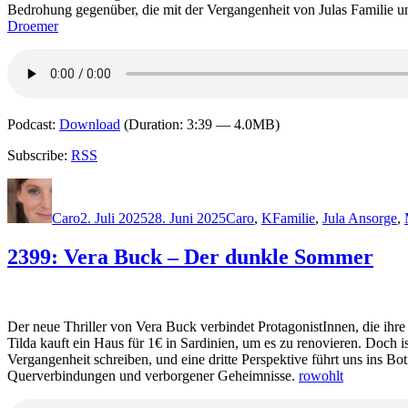
Bedrohung gegenüber, die mit der Vergangenheit von Julas Familie und
Droemer
Podcast:
Download
(Duration: 3:39 — 4.0MB)
Subscribe:
RSS
Autor
Veröffentlicht
Kategorien
Schlagwörter
am
Caro
2. Juli 2025
28. Juni 2025
Caro
,
K
Familie
,
Jula Ansorge
,
2399: Vera Buck – Der dunkle Sommer
Der neue Thriller von Vera Buck verbindet ProtagonistInnen, die ihre
Tilda kauft ein Haus für 1€ in Sardinien, um es zu renovieren. Doch i
Vergangenheit schreiben, und eine dritte Perspektive führt uns ins B
Querverbindungen und verborgener Geheimnisse.
rowohlt