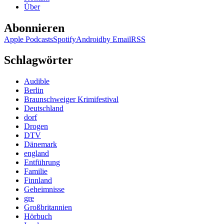
Über
Abonnieren
Apple Podcasts
Spotify
Android
by Email
RSS
Schlagwörter
Audible
Berlin
Braunschweiger Krimifestival
Deutschland
dorf
Drogen
DTV
Dänemark
england
Entführung
Familie
Finnland
Geheimnisse
gre
Großbritannien
Hörbuch