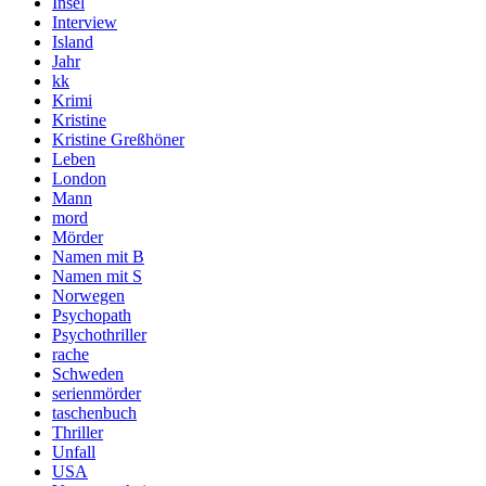
Insel
Interview
Island
Jahr
kk
Krimi
Kristine
Kristine Greßhöner
Leben
London
Mann
mord
Mörder
Namen mit B
Namen mit S
Norwegen
Psychopath
Psychothriller
rache
Schweden
serienmörder
taschenbuch
Thriller
Unfall
USA