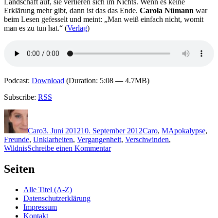
Landschaft auf, sie verlieren sich im Nichts. Wenn es keine
Erklärung mehr gibt, dann ist das das Ende.
Carola Nümann
war
beim Lesen gefesselt und meint: „Man weiß einfach nicht, womit
man es zu tun hat.“ (
Verlag
)
Podcast:
Download
(Duration: 5:08 — 4.7MB)
Subscribe:
RSS
Autor
Veröffentlicht
Kategorien
Schlagwörter
am
Caro
3. Juni 2012
10. September 2012
Caro
,
M
Apokalypse
,
Freunde
,
Unklarheiten
,
Vergangenheit
,
Verschwinden
,
zu
Wildnis
Schreibe einen Kommentar
KK
817:
Seiten
David
Monteagudo
Alle Titel (A-Z)
–
Datenschutzerklärung
Ende
Impressum
Kontakt