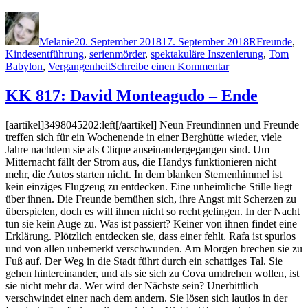
Autor
Veröffentlicht
Kategorien
Schlagwört
am
Melanie
20. September 2018
17. September 2018
R
Freunde
,
Kindesentführung
,
serienmörder
,
spektakuläre Inszenierung
,
Tom
zu
Babylon
,
Vergangenheit
Schreibe einen Kommentar
1647:
Marc
KK 817: David Monteagudo – Ende
Raabe
–
[aartikel]3498045202:left[/aartikel] Neun Freundinnen und Freunde
Schlüssel
treffen sich für ein Wochenende in einer Berghütte wieder, viele
17
Jahre nachdem sie als Clique auseinandergegangen sind. Um
Mitternacht fällt der Strom aus, die Handys funktionieren nicht
mehr, die Autos starten nicht. In dem blanken Sternenhimmel ist
kein einziges Flugzeug zu entdecken. Eine unheimliche Stille liegt
über ihnen. Die Freunde bemühen sich, ihre Angst mit Scherzen zu
überspielen, doch es will ihnen nicht so recht gelingen. In der Nacht
tun sie kein Auge zu. Was ist passiert? Keiner von ihnen findet eine
Erklärung. Plötzlich entdecken sie, dass einer fehlt. Rafa ist spurlos
und von allen unbemerkt verschwunden. Am Morgen brechen sie zu
Fuß auf. Der Weg in die Stadt führt durch ein schattiges Tal. Sie
gehen hintereinander, und als sie sich zu Cova umdrehen wollen, ist
sie nicht mehr da. Wer wird der Nächste sein? Unerbittlich
verschwindet einer nach dem andern. Sie lösen sich lautlos in der