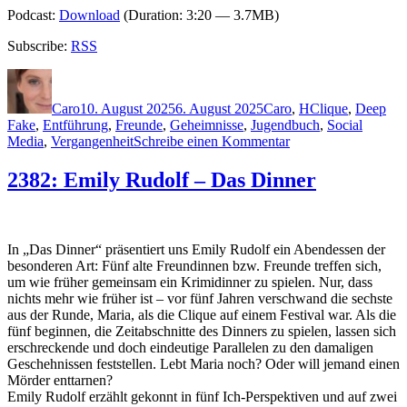
Podcast:
Download
(Duration: 3:20 — 3.7MB)
Subscribe:
RSS
Autor
Veröffentlicht
Kategorien
Schlagwörter
am
Caro
10. August 2025
6. August 2025
Caro
,
H
Clique
,
Deep
Fake
,
Entführung
,
Freunde
,
Geheimnisse
,
Jugendbuch
,
Social
zu
Media
,
Vergangenheit
Schreibe einen Kommentar
2414:
Colin
2382: Emily Rudolf – Das Dinner
Hadler
-
Seven
Ways
In „Das Dinner“ präsentiert uns Emily Rudolf ein Abendessen der
to
besonderen Art: Fünf alte Freundinnen bzw. Freunde treffen sich,
Tell
um wie früher gemeinsam ein Krimidinner zu spielen. Nur, dass
a
nichts mehr wie früher ist – vor fünf Jahren verschwand die sechste
Lie
aus der Runde, Maria, als die Clique auf einem Festival war. Als die
fünf beginnen, die Zeitabschnitte des Dinners zu spielen, lassen sich
erschreckende und doch eindeutige Parallelen zu den damaligen
Geschehnissen feststellen. Lebt Maria noch? Oder will jemand einen
Mörder enttarnen?
Emily Rudolf erzählt gekonnt in fünf Ich-Perspektiven und auf zwei