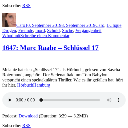
Subscribe:
RSS
Autor
Veröffentlicht
Kategorien
Schlagwör
am
Caro
10. September 2019
8. September 2019
Caro
,
L
Clique
,
Drogen
,
Freunde
,
mord
,
Schuld
,
Suche
,
Vergangenheit
,
zu
Whodunit
Schreibe einen Kommentar
1846:
Gytha
1647: Marc Raabe – Schlüssel 17
Lodge
–
Bis
ihr
Melanie hat sich „Schlüssel 17“ als Hörbuch, gelesen von Sascha
sie
Rotermund, angehört. Der Serienauftakt um Tom Babylon
findet
verspricht einen spektakulären Thriller. Wie es ihr gefallen hat, hört
ihr hier.
HörbuchHamburg
Podcast:
Download
(Duration: 3:29 — 3.2MB)
Subscribe:
RSS