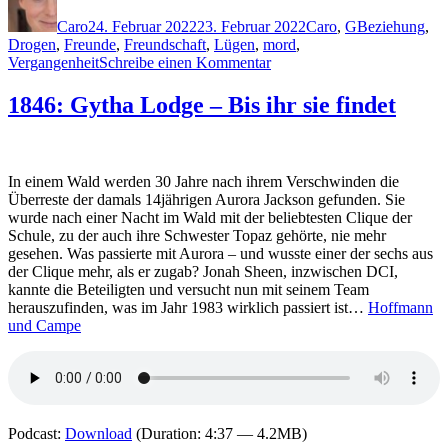
am
Caro
24. Februar 2022
23. Februar 2022
Caro
,
G
Beziehung
,
Drogen
,
Freunde
,
Freundschaft
,
Lügen
,
mord
,
zu
Vergangenheit
Schreibe einen Kommentar
2140:
Linus
1846: Gytha Lodge – Bis ihr sie findet
Geschke
–
Das
Loft
In einem Wald werden 30 Jahre nach ihrem Verschwinden die
Überreste der damals 14jährigen Aurora Jackson gefunden. Sie
wurde nach einer Nacht im Wald mit der beliebtesten Clique der
Schule, zu der auch ihre Schwester Topaz gehörte, nie mehr
gesehen. Was passierte mit Aurora – und wusste einer der sechs aus
der Clique mehr, als er zugab? Jonah Sheen, inzwischen DCI,
kannte die Beteiligten und versucht nun mit seinem Team
herauszufinden, was im Jahr 1983 wirklich passiert ist…
Hoffmann
und Campe
Podcast:
Download
(Duration: 4:37 — 4.2MB)