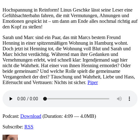
Das
Dinner
Hochspannung in Reinform! Linus Geschke lässt seine Leser eine
Gefühlsachterbahn fahren, die mit Vermutungen, Ahnungen und
Emotionen gespickt ist – um dann am Ende alles nochmal richtig auf
den Kopf zu stellen!
Sarah und Marc sind ein Paar, das mit Marcs bestem Freund
Henning in einer spitzenmäßigen Wohnung in Hamburg wohnt.
Doch jetzt ist Henning tot, die Wohnung voll Blut und Sarah und
Marc höchst verdächtig. Während man ihre Gedanken und
Vernehmungen erlebt, wird schnell klar: Irgendjemand sagt hier
nicht die Wahrheit. Hat einer von ihnen Henning ermordet? Oder
beide gemeinsam? Und welche Rolle spielt die gemeinsame
Vergangenheit der drei? Täuschung und Wahrheit, Liebe und Hass,
Eifersucht und Vertrauen: Nichts ist sicher.
Piper
Podcast:
Download
(Duration: 4:09 — 4.0MB)
Subscribe:
RSS
Autor
Veröffentlicht
Kategorien
Schlagwörter