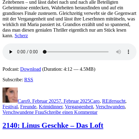
Zeitebenen – und lässt dabei nach und nach alle Beteiligten
Geheimnisse entdecken, Wahrheiten herausfinden und auf ein
grandioses Finale zusteuern. Gleichzeitig verwebt sie die Gegenwart
mit der Vergangenheit und und lässt ihre LeserInnen miträtseln, was
wirklich mit Maria passiert ist. Grandios erzählt und so spannend,
dass man diesen genialen Thriller eigentlich nur am Stück lesen
kann.
Scherz
Podcast:
Download
(Duration: 4:12 — 4.5MB)
Subscribe:
RSS
Autor
Veröffentlicht
Kategorien
Schlagwörter
am
Caro
9. Februar 2025
7. Februar 2025
Caro
,
R
Eifersucht
,
Festival
,
Freunde
,
Krimidinner
,
Vergangenheit
,
Verschwunden
,
zu
Verschwundene Frau
Schreibe einen Kommentar
2382:
Emily
2140: Linus Geschke – Das Loft
Rudolf
–