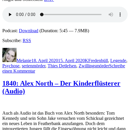
Podcast:
Download
(Duration: 5:45 — 7.9MB)
Subscribe:
RSS
Autor
Veröffentlicht
Kategorien
Schlagwörter
am
Melanie
18. April 2020
15. April 2020
K
Fredenbüll
,
Legende
,
Psychose
,
serienmörder
,
Thies Detlefsen
,
Zwillingsmörder
Schreibe
zu
einen Kommentar
1978:
Krischan
1840: Alex North – Der Kinderflüsterer
Koch
(Audio)
–
Friedhof
der
Krustentiere
Auch als Audio ist das Buch von Alex North besonders: Tom
Kennedy und sein Sohn Jake versuchen vom Schicksal gezeichnet
ein neues Leben in Featherbank anzufangen. Doch dem
introvertierten Jungen fällt die Eingewöhnung nicht leicht und dann