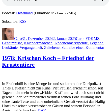
Podcast:
Download
(Duration: 4:59 — 5.2MB)
Subscribe:
RSS
Autor
Veröffentlicht
Kategorien
Schlagwörter
am
Caro
31. Dezember 2024
2. Januar 2025
Caro
,
F
DKMS
,
Geheimnisse
,
Kalendermädchen
,
Knochenmarkspende
,
Legende
,
zu
Leukämie
,
Vergangenheit
,
Zeitebenen
Schreibe einen Kommentar
2367
Seba
1978: Krischan Koch – Friedhof der
Fitz
Krustentiere
–
Das
Kal
In Fredenbüll ist eine Menge los und so kommt der Dorfpolizist
Thies Detlefsen nicht zur Ruhe: Piet Paulsen erscheint schon seit
Tagen nicht mehr in der „Hidden Kist“ und wird auch sonst nicht
gesehen, der Schimmelreiter vermisst seinen Ford Mustang und
seine Tante Telse und eine unheimliche Gestalt versetzt das Hallig-
Hotel mit seinen verschrobenen Gästen und seinem Personal in
Angst und Schrecken.
DAV