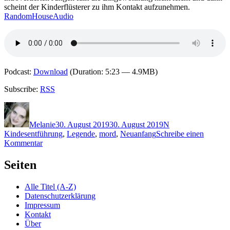
scheint der Kinderflüsterer zu ihm Kontakt aufzunehmen.
RandomHouseAudio
Podcast:
Download
(Duration: 5:23 — 4.9MB)
Subscribe:
RSS
Autor
Veröffentlicht
Kategorien
Schlagwörter
am
Melanie
30. August 2019
30. August 2019
N
Kindesentführung
,
Legende
,
mord
,
Neuanfang
Schreibe einen
zu
Kommentar
1840:
Alex
Seiten
North
–
Alle Titel (A-Z)
Der
Datenschutzerklärung
Kinderflüsterer
Impressum
(Audio)
Kontakt
Über