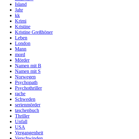
Island
Jahr
kk
Krimi
Kristine
Kristine Greßhöner
Leben
London
Mann
mord
Mörder
Namen mit B
Namen mit S
Norwegen
Psychopath
Psychothriller
rache
Schweden
serienmörder
taschenbuch
Thriller
Unfall
USA
Vergangenheit
Verschwinden