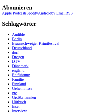
Abonnieren
Apple Podcasts
Spotify
Android
by Email
RSS
Schlagwörter
Audible
Berlin
Braunschweiger Krimifestival
Deutschland
dorf
Drogen
DTV
Dänemark
england
Entführung
Familie
Finnland
Geheimnisse
gre
Großbritannien
Hörbuch
Insel
Interview