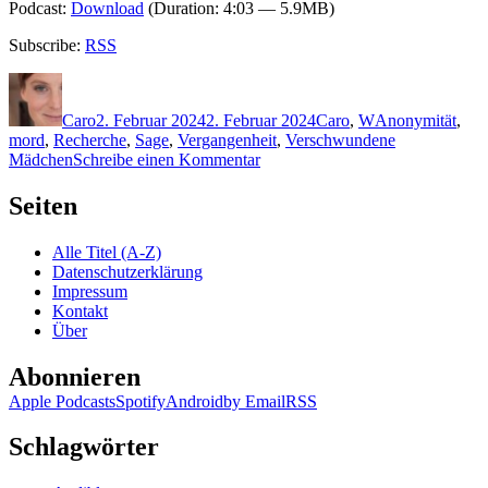
Podcast:
Download
(Duration: 4:03 — 5.9MB)
Subscribe:
RSS
Autor
Veröffentlicht
Kategorien
Schlagwörter
am
Caro
2. Februar 2024
2. Februar 2024
Caro
,
W
Anonymität
,
mord
,
Recherche
,
Sage
,
Vergangenheit
,
Verschwundene
zu
Mädchen
Schreibe einen Kommentar
2299:
Jen
Seiten
Williams
–
Alle Titel (A-Z)
Die
Datenschutzerklärung
Totenbraut
Impressum
Kontakt
Über
Abonnieren
Apple Podcasts
Spotify
Android
by Email
RSS
Schlagwörter