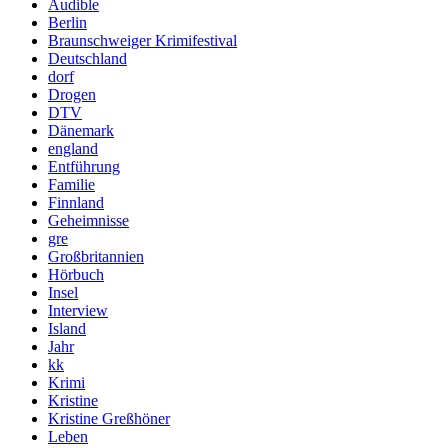
Audible
Berlin
Braunschweiger Krimifestival
Deutschland
dorf
Drogen
DTV
Dänemark
england
Entführung
Familie
Finnland
Geheimnisse
gre
Großbritannien
Hörbuch
Insel
Interview
Island
Jahr
kk
Krimi
Kristine
Kristine Greßhöner
Leben