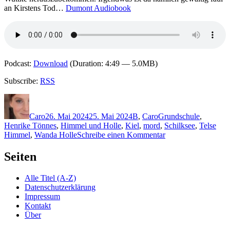
an Kirstens Tod…
Dumont Audiobook
Podcast:
Download
(Duration: 4:49 — 5.0MB)
Subscribe:
RSS
Autor
Veröffentlicht
Kategorien
Schlagwörter
am
Caro
26. Mai 2024
25. Mai 2024
B
,
Caro
Grundschule
,
Henrike Tönnes
,
Himmel und Holle
,
Kiel
,
mord
,
Schilksee
,
Telse
zu
Himmel
,
Wanda Holle
Schreibe einen Kommentar
2328:
Susanne
Seiten
Bergstedt
–
Alle Titel (A-Z)
Quallenplage
Datenschutzerklärung
Impressum
Kontakt
Über