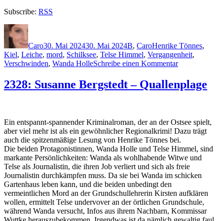
Subscribe:
RSS
Autor
Veröffentlicht
Kategorien
Schlagwörter
am
Caro
30. Mai 2024
30. Mai 2024
B
,
Caro
Henrike Tönnes
,
Kiel
,
Leiche
,
mord
,
Schilksee
,
Telse Himmel
,
Vergangenheit
,
zu
Verschwinden
,
Wanda Holle
Schreibe einen Kommentar
2329:
Susanne
2328: Susanne Bergstedt – Quallenplage
Bergstedt
–
Orkantief
Ein entspannt-spannender Kriminalroman, der an der Ostsee spielt,
aber viel mehr ist als ein gewöhnlicher Regionalkrimi! Dazu trägt
auch die spitzenmäßige Lesung von Henrike Tönnes bei.
Die beiden Protagonistinnen, Wanda Holle und Telse Himmel, sind
markante Persönlichkeiten: Wanda als wohlhabende Witwe und
Telse als Journalistin, die ihren Job verliert und sich als freie
Journalistin durchkämpfen muss. Da sie bei Wanda im schicken
Gartenhaus leben kann, und die beiden unbedingt den
vermeintlichen Mord an der Grundschullehrerin Kirsten aufklären
wollen, ermittelt Telse undervover an der örtlichen Grundschule,
während Wanda versucht, Infos aus ihrem Nachbarn, Kommissar
Wuttke herauszubekommen. Irgendwas ist da nämlich gewaltig faul