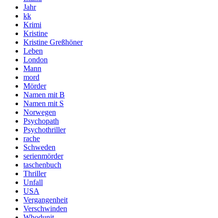
Jahr
kk
Krimi
Kristine
Kristine Greßhöner
Leben
London
Mann
mord
Mörder
Namen mit B
Namen mit S
Norwegen
Psychopath
Psychothriller
rache
Schweden
serienmörder
taschenbuch
Thriller
Unfall
USA
Vergangenheit
Verschwinden
Whodunit