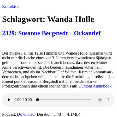
Zum
Krimikiste
Inhalt
springen
Schlagwort:
Wanda Holle
2329: Susanne Bergstedt – Orkantief
Der zweite Fall für Telse Himmel und Wanda Holle! Diesmal wird
nicht nur die Leiche eines vor 3 Jahren verschwundenen 6jährigen
gefunden, sondern es stellt sich auch heraus, dass dessen Mutter
Anne verschwunden ist. Die beiden Freundinnen wittern ein
Verbrechen, und als ihr Nachbar Olaf Wuttke (Kriminalkommissar)
dem nicht nachgehen will, nehmen sie die Ermittlungen selbst auf…
Erneut punktet Susanne Bergstedt mit ihren beiden starken
Protagonistinnen und einem spannenden Fall!
Dumont Audiobook
Podcast:
Download
(Duration: 3:48 — 4.1MB)