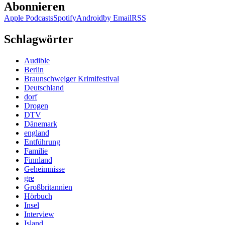
Abonnieren
Apple Podcasts
Spotify
Android
by Email
RSS
Schlagwörter
Audible
Berlin
Braunschweiger Krimifestival
Deutschland
dorf
Drogen
DTV
Dänemark
england
Entführung
Familie
Finnland
Geheimnisse
gre
Großbritannien
Hörbuch
Insel
Interview
Island