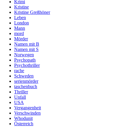
Krimi
Kristine
Kristine Greßhöner
Leben
London
Mann
mord
Mörder
Namen mit B
Namen mit S
Norwegen
Psychopath
Psychothriller
rache
Schweden
serienmörder
taschenbuch
Thriller
Unfall
USA
Vergangenheit
Verschwinden
Whodunit
Österreich