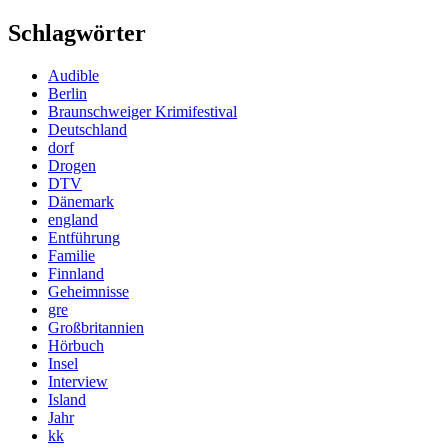
Schlagwörter
Audible
Berlin
Braunschweiger Krimifestival
Deutschland
dorf
Drogen
DTV
Dänemark
england
Entführung
Familie
Finnland
Geheimnisse
gre
Großbritannien
Hörbuch
Insel
Interview
Island
Jahr
kk