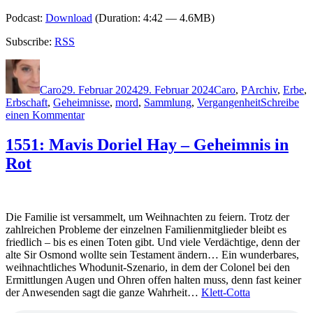
Podcast:
Download
(Duration: 4:42 — 4.6MB)
Subscribe:
RSS
Autor
Veröffentlicht
Kategorien
Schlagwörter
am
Caro
29. Februar 2024
29. Februar 2024
Caro
,
P
Archiv
,
Erbe
,
Erbschaft
,
Geheimnisse
,
mord
,
Sammlung
,
Vergangenheit
Schreibe
zu
einen Kommentar
2307:
Kristen
1551: Mavis Doriel Hay – Geheimnis in
Perrin
Rot
–
Das
Mörderarchiv
Die Familie ist versammelt, um Weihnachten zu feiern. Trotz der
zahlreichen Probleme der einzelnen Familienmitglieder bleibt es
friedlich – bis es einen Toten gibt. Und viele Verdächtige, denn der
alte Sir Osmond wollte sein Testament ändern… Ein wunderbares,
weihnachtliches Whodunit-Szenario, in dem der Colonel bei den
Ermittlungen Augen und Ohren offen halten muss, denn fast keiner
der Anwesenden sagt die ganze Wahrheit…
Klett-Cotta