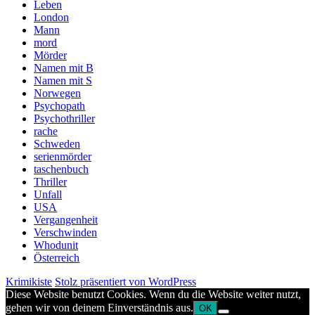
Leben
London
Mann
mord
Mörder
Namen mit B
Namen mit S
Norwegen
Psychopath
Psychothriller
rache
Schweden
serienmörder
taschenbuch
Thriller
Unfall
USA
Vergangenheit
Verschwinden
Whodunit
Österreich
Krimikiste
Stolz präsentiert von WordPress
Diese Website benutzt Cookies. Wenn du die Website weiter nutzt,
gehen wir von deinem Einverständnis aus.
OK