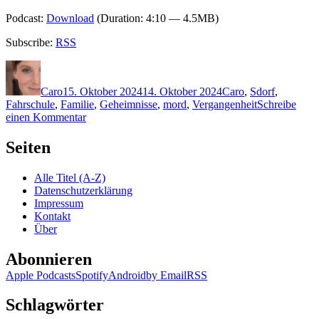
Podcast:
Download
(Duration: 4:10 — 4.5MB)
Subscribe:
RSS
Autor
Veröffentlicht
Kategorien
Schlagwörter
am
Caro
15. Oktober 2024
14. Oktober 2024
Caro
,
S
dorf
,
Fahrschule
,
Familie
,
Geheimnisse
,
mord
,
Vergangenheit
Schreibe
zu
einen Kommentar
2356:
Annika
Seiten
Strauss
–
Alle Titel (A-Z)
Nachtfahrt
Datenschutzerklärung
Impressum
Kontakt
Über
Abonnieren
Apple Podcasts
Spotify
Android
by Email
RSS
Schlagwörter