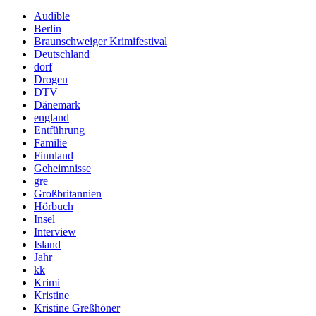
Audible
Berlin
Braunschweiger Krimifestival
Deutschland
dorf
Drogen
DTV
Dänemark
england
Entführung
Familie
Finnland
Geheimnisse
gre
Großbritannien
Hörbuch
Insel
Interview
Island
Jahr
kk
Krimi
Kristine
Kristine Greßhöner