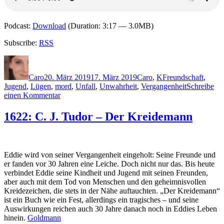
Podcast:
Download
(Duration: 3:17 — 3.0MB)
Subscribe:
RSS
Autor
Veröffentlicht
Kategorien
Schlagwörter
am
Caro
20. März 2019
17. März 2019
Caro
,
K
Freundschaft
,
Jugend
,
Lügen
,
mord
,
Unfall
,
Unwahrheit
,
Vergangenheit
Schreibe
zu
einen Kommentar
1750:
Susanne
1622: C. J. Tudor – Der Kreidemann
Kliem
–
Lügenmeer
Eddie wird von seiner Vergangenheit eingeholt: Seine Freunde und
er fanden vor 30 Jahren eine Leiche. Doch nicht nur das. Bis heute
verbindet Eddie seine Kindheit und Jugend mit seinen Freunden,
aber auch mit dem Tod von Menschen und den geheimnisvollen
Kreidezeichen, die stets in der Nähe auftauchten. „Der Kreidemann“
ist ein Buch wie ein Fest, allerdings ein tragisches – und seine
Auswirkungen reichen auch 30 Jahre danach noch in Eddies Leben
hinein.
Goldmann