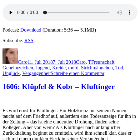
Podcast:
Download
(Duration: 5:36 — 5.1MB)
Subscribe:
RSS
Autor
Veröffentlicht
Kategorien
Schlagwörter
am
Caro
11. Juli 2018
7. Juli 2018
Caro
,
T
Freunschaft
,
Geheimzeichen
,
Jugend
,
Kreide
,
mord
,
Strichmännchen
,
Tod
,
zu
Unglück
,
Vergangenheit
Schreibe einen Kommentar
1622:
C.
1606: Klüpfel & Kobr – Kluftinger
J.
Tudor
–
Der
Es wird ernst für Kluftinger: Ein Holzkreuz mit seinem Namen
Kreidemann
taucht auf dem Friedhof auf, außerdem eine Todesanzeige für ihn in
der Zeitung – das ist eine eindeutige Drohung, finden seine
Kollegen. Aber von wem? Als Kluftinger nach anfänglicher
Zurückhaltung beginnt zu ermitteln, wird ihm schnell klar, dass er
sich mit einem dunklen Fleck in seiner Vergangenheit