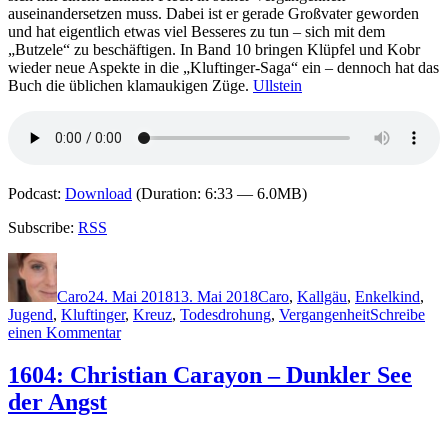
auseinandersetzen muss. Dabei ist er gerade Großvater geworden
und hat eigentlich etwas viel Besseres zu tun – sich mit dem
„Butzele“ zu beschäftigen. In Band 10 bringen Klüpfel und Kobr
wieder neue Aspekte in die „Kluftinger-Saga“ ein – dennoch hat das
Buch die üblichen klamaukigen Züge.
Ullstein
Podcast:
Download
(Duration: 6:33 — 6.0MB)
Subscribe:
RSS
Autor
Veröffentlicht
Kategorien
Schlagwörter
am
Caro
24. Mai 2018
13. Mai 2018
Caro
,
K
allgäu
,
Enkelkind
,
Jugend
,
Kluftinger
,
Kreuz
,
Todesdrohung
,
Vergangenheit
Schreibe
zu
einen Kommentar
1606:
Klüpfel
1604: Christian Carayon – Dunkler See
&
der Angst
Kobr
–
Kluftinger