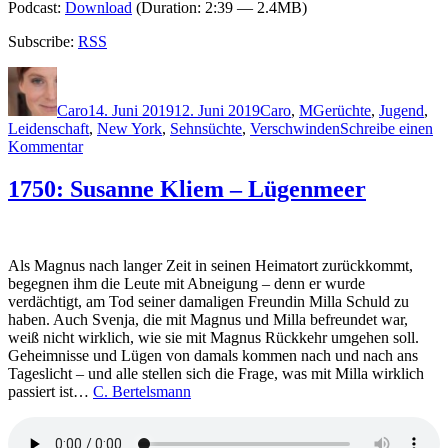
Podcast:
Download
(Duration: 2:39 — 2.4MB)
Subscribe:
RSS
Autor
Veröffentlicht
Kategorien
Schlagwörter
am
Caro
14. Juni 2019
12. Juni 2019
Caro
,
M
Gerüchte
,
Jugend
,
Leidenschaft
,
New York
,
Sehnsüchte
,
Verschwinden
Schreibe einen
zu
Kommentar
1794:
Guillaume
1750: Susanne Kliem – Lügenmeer
Musso
–
Die
junge
Als Magnus nach langer Zeit in seinen Heimatort zurückkommt,
Frau
begegnen ihm die Leute mit Abneigung – denn er wurde
und
verdächtigt, am Tod seiner damaligen Freundin Milla Schuld zu
die
haben. Auch Svenja, die mit Magnus und Milla befreundet war,
Nacht
weiß nicht wirklich, wie sie mit Magnus Rückkehr umgehen soll.
Geheimnisse und Lügen von damals kommen nach und nach ans
Tageslicht – und alle stellen sich die Frage, was mit Milla wirklich
passiert ist…
C. Bertelsmann