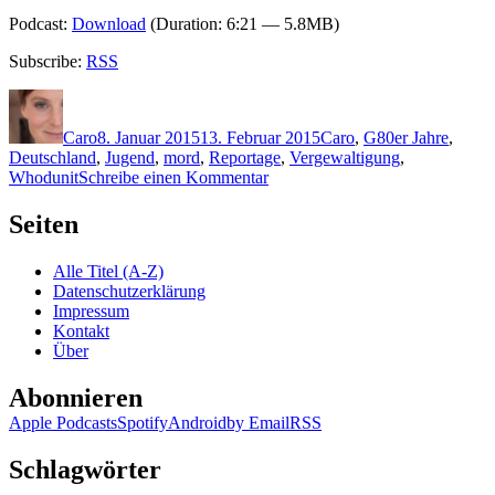
Podcast:
Download
(Duration: 6:21 — 5.8MB)
Subscribe:
RSS
Autor
Veröffentlicht
Kategorien
Schlagwörter
am
Caro
8. Januar 2015
13. Februar 2015
Caro
,
G
80er Jahre
,
Deutschland
,
Jugend
,
mord
,
Reportage
,
Vergewaltigung
,
zu
Whodunit
Schreibe einen Kommentar
1136:
Linus
Seiten
Geschke
–
Alle Titel (A-Z)
Die
Datenschutzerklärung
Lichtung
Impressum
Kontakt
Über
Abonnieren
Apple Podcasts
Spotify
Android
by Email
RSS
Schlagwörter