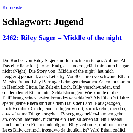
Zum
Krimikiste
Inhalt
springen
Schlagwort:
Jugend
2462: Riley Sager – Middle of the night
Die Bücher von Riley Sager sind für mich ein stetiges Auf und Ab.
Das eine liebe ich (Hopes End), das andere gefällt mir kaum bis gar
nicht (Night). Die Story von „Middle of the night“ hat mich
neugierig gemacht, also: Let´s try. Vor 30 Jahren verschwand Ethan
Marshs Freund Billy Barringer beim gemeinsamen Zelten im Garten
in Hemlock Circle. Im Zelt ein Loch, Billy verschwunden, und
seitdem leidet Ethan unter Schlafstörungen. Wie konnte er die
Entführung seines besten Freundes verschlafen? Als Ethan 30 Jahre
später (seine Eltern sind aus dem Haus der Familie ausgezogen)
nach Hemlock Circle, einen ruhigen Vorort, zurückkehrt, merkt er,
dass seltsame Dinge vorgehen. Bewegungsmelder-Lampen gehen
an, obwohl niemand, nichtmal ein Tier, zu sehen ist, ein Baseball
taucht auf, den Ethan eindeutig mit Billy verbindet, und noch mehr.
Ist es Billy, der noch irgendwo da draußen ist? Wird Ethan endlich