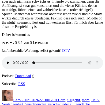
aber auch nicht sein schwächstes. Irgendwo dazwischen, denn die
Auflösung ist zwar gut konstruiert und die vielen Fährten, denen
man folgt, führen einen auf zahlreiche falsche (oder richtige?)
Spuren. Manchmal war mir das aber fast schon zuviel und die Story
wirkte dadurch etwas überladen. Fakt ist, dass sich auch „Middle of
the night“ spannend liest und gut weglesen lässt, für mich aber keine
absolute Empfehlung ist.
Daher bekommt es
🐀🐀🐀, 5 3,5 von 5 Leseratten
[ad/unbezahlte Werbung, selbst gekauft]
DTV
Podcast:
Download
()
Subscribe:
RSS
Autor
Veröffentlicht
Kategorien
Schlagwörter
am
Caro
5. Juni 2026
22. Juli 2026
Caro
,
S
Jugend
,
mord
,
USA
,
Vergangenheit
,
Verschwinden
,
verschwundene Jugendliche