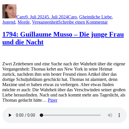
Autor
Veröffentlicht
Kategorien
Schlagwörter
am
Caro
9. Juli 2024
5. Juli 2024
Caro
,
G
heimliche Liebe
,
zu
Jugend
,
Morde
,
Vergangenheit
Schreibe einen Kommentar
2336:
Linus
1794: Guillaume Musso – Die junge Frau
Geschke
und die Nacht
–
Wenn
sie
lügt
Zwei Zeitebenen und eine Suche nach der Wahrheit über die eigene
Vergangenheit: Thomas kehrt aus New York in seine Heimat
zurück, nachdem ihm sein bester Freund einen Artikel über das
dortige Schuljubiläum geschickt hat. Thomas ist alarmiert, denn
Maxime und er haben etwas zu verbergen. Aber etwas finden
möchte er auch: Die Wahrheit über das Verschwinden seiner großen
Liebe herausfinden. Nach und nach kommt mehr ans Tageslicht, als
Thomas gedacht hätte…
Piper