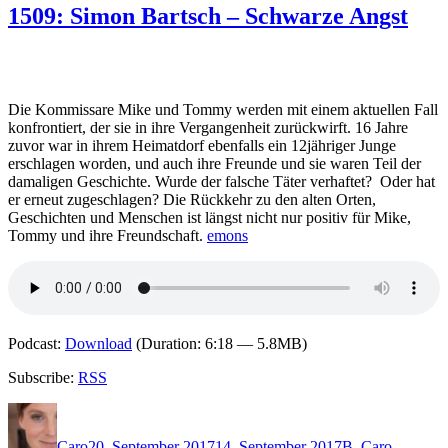
Christian
1509: Simon Bartsch – Schwarze Angst
Carayon
–
Dunkler
See
der
Die Kommissare Mike und Tommy werden mit einem aktuellen Fall
Angst
konfrontiert, der sie in ihre Vergangenheit zurückwirft. 16 Jahre
zuvor war in ihrem Heimatdorf ebenfalls ein 12jähriger Junge
erschlagen worden, und auch ihre Freunde und sie waren Teil der
damaligen Geschichte. Wurde der falsche Täter verhaftet? Oder hat
er erneut zugeschlagen? Die Rückkehr zu den alten Orten,
Geschichten und Menschen ist längst nicht nur positiv für Mike,
Tommy und ihre Freundschaft.
emons
Podcast:
Download
(Duration: 6:18 — 5.8MB)
Subscribe:
RSS
Autor
Veröffentlicht
Kategorien
Schlagwö
am
Caro
20. September 2017
14. September 2017
B
,
Caro