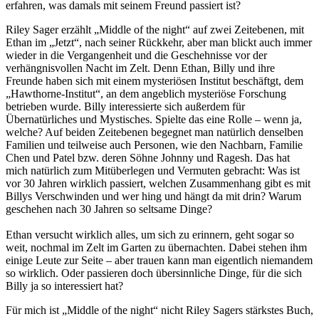
erfahren, was damals mit seinem Freund passiert ist?
Riley Sager erzählt „Middle of the night“ auf zwei Zeitebenen, mit
Ethan im „Jetzt“, nach seiner Rückkehr, aber man blickt auch immer
wieder in die Vergangenheit und die Geschehnisse vor der
verhängnisvollen Nacht im Zelt. Denn Ethan, Billy und ihre
Freunde haben sich mit einem mysteriösen Institut beschäftgt, dem
„Hawthorne-Institut“, an dem angeblich mysteriöse Forschung
betrieben wurde. Billy interessierte sich außerdem für
Übernatürliches und Mystisches. Spielte das eine Rolle – wenn ja,
welche? Auf beiden Zeitebenen begegnet man natürlich denselben
Familien und teilweise auch Personen, wie den Nachbarn, Familie
Chen und Patel bzw. deren Söhne Johnny und Ragesh. Das hat
mich natürlich zum Mitüberlegen und Vermuten gebracht: Was ist
vor 30 Jahren wirklich passiert, welchen Zusammenhang gibt es mit
Billys Verschwinden und wer hing und hängt da mit drin? Warum
geschehen nach 30 Jahren so seltsame Dinge?
Ethan versucht wirklich alles, um sich zu erinnern, geht sogar so
weit, nochmal im Zelt im Garten zu übernachten. Dabei stehen ihm
einige Leute zur Seite – aber trauen kann man eigentlich niemandem
so wirklich. Oder passieren doch übersinnliche Dinge, für die sich
Billy ja so interessiert hat?
Für mich ist „Middle of the night“ nicht Riley Sagers stärkstes Buch,