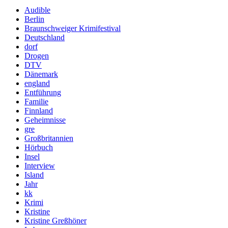
Audible
Berlin
Braunschweiger Krimifestival
Deutschland
dorf
Drogen
DTV
Dänemark
england
Entführung
Familie
Finnland
Geheimnisse
gre
Großbritannien
Hörbuch
Insel
Interview
Island
Jahr
kk
Krimi
Kristine
Kristine Greßhöner