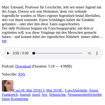
Marc Edouard, Professor für Geschichte, lebt seit seiner Jugend mit
der Angst. Ebenso wie sein Heimatort, denn vier zeltende
Jugendliche wurden zu Marcs eigener Jugendzeit brutal überfallen,
drei von ihnen ermordet. Einen Schuldigen haben die Ermittler
gefunden – oder eher ihm diese Taten zugeschrieben.
Der stille Professor beginnt ein Forschungsprojekt, mit dem er
ergründen will, was diese Vorgänge mit den Menschen gemacht
haben – und kommt dabei der eigentlichen Wahrheit immer näher…
btb
Podcast:
Download
(Duration: 5:18 — 4.9MB)
Subscribe:
RSS
Autor
Veröffentlicht
Kategorien
Schlagwörter
am
Caro
18. Mai 2018
13. Mai 2018
C
,
Caro
Abgründe
,
Angst
,
Frankreich
,
Jugend
,
mord
,
See
,
Sehnsüchte
,
Vergangenheit
Schreibe
zu
einen Kommentar
1604: