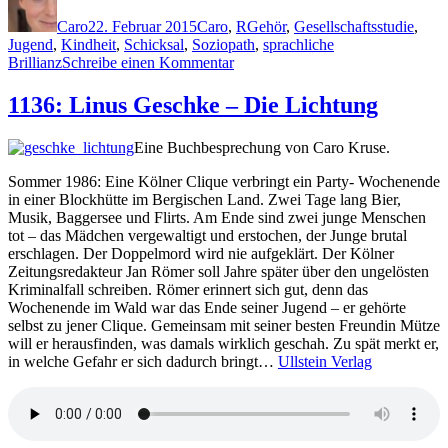
am
Caro
22. Februar 2015
Caro
,
R
Gehör
,
Gesellschaftsstudie
,
Jugend
,
Kindheit
,
Schicksal
,
Soziopath
,
sprachliche
zu
Brillianz
Schreibe einen Kommentar
1161:
Thomas
1136: Linus Geschke – Die Lichtung
Raab
–
Eine Buchbesprechung von Caro Kruse.
Still
Sommer 1986: Eine Kölner Clique verbringt ein Party- Wochenende
in einer Blockhütte im Bergischen Land. Zwei Tage lang Bier,
Musik, Baggersee und Flirts. Am Ende sind zwei junge Menschen
tot – das Mädchen vergewaltigt und erstochen, der Junge brutal
erschlagen. Der Doppelmord wird nie aufgeklärt. Der Kölner
Zeitungsredakteur Jan Römer soll Jahre später über den ungelösten
Kriminalfall schreiben. Römer erinnert sich gut, denn das
Wochenende im Wald war das Ende seiner Jugend – er gehörte
selbst zu jener Clique. Gemeinsam mit seiner besten Freundin Mütze
will er herausfinden, was damals wirklich geschah. Zu spät merkt er,
in welche Gefahr er sich dadurch bringt…
Ullstein Verlag