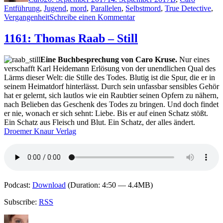
Entführung
,
Jugend
,
mord
,
Parallelen
,
Selbstmord
,
True Detective
,
zu
Vergangenheit
Schreibe einen Kommentar
1509:
Simon
1161: Thomas Raab – Still
Bartsch
–
Eine Buchbesprechung von Caro Kruse.
Nur eines
Schwarze
verschafft Karl Heidemann Erlösung von der unendlichen Qual des
Angst
Lärms dieser Welt: die Stille des Todes. Blutig ist die Spur, die er in
seinem Heimatdorf hinterlässt. Durch sein unfassbar sensibles Gehör
hat er gelernt, sich lautlos wie ein Raubtier seinen Opfern zu nähern,
nach Belieben das Geschenk des Todes zu bringen. Und doch findet
er nie, wonach er sich sehnt: Liebe. Bis er auf einen Schatz stößt.
Ein Schatz aus Fleisch und Blut. Ein Schatz, der alles ändert.
Droemer Knaur Verlag
Podcast:
Download
(Duration: 4:50 — 4.4MB)
Subscribe:
RSS
Autor
Veröffentlicht
Kategorien
Schlagwörter