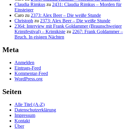
Claudia Rimkus
zu
2431: Claudia Rimkus – Morden für
Einsteiger
Caro
zu
2373: Alex Beer – Die weiße Stunde
Christoph
zu
2373: Alex Beer – Die weiße Stunde
2364: Interview mit Frank Goldammer (Braunschweiger
Krimifestival) – Krimikiste
zu
2267: Frank Goldammer –
Bruch. In eisigen Nächten
Meta
Anmelden
Eintrags-Feed
Kommentar-Feed
WordPress.org
Seiten
Alle Titel (A-Z)
Datenschutzerklärung
Impressum
Kontakt
Über