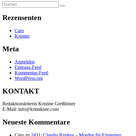
Suchen
Suchen
nach:
Rezensenten
Caro
Kristine
Meta
Anmelden
Eintrags-Feed
Kommentar-Feed
WordPress.org
KONTAKT
Redaktionsleiterin Kristine Greßhöner
E-Mail: info@krimikiste.com
Neueste Kommentare
Caro
zu
2431: Claudia Rimkus – Morden für Einsteiger