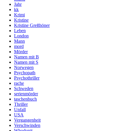
Jahr
kk
Krimi
Kristine
Kristine Greßhöner
Leben
London
Mann
mord
Mörder
Namen mit B
Namen mit S
Norwegen
Psychopath
Psychothriller
rache
Schweden
serienmörder
taschenbuch
Thriller
Unfall
USA
Vergangenheit
Verschwinden
Whodunit