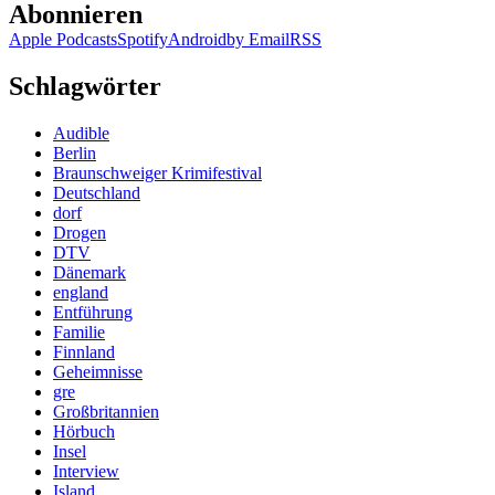
Abonnieren
Apple Podcasts
Spotify
Android
by Email
RSS
Schlagwörter
Audible
Berlin
Braunschweiger Krimifestival
Deutschland
dorf
Drogen
DTV
Dänemark
england
Entführung
Familie
Finnland
Geheimnisse
gre
Großbritannien
Hörbuch
Insel
Interview
Island