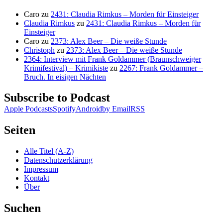
Caro
zu
2431: Claudia Rimkus – Morden für Einsteiger
Claudia Rimkus
zu
2431: Claudia Rimkus – Morden für
Einsteiger
Caro
zu
2373: Alex Beer – Die weiße Stunde
Christoph
zu
2373: Alex Beer – Die weiße Stunde
2364: Interview mit Frank Goldammer (Braunschweiger
Krimifestival) – Krimikiste
zu
2267: Frank Goldammer –
Bruch. In eisigen Nächten
Subscribe to Podcast
Apple Podcasts
Spotify
Android
by Email
RSS
Seiten
Alle Titel (A-Z)
Datenschutzerklärung
Impressum
Kontakt
Über
Suchen