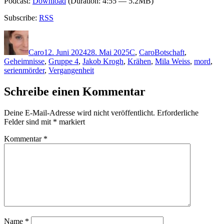
Podcast:
Download
(Duration: 4:55 — 5.2MB)
Subscribe:
RSS
Autor
Veröffentlicht
Kategorien
Schlagwörter
am
Caro
12. Juni 2024
28. Mai 2025
C
,
Caro
Botschaft
,
Geheimnisse
,
Gruppe 4
,
Jakob Krogh
,
Krähen
,
Mila Weiss
,
mord
,
serienmörder
,
Vergangenheit
Schreibe einen Kommentar
Deine E-Mail-Adresse wird nicht veröffentlicht.
Erforderliche
Felder sind mit
*
markiert
Kommentar
*
Name
*