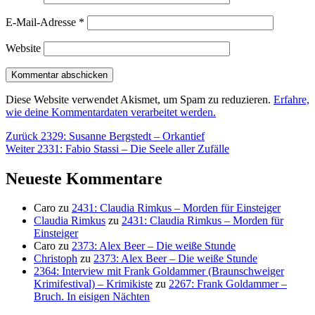
E-Mail-Adresse
*
Website
Diese Website verwendet Akismet, um Spam zu reduzieren.
Erfahre,
wie deine Kommentardaten verarbeitet werden.
Beitragsnavigation
Vorheriger
Zurück
2329: Susanne Bergstedt – Orkantief
Nächster
Beitrag:
Weiter
2331: Fabio Stassi – Die Seele aller Zufälle
Beitrag:
Neueste Kommentare
Caro
zu
2431: Claudia Rimkus – Morden für Einsteiger
Claudia Rimkus
zu
2431: Claudia Rimkus – Morden für
Einsteiger
Caro
zu
2373: Alex Beer – Die weiße Stunde
Christoph
zu
2373: Alex Beer – Die weiße Stunde
2364: Interview mit Frank Goldammer (Braunschweiger
Krimifestival) – Krimikiste
zu
2267: Frank Goldammer –
Bruch. In eisigen Nächten