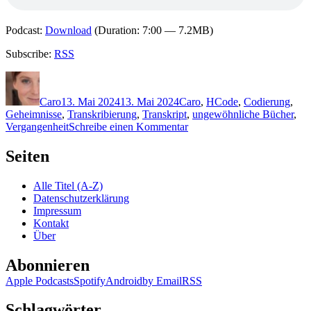
Podcast:
Download
(Duration: 7:00 — 7.2MB)
Subscribe:
RSS
Autor
Veröffentlicht
Kategorien
Schlagwörter
am
Caro
13. Mai 2024
13. Mai 2024
Caro
,
H
Code
,
Codierung
,
Geheimnisse
,
Transkribierung
,
Transkript
,
ungewöhnliche Bücher
,
zu
Vergangenheit
Schreibe einen Kommentar
2324:
Janice
Seiten
Hallett
–
Alle Titel (A-Z)
Der
Datenschutzerklärung
Twyford-
Impressum
Code
Kontakt
Über
Abonnieren
Apple Podcasts
Spotify
Android
by Email
RSS
Schlagwörter