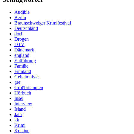
Audible
Berlin
Braunschweiger Krimifestival
Deutschland
dorf
Drogen
DTV
Dänemark
england
Entführung
Familie
Finnland
Geheimnisse
gre
Großbritannien
Hörbuch
Insel
Interview
Island
Jahr
kk
Krimi
Kristine