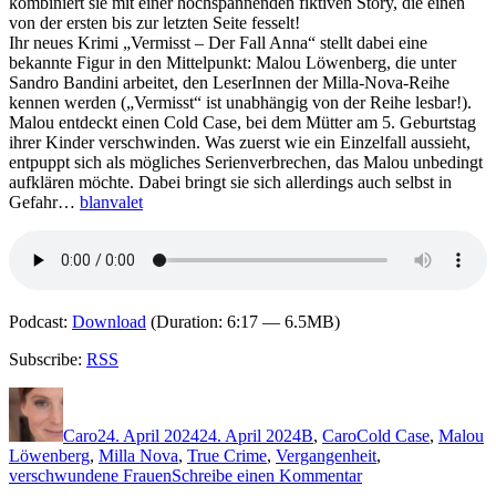
kombiniert sie mit einer hochspannenden fiktiven Story, die einen
von der ersten bis zur letzten Seite fesselt!
Ihr neues Krimi „Vermisst – Der Fall Anna“ stellt dabei eine
bekannte Figur in den Mittelpunkt: Malou Löwenberg, die unter
Sandro Bandini arbeitet, den LeserInnen der Milla-Nova-Reihe
kennen werden („Vermisst“ ist unabhängig von der Reihe lesbar!).
Malou entdeckt einen Cold Case, bei dem Mütter am 5. Geburtstag
ihrer Kinder verschwinden. Was zuerst wie ein Einzelfall aussieht,
entpuppt sich als mögliches Serienverbrechen, das Malou unbedingt
aufklären möchte. Dabei bringt sie sich allerdings auch selbst in
Gefahr…
blanvalet
Podcast:
Download
(Duration: 6:17 — 6.5MB)
Subscribe:
RSS
Autor
Veröffentlicht
Kategorien
Schlagwörter
am
Caro
24. April 2024
24. April 2024
B
,
Caro
Cold Case
,
Malou
Löwenberg
,
Milla Nova
,
True Crime
,
Vergangenheit
,
zu
verschwundene Frauen
Schreibe einen Kommentar
2317: