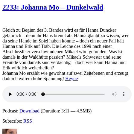
Christine
2233: Johanna Mo – Dunkelwald
Brand
–
Vermisst.
Der
Gleich zu Beginn des 3. Bandes wird es für Hanna Duncker
Fall
gefährlich – denn ihr Haus brennt ab. Hanna glaubt zu wissen, wer
Anna
da seine Hände im Spiel haben könnte – doch ein neuer Fall hält
Hanna und Erik auf Trab. Die Leiche des 1999 nach einer
Abschlussfeier verschwundenen Mikael wird gefunden. Was ist
damals in der Waldhütte passiert? Mikaels Schwester und seine
Freunde von damals sind verdächtig – doch wer kann Hanna und
Erik wirklich weiterhelfen?
Johanna Mo erzählt wie gewohnt auf zwei Zeitebenen und erzeugt
dadurch extrem hohe Spannung!
Heyne
Podcast:
Download
(Duration: 3:11 — 4.5MB)
Subscribe:
RSS
Autor
Veröffentlicht
Kategorien
Schlagwörter