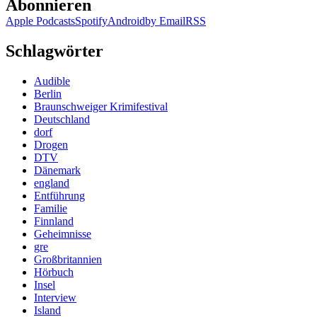
Abonnieren
Apple Podcasts
Spotify
Android
by Email
RSS
Schlagwörter
Audible
Berlin
Braunschweiger Krimifestival
Deutschland
dorf
Drogen
DTV
Dänemark
england
Entführung
Familie
Finnland
Geheimnisse
gre
Großbritannien
Hörbuch
Insel
Interview
Island