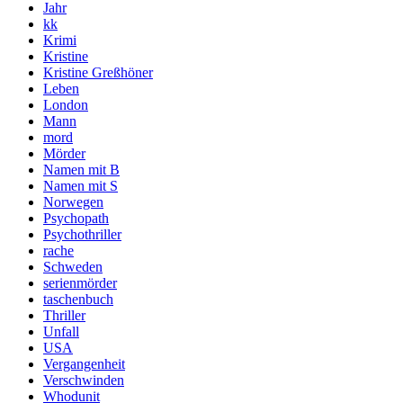
Jahr
kk
Krimi
Kristine
Kristine Greßhöner
Leben
London
Mann
mord
Mörder
Namen mit B
Namen mit S
Norwegen
Psychopath
Psychothriller
rache
Schweden
serienmörder
taschenbuch
Thriller
Unfall
USA
Vergangenheit
Verschwinden
Whodunit