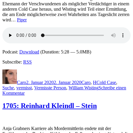
Ehemann der Verschwundenen als möglicher Verdächtiger in einem
anderen Cold Case heraus, und Wisting wird Teil einer Ermittlung,
die am Ende möglicherweise zwei Wahrheiten ans Tageslicht zerren
wird…
Piper
Podcast:
Download
(Duration: 5:28 — 5.0MB)
Subscribe:
RSS
Autor
Veröffentlicht
Kategorien
Schlagwörter
am
Caro
2. Januar 2020
2. Januar 2020
Caro
,
H
Cold Case
,
Suche
,
vermisst
,
Vermisste Person
,
William Wisting
Schreibe einen
zu
Kommentar
1921:
Jørn
1705: Reinhard Kleindl – Stein
Lier
Horst
–
Wisting
Anja Grabners Karriere als Mordermittlerin endete mit der
und