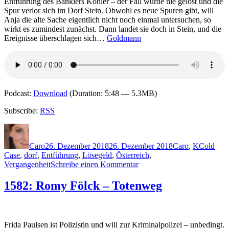
Entführung des Bankiers Köhler – der Fall wurde nie gelöst und die
der
Spur verlor sich im Dorf Stein. Obwohl es neue Spuren gibt, will
Tag
Anja die alte Sache eigentlich nicht noch einmal untersuchen, so
der
wirkt es zumindest zunächst. Dann landet sie doch in Stein, und die
Vermissten
Ereignisse überschlagen sich…
Goldmann
Podcast:
Download
(Duration: 5:48 — 5.3MB)
Subscribe:
RSS
Autor
Veröffentlicht
Kategorien
Schlagwö
am
Caro
26. Dezember 2018
26. Dezember 2018
Caro
,
K
Cold
Case
,
dorf
,
Entführung
,
Lösegeld
,
Österreich
,
zu
Vergangenheit
Schreibe einen Kommentar
1705:
Reinhard
1582: Romy Fölck – Totenweg
Kleindl
–
Stein
Frida Paulsen ist Polizistin und will zur Kriminalpolizei – unbedingt.