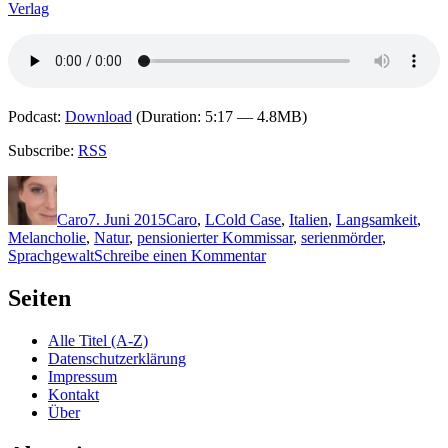
Verlag
Podcast:
Download
(Duration: 5:17 — 4.8MB)
Subscribe:
RSS
Autor
Veröffentlicht
Kategorien
Schlagwörter
am
Caro
7. Juni 2015
Caro
,
L
Cold Case
,
Italien
,
Langsamkeit
,
Melancholie
,
Natur
,
pensionierter Kommissar
,
serienmörder
,
zu
Sprachgewalt
Schreibe einen Kommentar
1191:
Davide
Seiten
Longo
–
Alle Titel (A-Z)
Der
Datenschutzerklärung
Fall
Impressum
Bramard
Kontakt
Über