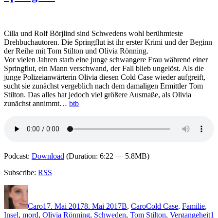
Scharfschuss
Cilla und Rolf Börjlind sind Schwedens wohl berühmteste
Drehbuchautoren. Die Springflut ist ihr erster Krimi und der Beginn
der Reihe mit Tom Stilton und Olivia Rönning.
Vor vielen Jahren starb eine junge schwangere Frau während einer
Springflut, ein Mann verschwand, der Fall blieb ungelöst. Als die
junge Polizeianwärterin Olivia diesen Cold Case wieder aufgreift,
sucht sie zunächst vergeblich nach dem damaligen Ermittler Tom
Stilton. Das alles hat jedoch viel größere Ausmaße, als Olivia
zunächst annimmt…
btb
Podcast:
Download
(Duration: 6:22 — 5.8MB)
Subscribe:
RSS
Autor
Veröffentlicht
Kategorien
Schlagwörter
am
Caro
17. Mai 2017
8. Mai 2017
B
,
Caro
Cold Case
,
Familie
,
Insel
,
mord
,
Olivia Rönning
,
Schweden
,
Tom Stilton
,
Vergangeheit
1