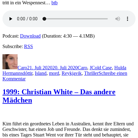
tritt in ein Wespennest…
btb
Podcast:
Download
(Duration: 4:30 — 4.1MB)
Subscribe:
RSS
Autor
Veröffentlicht
Kategorien
Schlagwörter
am
Caro
21. Juli 2020
20. Juli 2020
Caro
,
J
Cold Case
,
Hulda
Hermannsdóttir
,
Island
,
mord
,
Reykjavik
,
Thriller
Schreibe einen
zu
Kommentar
2013:
Ragnar
1999: Christian White – Das andere
Jónasson
Mädchen
–
Dunkel
Kim führt ein geordnetes Leben in Australien, kennt ihre Eltern und
Geschwister, hat einen Job und Freunde. Das denkt sie zumindest,
bis eines Tages Stuart Went vor ihrer Tür steht und behauptet, sie