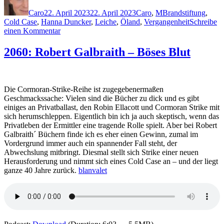
am
Caro
22. April 2023
22. April 2023
Caro
,
M
Brandstiftung
,
Cold Case
,
Hanna Duncker
,
Leiche
,
Öland
,
Vergangenheit
Schreibe
zu
einen Kommentar
2233:
Johanna
2060: Robert Galbraith – Böses Blut
Mo
–
Dunkelwald
Die Cormoran-Strike-Reihe ist zugegebenermaßen
Geschmackssache: Vielen sind die Bücher zu dick und es gibt
einiges an Privatballast, den Robin Ellacott und Cormoran Strike mit
sich herumschleppen. Eigentlich bin ich ja auch skeptisch, wenn das
Privatleben der Ermittler eine tragende Rolle spielt. Aber bei Robert
Galbraith´ Büchern finde ich es eher einen Gewinn, zumal im
Vordergrund immer auch ein spannender Fall steht, der
Abwechslung mitbringt. Diesmal stellt sich Strike einer neuen
Herausforderung und nimmt sich eines Cold Case an – und der liegt
ganze 40 Jahre zurück.
blanvalet