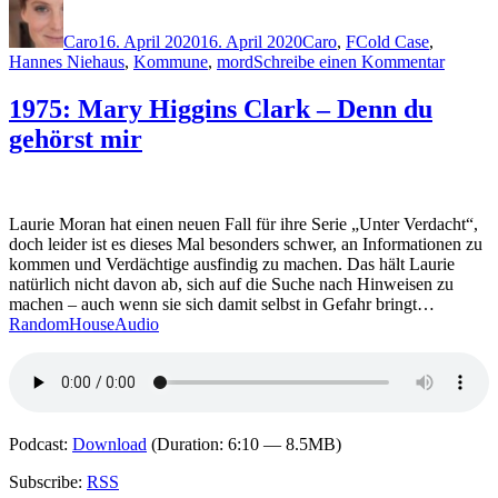
Autor
Veröffentlicht
Kategorien
Schlagwörter
am
Caro
16. April 2020
16. April 2020
Caro
,
F
Cold Case
,
zu
Hannes Niehaus
,
Kommune
,
mord
Schreibe einen Kommentar
1977:
Hendri
1975: Mary Higgins Clark – Denn du
Falken
gehörst mir
–
Die
Schatte
der
Vergang
Laurie Moran hat einen neuen Fall für ihre Serie „Unter Verdacht“,
doch leider ist es dieses Mal besonders schwer, an Informationen zu
kommen und Verdächtige ausfindig zu machen. Das hält Laurie
natürlich nicht davon ab, sich auf die Suche nach Hinweisen zu
machen – auch wenn sie sich damit selbst in Gefahr bringt…
RandomHouseAudio
Podcast:
Download
(Duration: 6:10 — 8.5MB)
Subscribe:
RSS