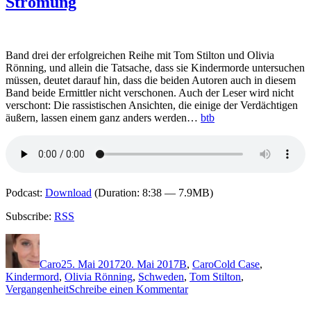
Strömung
Clark
–
und
niemand
soll
Band drei der erfolgreichen Reihe mit Tom Stilton und Olivia
dich
Rönning, und allein die Tatsache, dass sie Kindermorde untersuchen
finden
müssen, deutet darauf hin, dass die beiden Autoren auch in diesem
Band beide Ermittler nicht verschonen. Auch der Leser wird nicht
verschont: Die rassistischen Ansichten, die einige der Verdächtigen
äußern, lassen einem ganz anders werden…
btb
Podcast:
Download
(Duration: 8:38 — 7.9MB)
Subscribe:
RSS
Autor
Veröffentlicht
Kategorien
Schlagwörter
am
Caro
25. Mai 2017
20. Mai 2017
B
,
Caro
Cold Case
,
Kindermord
,
Olivia Rönning
,
Schweden
,
Tom Stilton
,
zu
Vergangenheit
Schreibe einen Kommentar
1447: