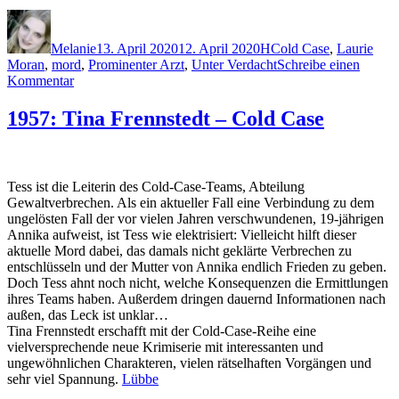
Autor
Veröffentlicht
Kategorien
Schlagwörter
am
Melanie
13. April 2020
12. April 2020
H
Cold Case
,
Laurie
Moran
,
mord
,
Prominenter Arzt
,
Unter Verdacht
Schreibe einen
zu
Kommentar
1975:
Mary
1957: Tina Frennstedt – Cold Case
Higgins
Clark
–
Denn
Tess ist die Leiterin des Cold-Case-Teams, Abteilung
du
Gewaltverbrechen. Als ein aktueller Fall eine Verbindung zu dem
gehörst
ungelösten Fall der vor vielen Jahren verschwundenen, 19-jährigen
mir
Annika aufweist, ist Tess wie elektrisiert: Vielleicht hilft dieser
aktuelle Mord dabei, das damals nicht geklärte Verbrechen zu
entschlüsseln und der Mutter von Annika endlich Frieden zu geben.
Doch Tess ahnt noch nicht, welche Konsequenzen die Ermittlungen
ihres Teams haben. Außerdem dringen dauernd Informationen nach
außen, das Leck ist unklar…
Tina Frennstedt erschafft mit der Cold-Case-Reihe eine
vielversprechende neue Krimiserie mit interessanten und
ungewöhnlichen Charakteren, vielen rätselhaften Vorgängen und
sehr viel Spannung.
Lübbe