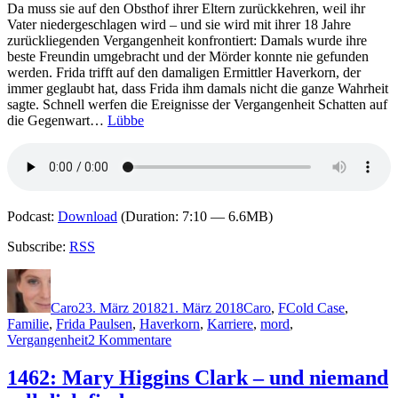
Da muss sie auf den Obsthof ihrer Eltern zurückkehren, weil ihr
Vater niedergeschlagen wird – und sie wird mit ihrer 18 Jahre
zurückliegenden Vergangenheit konfrontiert: Damals wurde ihre
beste Freundin umgebracht und der Mörder konnte nie gefunden
werden. Frida trifft auf den damaligen Ermittler Haverkorn, der
immer geglaubt hat, dass Frida ihm damals nicht die ganze Wahrheit
sagte. Schnell werfen die Ereignisse der Vergangenheit Schatten auf
die Gegenwart…
Lübbe
Podcast:
Download
(Duration: 7:10 — 6.6MB)
Subscribe:
RSS
Autor
Veröffentlicht
Kategorien
Schlagwörter
am
Caro
23. März 2018
21. März 2018
Caro
,
F
Cold Case
,
Familie
,
Frida Paulsen
,
Haverkorn
,
Karriere
,
mord
,
zu
Vergangenheit
2 Kommentare
1582:
Romy
1462: Mary Higgins Clark – und niemand
Fölck