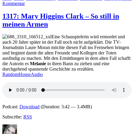
zu
Kommentar
1443:
Cilla
1317: Mary Higgins Clark – So still in
&
meinen Armen
Rolf
Börjlind
–
Eine Schauspielerin wird ermordet und
Die
auch 20 Jahre später ist der Fall noch nicht aufgeklärt. Die TV-
Springflut
Journalistin Laure Moran möchte diesen Fall ins Fernsehen bringen
und beginnt damit die alten Freunde und Kollegen der Toten
ausfindig zu machen. Mit den Ermittlungen in dem alten Fall schafft
die Autorin es
Melanie
in ihren Bann zu ziehen und eine
durchgehend spannende Geschichte zu erzählen.
RandomHouseAudio
Podcast:
Download
(Duration: 3:42 — 3.4MB)
Subscribe:
RSS
Autor
Veröffentlicht
Kategorien
Schlagwörter
am