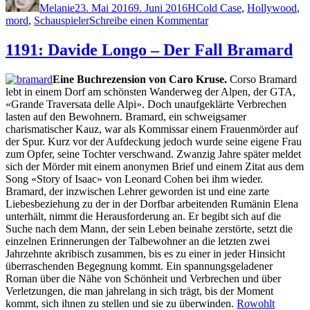
Melanie
23. Mai 2016
9. Juni 2016
H
Cold Case
,
Hollywood
,
zu
mord
,
Schauspieler
Schreibe einen Kommentar
1317:
Mary
1191: Davide Longo – Der Fall Bramard
Higgins
Clark
Eine Buchrezension von Caro Kruse.
Corso Bramard
–
lebt in einem Dorf am schönsten Wanderweg der Alpen, der GTA,
So
«Grande Traversata delle Alpi». Doch unaufgeklärte Verbrechen
still
lasten auf den Bewohnern. Bramard, ein schweigsamer
in
charismatischer Kauz, war als Kommissar einem Frauenmörder auf
meinen
der Spur. Kurz vor der Aufdeckung jedoch wurde seine eigene Frau
Armen
zum Opfer, seine Tochter verschwand. Zwanzig Jahre später meldet
sich der Mörder mit einem anonymen Brief und einem Zitat aus dem
Song «Story of Isaac» von Leonard Cohen bei ihm wieder.
Bramard, der inzwischen Lehrer geworden ist und eine zarte
Liebesbeziehung zu der in der Dorfbar arbeitenden Rumänin Elena
unterhält, nimmt die Herausforderung an. Er begibt sich auf die
Suche nach dem Mann, der sein Leben beinahe zerstörte, setzt die
einzelnen Erinnerungen der Talbewohner an die letzten zwei
Jahrzehnte akribisch zusammen, bis es zu einer in jeder Hinsicht
überraschenden Begegnung kommt. Ein spannungsgeladener
Roman über die Nähe von Schönheit und Verbrechen und über
Verletzungen, die man jahrelang in sich trägt, bis der Moment
kommt, sich ihnen zu stellen und sie zu überwinden.
Rowohlt