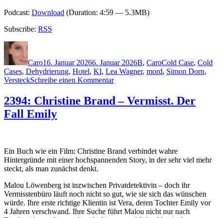
Podcast:
Download
(Duration: 4:59 — 5.3MB)
Subscribe:
RSS
Autor
Veröffentlicht
Kategorien
Schlagwörter
am
Caro
16. Januar 2026
6. Januar 2026
B
,
Caro
Cold Case
,
Cold
Cases
,
Dehydrierung
,
Hotel
,
KI
,
Lea Wagner
,
mord
,
Simon Dorn
,
zu
Versteck
Schreibe einen Kommentar
2447:
Jan
2394: Christine Brand – Vermisst. Der
Beck
Fall Emily
–
Dorn.
Zimmer
203
Ein Buch wie ein Film: Christine Brand verbindet wahre
Hintergründe mit einer hochspannenden Story, in der sehr viel mehr
steckt, als man zunächst denkt.
Malou Löwenberg ist inzwischen Privatdetektivin – doch ihr
Vermisstenbüro läuft noch nicht so gut, wie sie sich das wünschen
würde. Ihre erste richtige Klientin ist Vera, deren Tochter Emily vor
4 Jahren verschwand. Ihre Suche führt Malou nicht nur nach