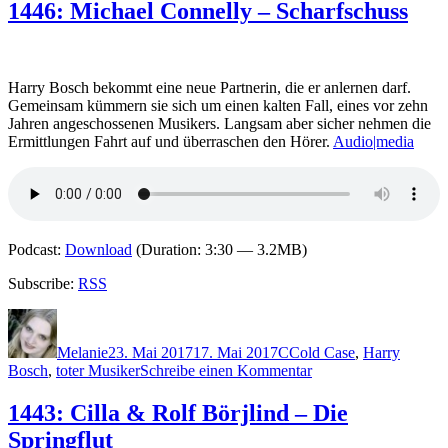
Cilla
1446: Michael Connelly – Scharfschuss
&
Rolf
Börjlind
–
Harry Bosch bekommt eine neue Partnerin, die er anlernen darf.
Die
Gemeinsam kümmern sie sich um einen kalten Fall, eines vor zehn
Strömung
Jahren angeschossenen Musikers. Langsam aber sicher nehmen die
Ermittlungen Fahrt auf und überraschen den Hörer.
Audio|media
Podcast:
Download
(Duration: 3:30 — 3.2MB)
Subscribe:
RSS
Autor
Veröffentlicht
Kategorien
Schlagwörter
am
Melanie
23. Mai 2017
17. Mai 2017
C
Cold Case
,
Harry
zu
Bosch
,
toter Musiker
Schreibe einen Kommentar
1446:
Michael
1443: Cilla & Rolf Börjlind – Die
Connelly
Springflut
–