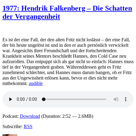
1989:
Jørn
1977: Hendrik Falkenberg – Die Schatten
Lier
der Vergangenheit
Horst
–
Wisting
und
der
Es ist der eine Fall, der den alten Fritz nicht loslässt – der eine Fall,
fensterlose
der bis heute ungelöst ist und in den er auch persönlich verwickelt
Raum
war. Angesichts ihrer Freundschaft und der fortschreitenden
Krankheit seines Mentors beschließt Hannes, den Cold Case neu
aufzurollen. Das entpuppt sich als gar nicht so einfach: Hannes muss
tief in der Vergangenheit graben. Währenddessen geht es Fritz
zunehmend schlechter, und Hannes muss darum bangen, ob er Fritz
aus der Ungewissheit erlösen kann, bevor er dies nicht mehr
mitbekommt.
audible
Podcast:
Download
(Duration: 2:52 — 2.6MB)
Subscribe:
RSS