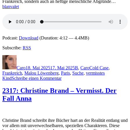
Frankreich, sondern auch an heftige menschliche Abgründe…
blanvalet
Podcast:
Download
(Duration: 4:12 — 4.4MB)
Subscribe:
RSS
Autor
Veröffentlicht
Kategorien
Schlagwörter
am
Caro
18. Mai 2025
17. Mai 2025
B
,
Caro
Cold Case
,
Frankreich
,
Malou Löwenberg
,
Paris
,
Suche
,
vermisstes
zu
Kind
Schreibe einen Kommentar
2394:
Christine
2317: Christine Brand – Vermisst. Der
Brand
Fall Anna
–
Vermisst.
Der
Fall
Emily
Christine Brand schreibt ihre Bücher hart an der Realität entlang und
vor allem mit unverwechselbaren, speziellen Charakteren. Diese