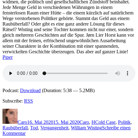
widmen, die politisch und gesellschaftlichen Zündstoff beinhaltet.
Jede Menge Geld in verschiedenen Währungen in einem
fensterlosen Raum einer Hütte – die einem kürzlich auf natürlichem
Wege verstorbenen Politiker gehörte. Stammt das Geld aus einem
Raubüberfall? Oder gibt es eine ganz andere Lösung für dieses
Rätsel? Wisting und seine Tochter kommen nicht nur einer, sondern
gleich mehreren Geschichten auf die Spur. Jørn Lier Horst kann vor
allem mit der feinen, erfrischend ungewöhnlichen Ausarbeitung
seiner Charaktere in der Kombination mit einer spannenden,
verwickelten Geschichte überzeugen. Das aber auf ganzer Linie!
Piper
Podcast:
Download
(Duration: 5:38 — 5.2MB)
Subscribe:
RSS
Autor
Veröffentlicht
Kategorien
Schlagwörter
am
Caro
16. Mai 2020
15. Mai 2020
Caro
,
H
Cold Case
,
Politik
,
Raubüberfall
,
Tod
,
Vergangenheit
,
William Wisting
Schreibe einen
zu
Kommentar