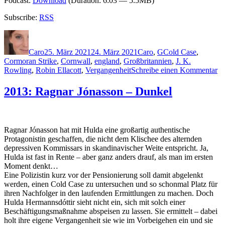
Podcast:
Download
(Duration: 6:03 — 5.5MB)
Subscribe:
RSS
Autor
Veröffentlicht
Kategorien
Schlagwörter
am
Caro
25. März 2021
24. März 2021
Caro
,
G
Cold Case
,
Cormoran Strike
,
Cornwall
,
england
,
Großbritannien
,
J. K.
zu
Rowling
,
Robin Ellacott
,
Vergangenheit
Schreibe einen Kommentar
20
Ro
2013: Ragnar Jónasson – Dunkel
Ga
–
Bö
Bl
Ragnar Jónasson hat mit Hulda eine großartig authentische
Protagonistin geschaffen, die nicht dem Klischee des alternden
depressiven Kommissars in skandinavischer Weite entspricht. Ja,
Hulda ist fast in Rente – aber ganz anders drauf, als man im ersten
Moment denkt…
Eine Polizistin kurz vor der Pensionierung soll damit abgelenkt
werden, einen Cold Case zu untersuchen und so schonmal Platz für
ihren Nachfolger in den laufenden Ermittlungen zu machen. Doch
Hulda Hermannsdóttir sieht nicht ein, sich mit solch einer
Beschäftigungsmaßnahme abspeisen zu lassen. Sie ermittelt – dabei
holt ihre eigene Vergangenheit sie wie im Vorbeigehen ein und sie