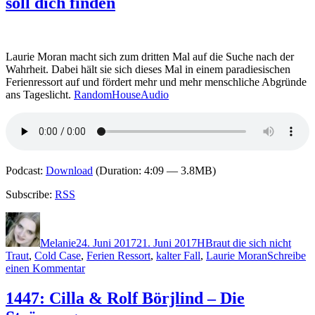
soll dich finden
–
Totenweg
Laurie Moran macht sich zum dritten Mal auf die Suche nach der
Wahrheit. Dabei hält sie sich dieses Mal in einem paradiesischen
Ferienressort auf und fördert mehr und mehr menschliche Abgründe
ans Tageslicht.
RandomHouseAudio
Podcast:
Download
(Duration: 4:09 — 3.8MB)
Subscribe:
RSS
Autor
Veröffentlicht
Kategorien
Schlagwörter
am
Melanie
24. Juni 2017
21. Juni 2017
H
Braut die sich nicht
Traut
,
Cold Case
,
Ferien Ressort
,
kalter Fall
,
Laurie Moran
Schreibe
zu
einen Kommentar
1462:
Mary
1447: Cilla & Rolf Börjlind – Die
Higgins