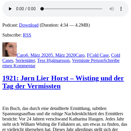
Podcast:
Download
(Duration: 4:34 — 4.2MB)
Subscribe:
RSS
Autor
Veröffentlicht
Kategorien
Schlagwörter
am
Caro
6. März 2020
5. März 2020
Caro
,
F
Cold Case
,
Cold
Cases
,
Serientäter
,
Tess Hjalmarsson
,
Vermisste Person
Schreibe
zu
einen Kommentar
1957:
Tina
1921: Jørn Lier Horst – Wisting und der
Frennstedt
Tag der Vermissten
–
Cold
Case
Ein Buch, das durch eine detaillierte Ermittlung, subtilen
Spannungsaufbau und die ruhige Nachdenklichkeit des Ermittlers
besticht: Vor 24 Jahren verschwand Katharina Haugen. Jedes Jahr
sieht sich William Wisting die Fallakten an, um etwas zu finden, das
er vielleicht übersehen hat. Dieses Jahr allerdings stellt sich der