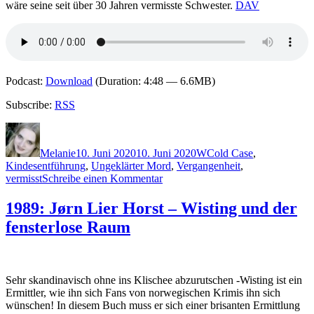
wäre seine seit über 30 Jahren vermisste Schwester.
DAV
Podcast:
Download
(Duration: 4:48 — 6.6MB)
Subscribe:
RSS
Autor
Veröffentlicht
Kategorien
Schlagwörter
am
Melanie
10. Juni 2020
10. Juni 2020
W
Cold Case
,
Kindesentführung
,
Ungeklärter Mord
,
Vergangenheit
,
zu
vermisst
Schreibe einen Kommentar
1999:
Christian
1989: Jørn Lier Horst – Wisting und der
White
fensterlose Raum
–
Das
andere
Mädchen
Sehr skandinavisch ohne ins Klischee abzurutschen -Wisting ist ein
Ermittler, wie ihn sich Fans von norwegischen Krimis ihn sich
wünschen! In diesem Buch muss er sich einer brisanten Ermittlung