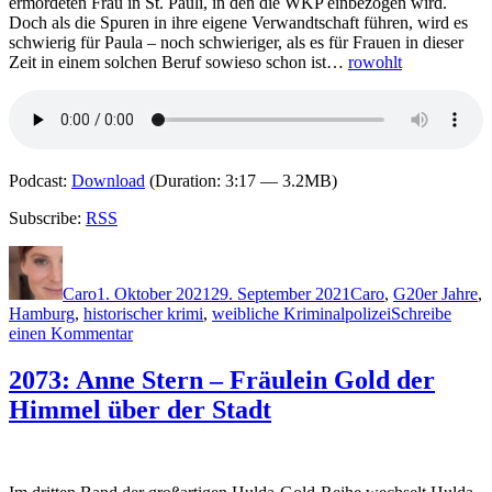
ermordeten Frau in St. Pauli, in den die WKP einbezogen wird.
Doch als die Spuren in ihre eigene Verwandtschaft führen, wird es
schwierig für Paula – noch schwieriger, als es für Frauen in dieser
Zeit in einem solchen Beruf sowieso schon ist…
rowohlt
Podcast:
Download
(Duration: 3:17 — 3.2MB)
Subscribe:
RSS
Autor
Veröffentlicht
Kategorien
Schlagwörte
am
Caro
1. Oktober 2021
29. September 2021
Caro
,
G
20er Jahre
,
Hamburg
,
historischer krimi
,
weibliche Kriminalpolizei
Schreibe
zu
einen Kommentar
2109:
Helga
2073: Anne Stern – Fräulein Gold der
Glaesener
Himmel über der Stadt
–
Die
stumme
Tänzerin