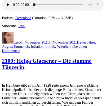
Podcast:
Download
(Duration: 3:59 — 3.8MB)
Subscribe:
RSS
Autor
Veröffentlicht
Kategorien
Schlagwörter
am
Caro
1. November 2021
1. November 2021
B
20er Jahre
,
August Emmerich
,
Inflation
,
Politik
,
Wien
Schreibe einen
zu
Kommentar
2116:
Alex
2109: Helga Glaesener – Die stumme
Beer
Tänzerin
–
Das
schwarze
Band
In Hamburg gibt es im Jahr 1928 seite einem Jahr eine weibliche
Kriminalpolizei – bei der auch die junge Paula arbeitet. Sie stammt
aus gutem Haus, und eigentlich wollen ihre Eltern, dass sie die
Firma der Familie übernimmt. Aber Paula findet es viel spannender,
sich mit Kriminalfällen zu beschäftigen. Wie mit dem Fall der