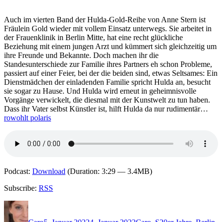
vom
Amt.
Die
Auch im vierten Band der Hulda-Gold-Reihe von Anne Stern ist
Nachricht
Fräulein Gold wieder mit vollem Einsatz unterwegs. Sie arbeitet in
des
der Frauenklinik in Berlin Mitte, hat eine recht glückliche
Mörders
Beziehung mit einem jungen Arzt und kümmert sich gleichzeitig um
ihre Freunde und Bekannte. Doch machen ihr die
Standesunterschiede zur Familie ihres Partners eh schon Probleme,
passiert auf einer Feier, bei der die beiden sind, etwas Seltsames: Ein
Dienstmädchen der einladenden Familie spricht Hulda an, besucht
sie sogar zu Hause. Und Hulda wird erneut in geheimnisvolle
Vorgänge verwickelt, die diesmal mit der Kunstwelt zu tun haben.
Dass ihr Vater selbst Künstler ist, hilft Hulda da nur rudimentär…
rowohlt polaris
Podcast:
Download
(Duration: 3:29 — 3.4MB)
Subscribe:
RSS
Autor
Veröffentlicht
Kategorien
Schlagwörter
am