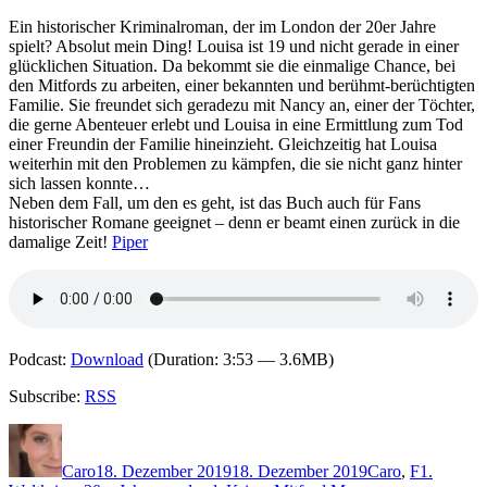
von
Mitf
Ein historischer Kriminalroman, der im London der 20er Jahre
Mano
spielt? Absolut mein Ding! Louisa ist 19 und nicht gerade in einer
Gefä
glücklichen Situation. Da bekommt sie die einmalige Chance, bei
Spie
den Mitfords zu arbeiten, einer bekannten und berühmt-berüchtigten
Familie. Sie freundet sich geradezu mit Nancy an, einer der Töchter,
die gerne Abenteuer erlebt und Louisa in eine Ermittlung zum Tod
einer Freundin der Familie hineinzieht. Gleichzeitig hat Louisa
weiterhin mit den Problemen zu kämpfen, die sie nicht ganz hinter
sich lassen konnte…
Neben dem Fall, um den es geht, ist das Buch auch für Fans
historischer Romane geeignet – denn er beamt einen zurück in die
damalige Zeit!
Piper
Podcast:
Download
(Duration: 3:53 — 3.6MB)
Subscribe:
RSS
Autor
Veröffentlicht
Kategorien
Schlagwör
am
Caro
18. Dezember 2019
18. Dezember 2019
Caro
,
F
1.