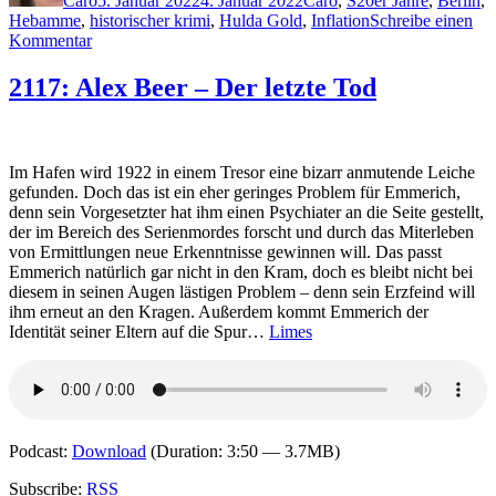
Caro
5. Januar 2022
4. Januar 2022
Caro
,
S
20er Jahre
,
Berlin
,
Hebamme
,
historischer krimi
,
Hulda Gold
,
Inflation
Schreibe einen
zu
Kommentar
2126:
Anne
2117: Alex Beer – Der letzte Tod
Stern
–
Fräulein
Gold.
Im Hafen wird 1922 in einem Tresor eine bizarr anmutende Leiche
Die
gefunden. Doch das ist ein eher geringes Problem für Emmerich,
Stunde
denn sein Vorgesetzter hat ihm einen Psychiater an die Seite gestellt,
der
der im Bereich des Serienmordes forscht und durch das Miterleben
Frauen
von Ermittlungen neue Erkenntnisse gewinnen will. Das passt
Emmerich natürlich gar nicht in den Kram, doch es bleibt nicht bei
diesem in seinen Augen lästigen Problem – denn sein Erzfeind will
ihm erneut an den Kragen. Außerdem kommt Emmerich der
Identität seiner Eltern auf die Spur…
Limes
Podcast:
Download
(Duration: 3:50 — 3.7MB)
Subscribe:
RSS