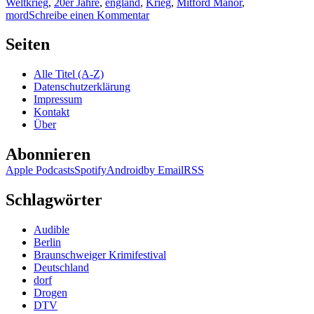
Weltkrieg
,
20er Jahre
,
england
,
Krieg
,
Mitford Manor
,
zu
mord
Schreibe einen Kommentar
1908:
Jessica
Seiten
Fellowes
–
Alle Titel (A-Z)
Die
Datenschutzerklärung
Schwestern
Impressum
von
Kontakt
Mitford
Über
Manor.
Unter
Abonnieren
Verdacht
Apple Podcasts
Spotify
Android
by Email
RSS
Schlagwörter
Audible
Berlin
Braunschweiger Krimifestival
Deutschland
dorf
Drogen
DTV