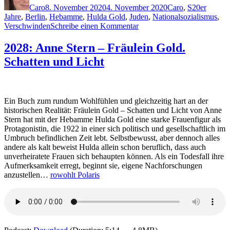
Caro
8. November 2020
4. November 2020
Caro
,
S
20er
Jahre
,
Berlin
,
Hebamme
,
Hulda Gold
,
Juden
,
Nationalsozialismus
,
zu
Verschwinden
Schreibe einen Kommentar
2031:
Anne
2028: Anne Stern – Fräulein Gold.
Stern
Schatten und Licht
–
Fräulein
Gold.
Scheunenkinder
Ein Buch zum rundum Wohlfühlen und gleichzeitig hart an der
historischen Realität: Fräulein Gold – Schatten und Licht von Anne
Stern hat mit der Hebamme Hulda Gold eine starke Frauenfigur als
Protagonistin, die 1922 in einer sich politisch und gesellschaftlich im
Umbruch befindlichen Zeit lebt. Selbstbewusst, aber dennoch alles
andere als kalt beweist Hulda allein schon beruflich, dass auch
unverheiratete Frauen sich behaupten können. Als ein Todesfall ihre
Aufmerksamkeit erregt, beginnt sie, eigene Nachforschungen
anzustellen…
rowohlt Polaris