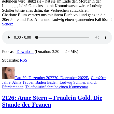
gefunden wird, stutzt sie – hat sie am Ende den Mörder in der
Leitung gehört? Gemeinsam mit Kommissarsanwärter Ludwig
Schiller tut sie alles dafür, das Verbrechen aufzuklären.
Charlotte Blum versetzt uns mit ihrem Buch voll und ganz in die
20er Jahre und lässt Alma und Ludwig einen spannenden Fall lösen!
Scherz
Podcast:
Download
(Duration: 3:20 — 4.6MB)
Subscribe:
RSS
Autor
Veröffentlicht
Kategorien
Schlagwö
am
Caro
30. Dezember 2022
30. Dezember 2022
B
,
Caro
20er
Jahre
,
Alma Täuber
,
Baden-Baden
,
Ludwig Schiller
,
mord
,
zu
Pferderennen
,
Telefonistin
Schreibe einen Kommentar
2195:
Charlotte
2126: Anne Stern – Fräulein Gold. Die
Blum
Stunde der Frauen
–
Fräulein