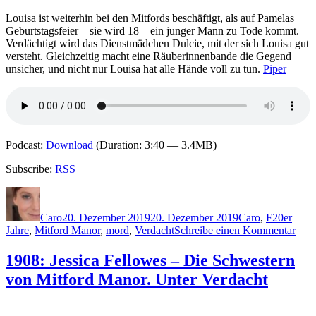
Louisa ist weiterhin bei den Mitfords beschäftigt, als auf Pamelas
Geburtstagsfeier – sie wird 18 – ein junger Mann zu Tode kommt.
Verdächtigt wird das Dienstmädchen Dulcie, mit der sich Louisa gut
versteht. Gleichzeitig macht eine Räuberinnenbande die Gegend
unsicher, und nicht nur Louisa hat alle Hände voll zu tun.
Piper
Podcast:
Download
(Duration: 3:40 — 3.4MB)
Subscribe:
RSS
Autor
Veröffentlicht
Kategorien
Schlagwör
am
Caro
20. Dezember 2019
20. Dezember 2019
Caro
,
F
20er
zu
Jahre
,
Mitford Manor
,
mord
,
Verdacht
Schreibe einen Kommentar
1909
Jess
1908: Jessica Fellowes – Die Schwestern
Fell
von Mitford Manor. Unter Verdacht
–
Die
Schw