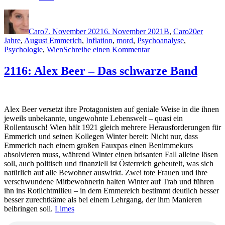
Autor
Veröffentlicht
Kategorien
Schlagwört
am
Caro
7. November 2021
6. November 2021
B
,
Caro
20er
Jahre
,
August Emmerich
,
Inflation
,
mord
,
Psychoanalyse
,
zu
Psychologie
,
Wien
Schreibe einen Kommentar
2117:
Alex
2116: Alex Beer – Das schwarze Band
Beer
–
Der
letzte
Alex Beer versetzt ihre Protagonisten auf geniale Weise in die ihnen
Tod
jeweils unbekannte, ungewohnte Lebenswelt – quasi ein
Rollentausch! Wien hält 1921 gleich mehrere Herausforderungen für
Emmerich und seinen Kollegen Winter bereit: Nicht nur, dass
Emmerich nach einem großen Fauxpas einen Benimmekurs
absolvieren muss, während Winter einen brisanten Fall alleine lösen
soll, auch politisch und finanziell ist Österreich gebeutelt, was sich
natürlich auf alle Bewohner auswirkt. Zwei tote Frauen und ihre
verschwundene Mitbewohnerin halten Winter auf Trab und führen
ihn ins Rotlichtmilieu – in dem Emmereich bestimmt deutlich besser
besser zurechtkäme als bei einem Lehrgang, der ihm Manieren
beibringen soll.
Limes