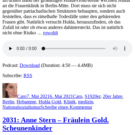
Im dritten Band der großartigen Hulda-Gold-Reihe wechselt Hulda
an die Frauenklinik in Berlin-Mitte. Dort muss sie sich nicht
gegenüber patriacharlischen Strukturen behaupten, sondern auch
feststellen, dass es rätselhafte Todesfälle unter den gebärenden
Frauen gibt. Natürlich versucht Hulda, herauszufinden, ob das
Zufall ist oder ob etwas anderes dahintersteckt. Das ist natürlich
nicht ohne Risiko …
rowohlt
Podcast:
Download
(Duration: 4:50 — 4.4MB)
Subscribe:
RSS
Autor
Veröffentlicht
Kategorien
Schlagwörter
am
Caro
7. Mai 2021
6. Mai 2021
Caro
,
S
1920er
,
20er Jahre
,
Berlin
,
Hebamme
,
Hulda Gold
,
Klinik
,
medizin
,
zu
Nationalsozialismus
Schreibe einen Kommentar
2073:
Anne
2031: Anne Stern – Fräulein Gold.
Stern
Scheunenkinder
–
Fräulein