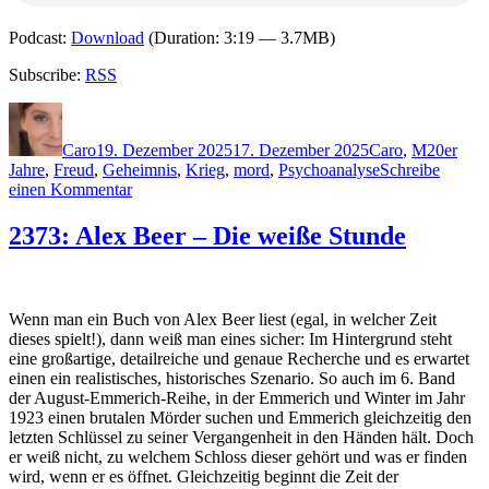
Podcast:
Download
(Duration: 3:19 — 3.7MB)
Subscribe:
RSS
Autor
Veröffentlicht
Kategorien
Schlagwö
am
Caro
19. Dezember 2025
17. Dezember 2025
Caro
,
M
20er
Jahre
,
Freud
,
Geheimnis
,
Krieg
,
mord
,
Psychoanalyse
Schreibe
zu
einen Kommentar
2440:
Melanie
2373: Alex Beer – Die weiße Stunde
Metzenthin
–
Die
Psychoanalytikerin
Wenn man ein Buch von Alex Beer liest (egal, in welcher Zeit
dieses spielt!), dann weiß man eines sicher: Im Hintergrund steht
eine großartige, detailreiche und genaue Recherche und es erwartet
einen ein realistisches, historisches Szenario. So auch im 6. Band
der August-Emmerich-Reihe, in der Emmerich und Winter im Jahr
1923 einen brutalen Mörder suchen und Emmerich gleichzeitig den
letzten Schlüssel zu seiner Vergangenheit in den Händen hält. Doch
er weiß nicht, zu welchem Schloss dieser gehört und was er finden
wird, wenn er es öffnet. Gleichzeitig beginnt die Zeit der