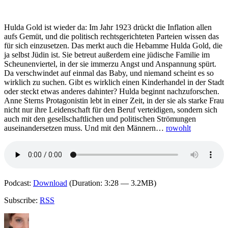
Gold
der
Himmel
Hulda Gold ist wieder da: Im Jahr 1923 drückt die Inflation allen
über
aufs Gemüt, und die politisch rechtsgerichteten Parteien wissen das
der
für sich einzusetzen. Das merkt auch die Hebamme Hulda Gold, die
Stadt
ja selbst Jüdin ist. Sie betreut außerdem eine jüdische Familie im
Scheunenviertel, in der sie immerzu Angst und Anspannung spürt.
Da verschwindet auf einmal das Baby, und niemand scheint es so
wirklich zu suchen. Gibt es wirklich einen Kinderhandel in der Stadt
oder steckt etwas anderes dahinter? Hulda beginnt nachzuforschen.
Anne Sterns Protagonistin lebt in einer Zeit, in der sie als starke Frau
nicht nur ihre Leidenschaft für den Beruf verteidigen, sondern sich
auch mit den gesellschaftlichen und politischen Strömungen
auseinandersetzen muss. Und mit den Männern…
rowohlt
Podcast:
Download
(Duration: 3:28 — 3.2MB)
Subscribe:
RSS
Autor
Veröffentlicht
Kategorien
Schlagwört
am