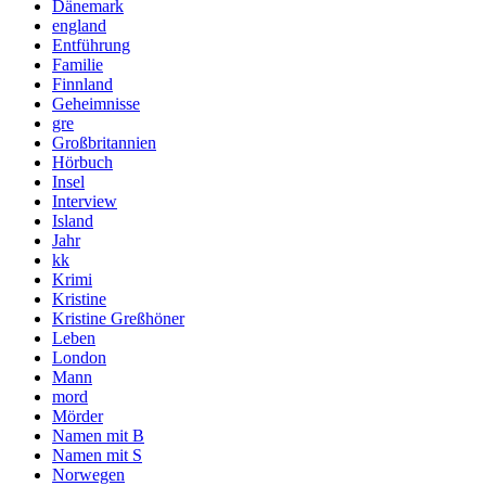
Dänemark
england
Entführung
Familie
Finnland
Geheimnisse
gre
Großbritannien
Hörbuch
Insel
Interview
Island
Jahr
kk
Krimi
Kristine
Kristine Greßhöner
Leben
London
Mann
mord
Mörder
Namen mit B
Namen mit S
Norwegen