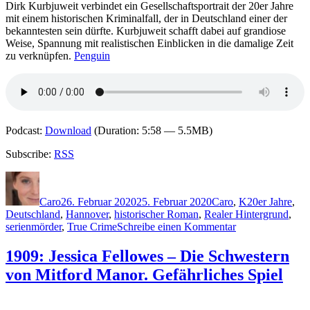
Dirk Kurbjuweit verbindet ein Gesellschaftsportrait der 20er Jahre
mit einem historischen Kriminalfall, der in Deutschland einer der
bekanntesten sein dürfte. Kurbjuweit schafft dabei auf grandiose
Weise, Spannung mit realistischen Einblicken in die damalige Zeit
zu verknüpfen.
Penguin
Podcast:
Download
(Duration: 5:58 — 5.5MB)
Subscribe:
RSS
Autor
Veröffentlicht
Kategorien
Schlagwörter
am
Caro
26. Februar 2020
25. Februar 2020
Caro
,
K
20er Jahre
,
Deutschland
,
Hannover
,
historischer Roman
,
Realer Hintergrund
,
zu
serienmörder
,
True Crime
Schreibe einen Kommentar
1953:
Dirk
1909: Jessica Fellowes – Die Schwestern
Kurbjuweit
von Mitford Manor. Gefährliches Spiel
–
Haarmann