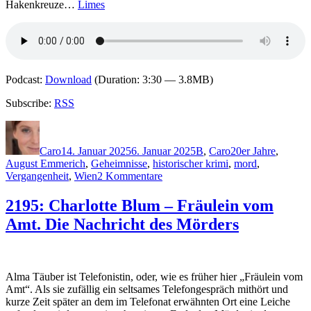
Hakenkreuze…
Limes
Podcast:
Download
(Duration: 3:30 — 3.8MB)
Subscribe:
RSS
Autor
Veröffentlicht
Kategorien
Schlagwörter
am
Caro
14. Januar 2025
6. Januar 2025
B
,
Caro
20er Jahre
,
August Emmerich
,
Geheimnisse
,
historischer krimi
,
mord
,
zu
Vergangenheit
,
Wien
2 Kommentare
2373:
Alex
2195: Charlotte Blum – Fräulein vom
Beer
Amt. Die Nachricht des Mörders
–
Die
weiße
Stunde
Alma Täuber ist Telefonistin, oder, wie es früher hier „Fräulein vom
Amt“. Als sie zufällig ein seltsames Telefongespräch mithört und
kurze Zeit später an dem im Telefonat erwähnten Ort eine Leiche