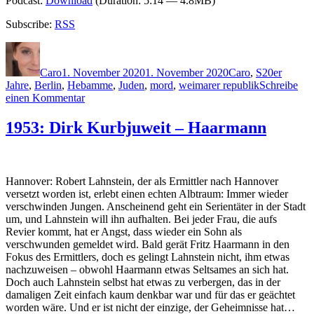
Podcast:
Download
(Duration: 5:14 — 4.8MB)
Subscribe:
RSS
Autor
Veröffentlicht
Kategorien
Schlagwört
am
Caro
1. November 2020
1. November 2020
Caro
,
S
20er
Jahre
,
Berlin
,
Hebamme
,
Juden
,
mord
,
weimarer republik
Schreibe
zu
einen Kommentar
2028:
Anne
1953: Dirk Kurbjuweit – Haarmann
Stern
–
Fräulein
Gold.
Hannover: Robert Lahnstein, der als Ermittler nach Hannover
Schatten
versetzt worden ist, erlebt einen echten Albtraum: Immer wieder
und
verschwinden Jungen. Anscheinend geht ein Serientäter in der Stadt
Licht
um, und Lahnstein will ihn aufhalten. Bei jeder Frau, die aufs
Revier kommt, hat er Angst, dass wieder ein Sohn als
verschwunden gemeldet wird. Bald gerät Fritz Haarmann in den
Fokus des Ermittlers, doch es gelingt Lahnstein nicht, ihm etwas
nachzuweisen – obwohl Haarmann etwas Seltsames an sich hat.
Doch auch Lahnstein selbst hat etwas zu verbergen, das in der
damaligen Zeit einfach kaum denkbar war und für das er geächtet
worden wäre. Und er ist nicht der einzige, der Geheimnisse hat…