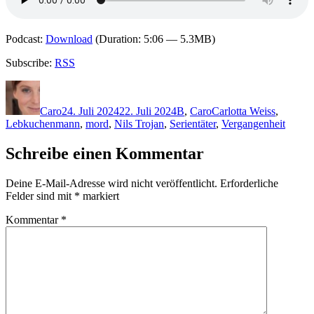
Podcast:
Download
(Duration: 5:06 — 5.3MB)
Subscribe:
RSS
Autor
Veröffentlicht
Kategorien
Schlagwörter
am
Caro
24. Juli 2024
22. Juli 2024
B
,
Caro
Carlotta Weiss
,
Lebkuchenmann
,
mord
,
Nils Trojan
,
Serientäter
,
Vergangenheit
Schreibe einen Kommentar
Deine E-Mail-Adresse wird nicht veröffentlicht.
Erforderliche
Felder sind mit
*
markiert
Kommentar
*