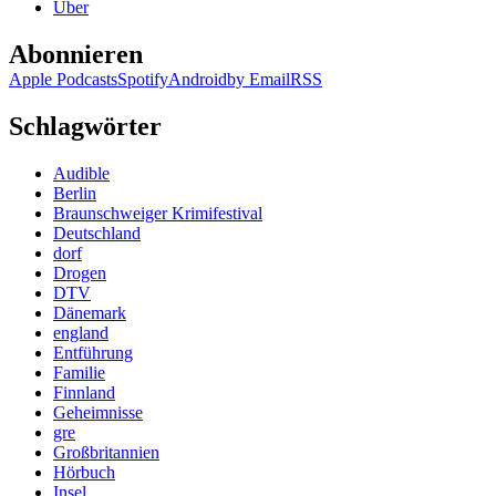
Über
Abonnieren
Apple Podcasts
Spotify
Android
by Email
RSS
Schlagwörter
Audible
Berlin
Braunschweiger Krimifestival
Deutschland
dorf
Drogen
DTV
Dänemark
england
Entführung
Familie
Finnland
Geheimnisse
gre
Großbritannien
Hörbuch
Insel