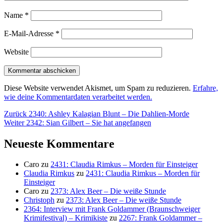
Name
*
E-Mail-Adresse
*
Website
Diese Website verwendet Akismet, um Spam zu reduzieren.
Erfahre,
wie deine Kommentardaten verarbeitet werden.
Beitragsnavigation
Vorheriger
Zurück
2340: Ashley Kalagian Blunt – Die Dahlien-Morde
Nächster
Beitrag:
Weiter
2342: Sian Gilbert – Sie hat angefangen
Beitrag:
Neueste Kommentare
Caro
zu
2431: Claudia Rimkus – Morden für Einsteiger
Claudia Rimkus
zu
2431: Claudia Rimkus – Morden für
Einsteiger
Caro
zu
2373: Alex Beer – Die weiße Stunde
Christoph
zu
2373: Alex Beer – Die weiße Stunde
2364: Interview mit Frank Goldammer (Braunschweiger
Krimifestival) – Krimikiste
zu
2267: Frank Goldammer –