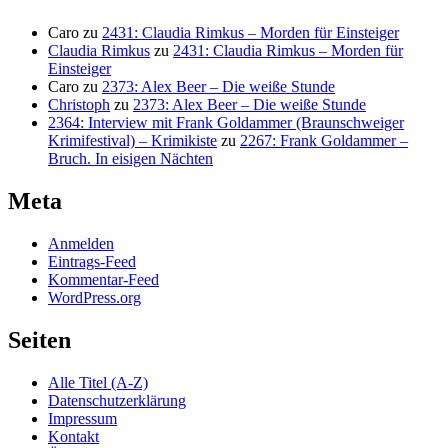
Caro
zu
2431: Claudia Rimkus – Morden für Einsteiger
Claudia Rimkus
zu
2431: Claudia Rimkus – Morden für
Einsteiger
Caro
zu
2373: Alex Beer – Die weiße Stunde
Christoph
zu
2373: Alex Beer – Die weiße Stunde
2364: Interview mit Frank Goldammer (Braunschweiger
Krimifestival) – Krimikiste
zu
2267: Frank Goldammer –
Bruch. In eisigen Nächten
Meta
Anmelden
Eintrags-Feed
Kommentar-Feed
WordPress.org
Seiten
Alle Titel (A-Z)
Datenschutzerklärung
Impressum
Kontakt