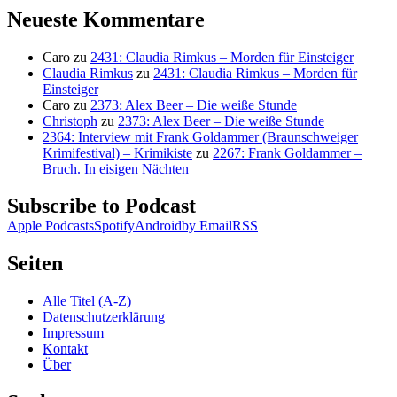
Neueste Kommentare
Caro
zu
2431: Claudia Rimkus – Morden für Einsteiger
Claudia Rimkus
zu
2431: Claudia Rimkus – Morden für
Einsteiger
Caro
zu
2373: Alex Beer – Die weiße Stunde
Christoph
zu
2373: Alex Beer – Die weiße Stunde
2364: Interview mit Frank Goldammer (Braunschweiger
Krimifestival) – Krimikiste
zu
2267: Frank Goldammer –
Bruch. In eisigen Nächten
Subscribe to Podcast
Apple Podcasts
Spotify
Android
by Email
RSS
Seiten
Alle Titel (A-Z)
Datenschutzerklärung
Impressum
Kontakt
Über