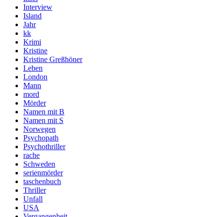
Interview
Island
Jahr
kk
Krimi
Kristine
Kristine Greßhöner
Leben
London
Mann
mord
Mörder
Namen mit B
Namen mit S
Norwegen
Psychopath
Psychothriller
rache
Schweden
serienmörder
taschenbuch
Thriller
Unfall
USA
Vergangenheit