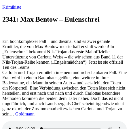
Zum
Krimikiste
Inhalt
springen
2341: Max Bentow – Eulenschrei
Ein hochkomplexer Fall – und diesmal sind es zwei geniale
Ermittler, die von Max Bentow meisterhaft erzählt werden! In
„Eulenschrei“ bekommt Nils Trojan das erste Mal offizielle
Unterstützung von Carlotta Weiss – die wir schon aus Band 11 der
Nils-Trojan-Reihe kennen („Engelsmädchen“). Jetzt ist sie offiziell
Teil des Teams.
Carlotta und Trojan ermitteln in einem undurchschaubaren Fall: Eine
Frau wird in einem Baumhaus getötet, eine weitere in ihrer
Badewanne, ein Mann in seinem Auto – und stets fehlt den Toten
ein Körperteil. Eine Verbindung zwischen den Toten lässt sich nicht
herstellen, und erst nach und nach und durch Carlottas besondere
Methoden kommen die beiden dem Täter näher. Doch das ist nicht
ungefährlich, und auch Landsberg als Chef scheint irgendwie nicht
ganz ok mit der Zusammenarbeit zwischen Carlotta und Trojan zu
sein…
Goldmann