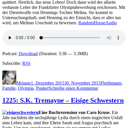
Lügen
quittiert. Herrlich, das neue Leben! Doch dann wird der allseits
verhasste Leiter der Frankfurter Olympiabewerbung erschossen. Mit
der Dienstwaffe von Hennings Tochter Melina. Sie kommt in
Untersuchungshaft, und Henning zu der Einsicht, dass er alles tun
wird, um Melinas Unschuld zu beweisen.
RandomHouseAudio
Podcast:
Download
(Duration: 3:38 — 3.3MB)
Subscribe:
RSS
Autor
Veröffentlicht
Kategorien
Schlagwörter
am
Melanie
1. Dezember 2015
30. November 2015
F
bröhmann
,
zu
Familie
,
Olympia
,
Punker
Schreibe einen Kommentar
1257:
Dietrich
1225: S.K. Tremayne – Eisige Schwestern
Faber
–
Eine Buchrezension von Caro Kruse.
Ein
Schneller,
Jahr nachdem die sechsjährige Lydia durch einen tragischen Unfall
weiter,
ums Leben kam, sind ihre Eltern Sarah und Angus psychisch am
toter
Ende. Um neu anzufangen, ziehen sie zusammen mit Lydias