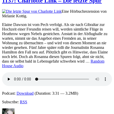
1137: Charlotte Link – Die letzte Spur
Tre
–
Eine Hörbuchrezension von
Eisi
Melanie Kottig.
Sch
Elaine Dawson ist vom Pech verfolgt. Als sie nach Gibraltar zur
Hochzeit einer Freundin reisen will, werden sämtliche Flüge in
Heathrow wegen Nebels gestrichen. Anstatt in der Abflughalle zu
warten, nimmt sie das Angebot eines Fremden an, in seiner
Wohnung zu übernachten – und wird von diesem Moment an nie
wieder gesehen. Fünf Jahre später rollt die Journalistin Rosanna
Hamilton den Fall neu auf. Plötzlich gibt es Hinweise, dass Elaine
noch lebt. Doch als Rosanna diesen Spuren folgt, ahnt sie nicht,
dass sie selbst bald in Lebensgefahr schweben wird …
Random
House Audio
Podcast:
Download
(Duration: 3:31 — 3.2MB)
Subscribe:
RSS
Autor
Veröffentlicht
Kategorien
Schlagwörter