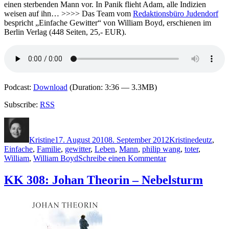
einen sterbenden Mann vor. In Panik flieht Adam, alle Indizien
weisen auf ihn… >>>> Das Team vom
Redaktionsbüro Judendorf
bespricht „Einfache Gewitter“ von William Boyd, erschienen im
Berlin Verlag (448 Seiten, 25,- EUR).
Podcast:
Download
(Duration: 3:36 — 3.3MB)
Subscribe:
RSS
Autor
Veröffentlicht
Kategorien
Schlagwör
am
Kristine
17. August 2010
8. September 2012
Kristine
deutz
,
Einfache
,
Familie
,
gewitter
,
Leben
,
Mann
,
philip wang
,
toter
,
zu
William
,
William Boyd
Schreibe einen Kommentar
KK
498:
KK 308: Johan Theorin – Nebelsturm
William
Boyd
–
Einfache
Gewitter