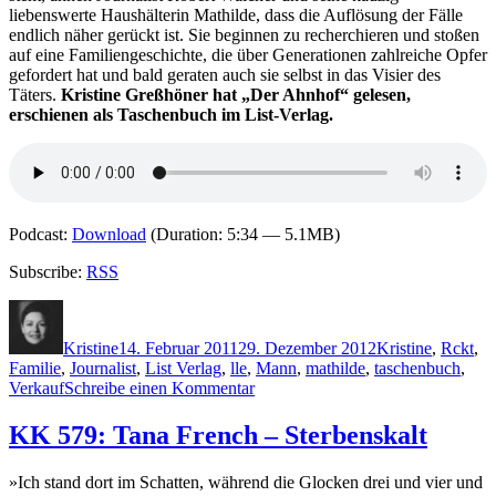
liebenswerte Haushälterin Mathilde, dass die Auflösung der Fälle
endlich näher gerückt ist. Sie beginnen zu recherchieren und stoßen
auf eine Familiengeschichte, die über Generationen zahlreiche Opfer
gefordert hat und bald geraten auch sie selbst in das Visier des
Täters.
Kristine Greßhöner hat „Der Ahnhof“ gelesen,
erschienen als Taschenbuch im List-Verlag.
Podcast:
Download
(Duration: 5:34 — 5.1MB)
Subscribe:
RSS
Autor
Veröffentlicht
Kategorien
Schla
am
Kristine
14. Februar 2011
29. Dezember 2012
Kristine
,
R
ckt
,
Familie
,
Journalist
,
List Verlag
,
lle
,
Mann
,
mathilde
,
taschenbuch
,
zu
Verkauf
Schreibe einen Kommentar
KK
621:
KK 579: Tana French – Sterbenskalt
Joachim
Rangnick
»Ich stand dort im Schatten, während die Glocken drei und vier und
–