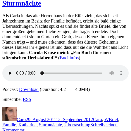
Sturmnächte
Cerrato
–
Der
Als Carla in das alte Herrenhaus in der Eifel zieht, das sich seit
Fluch
Jahrzehnten im Besitz der Familie befindet, erlebt sie bald einige
vom
Überraschungen. Nachts spukt es und sie findet alte Briefe, die von
Valle
einer großen geheimen Liebe zeugen, die tragisch endete. Doch
della
dann entdeckt sie im Garten ein Grab, dessen Kreuz ihren eigenen
Luna
Namen trägt – und muss erkennen, dass das düstere Geheimnis
dieses Hauses ihr eigenes ist und dass nur sie die Wahrheit ans Licht
bringen kann.
Carola Kruse meint: „Ein Buch für einen
stürmischen Herbstabend!“
(
Buchinfos
)
Podcast:
Download
(Duration: 4:21 — 4.0MB)
Subscribe:
RSS
Autor
Veröffentlicht
Kategorien
Schlagwörte
am
Caro
29. August 2011
12. September 2012
Caro
,
W
Brief
,
Familie
,
Katharina
,
Sturmnächte
,
Überraschung
Schreibe einen
zu
Kommentar