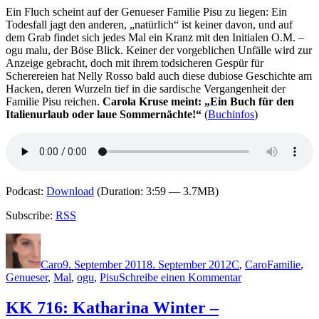
Schattenstill
Ein Fluch scheint auf der Genueser Familie Pisu zu liegen: Ein
Todesfall jagt den anderen, „natürlich“ ist keiner davon, und auf
dem Grab findet sich jedes Mal ein Kranz mit den Initialen O.M. –
ogu malu, der Böse Blick. Keiner der vorgeblichen Unfälle wird zur
Anzeige gebracht, doch mit ihrem todsicheren Gespür für
Scherereien hat Nelly Rosso bald auch diese dubiose Geschichte am
Hacken, deren Wurzeln tief in die sardische Vergangenheit der
Familie Pisu reichen.
Carola Kruse meint: „Ein Buch für den
Italienurlaub oder laue Sommernächte!“
(
Buchinfos
)
Podcast:
Download
(Duration: 3:59 — 3.7MB)
Subscribe:
RSS
Autor
Veröffentlicht
Kategorien
Schlagwört
am
Caro
9. September 2011
8. September 2012
C
,
Caro
Familie
,
zu
Genueser
,
Mal
,
ogu
,
Pisu
Schreibe einen Kommentar
KK
721:
KK 716: Katharina Winter –
Rosa