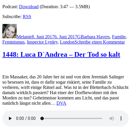
Podcast:
Download
(Duration: 3:47 — 3.5MB)
Subscribe:
RSS
Autor
Veröffentlicht
Kategorien
Schlagwörter
am
Melanie
8. Juni 2017
6. Juni 2017
G
Barbara Havers
,
Familie
,
zu
Feminismus
,
Inspector Lynley
,
London
Schreibe einen Kommentar
145
Eli
1448: Luca D`Andrea – Der Tod so kalt
Ge
–
Be
wa
Ein Massaker, das 20 Jahre her ist und von dem Jeremiah Salinger
du
so besessen ist, dass er dafür sogar riskiert, seine Familie zu
tust
verlieren, wirft einige Rätsel auf. Was ist in der Bletterbach-Schlucht
damals wirklich passiert? Hat einer der Dorfbewohner mit den
Morden zu tun? Geheimnisse kommen ans Licht, und das passt
natürlich längst nicht allen…
DVA