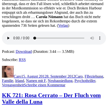
überzeugt, dass er den Fall lösen wird, schließlich arbeitet niemand
in der Mordkommission so effektiv wie er. Doch Broken Harbour
entpuppt sich als erbarmungsloser Abgrund, der auch ihn zu
verschlingen droht …
Carola Nümann
hat das Buch nicht mehr
losgelassen, so dass sie sich im Rekordtempo durch die extrem
spannenden 736 Seiten gelesen hat. (
Verlag
)
Podcast:
Download
(Duration: 3:44 — 3.5MB)
Subscribe:
RSS
Autor
Veröffentlicht
Kategorien
Schlagwörter
am
Caro
15. August 2012
8. September 2012
Caro
,
F
Beziehung
,
Familie
,
Irland
,
Namen mit F
,
Neubausiedlung
,
Psychothriller
,
zu
Vergangenheit
Schreibe einen Kommentar
KK
845:
KK 721: Rosa Cerrato – Der Fluch vom
Tana
Valle della Luna
French
–