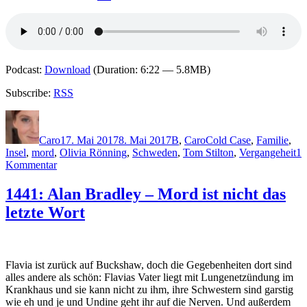
Podcast:
Download
(Duration: 6:22 — 5.8MB)
Subscribe:
RSS
Autor
Veröffentlicht
Kategorien
Schlagwörter
am
Caro
17. Mai 2017
8. Mai 2017
B
,
Caro
Cold Case
,
Familie
,
Insel
,
mord
,
Olivia Rönning
,
Schweden
,
Tom Stilton
,
Vergangeheit
1
zu
Kommentar
1443:
Cilla
1441: Alan Bradley – Mord ist nicht das
&
letzte Wort
Rolf
Börjlind
–
Die
Springflut
Flavia ist zurück auf Buckshaw, doch die Gegebenheiten dort sind
alles andere als schön: Flavias Vater liegt mit Lungenetzündung im
Krankhaus und sie kann nicht zu ihm, ihre Schwestern sind garstig
wie eh und je und Undine geht ihr auf die Nerven. Und außerdem