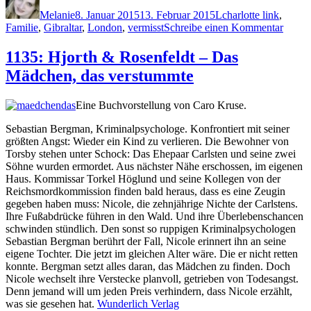
am
Melanie
8. Januar 2015
13. Februar 2015
L
charlotte link
,
zu
Familie
,
Gibraltar
,
London
,
vermisst
Schreibe einen Kommentar
1137:
Charlo
1135: Hjorth & Rosenfeldt – Das
Link
Mädchen, das verstummte
–
Die
letzte
Eine Buchvorstellung von Caro Kruse.
Spur
Sebastian Bergman, Kriminalpsychologe. Konfrontiert mit seiner
größten Angst: Wieder ein Kind zu verlieren. Die Bewohner von
Torsby stehen unter Schock: Das Ehepaar Carlsten und seine zwei
Söhne wurden ermordet. Aus nächster Nähe erschossen, im eigenen
Haus. Kommissar Torkel Höglund und seine Kollegen von der
Reichsmordkommission finden bald heraus, dass es eine Zeugin
gegeben haben muss: Nicole, die zehnjährige Nichte der Carlstens.
Ihre Fußabdrücke führen in den Wald. Und ihre Überlebenschancen
schwinden stündlich. Den sonst so ruppigen Kriminalpsychologen
Sebastian Bergman berührt der Fall, Nicole erinnert ihn an seine
eigene Tochter. Die jetzt im gleichen Alter wäre. Die er nicht retten
konnte. Bergman setzt alles daran, das Mädchen zu finden. Doch
Nicole wechselt ihre Verstecke planvoll, getrieben von Todesangst.
Denn jemand will um jeden Preis verhindern, dass Nicole erzählt,
was sie gesehen hat.
Wunderlich Verlag