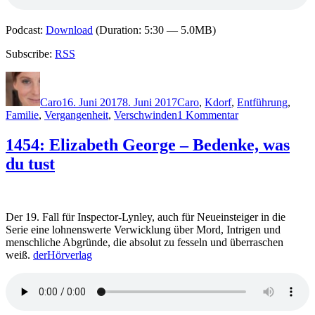
Podcast:
Download
(Duration: 5:30 — 5.0MB)
Subscribe:
RSS
Autor
Veröffentlicht
Kategorien
Schlagwörter
am
Caro
16. Juni 2017
8. Juni 2017
Caro
,
K
dorf
,
Entführung
,
zu
Familie
,
Vergangenheit
,
Verschwinden
1 Kommentar
1458:
Roman
1454: Elizabeth George – Bedenke, was
Klementovic
du tust
–
Immerstill
Der 19. Fall für Inspector-Lynley, auch für Neueinsteiger in die
Serie eine lohnenswerte Verwicklung über Mord, Intrigen und
menschliche Abgründe, die absolut zu fesseln und überraschen
weiß.
derHörverlag