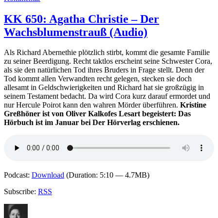
KK
716:
KK 650: Agatha Christie – Der
Katharina
Wachsblumenstrauß (Audio)
Winter
–
Sturmnächte
Als Richard Abernethie plötzlich stirbt, kommt die gesamte Familie
zu seiner Beerdigung. Recht taktlos erscheint seine Schwester Cora,
als sie den natürlichen Tod ihres Bruders in Frage stellt. Denn der
Tod kommt allen Verwandten recht gelegen, stecken sie doch
allesamt in Geldschwierigkeiten und Richard hat sie großzügig in
seinem Testament bedacht. Da wird Cora kurz darauf ermordet und
nur Hercule Poirot kann den wahren Mörder überführen.
Kristine
Greßhöner ist von Oliver Kalkofes Lesart begeistert: Das
Hörbuch ist im Januar bei Der Hörverlag erschienen.
Podcast:
Download
(Duration: 5:10 — 4.7MB)
Subscribe:
RSS
Autor
Veröffentlicht
Kategorien
Schlagwö
am