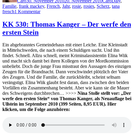
Caro
30. November 2010
20. November 2010
Caro
Daly
,
Familie
,
frank mackey
,
French
,
Jahr
,
rosie
,
rosies
,
Scherz
,
tana
zu
french
1 Kommentar
KK
579:
KK 530: Thomas Kanger – Der werfe den
Tana
ersten Stein
French
–
Sterbenskalt
Ein abgebranntes Gemeindehaus mit einer Leiche. Eine Kleinstadt
in Mittelschweden, die nach einem Schuldigen sucht. Und ihn
findet. Schnell. Allzu schnell, meint Kriminalassistentin Elina Wiik
und macht sich damit bei ihren Kollegen von der Mordkommission
unbeliebt. Doch die junge Frau misstraut den Aussagen des einzigen
Zeugen für die Brandnacht. Dann verschwindet plötzlich der Vater
des Zeugen. Und die Familie, die zurückbleibt, scheint seltsam
verängstigt. Elina Wiik glaubt fest daran, dass zwischen den beiden
Vorfällen ein Zusammenhang besteht. Aber wie kann sie die Mauer
des Schweigens durchbrechen… >>>>
Nina Stolle stellt vor: „Der
werfe den ersten Stein“ von Thomas Kanger, als Neuauflage bei
Ullstein im September 2010 (399 Seiten, 8,95 EUR). Hier
klicken, um die Folge anzuhören: