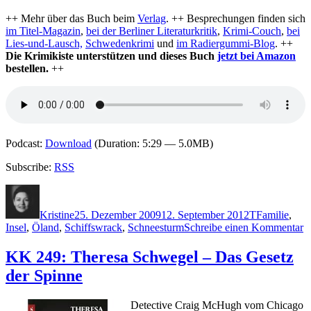
++ Mehr über das Buch beim
Verlag
. ++ Besprechungen finden sich
im Titel-Magazin
,
bei der Berliner Literaturkritik
,
Krimi-Couch
,
bei
Lies-und-Lausch,
Schwedenkrimi
und
im Radiergummi-Blog
. ++
Die Krimikiste unterstützen und dieses Buch
jetzt bei Amazon
bestellen.
++
Podcast:
Download
(Duration: 5:29 — 5.0MB)
Subscribe:
RSS
Autor
Veröffentlicht
Kategorien
Schlagwörte
am
Kristine
25. Dezember 2009
12. September 2012
T
Familie
,
z
Insel
,
Öland
,
Schiffswrack
,
Schneesturm
Schreibe einen Kommentar
K
3
KK 249: Theresa Schwegel – Das Gesetz
J
der Spinne
T
–
N
Detective Craig McHugh vom Chicago