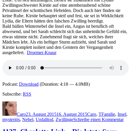
Zwillingsschwester Kirstie auf eine atemberaubend schöne
Privatinsel der schottischen Hebriden. Doch auch hier finden sie
keine Ruhe. Kirstie behauptet steif und fest, sie sei in Wirklichkeit
Lydia, die Eltern hätten den falschen Zwilling beerdigt.
Bald hüllen Winternebel die Insel ein, Angus ist beruflich oft
abwesend, und bei Sarah schleicht sich das unheimliche Gefühl ein,
etwas stimme nicht. Zunehmend fragt sie sich, welches ihrer
Mädchen lebt. Als ein heftiger Sturm aufzieht, sind Sarah und
Kirstie komplett isoliert und den Geistern der Vergangenheit
ausgeliefert.
Droemer-Knaur
Podcast:
Download
(Duration: 4:18 — 4.0MB)
Subscribe:
RSS
Autor
Veröffentlicht
Kategorien
Schlagwörter
am
Caro
23. August 2015
16. August 2015
Caro
,
T
Familie
,
Insel
,
zu
mysteriös
,
Nebel
,
Unfalltod
,
Zwillinge
Schreibe einen Kommentar
122
S.K