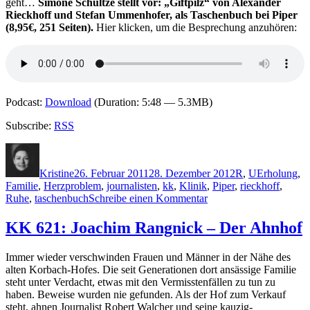
geht…
Simone Schultze stellt vor: „Giftpilz“ von Alexander
Rieckhoff und Stefan Ummenhofer, als Taschenbuch bei Piper
(8,95€, 251 Seiten).
Hier klicken, um die Besprechung anzuhören:
Podcast:
Download
(Duration: 5:48 — 5.3MB)
Subscribe:
RSS
Autor
Veröffentlicht
Kategorien
Schlagwörte
am
Kristine
26. Februar 2011
28. Dezember 2012
R
,
U
Erholung
,
Familie
,
Herzproblem
,
journalisten
,
kk
,
Klinik
,
Piper
,
rieckhoff
,
zu
Ruhe
,
taschenbuch
Schreibe einen Kommentar
KK
631:
KK 621: Joachim Rangnick – Der Ahnhof
Alexander
Rieckhoff,
Immer wieder verschwinden Frauen und Männer in der Nähe des
Stefan
alten Korbach-Hofes. Die seit Generationen dort ansässige Familie
Ummenhofer
steht unter Verdacht, etwas mit den Vermisstenfällen zu tun zu
–
haben. Beweise wurden nie gefunden. Als der Hof zum Verkauf
Giftpilz
steht, ahnen Journalist Robert Walcher und seine kauzig-