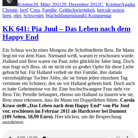
Kristine
28. März 2011
29. Dezember 2012
C
,
Kristine
Agatha
Christie
,
berf
,
Cora
,
Familie
,
Geldschwierigkeit
,
hercule poirot
,
zu
hren
,
rder
,
Schwester
,
Wachsblumenstrauß
1 Kommentar
KK
650:
KK 641: Pia Juul – Das Leben nach dem
Agatha
Happy End
Christie
–
Der
Ein Schuss weckt eines Morgens die Schriftstellerin Bess. Ihr Mann
Wachsblumen
liegt tot vor dem Haus. Niemand weiß, warum er erschossen wurde.
(Audio)
Halland und Bess waren ein Paar, zehn glückliche Jahre lang. Doch
nun fragt sich Bess, ob sie nicht ein zu großes Opfer für diese Liebe
gebracht hat. Für Halland verließ sie ihre Familie, ihre damals
vierzehnjährige Tochter Abby, die sie fortan jeden einzelnen Tag
vermisste ein Schmerz, den sie vor Halland geheim hielt. Doch auch
er hatte Geheimnisse vor ihr. Eine hochschwangere Frau steht vor
Bess Tür; Pernille behauptet, ebenso um Halland zu trauern wie sie.
Bess muss erkennen, dass ihr Mann ein Doppelleben führte.
Carola
Kruse stellt „Das Leben nach dem Happy End“ von Pia Juul
vor, erschienen im Februar 2011 als Hardcover bei Dumont
(189 Seiten, 18,99 Euro).
Hier klicken, um die Besprechung
anzuhören: