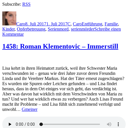
Subscribe:
RSS
Autor
Veröffentlicht
Kategorien
Schlagwörter
am
Caro
8. Juli 2017
1. Juli 2017
C
,
Caro
Entführung
,
Familie
,
Kinder
,
Opferbetreuung
,
Serienmord
,
serienmörder
Schreibe einen
zu
Kommentar
1469:
Tammy
1458: Roman Klementovic – Immerstill
Cohen
–
Du
stirbst
Lisa kehrt in ihren Heimatort zurück, weil ihre Schwester Maria
nicht
verschwunden ist – genau wie drei Jahre zuvor deren Freundin
allein
Linda und ihr Verehrer Markus. Hat der Täter erneut zugeschlagen?
Es wurden nie Spuren oder Leichen gefunden – und Lisa findet
heraus, dass in dem Ort einiges vor sich geht, das verdächtig ist.
Aber was davon hat wirklich mit dem Verschwinden von Maria zu
tun? Und wer hat wirklich etwas zu verbergen? Auch Lisas Freund
macht ihr Probleme – und Lisa fühlt sich zunehmend verfolgt und
unwohl…
Gmeiner