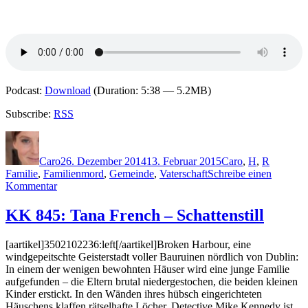
Podcast:
Download
(Duration: 5:38 — 5.2MB)
Subscribe:
RSS
Autor
Veröffentlicht
Kategorien
Schlagwö
am
Caro
26. Dezember 2014
13. Februar 2015
Caro
,
H
,
R
Familie
,
Familienmord
,
Gemeinde
,
Vaterschaft
Schreibe einen
zu
Kommentar
1135:
Hjorth
KK 845: Tana French – Schattenstill
&
Rosenfeldt
[aartikel]3502102236:left[/aartikel]Broken Harbour, eine
–
windgepeitschte Geisterstadt voller Bauruinen nördlich von Dublin:
Das
In einem der wenigen bewohnten Häuser wird eine junge Familie
Mädchen,
aufgefunden – die Eltern brutal niedergestochen, die beiden kleinen
das
Kinder erstickt. In den Wänden ihres hübsch eingerichteten
verstummte
Häuschens klaffen rätselhafte Löcher. Detective Mike Kennedy ist