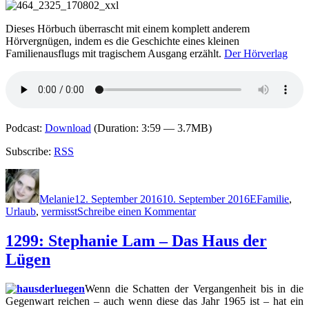
Wi
Dieses Hörbuch überrascht mit einem komplett anderem
Hörvergnügen, indem es die Geschichte eines kleinen
Familienausflugs mit tragischem Ausgang erzählt.
Der Hörverlag
Podcast:
Download
(Duration: 3:59 — 3.7MB)
Subscribe:
RSS
Autor
Veröffentlicht
Kategorien
Schlagwörte
am
Melanie
12. September 2016
10. September 2016
E
Familie
,
zu
Urlaub
,
vermisst
Schreibe einen Kommentar
1360:
Caroline
1299: Stephanie Lam – Das Haus der
Eriksson
Lügen
–
Die
Vermissten
Wenn die Schatten der Vergangenheit bis in die
Gegenwart reichen – auch wenn diese das Jahr 1965 ist – hat ein