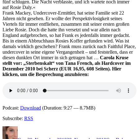
fünf schlugen. Die Nacht verblasste, und ich wartete noch immer
Der
auf Rosie Daly.«
Ahnhof
Frank Mackey, Undercover-Ermittler, hat seine Familie seit 22
Jahren nicht gesehen. Er wollte der Perspektivlosigkeit seines
Viertels für immer entfliehen, zusammen mit seiner ersten großen
Liebe Rosie. Doch die hatte ihn versetzt und war allein nach
England aufgebrochen, so hat Frank es jedenfalls immer gedacht.
Bis in einem Abbruchhaus Rosies Koffer gefunden wird. Was ist
damals wirklich geschehen? Frank muss zurück nach Faithful Place,
undercover in seine eigene Vergangenheit – und feststellen, dass er
diesen dunklen Ort immer in sich getragen hat …
Carola Kruse
stellt vor: „Sterbenskalt“ von Tana French, als Hardcover im
Dezember 2010 bei Scherz (EUR 16,95, 608 Seiten). Hier
klicken, um die Besprechung anzuhören:
Podcast:
Download
(Duration: 9:27 — 8.7MB)
Subscribe:
RSS
Autor
Veröffentlicht
Kategorien
Schlagwört
am