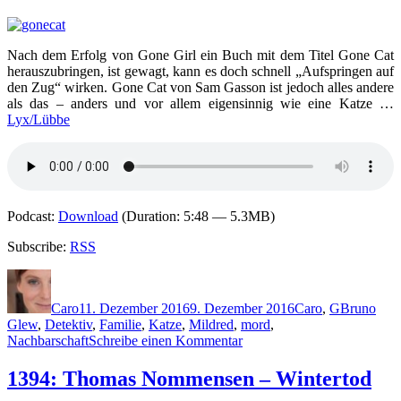
–
Glücksmädchen
Nach dem Erfolg von Gone Girl ein Buch mit dem Titel Gone Cat
herauszubringen, ist gewagt, kann es doch schnell „Aufspringen auf
den Zug“ wirken. Gone Cat von Sam Gasson ist jedoch alles andere
als das – anders und vor allem eigensinnig wie eine Katze …
Lyx/Lübbe
Podcast:
Download
(Duration: 5:48 — 5.3MB)
Subscribe:
RSS
Autor
Veröffentlicht
Kategorien
Schlagwör
am
Caro
11. Dezember 2016
9. Dezember 2016
Caro
,
G
Bruno
Glew
,
Detektiv
,
Familie
,
Katze
,
Mildred
,
mord
,
zu
Nachbarschaft
Schreibe einen Kommentar
1395:
Sam
1394: Thomas Nommensen – Wintertod
Gasson