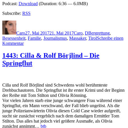
Podcast:
Download
(Duration: 6:36 — 6.0MB)
Subscribe:
RSS
Autor
Veröffentlicht
Kategorien
Schlagwörter
am
Caro
27. Mai 2017
21. Mai 2017
Caro
,
D
Bergrettung
,
Besessenheit
,
Familie
,
Journalismus
,
Massaker
,
Tirol
Schreibe einen
zu
Kommentar
1448:
Luca
1443: Cilla & Rolf Börjlind – Die
D`Andrea
Springflut
–
Der
Tod
so
kalt
Cilla und Rolf Börjlind sind Schwedens wohl berühmteste
Drehbuchautoren. Die Springflut ist ihr erster Krimi und der Beginn
der Reihe mit Tom Stilton und Olivia Rönning.
Vor vielen Jahren starb eine junge schwangere Frau während einer
Springflut, ein Mann verschwand, der Fall blieb ungelöst. Als die
junge Polizeianwärterin Olivia diesen Cold Case wieder aufgreift,
sucht sie zunächst vergeblich nach dem damaligen Ermittler Tom
Stilton. Das alles hat jedoch viel größere Ausmaße, als Olivia
zunächst annimmt…
btb