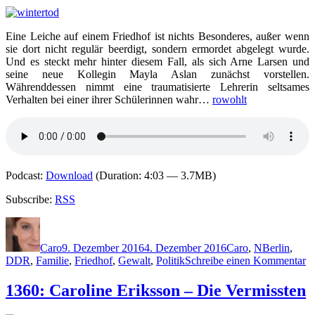
–
Gone
Cat
Eine Leiche auf einem Friedhof ist nichts Besonderes, außer wenn
sie dort nicht regulär beerdigt, sondern ermordet abgelegt wurde.
Und es steckt mehr hinter diesem Fall, als sich Arne Larsen und
seine neue Kollegin Mayla Aslan zunächst vorstellen.
Währenddessen nimmt eine traumatisierte Lehrerin seltsames
Verhalten bei einer ihrer Schülerinnen wahr…
rowohlt
Podcast:
Download
(Duration: 4:03 — 3.7MB)
Subscribe:
RSS
Autor
Veröffentlicht
Kategorien
Schlagwört
am
Caro
9. Dezember 2016
4. Dezember 2016
Caro
,
N
Berlin
,
z
DDR
,
Familie
,
Friedhof
,
Gewalt
,
Politik
Schreibe einen Kommentar
1
T
1360: Caroline Eriksson – Die Vermissten
N
–