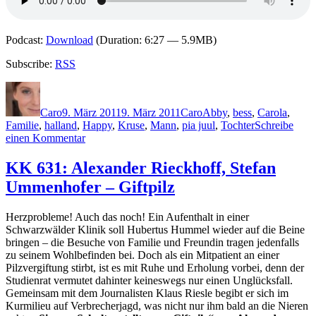
Podcast:
Download
(Duration: 6:27 — 5.9MB)
Subscribe:
RSS
Autor
Veröffentlicht
Kategorien
Schlagwörter
am
Caro
9. März 2011
9. März 2011
Caro
Abby
,
bess
,
Carola
,
Familie
,
halland
,
Happy
,
Kruse
,
Mann
,
pia juul
,
Tochter
Schreibe
zu
einen Kommentar
KK
641:
KK 631: Alexander Rieckhoff, Stefan
Pia
Ummenhofer – Giftpilz
Juul
–
Das
Herzprobleme! Auch das noch! Ein Aufenthalt in einer
Leben
Schwarzwälder Klinik soll Hubertus Hummel wieder auf die Beine
nach
bringen – die Besuche von Familie und Freundin tragen jedenfalls
dem
zu seinem Wohlbefinden bei. Doch als ein Mitpatient an einer
Happy
Pilzvergiftung stirbt, ist es mit Ruhe und Erholung vorbei, denn der
End
Studienrat vermutet dahinter keineswegs nur einen Unglücksfall.
Gemeinsam mit dem Journalisten Klaus Riesle begibt er sich im
Kurmilieu auf Verbrecherjagd, was nicht nur ihm bald an die Nieren