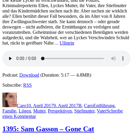
Die kleine Lycke ist verschwunden, und die Polizei,
nicht
Kriminalreporterin Ellen, Lyckes Mutter, ihr Vater, ihre Stiefmutter
das
und das Kindermädchen suchen nach ihr. Aber suchen sie wirklich
letzte
alle? Ellen berührt dieser Fall besonders, da im Alter von 8 Jahren
Wort
ihre Zwillingsschwester starb. Sie kann dennoch – oder gerade
deswegen – nicht aufhören, die Ermittlungen zu verfolgen und
voranzutreiben. Geheimnisse der verschiedenen Beteiligten werden
aufgedeckt, und die Wahrheit, wer an Lyckes Verschwinden Schuld
hat, rückt in greifbare Nähe…
Ullstein
Podcast:
Download
(Duration: 5:17 — 4.8MB)
Subscribe:
RSS
Autor
Veröffentlicht
Kategorien
Schlagwörter
am
Caro
10. April 2017
9. April 2017
B
,
Caro
Entführung
,
Familie
,
Lügen
,
Mutter
,
Perspektiven
,
Stiefmutter
,
Vater
Schreibe
zu
einen Kommentar
1428:
Mikaela
1395: Sam Gasson – Gone Cat
Bley