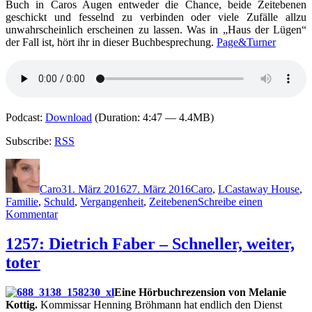
Buch in Caros Augen entweder die Chance, beide Zeitebenen
geschickt und fesselnd zu verbinden oder viele Zufälle allzu
unwahrscheinlich erscheinen zu lassen. Was in „Haus der Lügen“
der Fall ist, hört ihr in dieser Buchbesprechung.
Page&Turner
Podcast:
Download
(Duration: 4:47 — 4.4MB)
Subscribe:
RSS
Autor
Veröffentlicht
Kategorien
Schlagwörter
am
Caro
31. März 2016
27. März 2016
Caro
,
L
Castaway House
,
Familie
,
Schuld
,
Vergangenheit
,
Zeitebenen
Schreibe einen
zu
Kommentar
1299:
Stephanie
1257: Dietrich Faber – Schneller, weiter,
Lam
toter
–
Das
Haus
Eine Hörbuchrezension von Melanie
der
Kottig.
Kommissar Henning Bröhmann hat endlich den Dienst