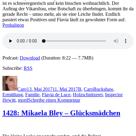
ist es schneeregnerisch und kein bisschen weihnachtlich. Der
Auftrag der Vikarsfrau, eine Botschaft zu überbringen, kommt ihr da
gerade Recht – umso mehr, als sie eine Leiche findet. Endlich
passiert etwas Positives und Flavia läuft zu gewohnter Form auf.
Penhaligon
Podcast:
Download
(Duration: 8:22 — 7.7MB)
Subscribe:
RSS
Autor
Veröffentlicht
Kategorien
Schlagwörter
am
Caro
13. Mai 2017
11. Mai 2017
B
,
Caro
Buckshaw
,
Ermittlung
,
Familie
,
Flavia de Luce
,
Holzschnitzerei
,
Inspector
zu
Hewitt
,
mord
Schreibe einen Kommentar
1441:
Alan
1428: Mikaela Bley – Glücksmädchen
Bradley
–
Mord
ist