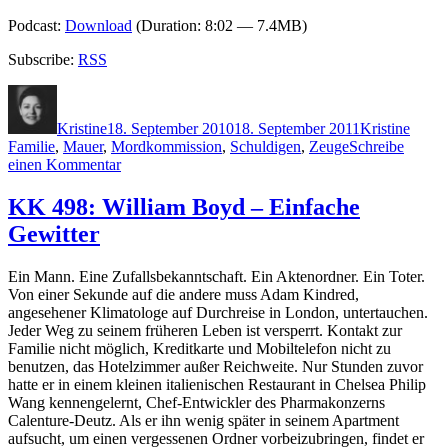
Podcast:
Download
(Duration: 8:02 — 7.4MB)
Subscribe:
RSS
Autor
Veröffentlicht
Kategorien
Schla
am
Kristine
18. September 2010
18. September 2011
Kristine
Familie
,
Mauer
,
Mordkommission
,
Schuldigen
,
Zeuge
Schreibe
zu
einen Kommentar
KK
530:
KK 498: William Boyd – Einfache
Thomas
Gewitter
Kanger
–
Der
Ein Mann. Eine Zufallsbekanntschaft. Ein Aktenordner. Ein Toter.
werfe
Von einer Sekunde auf die andere muss Adam Kindred,
den
angesehener Klimatologe auf Durchreise in London, untertauchen.
ersten
Jeder Weg zu seinem früheren Leben ist versperrt. Kontakt zur
Stein
Familie nicht möglich, Kreditkarte und Mobiltelefon nicht zu
benutzen, das Hotelzimmer außer Reichweite. Nur Stunden zuvor
hatte er in einem kleinen italienischen Restaurant in Chelsea Philip
Wang kennengelernt, Chef-Entwickler des Pharmakonzerns
Calenture-Deutz. Als er ihn wenig später in seinem Apartment
aufsucht, um einen vergessenen Ordner vorbeizubringen, findet er