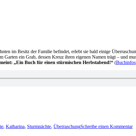
zehnten im Besitz der Familie befindet, erlebt sie bald einige Überraschu
im Garten ein Grab, dessen Kreuz ihren eigenen Namen trägt – und muss
meint: „Ein Buch für einen stürmischen Herbstabend!“
(
Buchinfos
r
z
K
ie
,
Katharina
,
Sturmnächte
,
Überraschung
Schreibe einen Kommentar
7
K