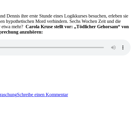
inter
turmnächte
 und Dennis ihre erste Stunde eines Logikkurses besuchen, erleben sie
inen hypothetischen Mord verhindern. Sechs Wochen Zeit und die
der etwa mehr?
Carola Kruse stellt vor: „Tödlicher Gehorsam“ von
sprechung anzuhören:
zu
KK
raschung
Schreibe einen Kommentar
562:
Will
Lavender
–
Tödlicher
Gehorsam