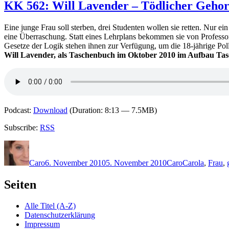
KK 562: Will Lavender – Tödlicher Geho
Eine junge Frau soll sterben, drei Studenten wollen sie retten. Nur e
eine Überraschung. Statt eines Lehrplans bekommen sie von Professo
Gesetze der Logik stehen ihnen zur Verfügung, um die 18-jährige Po
Will Lavender, als Taschenbuch im Oktober 2010 im Aufbau Tas
Podcast:
Download
(Duration: 8:13 — 7.5MB)
Subscribe:
RSS
Autor
Veröffentlicht
Kategorien
Schlagwörter
am
Caro
6. November 2010
5. November 2010
Caro
Carola
,
Frau
,
Seiten
Alle Titel (A-Z)
Datenschutzerklärung
Impressum