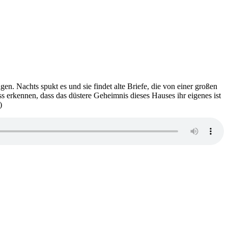
ngen. Nachts spukt es und sie findet alte Briefe, die von einer großen
 erkennen, dass das düstere Geheimnis dieses Hauses ihr eigenes ist
)
u
K
16:
atharina