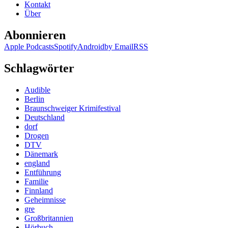
Kontakt
Über
Abonnieren
Apple Podcasts
Spotify
Android
by Email
RSS
Schlagwörter
Audible
Berlin
Braunschweiger Krimifestival
Deutschland
dorf
Drogen
DTV
Dänemark
england
Entführung
Familie
Finnland
Geheimnisse
gre
Großbritannien
Hörbuch