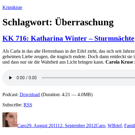
Zum
Krimikiste
Inhalt
springen
Schlagwort:
Überraschung
KK 716: Katharina Winter – Sturmnächte
Als Carla in das alte Herrenhaus in der Eifel zieht, das sich seit Jahr
geheimen Liebe zeugen, die tragisch endete. Doch dann entdeckt sie 
und dass nur sie die Wahrheit ans Licht bringen kann.
Carola Kruse 
Podcast:
Download
(Duration: 4:21 — 4.0MB)
Subscribe:
RSS
Autor
Veröffentlicht
Kategorien
Schlagwörte
am
Caro
29. August 2011
12. September 2012
Caro
,
W
Brief
,
Famil