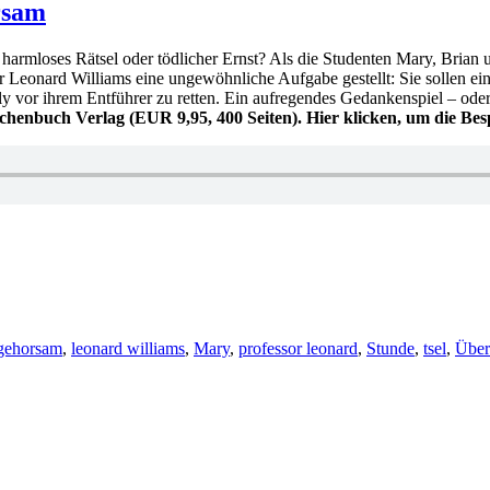
W
rsam
–
S
in harmloses Rätsel oder tödlicher Ernst? Als die Studenten Mary, Brian
r Leonard Williams eine ungewöhnliche Aufgabe gestellt: Sie sollen e
lly vor ihrem Entführer zu retten. Ein aufregendes Gedankenspiel – o
chenbuch Verlag (EUR 9,95, 400 Seiten). Hier klicken, um die Be
gehorsam
,
leonard williams
,
Mary
,
professor leonard
,
Stunde
,
tsel
,
Über