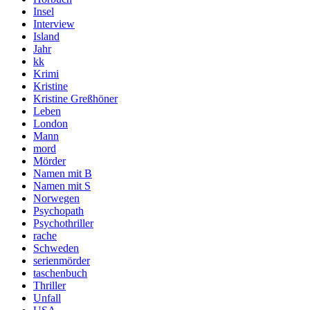
Insel
Interview
Island
Jahr
kk
Krimi
Kristine
Kristine Greßhöner
Leben
London
Mann
mord
Mörder
Namen mit B
Namen mit S
Norwegen
Psychopath
Psychothriller
rache
Schweden
serienmörder
taschenbuch
Thriller
Unfall