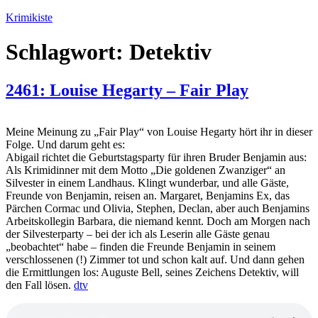
Zum
Krimikiste
Inhalt
springen
Schlagwort:
Detektiv
2461: Louise Hegarty – Fair Play
Meine Meinung zu „Fair Play“ von Louise Hegarty hört ihr in dieser
Folge. Und darum geht es:
Abigail richtet die Geburtstagsparty für ihren Bruder Benjamin aus:
Als Krimidinner mit dem Motto „Die goldenen Zwanziger“ an
Silvester in einem Landhaus. Klingt wunderbar, und alle Gäste,
Freunde von Benjamin, reisen an. Margaret, Benjamins Ex, das
Pärchen Cormac und Olivia, Stephen, Declan, aber auch Benjamins
Arbeitskollegin Barbara, die niemand kennt. Doch am Morgen nach
der Silvesterparty – bei der ich als Leserin alle Gäste genau
„beobachtet“ habe – finden die Freunde Benjamin in seinem
verschlossenen (!) Zimmer tot und schon kalt auf. Und dann gehen
die Ermittlungen los: Auguste Bell, seines Zeichens Detektiv, will
den Fall lösen.
dtv