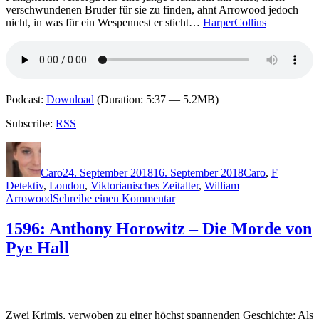
verschwundenen Bruder für sie zu finden, ahnt Arrowood jedoch
nicht, in was für ein Wespennest er sticht…
HarperCollins
Podcast:
Download
(Duration: 5:37 — 5.2MB)
Subscribe:
RSS
Autor
Veröffentlicht
Kategorien
Schlagwö
am
Caro
24. September 2018
16. September 2018
Caro
,
F
Detektiv
,
London
,
Viktorianisches Zeitalter
,
William
zu
Arrowood
Schreibe einen Kommentar
1649:
Mick
1596: Anthony Horowitz – Die Morde von
Finley
Pye Hall
–
Arrowood.
In
den
Gassen
von
Zwei Krimis, verwoben zu einer höchst spannenden Geschichte: Als