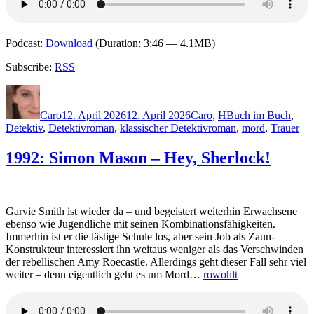
Podcast:
Download
(Duration: 3:46 — 4.1MB)
Subscribe:
RSS
Autor
Veröffentlicht
Kategorien
Schlagwörter
am
Caro
12. April 2026
12. April 2026
Caro
,
H
Buch im Buch
,
Detektiv
,
Detektivroman
,
klassischer Detektivroman
,
mord
,
Trauer
1992: Simon Mason – Hey, Sherlock!
Garvie Smith ist wieder da – und begeistert weiterhin Erwachsene
ebenso wie Jugendliche mit seinen Kombinationsfähigkeiten.
Immerhin ist er die lästige Schule los, aber sein Job als Zaun-
Konstrukteur interessiert ihn weitaus weniger als das Verschwinden
der rebellischen Amy Roecastle. Allerdings geht dieser Fall sehr viel
weiter – denn eigentlich geht es um Mord…
rowohlt