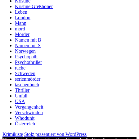
Kristine
Kristine Greßhöner
Leben
London
Mann
mord
Mörder
Namen mit B
Namen mit S
Norwegen
Psychopath
Psychothriller
rache
Schweden
serienmörder
taschenbuch
Thriller
Unfall
USA
Vergangenheit
Verschwinden
Whodunit
Österreich
Krimikiste
Stolz präsentiert von WordPress