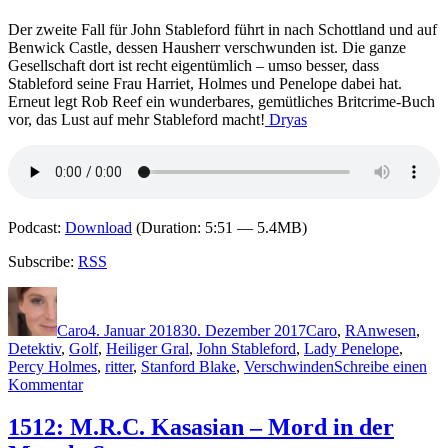
von
Pye
Der zweite Fall für John Stableford führt in nach Schottland und auf
Hall
Benwick Castle, dessen Hausherr verschwunden ist. Die ganze
Gesellschaft dort ist recht eigentümlich – umso besser, dass
Stableford seine Frau Harriet, Holmes und Penelope dabei hat.
Erneut legt Rob Reef ein wunderbares, gemütliches Britcrime-Buch
vor, das Lust auf mehr Stableford macht!
Dryas
Podcast:
Download
(Duration: 5:51 — 5.4MB)
Subscribe:
RSS
Autor
Veröffentlicht
Kategorien
Schlagwörter
am
Caro
4. Januar 2018
30. Dezember 2017
Caro
,
R
Anwesen
,
Detektiv
,
Golf
,
Heiliger Gral
,
John Stableford
,
Lady Penelope
,
Percy Holmes
,
ritter
,
Stanford Blake
,
Verschwinden
Schreibe einen
zu
Kommentar
1556:
Rob
1512: M.R.C. Kasasian – Mord in der
Reef