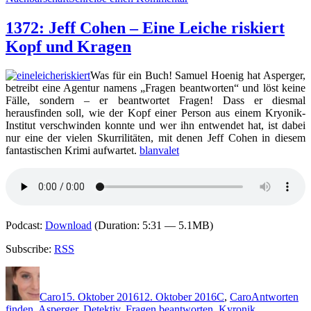
1395:
Sam
1372: Jeff Cohen – Eine Leiche riskiert
Gasson
Kopf und Kragen
–
Gone
Cat
Was für ein Buch! Samuel Hoenig hat Asperger,
betreibt eine Agentur namens „Fragen beantworten“ und löst keine
Fälle, sondern – er beantwortet Fragen! Dass er diesmal
herausfinden soll, wie der Kopf einer Person aus einem Kryonik-
Institut verschwinden konnte und wer ihn entwendet hat, ist dabei
nur eine der vielen Skurrilitäten, mit denen Jeff Cohen in diesem
fantastischen Krimi aufwartet.
blanvalet
Podcast:
Download
(Duration: 5:31 — 5.1MB)
Subscribe:
RSS
Autor
Veröffentlicht
Kategorien
Schlagwörter
am
Caro
15. Oktober 2016
12. Oktober 2016
C
,
Caro
Antworten
finden
,
Asperger
,
Detektiv
,
Fragen beantworten
,
Kyronik
,