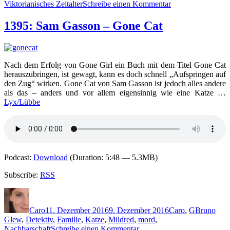
zu
Viktorianisches Zeitalter
Schreibe einen Kommentar
1512:
M.R.C.
1395: Sam Gasson – Gone Cat
Kasasian
–
Mord
in
Nach dem Erfolg von Gone Girl ein Buch mit dem Titel Gone Cat
der
herauszubringen, ist gewagt, kann es doch schnell „Aufspringen auf
Mangle
den Zug“ wirken. Gone Cat von Sam Gasson ist jedoch alles andere
Street
als das – anders und vor allem eigensinnig wie eine Katze …
Lyx/Lübbe
Podcast:
Download
(Duration: 5:48 — 5.3MB)
Subscribe:
RSS
Autor
Veröffentlicht
Kategorien
Schlagwör
am
Caro
11. Dezember 2016
9. Dezember 2016
Caro
,
G
Bruno
Glew
,
Detektiv
,
Familie
,
Katze
,
Mildred
,
mord
,
zu
Nachbarschaft
Schreibe einen Kommentar