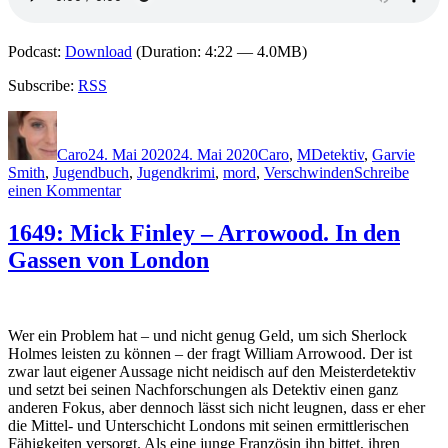
Podcast:
Download
(Duration: 4:22 — 4.0MB)
Subscribe:
RSS
Autor
Veröffentlicht
Kategorien
Schlagwörter
am
Caro
24. Mai 2020
24. Mai 2020
Caro
,
M
Detektiv
,
Garvie
Smith
,
Jugendbuch
,
Jugendkrimi
,
mord
,
Verschwinden
Schreibe
zu
einen Kommentar
1992:
Simon
1649: Mick Finley – Arrowood. In den
Mason
Gassen von London
–
Hey,
Sherlock!
Wer ein Problem hat – und nicht genug Geld, um sich Sherlock
Holmes leisten zu können – der fragt William Arrowood. Der ist
zwar laut eigener Aussage nicht neidisch auf den Meisterdetektiv
und setzt bei seinen Nachforschungen als Detektiv einen ganz
anderen Fokus, aber dennoch lässt sich nicht leugnen, dass er eher
die Mittel- und Unterschicht Londons mit seinen ermittlerischen
Fähigkeiten versorgt. Als eine junge Französin ihn bittet, ihren