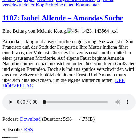
zu
verschwundener Kopf
Schreibe einen Kommentar
1372:
Jeff
1107: Isabel Allende – Amandas Suche
Cohen
–
Eine Beitrag von Melanie Kottig.
Eine
Leiche
Amanda ist klug und ausgesprochen eigensinnig. Sie wächst in San
riskiert
Francisco auf, der Stadt der Freigeister. Ihre Mutter Indiana führt
Kopf
eine Praxis, der Vater ist Chef des Polizeidezernats und ermittelt in
und
einer grausamen Mordserie. Auf eigene Faust beginnt Amanda
Kragen
Nachforschungen dazu anzustellen, unterstützt von ihrem Großvater
und einigen Freunden. Doch als Indiana spurlos verschwindet, wird
aus dem Zeitvertreib plötzlich bitterer Ernst. Und Amanda muss
über sich hinauswachsen, um die eigene Mutter zu retten.
DER
HÖRVERLAG
Podcast:
Download
(Duration: 5:06 — 4.7MB)
Subscribe:
RSS