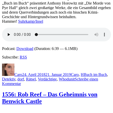
London
„Buch im Buch“ präsentiert Anthony Horowitz mit „Die Morde von
Pye Hall“ gleich zwei großartige Werke, die ein Gesamtbild ergeben
und deren Querverbindungen auch noch ein bisschen Krimi-
Geschichte und Hintergrundwissen beinhalten.
Hammer!
Suhrkamp/Insel
Podcast:
Download
(Duration: 6:39 — 6.1MB)
Subscribe:
RSS
Autor
Veröffentlicht
Kategorien
Schlagwörter
am
Caro
24. April 2018
21. Januar 2019
Caro
,
H
Buch im Buch
,
Detektiv
,
dorf
,
Rätsel
,
Verdächtige
,
Whodunit
Schreibe einen
zu
Kommentar
1596:
Anthony
1556: Rob Reef – Das Geheimnis von
Horowitz
Benwick Castle
–
Die
Morde