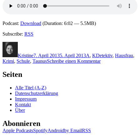
Podcast:
Download
(Duration: 6:02 — 5.5MB)
Subscribe:
RSS
Autor
Veröffentlicht
Kategorien
Schlagwörter
am
Kristine
7. April 2013
5. April 2013
A
,
K
Detektiv
,
Hausfrau
,
zu
Krimi
,
Schule
,
Taunus
Schreibe einen Kommentar
939:
Aydin,
Seiten
Klamroth
–
Alle Titel (A-Z)
Schulsachen
Datenschutzerklärung
Impressum
Kontakt
Über
Abonnieren
Apple Podcasts
Spotify
Android
by Email
RSS