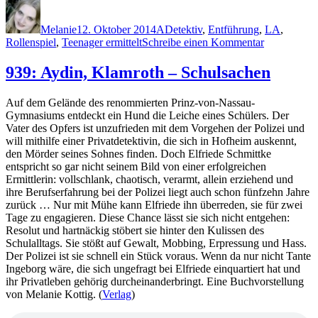
Autor
Veröffentlicht
Kategorien
Schlagwörter
am
Melanie
12. Oktober 2014
A
Detektiv
,
Entführung
,
LA
,
zu
Rollenspiel
,
Teenager ermittelt
Schreibe einen Kommentar
1107:
Isabel
939: Aydin, Klamroth – Schulsachen
Allende
–
Auf dem Gelände des renommierten Prinz-von-Nassau-
Amandas
Gymnasiums entdeckt ein Hund die Leiche eines Schülers. Der
Suche
Vater des Opfers ist unzufrieden mit dem Vorgehen der Polizei und
will mithilfe einer Privatdetektivin, die sich in Hofheim auskennt,
den Mörder seines Sohnes finden. Doch Elfriede Schmittke
entspricht so gar nicht seinem Bild von einer erfolgreichen
Ermittlerin: vollschlank, chaotisch, verarmt, allein erziehend und
ihre Berufserfahrung bei der Polizei liegt auch schon fünfzehn Jahre
zurück … Nur mit Mühe kann Elfriede ihn überreden, sie für zwei
Tage zu engagieren. Diese Chance lässt sie sich nicht entgehen:
Resolut und hartnäckig stöbert sie hinter den Kulissen des
Schulalltags. Sie stößt auf Gewalt, Mobbing, Erpressung und Hass.
Der Polizei ist sie schnell ein Stück voraus. Wenn da nur nicht Tante
Ingeborg wäre, die sich ungefragt bei Elfriede einquartiert hat und
ihr Privatleben gehörig durcheinanderbringt. Eine Buchvorstellung
von Melanie Kottig. (
Verlag
)