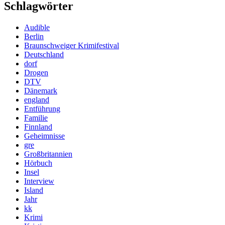
Schlagwörter
Audible
Berlin
Braunschweiger Krimifestival
Deutschland
dorf
Drogen
DTV
Dänemark
england
Entführung
Familie
Finnland
Geheimnisse
gre
Großbritannien
Hörbuch
Insel
Interview
Island
Jahr
kk
Krimi