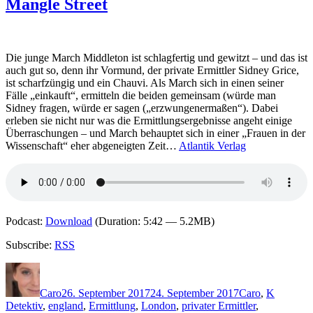
Mangle Street
–
Das
Geheimnis
von
Benwick
Die junge March Middleton ist schlagfertig und gewitzt – und das ist
Castle
auch gut so, denn ihr Vormund, der private Ermittler Sidney Grice,
ist scharfzüngig und ein Chauvi. Als March sich in einen seiner
Fälle „einkauft“, ermitteln die beiden gemeinsam (würde man
Sidney fragen, würde er sagen („erzwungenermaßen“). Dabei
erleben sie nicht nur was die Ermittlungsergebnisse angeht einige
Überraschungen – und March behauptet sich in einer „Frauen in der
Wissenschaft“ eher abgeneigten Zeit…
Atlantik Verlag
Podcast:
Download
(Duration: 5:42 — 5.2MB)
Subscribe:
RSS
Autor
Veröffentlicht
Kategorien
Schlagwö
am
Caro
26. September 2017
24. September 2017
Caro
,
K
Detektiv
,
england
,
Ermittlung
,
London
,
privater Ermittler
,