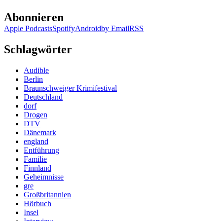
Abonnieren
Apple Podcasts
Spotify
Android
by Email
RSS
Schlagwörter
Audible
Berlin
Braunschweiger Krimifestival
Deutschland
dorf
Drogen
DTV
Dänemark
england
Entführung
Familie
Finnland
Geheimnisse
gre
Großbritannien
Hörbuch
Insel