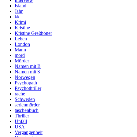
Interview
Island
Jahr
kk
Krimi
Kristine
Kristine Greßhöner
Leben
London
Mann
mord
Mörder
Namen mit B
Namen mit S
Norwegen
Psychopath
Psychothriller
rache
Schweden
serienmörder
taschenbuch
Thriller
Unfall
USA
Vergangenheit