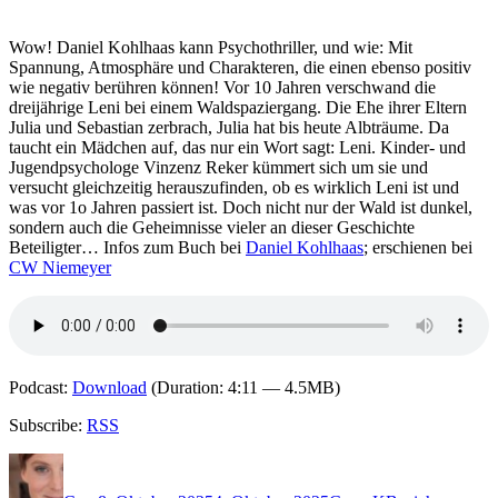
Wow! Daniel Kohlhaas kann Psychothriller, und wie: Mit
Spannung, Atmosphäre und Charakteren, die einen ebenso positiv
wie negativ berühren können! Vor 10 Jahren verschwand die
dreijährige Leni bei einem Waldspaziergang. Die Ehe ihrer Eltern
Julia und Sebastian zerbrach, Julia hat bis heute Albträume. Da
taucht ein Mädchen auf, das nur ein Wort sagt: Leni. Kinder- und
Jugendpsychologe Vinzenz Reker kümmert sich um sie und
versucht gleichzeitig herauszufinden, ob es wirklich Leni ist und
was vor 1o Jahren passiert ist. Doch nicht nur der Wald ist dunkel,
sondern auch die Geheimnisse vieler an dieser Geschichte
Beteiligter… Infos zum Buch bei
Daniel Kohlhaas
; erschienen bei
CW Niemeyer
Podcast:
Download
(Duration: 4:11 — 4.5MB)
Subscribe:
RSS
Autor
Veröffentlicht
Kategorien
Schlagwörter
am