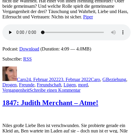
nicht die Wahrheit. Hat einer von ihnen Henning ermordet? Oder
beide gemeinsam? Und welche Rolle spielt die gemeinsame
Vergangenheit der drei? Täuschung und Wahrheit, Liebe und Hass,
Eifersucht und Vertrauen: Nichts ist sicher.
Piper
Podcast:
Download
(Duration: 4:09 — 4.0MB)
Subscribe:
RSS
Autor
Veröffentlicht
Kategorien
Schlagwörter
am
Caro
24. Februar 2022
23. Februar 2022
Caro
,
G
Beziehung
,
Drogen
,
Freunde
,
Freundschaft
,
Lügen
,
mord
,
zu
Vergangenheit
Schreibe einen Kommentar
2140:
Linus
1847: Judith Merchant – Atme!
Geschke
–
Das
Loft
Niles große Liebe Ben ist verschwunden. Sie probierte gerade ein
Kleid an, Ben wartete im Laden auf sie – doch nun ist er weg. Nile