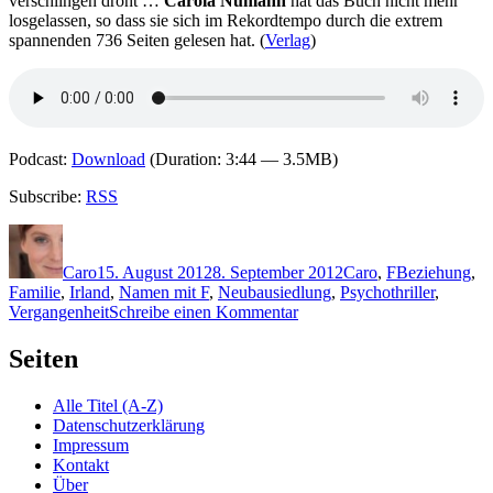
verschlingen droht …
Carola Nümann
hat das Buch nicht mehr
losgelassen, so dass sie sich im Rekordtempo durch die extrem
spannenden 736 Seiten gelesen hat. (
Verlag
)
Podcast:
Download
(Duration: 3:44 — 3.5MB)
Subscribe:
RSS
Autor
Veröffentlicht
Kategorien
Schlagwörter
am
Caro
15. August 2012
8. September 2012
Caro
,
F
Beziehung
,
Familie
,
Irland
,
Namen mit F
,
Neubausiedlung
,
Psychothriller
,
zu
Vergangenheit
Schreibe einen Kommentar
KK
845:
Seiten
Tana
French
Alle Titel (A-Z)
–
Datenschutzerklärung
Schattenstill
Impressum
Kontakt
Über