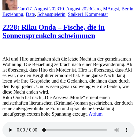
am
Caro
17. August 2023
10. August 2023
Caro
,
M
Angst
,
Berlin
,
zu
Beziehung
,
Date
,
Schauspielerin
,
Stalker
1 Kommentar
2260:
Ivar
2228: Riku Onda – Fische, die in
Leon
Sonnensprenkeln schwimmen
Menger
–
Angst
Aki und Hiro unterhalten sich die letzte Nacht in der gemeinsamen
Wohnung. Die Beziehung zerbrach nach einer Bergwanderung. Aki
ist überzeugt, dass Hiro ein Mörder ist. Hiro ist überzeugt, dass Aki
es war, die den Bergführer ermordet hat. Eine ganze Nacht lang
lesen wir ihre Gespräche und die Gedanken, die ihnen dazu durch
den Kopf gehen. Und wissen genau so wenig wie die beiden, wie
diese Nacht enden wird.
Riku Onda hat nach „Die Aosawa-Morde“ erneut einen
meisterhaften literarischen (Kriminal-)roman geschrieben, der durch
seine außergewöhnliche Form und sprachliche Gestaltung
unaufgeregt extrem hohe Spannung erzeugt.
Atrium