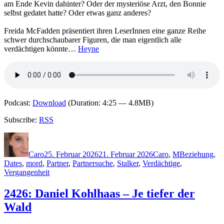
am Ende Kevin dahinter? Oder der mysteriöse Arzt, den Bonnie
selbst gedatet hatte? Oder etwas ganz anderes?
Freida McFadden präsentiert ihren LeserInnen eine ganze Reihe
schwer durchschaubarer Figuren, die man eigentlich alle
verdächtigen könnte…
Heyne
Podcast:
Download
(Duration: 4:25 — 4.8MB)
Subscribe:
RSS
Autor
Veröffentlicht
Kategorien
Schlagwörter
am
Caro
25. Februar 2026
21. Februar 2026
Caro
,
M
Beziehung
,
Dates
,
mord
,
Partner
,
Partnersuche
,
Stalker
,
Verdächtige
,
Vergangenheit
2426: Daniel Kohlhaas – Je tiefer der
Wald