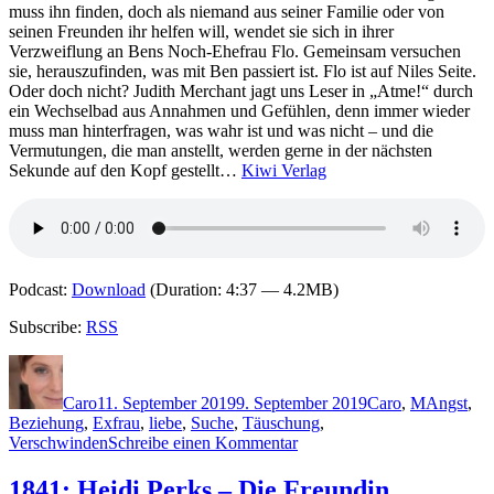
muss ihn finden, doch als niemand aus seiner Familie oder von
seinen Freunden ihr helfen will, wendet sie sich in ihrer
Verzweiflung an Bens Noch-Ehefrau Flo. Gemeinsam versuchen
sie, herauszufinden, was mit Ben passiert ist. Flo ist auf Niles Seite.
Oder doch nicht? Judith Merchant jagt uns Leser in „Atme!“ durch
ein Wechselbad aus Annahmen und Gefühlen, denn immer wieder
muss man hinterfragen, was wahr ist und was nicht – und die
Vermutungen, die man anstellt, werden gerne in der nächsten
Sekunde auf den Kopf gestellt…
Kiwi Verlag
Podcast:
Download
(Duration: 4:37 — 4.2MB)
Subscribe:
RSS
Autor
Veröffentlicht
Kategorien
Schlagwör
am
Caro
11. September 2019
9. September 2019
Caro
,
M
Angst
,
Beziehung
,
Exfrau
,
liebe
,
Suche
,
Täuschung
,
zu
Verschwinden
Schreibe einen Kommentar
1847:
Judith
1841: Heidi Perks – Die Freundin