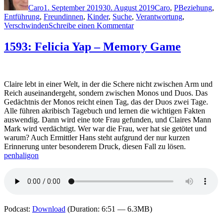
Caro
1. September 2019
30. August 2019
Caro
,
P
Beziehung
,
Entführung
,
Freundinnen
,
Kinder
,
Suche
,
Verantwortung
,
zu
Verschwinden
Schreibe einen Kommentar
1841:
Heidi
1593: Felicia Yap – Memory Game
Perks
–
Die
Freundin
Claire lebt in einer Welt, in der die Schere nicht zwischen Arm und
Reich auseinandergeht, sondern zwischen Monos und Duos. Das
Gedächtnis der Monos reicht einen Tag, das der Duos zwei Tage.
Alle führen akribisch Tagebuch und lernen die wichtigen Fakten
auswendig. Dann wird eine tote Frau gefunden, und Claires Mann
Mark wird verdächtigt. Wer war die Frau, wer hat sie getötet und
warum? Auch Ermittler Hans steht aufgrund der nur kurzen
Erinnerung unter besonderem Druck, diesen Fall zu lösen.
penhaligon
Podcast:
Download
(Duration: 6:51 — 6.3MB)