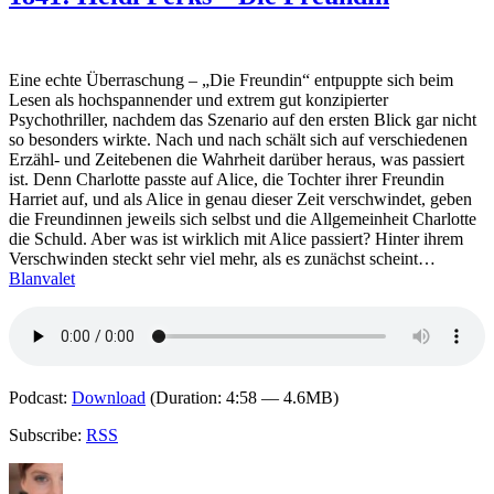
Merchant
–
Atme!
Eine echte Überraschung – „Die Freundin“ entpuppte sich beim
Lesen als hochspannender und extrem gut konzipierter
Psychothriller, nachdem das Szenario auf den ersten Blick gar nicht
so besonders wirkte. Nach und nach schält sich auf verschiedenen
Erzähl- und Zeitebenen die Wahrheit darüber heraus, was passiert
ist. Denn Charlotte passte auf Alice, die Tochter ihrer Freundin
Harriet auf, und als Alice in genau dieser Zeit verschwindet, geben
die Freundinnen jeweils sich selbst und die Allgemeinheit Charlotte
die Schuld. Aber was ist wirklich mit Alice passiert? Hinter ihrem
Verschwinden steckt sehr viel mehr, als es zunächst scheint…
Blanvalet
Podcast:
Download
(Duration: 4:58 — 4.6MB)
Subscribe:
RSS
Autor
Veröffentlicht
Kategorien
Schlagwörter
am