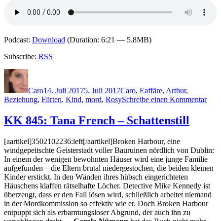
Podcast:
Download
(Duration: 6:21 — 5.8MB)
Subscribe:
RSS
Autor
Veröffentlicht
Kategorien
Schlagwörter
am
Caro
14. Juli 2017
5. Juli 2017
Caro
,
E
affäre
,
Arthur
,
zu
Beziehung
,
Flirten
,
Kind
,
mord
,
Rosy
Schreibe einen Kommentar
1472
Arth
KK 845: Tana French – Schattenstill
Escr
–
[aartikel]3502102236:left[/aartikel]Broken Harbour, eine
Die
windgepeitschte Geisterstadt voller Bauruinen nördlich von Dublin:
Kirs
In einem der wenigen bewohnten Häuser wird eine junge Familie
in
aufgefunden – die Eltern brutal niedergestochen, die beiden kleinen
Nach
Kinder erstickt. In den Wänden ihres hübsch eingerichteten
Gart
Häuschens klaffen rätselhafte Löcher. Detective Mike Kennedy ist
überzeugt, dass er den Fall lösen wird, schließlich arbeitet niemand
in der Mordkommission so effektiv wie er. Doch Broken Harbour
entpuppt sich als erbarmungsloser Abgrund, der auch ihn zu