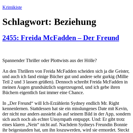
Zum
Krimikiste
Inhalt
springen
Schlagwort:
Beziehung
2455: Freida McFadden – Der Freund
Spannender Thriller oder Plottwists aus der Hölle?
An den Thrillern von Freida McFadden scheiden sich ja die Geister,
und auch ich fand einige Bücher gut und andere sehr gurkig (Millie
Teil 2 und 3 lassen grüßen). Dennoch schreibt Freida McFadden in
meinen Augen grundsätzlich sogerzeugend, und ich gebe ihren
Büchern eigentlich fast immer eine Chance.
In „Der Freund“ will Ich-Erzählerin Sydney endlich Mr. Right
kennenlernen. Stattdessen hat sie ein misslungenes Date mit Kevin,
der nicht nur anders aussieht als auf seinem Bild in der App, sondern
sich auch noch als echter Unsympath entpuppt. Und: Er gibt trotz
eines klaren „Nein“ nicht auf. Nachdem Sydneys Freundin Bonnie
ihr beigestanden hat, um ihn loszuwerden, wird sie ermordet. Steckt