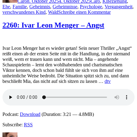
Caro
8. Oktober 2025
4. Oktober 2025
Caro
,
K
Beziehung
,
Ehe
,
Familie
,
Geheimnis
,
Geheimnisse
,
Psychologe
,
Vergangenheit
,
zu
verschwundenes Kind
,
Wald
Schreibe einen Kommentar
2426:
Daniel
2260: Ivar Leon Menger – Angst
Kohlhaas
–
Je
tiefer
Ivar Leon Menger hat es wieder getan! Sein neuer Thriller „Angst“
der
reißt einen ab der ersten Seite mit in die Handlung, in der niemand
Wald
weiß, wem er trauen kann und wem nicht. Mia – angehende
Schauspielerin – lernt den wohlhabenden und charismatischen
Viktor kennen, doch schon bald fühlt sie sich von ihm auf eine
unheimliche Weise bedroht. Die Situation spitzt sich zu, und dann
beschließt Mia, das nicht auf sich sitzen zu lassen …
dtv
Podcast:
Download
(Duration: 3:21 — 4.8MB)
Subscribe:
RSS
Autor
Veröffentlicht
Kategorien
Schlagwörter