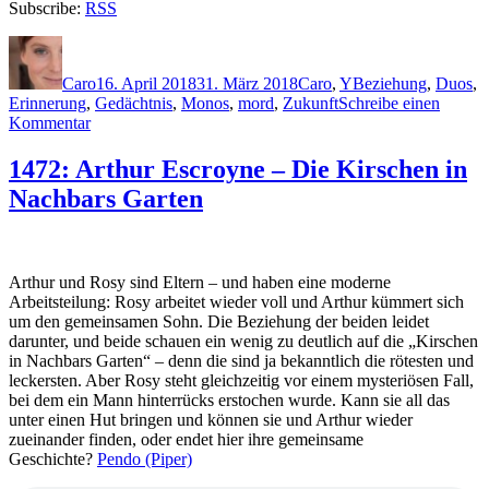
Subscribe:
RSS
Autor
Veröffentlicht
Kategorien
Schlagwörter
am
Caro
16. April 2018
31. März 2018
Caro
,
Y
Beziehung
,
Duos
,
Erinnerung
,
Gedächtnis
,
Monos
,
mord
,
Zukunft
Schreibe einen
zu
Kommentar
1593:
Felicia
1472: Arthur Escroyne – Die Kirschen in
Yap
Nachbars Garten
–
Memory
Game
Arthur und Rosy sind Eltern – und haben eine moderne
Arbeitsteilung: Rosy arbeitet wieder voll und Arthur kümmert sich
um den gemeinsamen Sohn. Die Beziehung der beiden leidet
darunter, und beide schauen ein wenig zu deutlich auf die „Kirschen
in Nachbars Garten“ – denn die sind ja bekanntlich die rötesten und
leckersten. Aber Rosy steht gleichzeitig vor einem mysteriösen Fall,
bei dem ein Mann hinterrücks erstochen wurde. Kann sie all das
unter einen Hut bringen und können sie und Arthur wieder
zueinander finden, oder endet hier ihre gemeinsame
Geschichte?
Pendo (Piper)