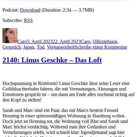
Podcast:
Download
(Duration: 2:34 — 3.7MB)
Subscribe:
RSS
Autor
Veröffentlicht
Kategorien
Schlagwörter
am
Caro
5. April 2023
22. April 2023
Caro
,
O
Beziehung
,
zu
Gespräch
,
Japan
,
Tod
,
Vergangenheit
Schreibe einen Kommentar
2228
Riku
2140: Linus Geschke – Das Loft
Ond
–
Fisch
die
Hochspannung in Reinform! Linus Geschke lässt seine Leser eine
in
Gefühlsachterbahn fahren, die mit Vermutungen, Ahnungen und
Sonn
Emotionen gespickt ist – um dann am Ende alles nochmal richtig auf
sch
den Kopf zu stellen!
Sarah und Marc sind ein Paar, das mit Marcs bestem Freund
Henning in einer spitzenmäßigen Wohnung in Hamburg wohnt.
Doch jetzt ist Henning tot, die Wohnung voll Blut und Sarah und
Marc höchst verdächtig. Während man ihre Gedanken und
Vernehmungen erlebt, wird schnell klar: Irgendjemand sagt hier