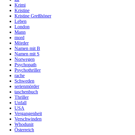
Krimi
Kristine
Kristine Greßhöner
Leben
London
Mann
mord
Mörder
Namen mit B
Namen mit S
Norwegen
Psychopath
Psychothriller
rache
Schweden
serienmörder
taschenbuch
Thriller
Unfall
USA
Vergangenheit
Verschwinden
Whodunit
Österreich