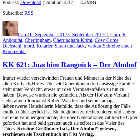
Podcast:
Download
(Duration: 4:32 — 4.2MB)
Subscribe:
RSS
Autor
Veröffentlicht
Kategorien
Schlag
am
Caro
10. September 2017
3. September 2017
C
,
Caro
,
R
Antiquität
,
Cherringham
,
Cherringham-Krimi
,
Cosy Crime
,
Diebstahl
,
mord
,
Rotarier
,
Sarah und Jack
,
Verkauf
Schreibe einen
zu
Kommentar
1504:
Matthew
KK 621: Joachim Rangnick – Der Ahnhof
Costello
&
Immer wieder verschwinden Frauen und Männer in der Nähe des
Neil
alten Korbach-Hofes. Die seit Generationen dort ansässige Familie
Richards:
steht unter Verdacht, etwas mit den Vermisstenfällen zu tun zu
Cherringham
haben. Beweise wurden nie gefunden. Als der Hof zum Verkauf
–
steht, ahnen Journalist Robert Walcher und seine kauzig-
Landluft
liebenswerte Haushälterin Mathilde, dass die Auflösung der Fälle
kann
endlich näher gerückt ist. Sie beginnen zu recherchieren und stoßen
tödlich
auf eine Familiengeschichte, die über Generationen zahlreiche Opfer
sein
gefordert hat und bald geraten auch sie selbst in das Visier des
(Folge
Täters.
Kristine Greßhöner hat „Der Ahnhof“ gelesen,
3
erschienen als Taschenbuch im List-Verlag.
&