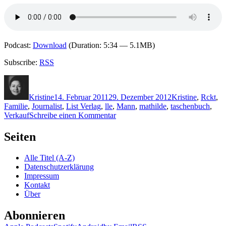
4)
Podcast:
Download
(Duration: 5:34 — 5.1MB)
Subscribe:
RSS
Autor
Veröffentlicht
Kategorien
Schla
am
Kristine
14. Februar 2011
29. Dezember 2012
Kristine
,
R
ckt
,
Familie
,
Journalist
,
List Verlag
,
lle
,
Mann
,
mathilde
,
taschenbuch
,
zu
Verkauf
Schreibe einen Kommentar
KK
621:
Seiten
Joachim
Rangnick
Alle Titel (A-Z)
–
Datenschutzerklärung
Der
Impressum
Ahnhof
Kontakt
Über
Abonnieren