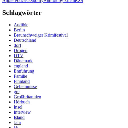
Apple Podcasts
Spotify
Android
by Email
RSS
Schlagwörter
Audible
Berlin
Braunschweiger Krimifestival
Deutschland
dorf
Drogen
DTV
Dänemark
england
Entführung
Familie
Finnland
Geheimnisse
gre
Großbritannien
Hörbuch
Insel
Interview
Island
Jahr
kk