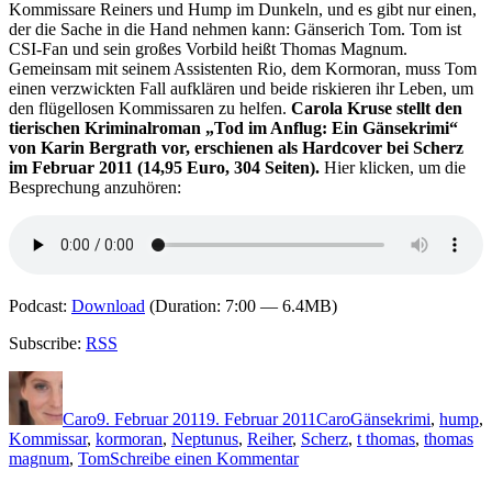
Kommissare Reiners und Hump im Dunkeln, und es gibt nur einen,
der die Sache in die Hand nehmen kann: Gänserich Tom. Tom ist
CSI-Fan und sein großes Vorbild heißt Thomas Magnum.
Gemeinsam mit seinem Assistenten Rio, dem Kormoran, muss Tom
einen verzwickten Fall aufklären und beide riskieren ihr Leben, um
den flügellosen Kommissaren zu helfen.
Carola Kruse stellt den
tierischen Kriminalroman „Tod im Anflug: Ein Gänsekrimi“
von Karin Bergrath vor, erschienen als Hardcover bei Scherz
im Februar 2011 (14,95 Euro, 304 Seiten).
Hier klicken, um die
Besprechung anzuhören:
Podcast:
Download
(Duration: 7:00 — 6.4MB)
Subscribe:
RSS
Autor
Veröffentlicht
Kategorien
Schlagwörter
am
Caro
9. Februar 2011
9. Februar 2011
Caro
Gänsekrimi
,
hump
,
Kommissar
,
kormoran
,
Neptunus
,
Reiher
,
Scherz
,
t thomas
,
thomas
zu
magnum
,
Tom
Schreibe einen Kommentar
KK