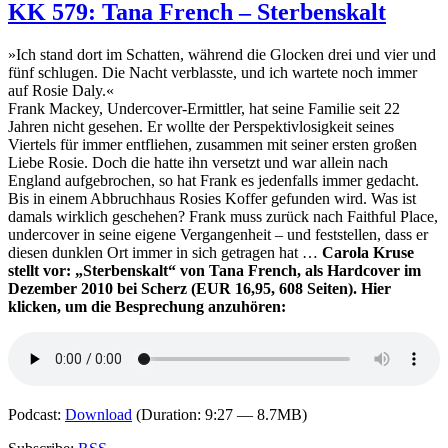
616:
KK 579: Tana French – Sterbenskalt
Karin
Bergrath
»Ich stand dort im Schatten, während die Glocken drei und vier und
–
fünf schlugen. Die Nacht verblasste, und ich wartete noch immer
Tod
auf Rosie Daly.«
im
Frank Mackey, Undercover-Ermittler, hat seine Familie seit 22
Anflug:
Jahren nicht gesehen. Er wollte der Perspektivlosigkeit seines
Ein
Viertels für immer entfliehen, zusammen mit seiner ersten großen
Gänsekrimi
Liebe Rosie. Doch die hatte ihn versetzt und war allein nach
England aufgebrochen, so hat Frank es jedenfalls immer gedacht.
Bis in einem Abbruchhaus Rosies Koffer gefunden wird. Was ist
damals wirklich geschehen? Frank muss zurück nach Faithful Place,
undercover in seine eigene Vergangenheit – und feststellen, dass er
diesen dunklen Ort immer in sich getragen hat …
Carola Kruse
stellt vor: „Sterbenskalt“ von Tana French, als Hardcover im
Dezember 2010 bei Scherz (EUR 16,95, 608 Seiten). Hier
klicken, um die Besprechung anzuhören:
Podcast:
Download
(Duration: 9:27 — 8.7MB)