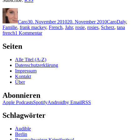
Subscribe:
RSS
Autor
Veröffentlicht
Kategorien
Schlagwört
am
Caro
30. November 2010
20. November 2010
Caro
Daly
,
Familie
,
frank mackey
,
French
,
Jahr
,
rosie
,
rosies
,
Scherz
,
tana
zu
french
1 Kommentar
KK
579:
Seiten
Tana
French
Alle Titel (A-Z)
–
Datenschutzerklärung
Sterbenskalt
Impressum
Kontakt
Über
Abonnieren
Apple Podcasts
Spotify
Android
by Email
RSS
Schlagwörter
Audible
Berlin
Braunschweiger Krimifestival