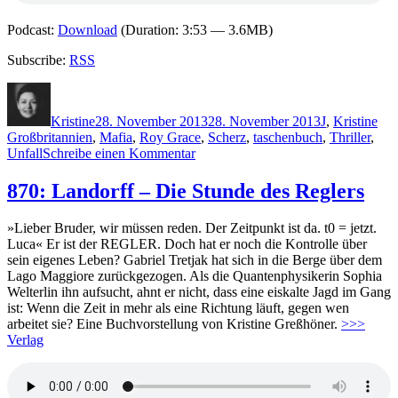
Podcast:
Download
(Duration: 3:53 — 3.6MB)
Subscribe:
RSS
Autor
Veröffentlicht
Kategorien
Sch
am
Kristine
28. November 2013
28. November 2013
J
,
Kristine
Großbritannien
,
Mafia
,
Roy Grace
,
Scherz
,
taschenbuch
,
Thriller
,
zu
Unfall
Schreibe einen Kommentar
1028:
Peter
870: Landorff – Die Stunde des Reglers
James
–
»Lieber Bruder, wir müssen reden. Der Zeitpunkt ist da. t0 = jetzt.
Rigor
Luca« Er ist der REGLER. Doch hat er noch die Kontrolle über
Mortis
sein eigenes Leben? Gabriel Tretjak hat sich in die Berge über dem
Lago Maggiore zurückgezogen. Als die Quantenphysikerin Sophia
Welterlin ihn aufsucht, ahnt er nicht, dass eine eiskalte Jagd im Gang
ist: Wenn die Zeit in mehr als eine Richtung läuft, gegen wen
arbeitet sie? Eine Buchvorstellung von Kristine Greßhöner.
>>>
Verlag