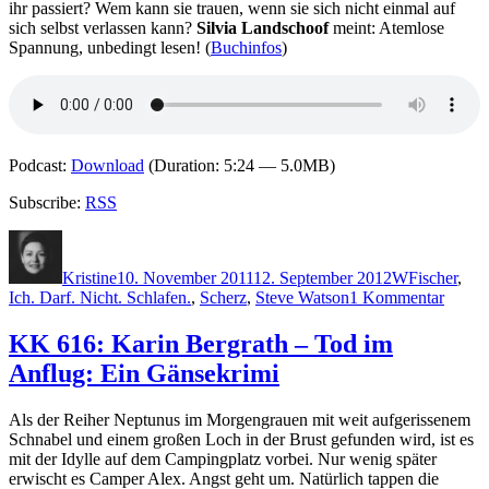
ihr passiert? Wem kann sie trauen, wenn sie sich nicht einmal auf
sich selbst verlassen kann?
Silvia Landschoof
meint: Atemlose
Spannung, unbedingt lesen! (
Buchinfos
)
Podcast:
Download
(Duration: 5:24 — 5.0MB)
Subscribe:
RSS
Autor
Veröffentlicht
Kategorien
Schlagwört
am
Kristine
10. November 2011
12. September 2012
W
Fischer
,
zu
Ich. Darf. Nicht. Schlafen.
,
Scherz
,
Steve Watson
1 Kommentar
KK
744:
KK 616: Karin Bergrath – Tod im
Steve
Anflug: Ein Gänsekrimi
Watso
–
Ich.
Als der Reiher Neptunus im Morgengrauen mit weit aufgerissenem
Darf.
Schnabel und einem großen Loch in der Brust gefunden wird, ist es
Nicht.
mit der Idylle auf dem Campingplatz vorbei. Nur wenig später
Schlaf
erwischt es Camper Alex. Angst geht um. Natürlich tappen die