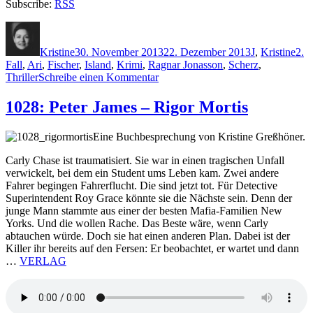
Subscribe:
RSS
Autor
Veröffentlicht
Kategorien
Sch
am
Kristine
30. November 2013
22. Dezember 2013
J
,
Kristine
2.
Fall
,
Ari
,
Fischer
,
Island
,
Krimi
,
Ragnar Jonasson
,
Scherz
,
zu
Thriller
Schreibe einen Kommentar
1029:
Ragnar
1028: Peter James – Rigor Mortis
Jonasson
–
Eine Buchbesprechung von Kristine Greßhöner.
Todesnacht
Carly Chase ist traumatisiert. Sie war in einen tragischen Unfall
verwickelt, bei dem ein Student ums Leben kam. Zwei andere
Fahrer begingen Fahrerflucht. Die sind jetzt tot. Für Detective
Superintendent Roy Grace könnte sie die Nächste sein. Denn der
junge Mann stammte aus einer der besten Mafia-Familien New
Yorks. Und die wollen Rache. Das Beste wäre, wenn Carly
abtauchen würde. Doch sie hat einen anderen Plan. Dabei ist der
Killer ihr bereits auf den Fersen: Er beobachtet, er wartet und dann
…
VERLAG