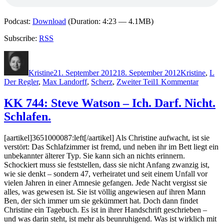
Podcast:
Download
(Duration: 4:23 — 4.1MB)
Subscribe:
RSS
Autor
Veröffentlicht
Kategorien
Sc
am
Kristine
21. September 2012
18. September 2012
Kristine
,
L
zu
Der Regler
,
Max Landorff
,
Scherz
,
Zweiter Teil
1 Kommentar
870:
Landorf
KK 744: Steve Watson – Ich. Darf. Nicht.
–
Schlafen.
Die
Stunde
des
[aartikel]3651000087:left[/aartikel] Als Christine aufwacht, ist sie
Reglers
verstört: Das Schlafzimmer ist fremd, und neben ihr im Bett liegt ein
unbekannter älterer Typ. Sie kann sich an nichts erinnern.
Schockiert muss sie feststellen, dass sie nicht Anfang zwanzig ist,
wie sie denkt – sondern 47, verheiratet und seit einem Unfall vor
vielen Jahren in einer Amnesie gefangen. Jede Nacht vergisst sie
alles, was gewesen ist. Sie ist völlig angewiesen auf ihren Mann
Ben, der sich immer um sie gekümmert hat. Doch dann findet
Christine ein Tagebuch. Es ist in ihrer Handschrift geschrieben –
und was darin steht, ist mehr als beunruhigend. Was ist wirklich mit