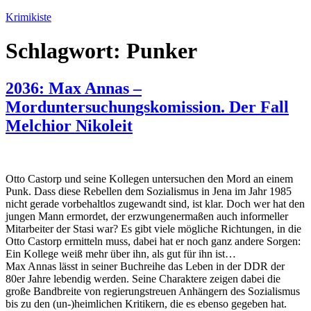
Zum
Krimikiste
Inhalt
springen
Schlagwort:
Punker
2036: Max Annas –
Morduntersuchungskomission. Der Fall
Melchior Nikoleit
Otto Castorp und seine Kollegen untersuchen den Mord an einem
Punk. Dass diese Rebellen dem Sozialismus in Jena im Jahr 1985
nicht gerade vorbehaltlos zugewandt sind, ist klar. Doch wer hat den
jungen Mann ermordet, der erzwungenermaßen auch informeller
Mitarbeiter der Stasi war? Es gibt viele mögliche Richtungen, in die
Otto Castorp ermitteln muss, dabei hat er noch ganz andere Sorgen:
Ein Kollege weiß mehr über ihn, als gut für ihn ist…
Max Annas lässt in seiner Buchreihe das Leben in der DDR der
80er Jahre lebendig werden. Seine Charaktere zeigen dabei die
große Bandbreite von regierungstreuen Anhängern des Sozialismus
bis zu den (un-)heimlichen Kritikern, die es ebenso gegeben hat.