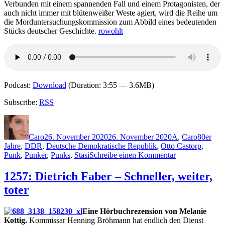
Verbunden mit einem spannenden Fall und einem Protagonisten, der
auch nicht immer mit blütenweißer Weste agiert, wird die Reihe um
die Morduntersuchungskommission zum Abbild eines bedeutenden
Stücks deutscher Geschichte.
rowohlt
Podcast:
Download
(Duration: 3:55 — 3.6MB)
Subscribe:
RSS
Autor
Veröffentlicht
Kategorien
Schlagwö
am
Caro
26. November 2020
26. November 2020
A
,
Caro
80er
Jahre
,
DDR
,
Deutsche Demokratische Republik
,
Otto Castorp
,
zu
Punk
,
Punker
,
Punks
,
Stasi
Schreibe einen Kommentar
2036:
Max
1257: Dietrich Faber – Schneller, weiter,
Annas
toter
–
Morduntersuch
Der
Eine Hörbuchrezension von Melanie
Fall
Kottig.
Kommissar Henning Bröhmann hat endlich den Dienst