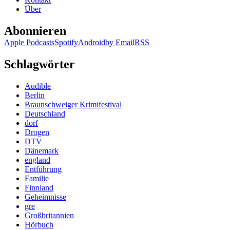
Über
Abonnieren
Apple Podcasts
Spotify
Android
by Email
RSS
Schlagwörter
Audible
Berlin
Braunschweiger Krimifestival
Deutschland
dorf
Drogen
DTV
Dänemark
england
Entführung
Familie
Finnland
Geheimnisse
gre
Großbritannien
Hörbuch