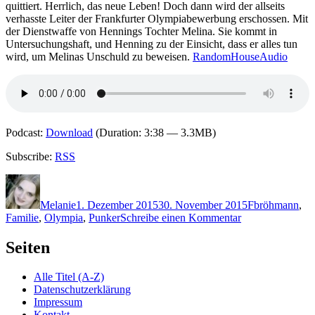
Melchior
quittiert. Herrlich, das neue Leben! Doch dann wird der allseits
Nikoleit
verhasste Leiter der Frankfurter Olympiabewerbung erschossen. Mit
der Dienstwaffe von Hennings Tochter Melina. Sie kommt in
Untersuchungshaft, und Henning zu der Einsicht, dass er alles tun
wird, um Melinas Unschuld zu beweisen.
RandomHouseAudio
Podcast:
Download
(Duration: 3:38 — 3.3MB)
Subscribe:
RSS
Autor
Veröffentlicht
Kategorien
Schlagwörter
am
Melanie
1. Dezember 2015
30. November 2015
F
bröhmann
,
zu
Familie
,
Olympia
,
Punker
Schreibe einen Kommentar
1257:
Dietrich
Seiten
Faber
–
Alle Titel (A-Z)
Schneller,
Datenschutzerklärung
weiter,
Impressum
toter
Kontakt