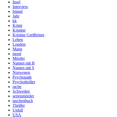
Insel
Interview
Island
Jahr
kk
Krimi
Kristine
Kristine Greßhöner
Leben
London
Mann
mord
Mörder
Namen mit B
Namen mit S
Norwegen
Psychopath
Psychothriller
rache
Schweden
serienmörder
taschenbuch
Thriller
Unfall
USA