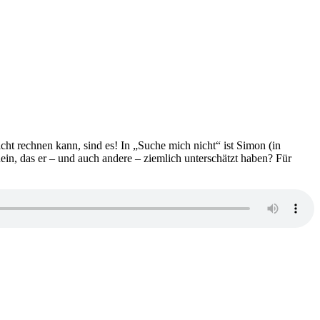
t rechnen kann, sind es! In „Suche mich nicht“ ist Simon (in
nein, das er – und auch andere – ziemlich unterschätzt haben? Für
zu
1813: