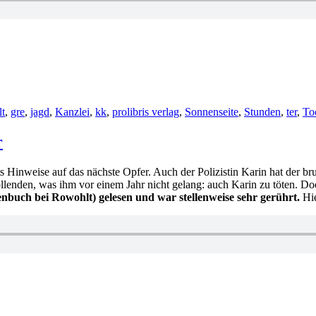
gwörter
t
,
gre
,
jagd
,
Kanzlei
,
kk
,
prolibris verlag
,
Sonnenseite
,
Stunden
,
ter
,
To
r
ets Hinweise auf das nächste Opfer. Auch der Polizistin Karin hat der 
llenden, was ihm vor einem Jahr nicht gelang: auch Karin zu töten. Do
nbuch bei Rowohlt) gelesen und war stellenweise sehr gerührt.
Hie