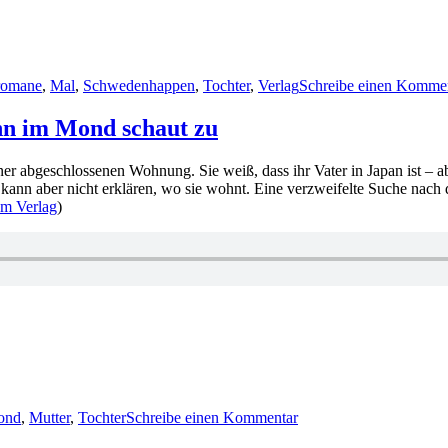
rter
romane
,
Mal
,
Schwedenhappen
,
Tochter
,
Verlag
Schreibe einen Komme
n im Mond schaut zu
 einer abgeschlossenen Wohnung. Sie weiß, dass ihr Vater in Japan ist 
 kann aber nicht erklären, wo sie wohnt. Eine verzweifelte Suche na
um Verlag
)
zu
KK
ond
,
Mutter
,
Tochter
Schreibe einen Kommentar
704:
Carin