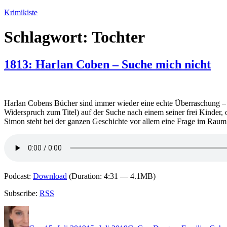
Zum
Krimikiste
Inhalt
springen
Schlagwort:
Tochter
1813: Harlan Coben – Suche mich nicht
Harlan Cobens Bücher sind immer wieder eine echte Überraschung – z
Widerspruch zum Titel) auf der Suche nach einem seiner frei Kinder, o
Simon steht bei der ganzen Geschichte vor allem eine Frage im Raum
Podcast:
Download
(Duration: 4:31 — 4.1MB)
Subscribe:
RSS
Autor
Veröffentlicht
Kategorien
Schlagwörter
am