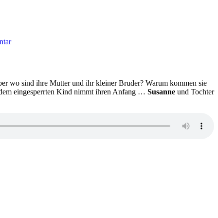
zu
KK
ntar
713:
Die
Wohltäter
/
Die
– aber wo sind ihre Mutter und ihr kleiner Bruder? Warum kommen sie
Tochter
ch dem eingesperrten Kind nimmt ihren Anfang …
Susanne
und Tochter
des
Leuchtturmmeisters