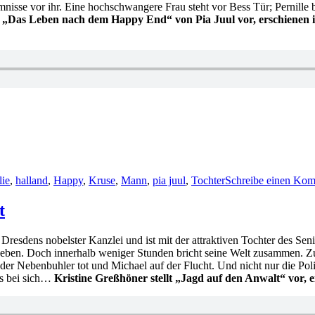
mnisse vor ihr. Eine hochschwangere Frau steht vor Bess Tür; Pernille 
lt „Das Leben nach dem Happy End“ von Pia Juul vor, erschienen 
lie
,
halland
,
Happy
,
Kruse
,
Mann
,
pia juul
,
Tochter
Schreibe einen Ko
t
Dresdens nobelster Kanzlei und ist mit der attraktiven Tochter des Seni
eben. Doch innerhalb weniger Stunden bricht seine Welt zusammen. Zu 
er Nebenbuhler tot und Michael auf der Flucht. Und nicht nur die Polize
is bei sich…
Kristine Greßhöner stellt „Jagd auf den Anwalt“ vor, 