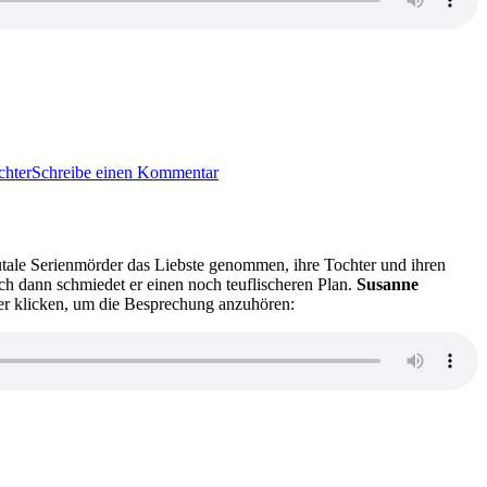
zu
KK
chter
Schreibe einen Kommentar
624:
Kai
Leuner
–
Jagd
brutale Serienmörder das Liebste genommen, ihre Tochter und ihren
auf
ch dann schmiedet er einen noch teuflischeren Plan.
Susanne
den
r klicken, um die Besprechung anzuhören:
Anwalt