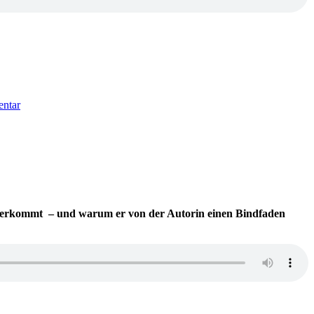
zu
1601:
entar
Herbert
Dutzler
–
Am
Ende
bist
du
still
aherkommt – und warum er von der Autorin einen Bindfaden