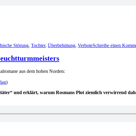
hische Störung
,
Tochter
,
Überbehütung
,
Verbote
Schreibe einen Komm
Leuchtturmmeisters
nalromane aus dem hohen Norden:
lag
)
hltäter“ und erklärt, warum Rosmans Plot ziemlich verwirrend d