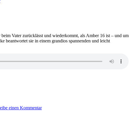
r
Harlan
Coben
–
Suche
mich
nicht
 beim Vater zurücklässt und wiederkommt, als Amber 16 ist – und um
ke beantwortet sie in einem grandios spannenden und leicht
zu
1768:
eibe einen Kommentar
Phoebe
Locke
–
Rachemädchen