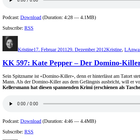
Podcast:
Download
(Duration: 4:28 — 4.1MB)
Subscribe:
RSS
Autor
Veröffentlicht
Kategorien
Schla
am
Kristine
17. Februar 2011
29. Dezember 2012
Kristine
,
L
Anwal
KK 597: Kate Pepper – Der Domino-Kille
Sein Spitzname ist «Domino-Killer», denn er hinterlässt am Tatort st
Mann. Als der Domino-Killer aus dem Gefängnis ausbricht, will er vo
Kellersmann hat diesen spannenden Krimi (erschienen als Tasche
Podcast:
Download
(Duration: 4:46 — 4.4MB)
Subscribe:
RSS