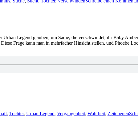
imnis
,
Suche
,
Sucht
,
Tochter
,
Verschwinden
Schreibe einen Kommenta
ner Urban Legend glauben, um Sadie, die verschwindet, ihr Baby Amber
? Diese Frage kann man in mehrfacher Hinsicht stellen, und Phoebe Loc
haft
,
Tochter
,
Urban Legend
,
Vergangenheit
,
Wahrheit
,
Zeitebenen
Schr