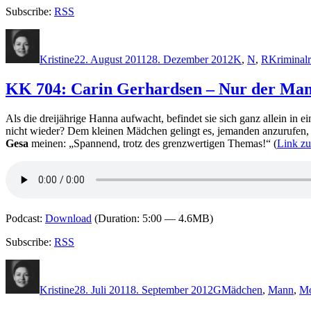
Subscribe:
RSS
Autor
Veröffentlicht
Kategorien
Schlagwö
am
Kristine
22. August 2011
28. Dezember 2012
K
,
N
,
R
Kriminal
KK 704: Carin Gerhardsen – Nur der Man
Als die dreijährige Hanna aufwacht, befindet sie sich ganz allein in
nicht wieder? Dem kleinen Mädchen gelingt es, jemanden anzurufen,
Gesa
meinen: „Spannend, trotz des grenzwertigen Themas!“ (
Link z
Podcast:
Download
(Duration: 5:00 — 4.6MB)
Subscribe:
RSS
Autor
Veröffentlicht
Kategorien
Schlagwörter
am
Kristine
28. Juli 2011
8. September 2012
G
Mädchen
,
Mann
,
M