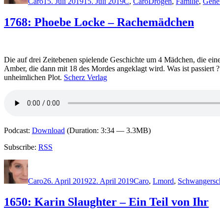
Caro
15. Juli 2019
15. Juli 2019
C
,
Caro
Drogen
,
Familie
,
Gehe
1768: Phoebe Locke – Rachemädchen
Die auf drei Zeitebenen spielende Geschichte um 4 Mädchen, die ei
Amber, die dann mit 18 des Mordes angeklagt wird. Was ist passiert 
unheimlichen Plot.
Scherz Verlag
Podcast:
Download
(Duration: 3:34 — 3.3MB)
Subscribe:
RSS
Autor
Veröffentlicht
Kategorien
Schlagwörter
am
Caro
26. April 2019
22. April 2019
Caro
,
L
mord
,
Schwangersc
1650: Karin Slaughter – Ein Teil von Ihr