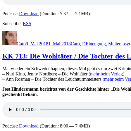
Podcast:
Download
(Duration: 5:37 — 5.1MB)
Subscribe:
RSS
Autor
Veröffentlicht
Kategorien
Schlagwörter
am
Caro
9. Mai 2018
1. Mai 2018
Caro
,
D
Einengung
,
Mutter
,
psyc
KK 713: Die Wohltäter / Die Tochter des 
Mal wieder ein Schwedenhappen, dieses Mal geht es um zwei Krimi
– Nuri Kino, Jenny Nordberg – Die Wohltäter (
mehr beim Verlag
)
– Ann Rosman – Die Tochter des Leuchtturmmeisters (
mehr beim Ver
Jost Hindersmann berichtet von der Geschichte hinter „Die Wo
geschenkt bekam.
Podcast:
Download
(Duration: 8:00 — 7.4MB)