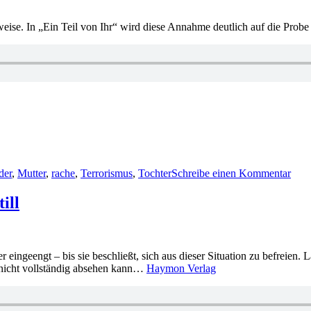
se. In „Ein Teil von Ihr“ wird diese Annahme deutlich auf die Probe 
r
zu
1650
der
,
Mutter
,
rache
,
Terrorismus
,
Tochter
Schreibe einen Kommentar
Kari
Slau
–
ill
Ein
Teil
von
Ihr
eingeengt – bis sie beschließt, sich aus dieser Situation zu befreien. L
ch nicht vollständig absehen kann…
Haymon Verlag