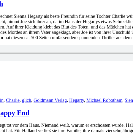
Gerhardsen
h
–
Nur
rechnet Sienna Hegarty als beste Freundin für seine Tochter Charlie wü
der
t, nimmt Joe sich ihrer an, da im Haus der Hegartys etwas Schreckliche
Mann
rn. Auf ihrer Kleidung klebt das Blut des Toten, und das Mädchen hat a
im
des Mordes an ihrem Vater angeklagt, aber Joe ist von ihrer Unschuld ü
Mond
nn
hat diesen ca. 500 Seiten umfassenden spannenden Thriller aus de
schaut
zu
in
,
Charlie
,
glich
,
Goldmann Verlag
,
Hegarty
,
Michael Robotham
,
Sie
Happy End
liegt tot vor dem Haus. Niemand weiß, warum er erschossen wurde. Hal
cht hat. Für Halland verließ sie ihre Familie, ihre damals vierzehnjähri