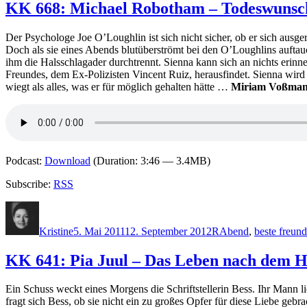
KK 668: Michael Robotham – Todeswunsc
Der Psychologe Joe O’Loughlin ist sich nicht sicher, ob er sich ausge
Doch als sie eines Abends blutüberströmt bei den O’Loughlins auftauch
ihm die Halsschlagader durchtrennt. Sienna kann sich an nichts erinne
Freundes, dem Ex-Polizisten Vincent Ruiz, herausfindet. Sienna wird 
wiegt als alles, was er für möglich gehalten hätte …
Miriam Voßma
Podcast:
Download
(Duration: 3:46 — 3.4MB)
Subscribe:
RSS
Autor
Veröffentlicht
Kategorien
Schlagwörter
am
Kristine
5. Mai 2011
12. September 2012
R
Abend
,
beste freund
KK 641: Pia Juul – Das Leben nach dem 
Ein Schuss weckt eines Morgens die Schriftstellerin Bess. Ihr Mann 
fragt sich Bess, ob sie nicht ein zu großes Opfer für diese Liebe gebra