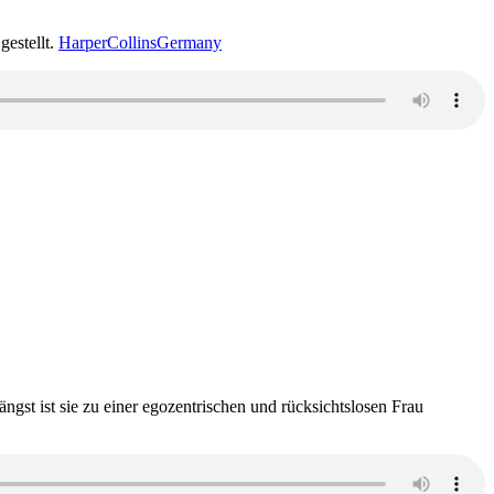
gestellt.
HarperCollinsGermany
:
n
ghter
ängst ist sie zu einer egozentrischen und rücksichtslosen Frau