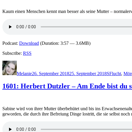
Kaum einen Menschen kennt man besser als seine Mutter – normalerwei
Podcast:
Download
(Duration: 3:57 — 3.6MB)
Subscribe:
RSS
Autor
Veröffentlicht
Kategorien
Schlagwörte
am
Melanie
26. September 2018
25. September 2018
S
Flucht
,
Mör
1601: Herbert Dutzler – Am Ende bist du st
Sabine wird von ihrer Mutter überbehütet und bis ins Erwachsenenalter 
geworden, die durch ihre Befreiung Dinge lostritt, die sie selbst no