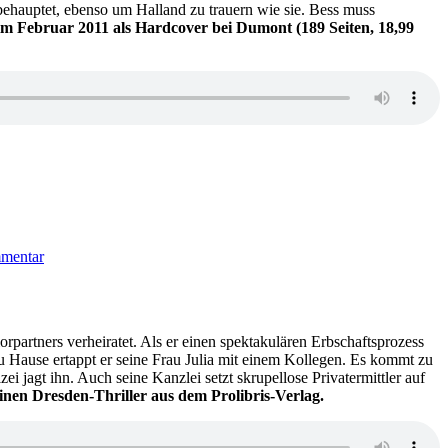
behauptet, ebenso um Halland zu trauern wie sie. Bess muss
im Februar 2011 als Hardcover bei Dumont (189 Seiten, 18,99
zu
KK
mmentar
641:
Pia
Juul
–
Das
orpartners verheiratet. Als er einen spektakulären Erbschaftsprozess
Leben
Hause ertappt er seine Frau Julia mit einem Kollegen. Es kommt zu
nach
i jagt ihn. Auch seine Kanzlei setzt skrupellose Privatermittler auf
dem
einen Dresden-Thriller aus dem Prolibris-Verlag.
Happy
End