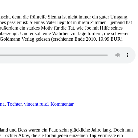
nscht, denn die frühreife Sienna ist nicht immer ein guter Umgang.
s passiert ist: Siennas Vater liegt tot in ihrem Zimmer – jemand hat
ußerdem ein starkes Motiv für die Tat, wie Joe mit Hilfe seines
berzeugt. Und er soll eine Wahrheit zu Tage fördern, die schwerer
m Goldmann Verlag gelesen (erschienen Ende 2010, 19,99 EUR).
zu
KK
nna
,
Tochter
,
vincent ruiz
1 Kommentar
668:
Michael
Robotham
–
Todeswunsch
land und Bess waren ein Paar, zehn glückliche Jahre lang. Doch nun
ge Tochter Abby, die sie fortan jeden einzelnen Tag vermisste ein