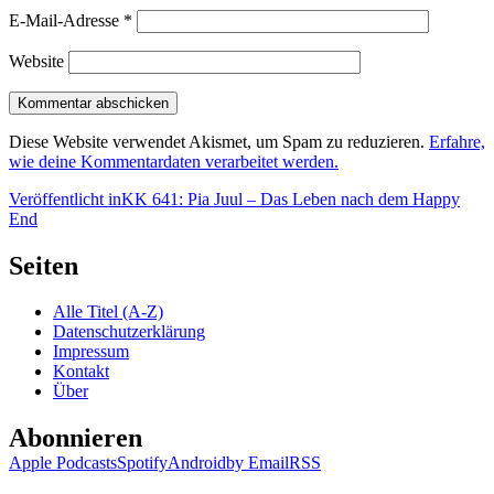
E-Mail-Adresse
*
Website
Diese Website verwendet Akismet, um Spam zu reduzieren.
Erfahre,
wie deine Kommentardaten verarbeitet werden.
Beitragsnavigation
Veröffentlicht in
KK 641: Pia Juul – Das Leben nach dem Happy
End
Seiten
Alle Titel (A-Z)
Datenschutzerklärung
Impressum
Kontakt
Über
Abonnieren
Apple Podcasts
Spotify
Android
by Email
RSS