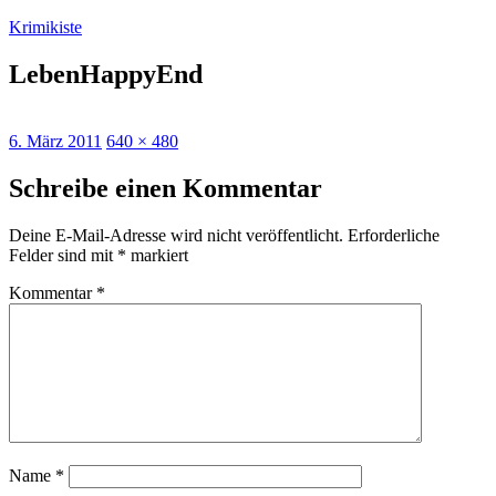
Zum
Krimikiste
Inhalt
springen
LebenHappyEnd
Veröffentlicht
Originalgröße
6. März 2011
640 × 480
am
Schreibe einen Kommentar
Deine E-Mail-Adresse wird nicht veröffentlicht.
Erforderliche
Felder sind mit
*
markiert
Kommentar
*
Name
*