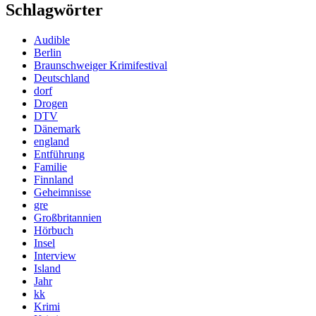
Schlagwörter
Audible
Berlin
Braunschweiger Krimifestival
Deutschland
dorf
Drogen
DTV
Dänemark
england
Entführung
Familie
Finnland
Geheimnisse
gre
Großbritannien
Hörbuch
Insel
Interview
Island
Jahr
kk
Krimi