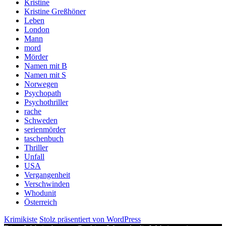
Kristine
Kristine Greßhöner
Leben
London
Mann
mord
Mörder
Namen mit B
Namen mit S
Norwegen
Psychopath
Psychothriller
rache
Schweden
serienmörder
taschenbuch
Thriller
Unfall
USA
Vergangenheit
Verschwinden
Whodunit
Österreich
Krimikiste
Stolz präsentiert von WordPress